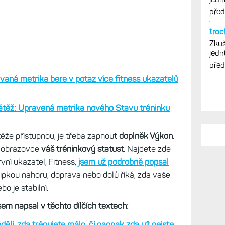
vytk
pře
troc
Zkuš
jedn
vytk
pře
vaná metrika bere v potaz více fitness ukazatelů
átěž: Upravená metrika nového Stavu tréninku
těže přístupnou, je třeba zapnout
doplněk Výkon
.
é obrazovce
váš tréninkový statust
. Najdete zde
rvní ukazatel, Fitness,
jsem už podrobně popsal
šipkou nahoru, doprava nebo dolů říká, zda vaše
bo je stabilní.
sem napsal v těchto dílčích textech:
ěli, zda trénujete málo, či naopak zda už nejste