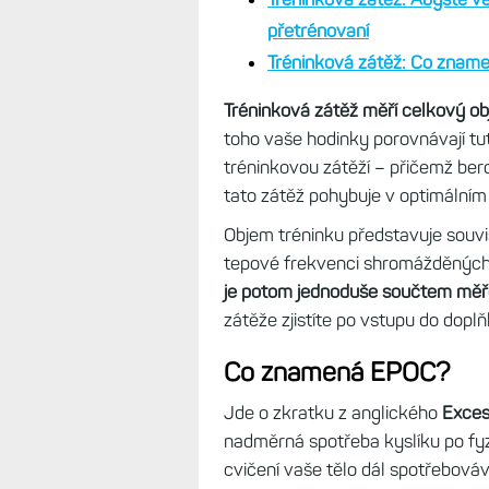
přetrénovaní
Tréninková zátěž: Co zname
Tréninková zátěž měří celkový obj
toho vaše hodinky porovnávají tut
tréninkovou zátěží – přičemž berou
tato zátěž pohybuje v optimálním
Objem tréninku představuje souvi
tepové frekvenci shromážděných
je potom jednoduše součtem měře
zátěže zjistíte po vstupu do dopl
Co znamená EPOC?
Jde o zkratku z anglického
Exces
nadměrná spotřeba kyslíku po fyz
cvičení vaše tělo dál spotřebovává