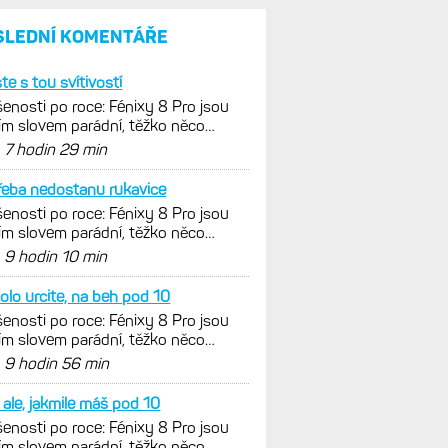
SLEDNÍ KOMENTÁŘE
ste s tou svítivostí
enosti po roce: Fénixy 8 Pro jsou
ím slovem parádní, těžko něco
nout. Ale ta nositelnost
d
7 hodin 29 min
řeba nedostanu rukavice
enosti po roce: Fénixy 8 Pro jsou
ím slovem parádní, těžko něco
nout. Ale ta nositelnost
d
9 hodin 10 min
olo urcite, na beh pod 10
enosti po roce: Fénixy 8 Pro jsou
ím slovem parádní, těžko něco
nout. Ale ta nositelnost
d
9 hodin 56 min
k ale, jakmile máš pod 10
enosti po roce: Fénixy 8 Pro jsou
ím slovem parádní, těžko něco