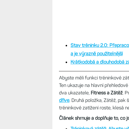
Stav tréninku 2.0: Přepraco
a je výrazně použitelnější
Krátkodobá a dlouhodobá z
Abyste měli funkci tréninkové zá
Ten ukazuje na hlavní přehledov
dva ukazatele,
Fitness a Zátěž
. P
dříve
. Druhá položka, Zátěž, pak 
tréninkové zatížení roste, klesá ne
Článek shrnuje a doplňuje to, co j
Tréninková zátěž: Abyste věd