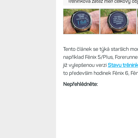
Tréninková zátěž měří celkový ob
Tento článek se týká starších m
například Fénix 5/Plus, Forerunn
již vylepšenou verzi
Stavu trénin
to především hodinek Fénix 6, Féni
Nepřehlédněte: