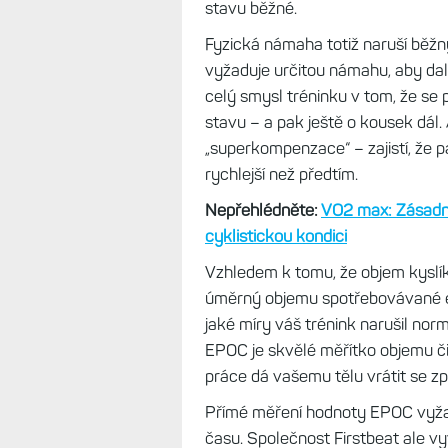
stavu běžné.
Fyzická námaha totiž naruší běžn
vyžaduje určitou námahu, aby dal
celý smysl tréninku v tom, že se
stavu – a pak ještě o kousek dál. 
„superkompenzace“ – zajistí, že p
rychlejší než předtím.
Nepřehlédněte:
VO2 max: Zásadní
cyklistickou kondici
Vzhledem k tomu, že objem kyslík
úměrný objemu spotřebovávané ene
jaké míry váš trénink narušil nor
EPOC je skvělé měřítko objemu či 
práce dá vašemu tělu vrátit se zp
Přímé měření hodnoty EPOC vyžad
času. Společnost Firstbeat ale 