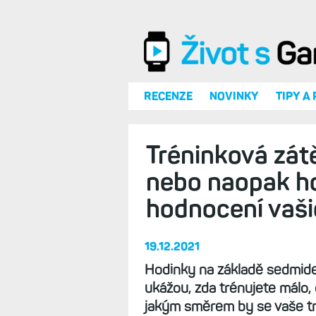
Přejít k hlavnímu obsahu
RECENZE
NOVINKY
TIPY A
Tréninková zátě
nebo naopak h
hodnocení vašic
19.12.2021
Hodinky na základě sedmide
ukážou, zda trénujete málo,
jakým směrem by se vaše tré