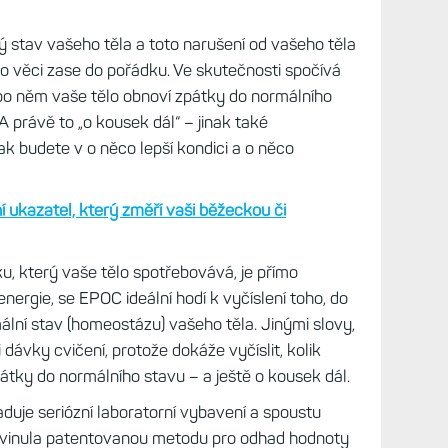
ý stav vašeho těla a toto narušení od vašeho těla
o věci zase do pořádku. Ve skutečnosti spočívá
 po něm vaše tělo obnoví zpátky do normálního
A právě to „o kousek dál“ – jinak také
ak budete v o něco lepší kondici a o něco
 ukazatel, který změří vaši běžeckou či
u, který vaše tělo spotřebovává, je přímo
rgie, se EPOC ideální hodí k vyčíslení toho, do
mální stav (homeostázu) vašeho těla. Jinými slovy,
dávky cvičení, protože dokáže vyčíslit, kolik
átky do normálního stavu – a ještě o kousek dál.
uje seriózní laboratorní vybavení a spoustu
vyvinula patentovanou metodu pro odhad hodnoty