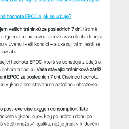
ná hodnota EPOC a jak se určuje?
em vašich tréninků za posledních 7 dní.
Kromě
o týdenní tréninkovou zátěž s vaší dlouhodobější
 v úvahu i vaši kondici – a ukazují vám, jestli se
 rozsahu.
sející hodnota
EPOC
, která se odhaduje z údajů o
 během tréninku.
Vaše stávající tréninková zátěž
ní EPOC za posledních 7 dní.
Číselnou hodnotu
ňku Výkon a přelistování na patřičnou obrazovku.
s post-exercise oxygen consumption.
Tato
ickém výkonu je jev, kdy po určitou dobu po
 větší množství kyslíku, než je jinak v klidovém