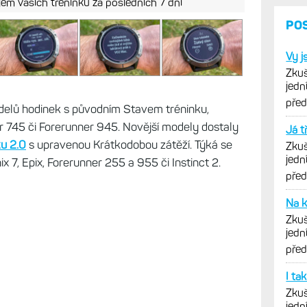
jem vašich tréninků za posledních 7 dní
PO
Vy j
Zkuš
jedn
vytk
pře
odelů hodinek s původním Stavem tréninku,
er 745 či Forerunner 945. Novější modely dostaly
Já t
ku 2.0
s upravenou Krátkodobou zátěží. Týká se
Zkuš
jedn
x 7, Epix, Forerunner 255 a 955 či Instinct 2.
vytk
pře
Na k
Zkuš
jedn
vytk
pře
I ta
Zkuš
jedn