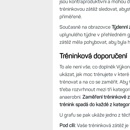
jsou kontraproduktivní a mohou d
tréninkovou zátěž sledovat, abyste z
přiměřeně.
Současně na obrazovce
Týdenní 
uplynulého týdne v přehledném gr
zátěž měla pohybovat, aby byla 
Tréninková doporučení
To ale není vše, co doplněk Výkon
ukázat, jak moc trénujete v které o
trénovat a na co se zaměřit. Aby t
třeba rozvrhnout mezi tři kategor
anaerobní.
Zaměření tréninkové zá
trénink spadá do každé z kategorií
U grafu se pak ukáže jedno z těc
Pod cíli:
Vaše tréninková zátěž je 