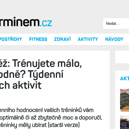
Hledat
Vyhledáv
 POSTŘEHY
FITNESS
ZDRAVÍ
AKTIVITY
NÁVODY
ž: Trénujete málo,
odně? Týdenní
AK
h aktivit
nního hodnocení vašich tréninků vám
 optimálně či až zbytečně moc a doporučí,
ninky měly ubírat (starší verze)