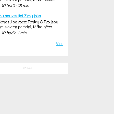
nout. Ale ta nositelnost
d
10 hodin 18 min
hu souvisejici..Zimy jako
enosti po roce: Fénixy 8 Pro jsou
ím slovem parádní, těžko něco
nout. Ale ta nositelnost
d
10 hodin 1 min
Více
REKLAMA