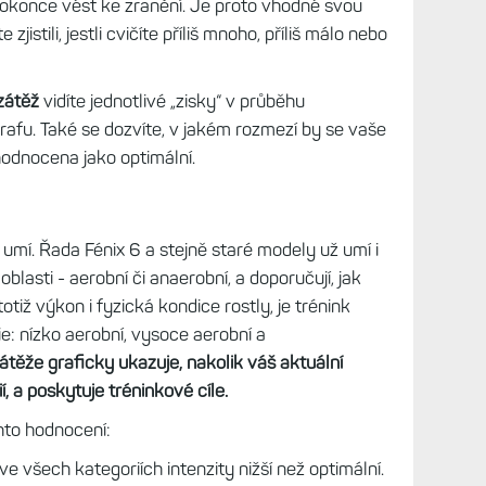
okonce vést ke zranění. Je proto vhodné svou
jistili, jestli cvičíte příliš mnoho, příliš málo nebo
zátěž
vidíte jednotlivé „zisky“ v průběhu
afu. Také se dozvíte, v jakém rozmezí by se vaše
hodnocena jako optimální.
 umí. Řada Fénix 6 a stejně staré modely už umí i
blasti - aerobní či anaerobní, a doporučují, jak
otiž výkon i fyzická kondice rostly, je trénink
ie: nízko aerobní, vysoce aerobní a
těže graficky ukazuje, nakolik váš aktuální
, a poskytuje tréninkové cíle.
hto hodnocení:
ve všech kategoriích intenzity nižší než optimální.