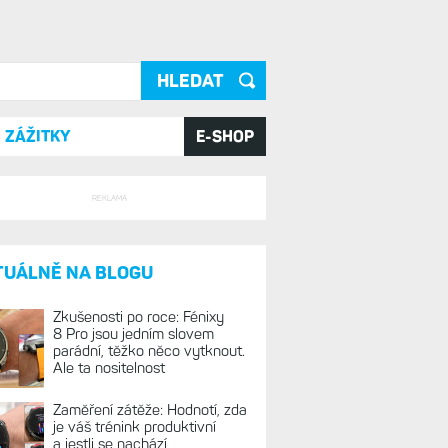
ání
ZÁŽITKY
E-SHOP
REKLAMA
TUÁLNĚ NA BLOGU
Zkušenosti po roce: Fénixy
8 Pro jsou jedním slovem
parádní, těžko něco vytknout.
Ale ta nositelnost
Zaměření zátěže: Hodnotí, zda
je váš trénink produktivní
a jestli se nachází