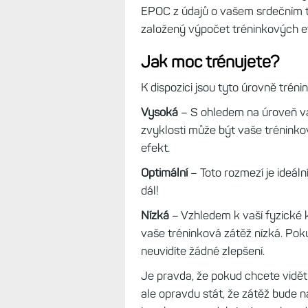
EPOC z údajů o vašem srdečním 
založený výpočet tréninkových ef
Jak moc trénujete?
K dispozici jsou tyto úrovně trén
Vysoká
– S ohledem na úroveň vaš
zvyklosti může být vaše tréninkov
efekt.
Optimální
– Toto rozmezí je ideáln
dál!
Nízká
– Vzhledem k vaší fyzické 
vaše tréninková zátěž nízká. Po
neuvidíte žádné zlepšení.
Je pravda, že pokud chcete vidě
ale opravdu stát, že zátěž bude n