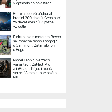
v optimálních oblastech
Garmin poprvé překonal
hranici 300 dolarů. Cena akcií
za devět měsíců výrazně
vzrostla
Elektrokola s motorem Bosch
se konečně mohou propojit
s Garminem. Zatím ale jen
s Edge
Model Fénix 9 ve třech
variantách. Základ, Pro
a inReach. Přijde i menší
verze 43 mm a také solární
MIP