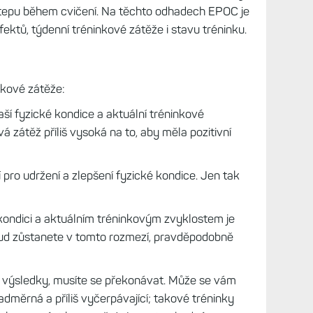
tepu během cvičení. Na těchto odhadech EPOC je
ektů, týdenní tréninkové zátěže i stavu tréninku.
inkové zátěže:
í fyzické kondice a aktuální tréninkové
á zátěž příliš vysoká na to, aby měla pozitivní
í pro udržení a zlepšení fyzické kondice. Jen tak
kondici a aktuálním tréninkovým zvyklostem je
kud zůstanete v tomto rozmezí, pravděpodobně
t výsledky, musíte se překonávat. Může se vám
adměrná a příliš vyčerpávající; takové tréninky