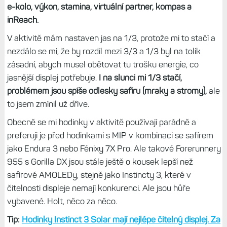
Během aktivity hodinky zobrazí
až osm datových polí
na
mnoha a mnoha obrazovkách, já používám dvě datové,
mapu v layoutu půl na půl (tři datová pole a druhá
polovina obrazovky mapa, graf nadmořské výšky a
obrazovku s časem se západem slunce.
Datových
obrazovek je tu ale více, například zóny tepové frekvence,
e-kolo, výkon, stamina, virtuální partner, kompas a
inReach.
V aktivitě mám nastaven jas na 1/3, protože mi to stačí a
nezdálo se mi, že by rozdíl mezi 3/3 a 1/3 byl na tolik
zásadní, abych musel obětovat tu trošku energie, co
jasnější displej potřebuje.
I na slunci mi 1/3 stačí,
problémem jsou spíše odlesky safíru (mraky a stromy),
ale