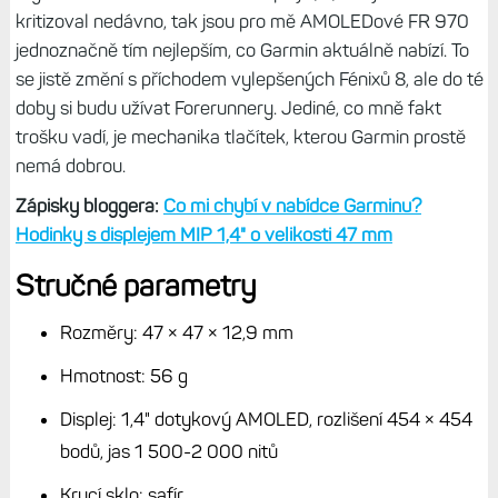
vidět potřebuju,
aniž bych musel displej aktivovat z režimu
bludička jako na AMOLED.
Více se mi líbí Fénixy 8 AMOLED 47 mm, ale jejich displej
nemá na slunci v režimu nízkého jasu dostatečný jas.
Takže když přišly Forerunnery 970, který venku krásně
svítí, ještě k tomu jsou lehoučké a mají hlasitější
reproduktor než Fénixy 8, tak je to pro mě jasná volba.
Nemám naprosto žádný problém je používat jako all-
rounder hodinky – pro jakoukoliv aktivitu.
A v pohotovostním režimu, tedy když zrovna nemám
aktivitu, jsou lepší než hodinky s MIP, kde mi vadí safír. Ale
o tom tady už píšu poněkolikáté a není třeba se opakovat.
Zkrátka Forerunnery 970 jsou pro mě hodinky, na které
jsem čekal.
Nemají žádnou zásadní chybu a dobíjení každý
čtvrtý či pátý den není tak omezující, jak bych si dříve
myslel.