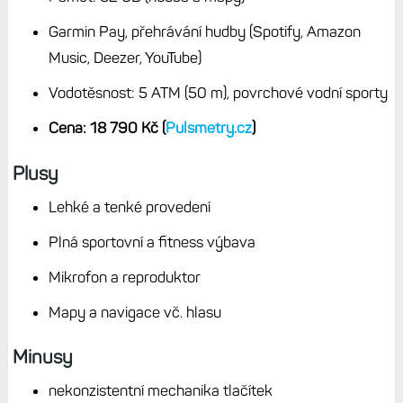
bodů, jas 1 500-2 000 nitů
Krycí sklo: safír
Titanová luneta, řemínek 22 mm, vyměnitelný (s
nástrojem)
Výdrž baterie: až 15 dnů v režimu hodinek, až 26
hodin s GPS, v režimu SatIQ 23 hodin a v režimu
multiband 21 hodin
Senzory: optický snímač Elevate 5 (EKG, teplota
pokožky), akcelerometr, barometr, gyroskop,
kompas
Svítilna LED
Mikrofon a reproduktor (hlasité volání, navigace,
ovládání)