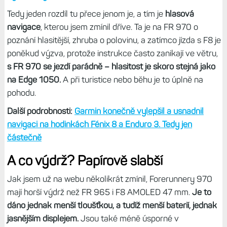
Jinak jsou možnosti navigace totožné jako na F8, jsou tu
dva streamy, jeden datový a jeden navigační, ale už si
můžete přidat navigační obrazovky také do datového
streamu – ať už jde o směr, kompas, ETA, průběh
nadmořské výšky či ClimbPro. Opravdu jsem nenašel
žádný rozdíl a chůze či cyklistika je úplně v pohodě.
Další podrobnosti:
Kompletní přehled ClimbPro: Při
navigaci po trase, freerideové stoupáky. Hodinky a
cyklonavigace
Tedy jeden rozdíl tu přece jenom je, a tím je
hlasová
navigace
, kterou jsem zmínil dříve. Ta je na FR 970 o
poznání hlasitější, zhruba o polovinu, a zatímco jízda s F8 je
poněkud výzva, protože instrukce často zanikají ve větru,
s FR 970 se jezdí parádně – hlasitost je skoro stejná jako
na Edge 1050.
A při turistice nebo běhu je to úplně na
pohodu.