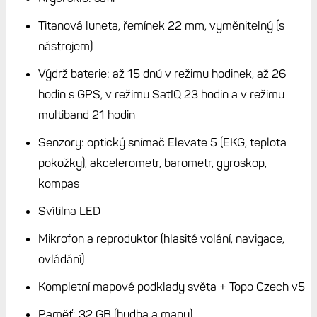
A protože Garmin nemá rozumné hodinky s MIP – tím
myslím form factor 47 mm a displej 1,4“, což jsem
kritizoval nedávno, tak jsou pro mě AMOLEDové FR 970
jednoznačně tím nejlepším, co Garmin aktuálně nabízí. To
se jistě změní s příchodem vylepšených Fénixů 8, ale do té
doby si budu užívat Forerunnery. Jediné, co mně fakt
trošku vadí, je mechanika tlačítek, kterou Garmin prostě
nemá dobrou.
Zápisky bloggera:
Co mi chybí v nabídce Garminu?
Hodinky s displejem MIP 1,4" o velikosti 47 mm
Stručné parametry
Rozměry: 47 × 47 × 12,9 mm
Hmotnost: 56 g
Displej: 1,4" dotykový AMOLED, rozlišení 454 × 454