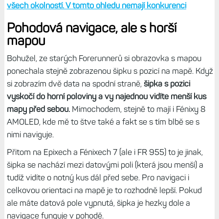
to jsem zmínil už dříve.
Obecně se mi hodinky v aktivitě používají parádně a
preferuji je před hodinkami s MIP v kombinaci se safírem
jako Endura 3 nebo Fénixy 7X Pro. Ale takové Forerunnery
955 s Gorilla DX jsou stále ještě o kousek lepší než
safírové AMOLEDy, stejně jako Instincty 3, které v
čitelnosti displeje nemají konkurenci. Ale jsou hůře
vybavené. Holt, něco za něco.
Tip:
Hodinky Instinct 3 Solar mají nejlépe čitelný displej. Za
všech okolností. V tomto ohledu nemají konkurenci
Pohodová navigace, ale s horší
mapou
Bohužel, ze starých Forerunnerů si obrazovka s mapou
ponechala stejně zobrazenou šipku s pozicí na mapě. Když
si zobrazím dvě data na spodní straně,
šipka s pozici
vyskočí do horní poloviny a vy najednou vidíte menší kus