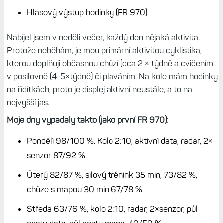
Aktivita:
Displej zapnutý
Jas displeje 1/3 FR 970, 3/3 FR 965
Satelitní systém GPS (bez dalších systémů)
Prodleva displeje 8 sekund (pak přechází do režimu
bludičky)
Hlasový výstup hodinky (FR 970)
Nabíjel jsem v neděli večer, každý den nějaká aktivita.
Protože neběhám, je mou primární aktivitou cyklistika,
kterou doplňuji občasnou chůzí (cca 2 × týdně a cvičením
v posilovně (4-5×týdně) či plaváním. Na kole mám hodinky
na řídítkách, proto je displej aktivní neustále, a to na