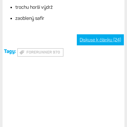
Kompletní mapové podklady světa + Topo Czech v5
Paměť: 32 GB (hudba a mapy)
Garmin Pay, přehrávání hudby (Spotify, Amazon
Music, Deezer, YouTube)
Vodotěsnost: 5 ATM (50 m), povrchové vodní sporty
Cena: 18 790 Kč (
Pulsmetry.cz
)
Plusy
Lehké a tenké provedení
Plná sportovní a fitness výbava
Mikrofon a reproduktor
Mapy a navigace vč. hlasu