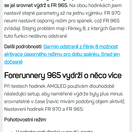
jsem je zrušil za dva dny, ale to jsem testoval, co šlo,
obnovoval data, aktualizoval firmware, vše nastavoval,
hrál si s ciferníky a testoval svítilnu. V druhém cyklu jsem
už měl i nějakou venkovní aktivitu, kde mi hodinky s
navigací a mapou braly 11 % za hodinu. Dobíjel jsem po
třech dnech. Síla.
Ale opět, šlo testování všeho možného, přehrávání hudby,
hlasové navigace a zejména jasu displeje v různých
situacích.
V třetím cyklu, kdy už je baterie „rozjetá“, jsem
se jal srovnat výdrž s FR 965.
Na obou hodinkách jsem
nastavil stejné parametry až na jednu výjimku: FR 970
neumí nastavit úsporný režim pro spánek, což FR 965
zvládají. Stejný problém mají i Fénixy 8, z kterých Garmin
tuto funkci nedávno odstranil.
Další podrobnosti:
Garmin odstranil z Fénix 8 možnost
aktivace úsporného režimu pro dobu spánku. Snad jen