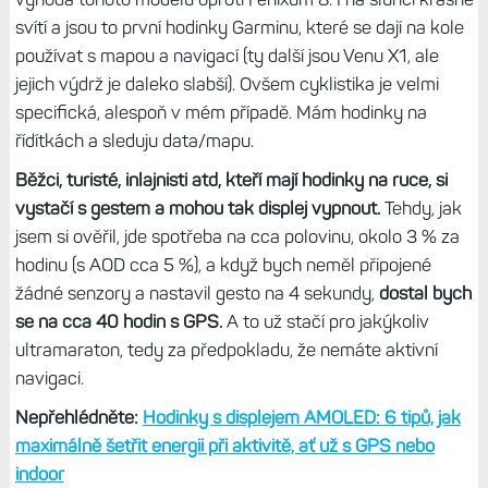
V tomto režimu má mapa navíc i menší spotřebu, což jsem
si ověřil při navigaci –
spotřeba okolo 8 % za hodinu,
zatímco v layoutu s plnou mapu je to až 10 % za hodinu.
Záleží také na tom, zda máte jen GPS či SatIQ. Při jízdě na
kole používám GPS, při plavání ve volné vodě se mi
osvědčilo SatIQ. Obecně nepoužívám více systémů,
protože SatIQ mi přijde jako ideální volba.
Chcete šetřit? Vypněte displej