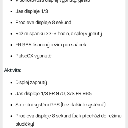
dočasně
Forerunnery 965 vydrží o něco více
Při testech hodinek AMOLED používám dlouhodobě
následující setup, aby naměřené výdrže byly plus minus
srovnatelné v čase (navíc mívám podobný objem aktivit).
Nastavení hodinek FR 970 a FR 965:
Pohotovostní režim:
V pohotovosti displej vypnutý, gesto
Jas displeje 1/3
Prodleva displeje 8 sekund
Režim spánku 22-6 hodin, displej vypnutý
FR 965 úsporný režim pro spánek
PulseOX vypnuté