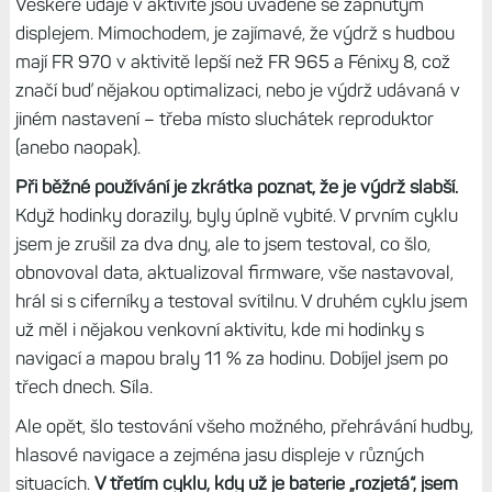
SatIQ (automatický výběr): 23 hodin (neuvedeno)
Všechny systémy + dual band: 21 hodin (28 hodin)
Pouze GPS s hudbou: 14 hodin (neuváděno)
SatIQ s hudbou: 13 hodin (neuváděno)
Všechny systémy + dual band + hudba: 12 hodin (10
hodin)
Veškeré údaje v aktivitě jsou uváděné se zapnutým
displejem. Mimochodem, je zajímavé, že výdrž s hudbou
mají FR 970 v aktivitě lepší než FR 965 a Fénixy 8, což
značí buď nějakou optimalizaci, nebo je výdrž udávaná v
jiném nastavení – třeba místo sluchátek reproduktor
(anebo naopak).
Při běžné používání je zkrátka poznat, že je výdrž slabší.
Když hodinky dorazily, byly úplně vybité. V prvním cyklu