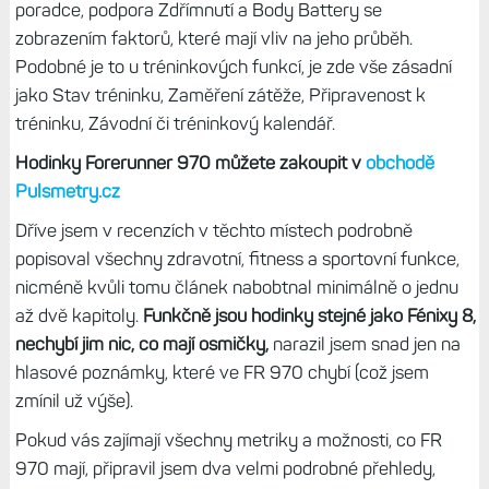
poradce, podpora Zdřímnutí a Body Battery se
zobrazením faktorů, které mají vliv na jeho průběh.
Podobné je to u tréninkových funkcí, je zde vše zásadní
jako Stav tréninku, Zaměření zátěže, Připravenost k
tréninku, Závodní či tréninkový kalendář.
Hodinky Forerunner 970 můžete zakoupit v
obchodě
Pulsmetry.cz
Dříve jsem v recenzích v těchto místech podrobně
popisoval všechny zdravotní, fitness a sportovní funkce,
nicméně kvůli tomu článek nabobtnal minimálně o jednu
až dvě kapitoly.
Funkčně jsou hodinky stejné jako Fénixy 8,
nechybí jim nic, co mají osmičky,
narazil jsem snad jen na
hlasové poznámky, které ve FR 970 chybí (což jsem
zmínil už výše).
Pokud vás zajímají všechny metriky a možnosti, co FR
970 mají, připravil jsem dva velmi podrobné přehledy,