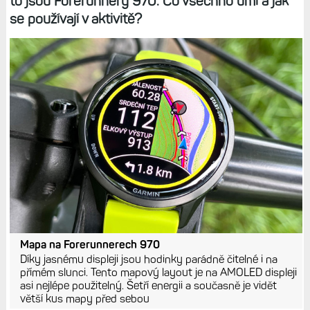
to jsou Forerunnery 970. Co všechno umí a jak
se používají v aktivitě?
Mapa na Forerunnerech 970
Díky jasnému displeji jsou hodinky parádně čitelné i na
přímém slunci. Tento mapový layout je na AMOLED displeji
asi nejlépe použitelný. Šetří energii a současně je vidět
větší kus mapy před sebou