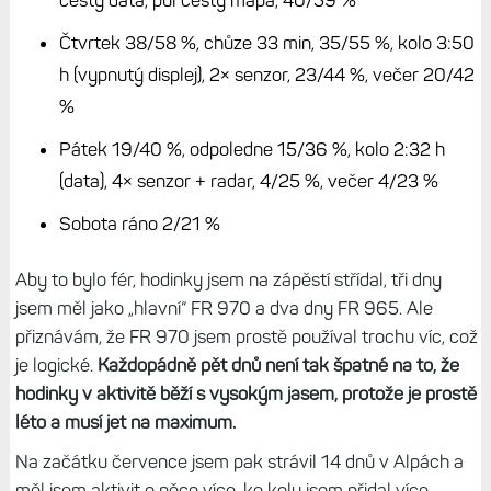
nejvyšší jas.
Moje dny vypadaly takto (jako první FR 970):
Pondělí 98/100 %. Kolo 2:10, aktivní data, radar, 2×
senzor 87/92 %
Úterý 82/87 %, silový trénink 35 min, 73/82 %,
chůze s mapou 30 min 67/78 %
Středa 63/76 %, kolo 2:10, radar, 2×senzor, půl
cesty data, půl cesty mapa, 40/59 %
Čtvrtek 38/58 %, chůze 33 min, 35/55 %, kolo 3:50
h (vypnutý displej), 2× senzor, 23/44 %, večer 20/42
%
Pátek 19/40 %, odpoledne 15/36 %, kolo 2:32 h
(data), 4× senzor + radar, 4/25 %, večer 4/23 %