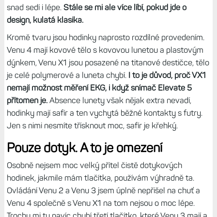
Zcela odlišné provedení a materiály
Ačkoliv jsou hodinky Venu X1 na první pohled docela
velké, jsou široké jen 41 mm a dlouhé 46 mm. Venu 4 mají
přitom 45 mm ve všech směrem. Na ruce mi tak sedí
oboje skvěle, s tím, že Venu X1 mají sice velkou úhlopříčku
(52 mm), ale to nemá vliv na přesah na zápěstí, takže mi
hodinky nikde nevyčnívají, a dokonce mám pocit, že mi
snad sedí i lépe.
Stále se mi ale více líbí, pokud jde o
design, kulatá klasika.
Kromě tvaru jsou hodinky naprosto rozdílné provedením.
Venu 4 mají kovové tělo s kovovou lunetou a plastovým
dýnkem, Venu X1 jsou posazené na titanové destičce, tělo
je celé polymerové a luneta chybí.
I to je důvod, proč VX1
nemají možnost měření EKG, i když snímač Elevate 5