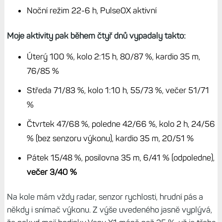
probíhal primárně s cykloaktivitami s hodinkami na
řídítkách, a to v teplotách lehce pod nulou (od cca -4 do
-1).
Na jedné straně zima snižuje kapacitu baterie, na druhé
straně jsou venku horší světelné podmínky a displej tudíž
nemusí tolik svítit. Když jedu v inverzi nebo pozdě
odpoledne, jede displej na minimum, i když mám
nastavený jas 3/3. Se zobrazenými daty si Venu X1
vezmou okolo 8 % za hodinu (výdrž cca 12,5 hodin), Venu
4 pak 5 % za hodinu (výdrž cca 20 hodin). Údaj výdrže
Venu X1 je tedy nadhodnocený, ale u Venu 4 sedí.
Hodinky mám nastavené takto:
Režim hodinek: jas 1/3, noAOD, gesto zapnuté
Cyklistika: jas 3/3, AOD
Indoor: aktivity jas 1/3, AOD, gesto vypnuté