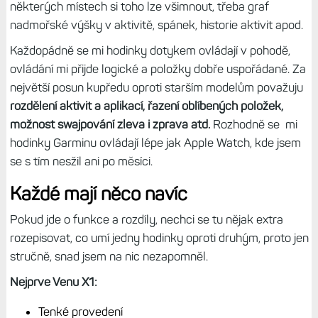
přepracovaného menu pro spouštění aktivit a aplikací.
Výhodou Venu X1 je větší displej, takže v náhledech se
krásně vejdou tři doplňky pod sebe, aniž by byly ořezané
do kulata.
Stále je ale vidět, že Garmin prostředí na VX1 neupravil
tak, aby maximálně benefitovalo z jiného tvaru displeje,
často jde o úpravu „kolečka“ do prostoru obdélníku –
rožky jsou část prázdné a grafy nezačínají zcela vlevo a
nekončí zcela vpravo apod.
Neplatí to vždy, ale na
některých místech si toho lze všimnout, třeba graf
nadmořské výšky v aktivitě, spánek, historie aktivit apod.
Každopádně se mi hodinky dotykem ovládají v pohodě,
ovládání mi přijde logické a položky dobře uspořádané. Za
největší posun kupředu oproti starším modelům považuju
rozdělení aktivit a aplikací, řazení oblíbených položek,
možnost swajpování zleva i zprava atd.
Rozhodně se mi