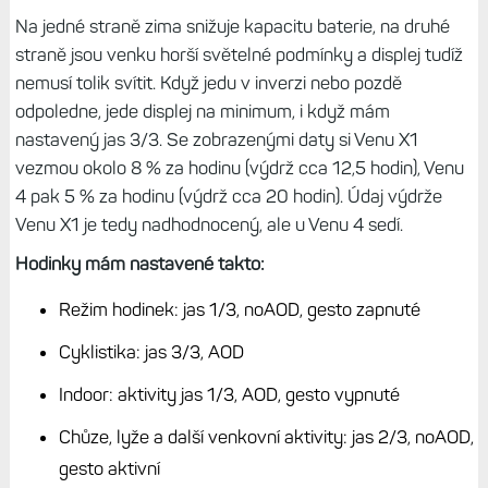
Výdrž: Tam, kde Venu X1 „padají na
hubu“
Tenký profil Venu X1 má ale jednu zásadní nevýhodu, a tou
je nízká výdrž. Garmin deklaruje 8 dnů v režimu hodinek s
vypnutým displejem, dva dny se zapnutým displejem a k
tomu 16 hodin v aktivitě. Reálně je to snad ještě horší, v
létě mi v náročném provozu byly odešly i za jediný den, a
to když jsem měl aktivní navigaci s mapou. Běžně to pak
dělá dva až tři dny, záleží na tom, jak hodinky používám.
Venu 4 jsou na tom lépe, Garmin udává 12 dnů v
pohotovosti u většího modelu, s GPS pak 20 hodin. To na
první pohled není o moc více než Venu X1, ale v reálu je
ten rozdíl o dost větší. Je to dáno jednak větším displejem,
jednak menší baterií (a také absencí mapy). Můj test