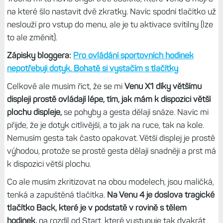
přítomen je.
Absence lunety však nějak extra nevadí,
hodinky mají safír a ten vychytá běžné kontakty s futry.
Jen s nimi nesmíte třísknout moc, safír je křehký.
Pouze dotyk. A to je omezení
Osobně nejsem moc velký přítel čistě dotykových
hodinek, jakmile mám tlačítka, používám výhradně ta.
Ovládání Venu 2 a Venu 3 jsem úplně nepřišel na chuť a
Venu 4 společně s Venu X1 na tom nejsou o moc lépe.
Trochu mi tu navíc chybí třetí tlačítko, které Venu 3 mají a
na které šlo nastavit dvě zkratky. Navíc spodní tlačítko už
neslouží pro vstup do menu, ale je tu aktivace svítilny (lze
to ale změnit).
Zápisky bloggera:
Pro ovládání sportovních hodinek
nepotřebuji dotyk. Bohatě si vystačím s tlačítky
Celkově ale musím říct, že se mi
Venu X1 díky většímu