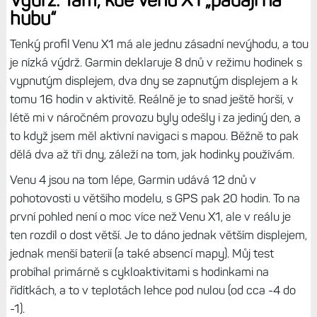
že spodní a horní datové pole je od kraje do kraje, takže
sice nemáte k dispozici desítku polí (což by se mi líbilo), ale
můžete se si sem dát grafická pole, jako tréninkový efekt
(dva údaje), výstup a sestup v metrech (dva údaje) či graf
tepovky nebo výkonu (ale ne cyklistického, což je škoda).
Venu 4 to umí také, ale je to všecko daleko menší.
Tip:
Mapy a navigace s Venu X1: Skvělý a jasný displej,
hlasové instrukce. Ideál, až na tu výdrž