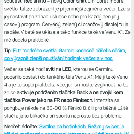
Oba modely mají jasnější AMOLED, který svítí cca 2 000
nity,
a to je pro běžné použití i za jasného počasí v pohodě.
Když jsem testoval za červencového slunečného dne
Venu X1 na kole s mapou,
displej svítil v režimu bludička
stejně nebo dokonce více než Edge 1050.
S čitelností není
problém, a to ani se safírem. Ano, displej má horší kontrast
než Gorilla na Venu 4, ale s vysokým jasem už to je docela
v pohodě.
Novinkou Venu 4 je
filtr modrého světla
, který se stal
součástí
Red shiftu
– nový
Color Shift
umí ubrat modré
světlo, takže zobrazení je příjemnější zejména večer. Lze si
jej nastavit po západu slunce nebo pro každý den jiný
časový program. Červený, zelený či oranžový displej tu je i
nadále. V betě se ukázala tako funkce také ve Venu X1. Za
mě docela praktické.
Tip:
Filtr modrého světla. Garmin konečně přišel s něčím,