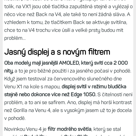
displeji prostě ovládají lépe, tím, jak mám k dispozici větší
plochu displeje,
se pohyby a gesta dělají snáze. Navíc mi
přijde, že je dotyk citlivější, a to jak na ruce, tak na kole.
Nemusím gesta tak často opakovat. Větší displej je prostě
výhodou, protože se prostě gesta dělají snadněji a prst má
k dispozici větší plochu.
Co ale musím zkritizovat na obou modelech, jsou maličká,
tenká a zapuštěná tlačítka.
Na Venu 4 je doslova tragické
tlačítko Back, které je v podstatě v rovině s tělem
hodinek,
na rozdíl od Start, které vystupuje tak dvakrát
tolik, na VX1 jsou obě tlačítka zapuštěná stejně a vylézají o
něco více než Back na V4, ale také to není žádná sláva. A
vzhledem k tomu, že tlačítkem Back se aktivuje svítilna,
chce to na V4 trochu více úsilí a velké prsty budou mít
problém…
Jasný displej a s novým filtrem