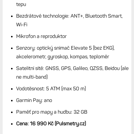
Tip:
Nejlepší hodinky Garminu? Pro mě jednoznačně
Forerunnery 970. Lehké, tenké, čitelné, nabité funkcemi
Stručné parametry Venu X1
Rozměry: 41 × 46 × 7,9 mm
Hmotnost: 40 g (34 bez řemínku)
Pouzdro: polymer, titanová záda, safír
Řemínek: nylon, vyměnitelný, Quick Release (24
mm)
Displej: AMOLED dotykový, průměr 2“ (51,2 mm)
Rozlišení displeje: 448 × 486 pixelů
Baterie: až 8 dnů s měřením tepu, 16 hodin s GPS, 14
hodin všechny systémy, 7 hodin všechny systémy +