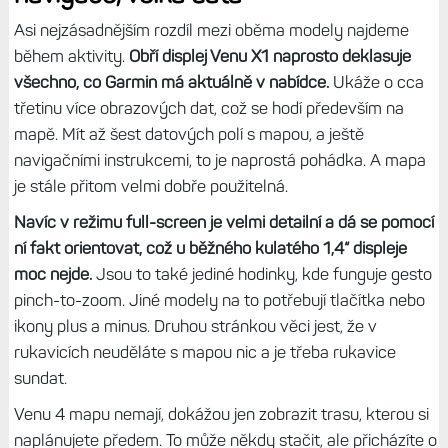
běžíte, zvuk vychází v jiném směru než k vám jako na
běžných modelech. A je tudíž o něco hůře slyšet. Platí to i
při cvičení a dalších aktivitách. Třeba při jízdě na kole, kdy
jsou hodinky na řídítkách, je zvuk více rušen svistem větru
než na jiných modelech jako FR 970 nebo F8 Pro.
Tip:
Spotify, YouTube Music nebo Deezer: Jak přehrávat
svou oblíbenou hudbu na hodinkách Garminu
V aktivitě vedou VX1 – mapa,
navigace, velká data
Asi nejzásadnějším rozdíl mezi oběma modely najdeme
během aktivity.
Obří displej Venu X1 naprosto deklasuje
všechno, co Garmin má aktuálně v nabídce.
Ukáže o cca
třetinu více obrazových dat, což se hodí především na
mapě. Mít až šest datových polí s mapou, a ještě
navigačními instrukcemi, to je naprostá pohádka. A mapa
je stále přitom velmi dobře použitelná.