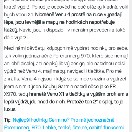
Líbí se mi oba modely
Ani jedny hodinky nejsou určené pro klasického
garmiňáka, co už deset let běží na transreflexním displeji
MIP a používá primárně tlačítka. Stále více se ale
setkávám s těmi, kdo
preferují při ovládání dotyk a chtějí
krásný a jasný displej AMOLED.
Garmin v poslední letech
naznačuje jasný směr k tomuto typu displeje a MIP bude
za chvíli prakticky vyhynulý druh.
Po týdnu používání výhradě dotykových modelů Venu 4 a
Venu X1 musím říct, že se to celkem dá. Při běžném
denním režimu tlačítka nechybí, dokonce se ovládá lépe –
například kalkulačka, hudební přehrávač, můj deník
návyků, mapa, PIN pro peněženku.
Ale jakmile dojde na
aktivity, tam mi čudlíky prostě chybí.
U nich to nijak
neokecáte, tlačítka jsou pro sportování prostě lepší a
hodinky se dají ovládat i v zimních rukavicích.