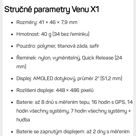
Mám-li ale srovnávat jen mezi těmito dvěma modely, tak
nerozhoduje ani dotyk, ani svítilna, ani běžné funkce, ale
jen a pouze to, zda potřebujete mapy a zda vám stačí
kratší výdrž. Pokud je odpověď na obě otázky kladná, volil
bych Venu X1.
Nicméně Venu 4 prostě na ruce vypadají
lépe, jsou levnější a mapy na hodinkách nepotřebuje
každý.
Navíc jsou k dispozici i v menším provedení a také
déle vydrží.
Mezi námi děvčaty, kdybych mě vybírat hodinky pro sebe,
tak volím jednoznačně Forerunnery 970, které sice nemají
ani obří displej, ani nějaký líbivý design, ale nabídnou delší
výdrž než Venu 4, mají mapy, navigaci i tlačítka. Pro mě
zkrátka Venu 4 nejsou, i když se se moc snažím a vydržel
jsem s nimi týden. Kdyby Garmin nabídl něco jako FR
X970, tedy
hranaté Venu X1 s tlačítky a vyšším profilem s
lepší výdrží, jdu hned do nich. Protože ten 2“ displej, to je
luxus.