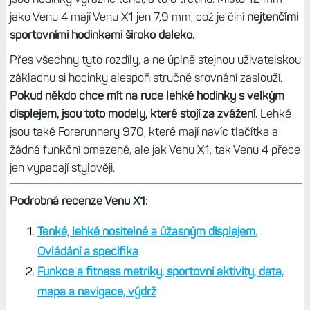
jako Venu 4 mají Venu X1 jen 7,9 mm, což je činí
nejtenčími
sportovními hodinkami široko daleko.
Přes všechny tyto rozdíly, a ne úplně stejnou uživatelskou
základnu si hodinky alespoň stručné srovnání zaslouží.
Pokud někdo chce mít na ruce lehké hodinky s velkým
displejem, jsou toto modely, které stojí za zvážení.
Lehké
jsou také Forerunnery 970, které mají navíc tlačítka a
žádná funkční omezené, ale jak Venu X1, tak Venu 4 přece
jen vypadají stylověji.
Podrobná recenze Venu X1:
Tenké, lehké nositelné a úžasným displejem.
Ovládání a specifika
Funkce a fitness metriky, sportovní aktivity, data,
mapa a navigace, výdrž