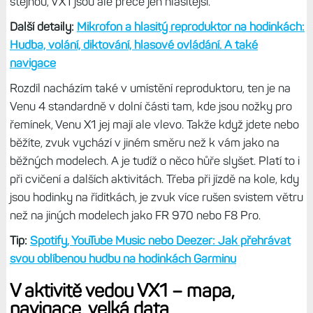
Reproduktor a mikrofon
Oboje hodinky mají hlasové funkce, mohou tedy přehrávat
nahlas hudbu z vašeho oblíbeného zdroje (bohužel ne
Apple Music), můžete poslouchat instrukce při tréninku,
shrnutí jednotlivých kol nebo intervalů apod.
Tady mě
trošku překvapila hlasitost Venu 4 během aktivity, kdy
shrnutí kol jsou výrazně tišší než na VX1,
přitom obojí mám
naplno. Přehrávání hudby má přitom hlasitost přibližně
stejnou, VX1 jsou ale přece jen hlasitější.
Další detaily:
Mikrofon a hlasitý reproduktor na hodinkách:
Hudba, volání, diktování, hlasové ovládání. A také
navigace
Rozdíl nacházím také v umístění reproduktoru, ten je na
Venu 4 standardně v dolní části tam, kde jsou nožky pro
řemínek, Venu X1 jej mají ale vlevo. Takže když jdete nebo