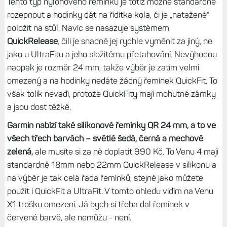
Tento typ nylonového řemínku je totiž možné standardně
rozepnout a hodinky dát na řídítka kola, či je „natažené“
položit na stůl. Navíc se nasazuje systémem
QuickRelease
, čili je snadné jej rychle vyměnit za jiný, ne
jako u UltraFitu a jeho složitému přetahování. Nevýhodou
naopak je rozměr 24 mm, takže výběr je zatím velmi
omezený a na hodinky nedáte žádný řemínek QuickFit. To
však tolik nevadí, protože QuickFity mají mohutné zámky
a jsou dost těžké.
Garmin nabízí také silikonové řemínky QR 24 mm, a to ve
všech třech barvách – světlé šedá, černá a mechově
zelená,
ale musíte si za ně doplatit 990 Kč. To Venu 4 mají
standardně 18mm nebo 22mm QuickRelease v silikonu a
na výběr je tak celá řada řemínků, stejně jako můžete
použít i QuickFit a UltraFit. V tomto ohledu vidím na Venu
X1 trošku omezení. Já bych si třeba dal řemínek v
červené barvě, ale nemůžu - není.