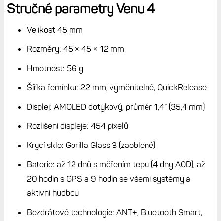
hudba
Baterie se zapnutým displejem: až 2 dny s měřením
tepu
Bezdrátové technologie: ANT+, Bluetooth Smart,
Wi-Fi
Mikrofon a reproduktor
Senzory: optický snímač Elevate 5 (bez EKG),
akcelerometr, gyroskop, kompas, teploměr
Satelitní sítě: GNSS, GPS, Galileo, QZSS, Beidou (ale
ne multi-band)
Vodotěsnost: 5 ATM (max 50 m)
Garmin Pay: ano
Paměť pro mapy a hudbu: 32 GB