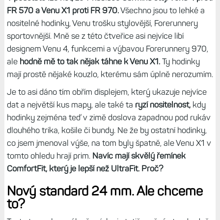
FR 570 a Venu X1 proti FR 970.
Všechno jsou to lehké a
nositelné hodinky, Venu trošku stylovější, Forerunnery
sportovnější. Mně se z této čtveřice asi nejvíce libí
designem Venu 4, funkcemi a výbavou Forerunnery 970,
ale
hodně mě to tak nějak táhne k Venu X1.
Ty hodinky
mají prostě nějaké kouzlo, kterému sám úplně nerozumím.
Je to asi dáno tím obřím displejem, který ukazuje nejvíce
dat a největší kus mapy, ale také ta
ryzí nositelnost,
kdy
hodinky zejména teď v zimě doslova zapadnou pod rukáv
dlouhého trika, košile či bundy. Ne že by ostatní hodinky,
co jsem jmenoval výše, na tom byly špatně, ale Venu X1 v
tomto ohledu hrají prim.
Navíc mají skvělý řemínek
ComfortFit, který je lepší než UltraFit. Proč?
Nový standard 24 mm. Ale chceme
to?