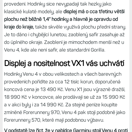
provedení. Hodinky sice nevypadají tak hezky jako
klasické kulaté modely, ale
displej má o cca třetinu větší
plochu než běžně 1,4“ hodinky a hlavně je opravdu od
kraje do kraje,
takže skvěle využívá plochu přední strany.
Je to dáno i chybějící lunetou, zaoblený safír zasahuje až
do úplného okraje. Zaoblení je mimochodem menší než u
Venu 4, kde ale není safír, ale standardní Gorilla.
Displej a nositelnost VX1 vás uchvátí
Hodinky Venu 4 v obou velikostech a všech barevných
provedeních pořídíte za cca 12 tisíc korun, doporučená
koncová cena je 13 490 Kč. Venu X1 jsou výrazně dražší,
18 990 Kč v koncovce, ale prodávají se už za 15 990 Kč
a v akci byly i za 14 990 Kč. Za stejné peníze koupíte
zmíněné Forerunnery 970, Venu 4 pak stojí podobně jako
Forerunnery 570, které mají podobnou výbavu.
V podstatě lze říct, že v nabídce Garminu stojí Venu 4 proti