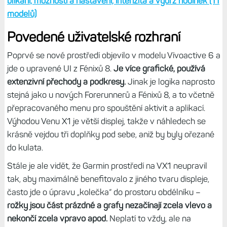
co výrazně zlepší používání hodinek večer a v noci
Večer se také hodí
svítilna LED
, kterou se Garminu
podařilo dostat i do tenkého těla Venu X1. Má ji také Venu
4 a je to superpraktická věc, jen si musíte zvyknout na to,
že se
aktivuje podržením tlačítka Back a ne dvojklikem
tlačítka Power jako na FR nebo Fénixech.
Intenzita se
pohybuje někde na 80-90 % Fénixů 8, čili pro běžné užité
stačí a jako blikačka při sportu naprosto bez problému.
Nepřehlédněte:
Svítilna na hodinkách: Režimy svícení a
blikání, možnosti a nastavení, intenzita a výdrž hodinek (11
modelů)
Povedené uživatelské rozhraní
Poprvé se nové prostředí objevilo v modelu Vívoactive 6 a
jde o upravené UI z Fénixů 8.
Je více grafické, používá
extenzivní přechody a podkresy.
Jinak je logika naprosto
stejná jako u nových Forerunnerů a Fénixů 8, a to včetně