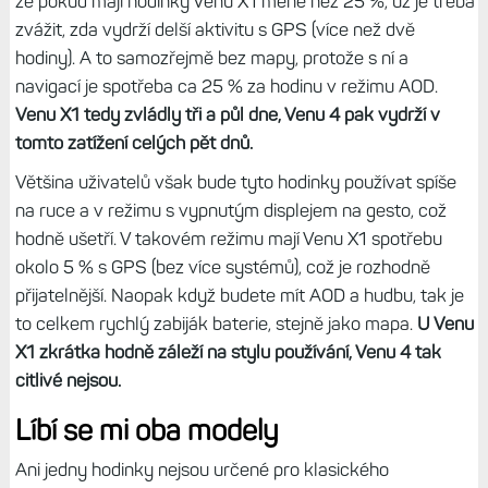
Chůze, lyže a další venkovní aktivity: jas 2/3, noAOD,
gesto aktivní
Noční režim 22-6 h, PulseOX aktivní
Moje aktivity pak během čtyř dnů vypadaly takto:
Úterý 100 %, kolo 2:15 h, 80/87 %, kardio 35 m,
76/85 %
Středa 71/83 %, kolo 1:10 h, 55/73 %, večer 51/71
%
Čtvrtek 47/68 %, poledne 42/66 %, kolo 2 h, 24/56
% (bez senzoru výkonu), kardio 35 m, 20/51 %
Pátek 15/48 %, posilovna 35 m, 6/41 % (odpoledne),
večer 3/40 %