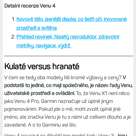
Detalní recenze Venu 4
Kovové tělo, jasnější displej, co šetří oči, inovované
prostředí a svítilna
Přehled novinek, hlasitý reproduktor, zdravotní
metriky, navigace, výdrž
Kulaté versus hranaté
V čem se tedy oba modely liší kromě výbavy a ceny?
V
podstatě to jediné, co mají společného, je název řady Venu,
uživatelské prostředí a ovládání.
To, že Venu X1 není něco
jako Venu 4 Pro, Garmin naznačuje už úplně jiným
pojmenováním. Pokud jde o mě, mohl zvolit úplně jiné
jméno, ale značka Venu je tu s námi už celkem dlouho a je
zavedené. A o to Garminu asi šlo.
Venu 4 navazují na dřívější top model řady, Venu 3.
Jsou