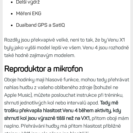
Segmenty Strava
Doporučené tréninky pro cyklistiku, triatlonový
trenér
MTB metriky, PowerGuide, cyklistická dynamika
A v čem jsou lepší Venu 4?
Dvě velikosti
Delší výdrž
Měření EKG
Dualband GPS a SatIQ
Rozdíly jsou překvapivě velké, není to tak, že by Venu X1
byly jako vyšší model lepší ve všem. Venu 4 jsou rozhodně
také hodně zajímavým modelem.