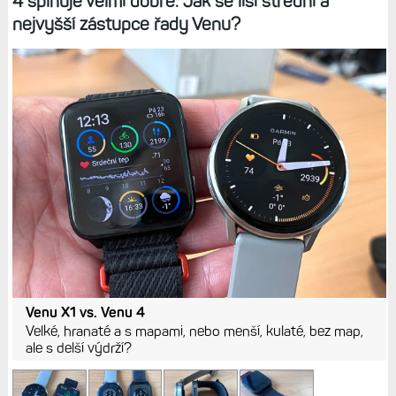
4 splňuje velmi dobře. Jak se liší střední a
nejvyšší zástupce řady Venu?
Venu X1 vs. Venu 4
Velké, hranaté a s mapami, nebo menší, kulaté, bez map,
ale s delší výdrží?