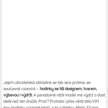
Jejich uživatelská základna se tak sice protíná, ae
současně rozevírá –
hodinky se liší designem, tvarem,
výbavou i výdrží.
A paradoxně nižší model má výdrž o dost
delší než ten dražší. Proč? Protože i přes větší tělo VX1
jsou hodinky výrazně tenčí, a to o třetinu. Místo 12 mm