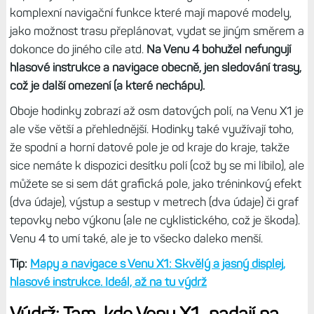
Navíc v režimu full-screen je velmi detailní a dá se pomocí
ní fakt orientovat, což u běžného kulatého 1,4“ displeje
moc nejde.
Jsou to také jediné hodinky, kde funguje gesto
pinch-to-zoom. Jiné modely na to potřebují tlačítka nebo
ikony plus a minus. Druhou stránkou věci jest, že v
rukavicích neuděláte s mapou nic a je třeba rukavice
sundat.
Venu 4 mapu nemají, dokážou jen zobrazit trasu, kterou si
naplánujete předem. To může někdy stačit, ale přicházíte o
komplexní navigační funkce které mají mapové modely,
jako možnost trasu přeplánovat, vydat se jiným směrem a
dokonce do jiného cíle atd.
Na Venu 4 bohužel nefungují
hlasové instrukce a navigace obecně, jen sledování trasy,
což je další omezení (a které nechápu).
Oboje hodinky zobrazí až osm datových polí, na Venu X1 je
ale vše větší a přehlednější. Hodinky také využívají toho,