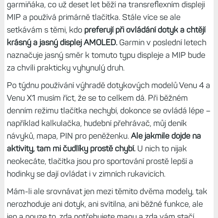
Na kole mám vždy radar, senzor rychlosti, hrudní pás a
někdy i snímač výkonu. Z výše uvedeného jasně vyplývá,
že pokud mají hodinky Venu X1 méně než 25 %, už je třeba
zvážit, zda vydrží delší aktivitu s GPS (více než dvě
hodiny). A to samozřejmě bez mapy, protože s ní a
navigací je spotřeba ca 25 % za hodinu v režimu AOD.
Venu X1 tedy zvládly tři a půl dne, Venu 4 pak vydrží v
tomto zatížení celých pět dnů.
Většina uživatelů však bude tyto hodinky používat spíše
na ruce a v režimu s vypnutým displejem na gesto, což
hodně ušetří. V takovém režimu mají Venu X1 spotřebu
okolo 5 % s GPS (bez více systémů), což je rozhodně
přijatelnější. Naopak když budete mít AOD a hudbu, tak je
to celkem rychlý zabiják baterie, stejně jako mapa.
U Venu
X1 zkrátka hodně záleží na stylu používání, Venu 4 tak
citlivé nejsou.