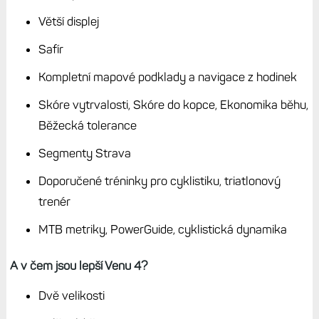
hodinky Garminu ovládají lépe jak Apple Watch, kde jsem
se s tím nesžil ani po měsíci.
Každé mají něco navíc
Pokud jde o funkce a rozdíly, nechci se tu nějak extra
rozepisovat, co umí jedny hodinky oproti druhým, proto jen
stručně, snad jsem na nic nezapomněl.
Nejprve Venu X1:
Tenké provedení
Větší displej
Safír
Kompletní mapové podklady a navigace z hodinek
Skóre vytrvalosti, Skóre do kopce, Ekonomika běhu,
Běžecká tolerance