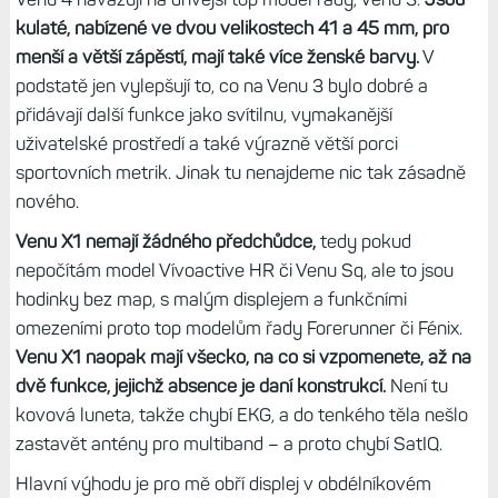
kulaté, nabízené ve dvou velikostech 41 a 45 mm, pro
menší a větší zápěstí, mají také více ženské barvy.
V
podstatě jen vylepšují to, co na Venu 3 bylo dobré a
přidávají další funkce jako svítilnu, vymakanější
uživatelské prostředí a také výrazně větší porci
sportovních metrik. Jinak tu nenajdeme nic tak zásadně
nového.
Venu X1 nemají žádného předchůdce,
tedy pokud
nepočítám model Vívoactive HR či Venu Sq, ale to jsou
hodinky bez map, s malým displejem a funkčními
omezeními proto top modelům řady Forerunner či Fénix.
Venu X1 naopak mají všecko, na co si vzpomenete, až na
dvě funkce, jejichž absence je daní konstrukcí.
Není tu
kovová luneta, takže chybí EKG, a do tenkého těla nešlo
zastavět antény pro multiband – a proto chybí SatIQ.
Hlavní výhodu je pro mě obří displej v obdélníkovém