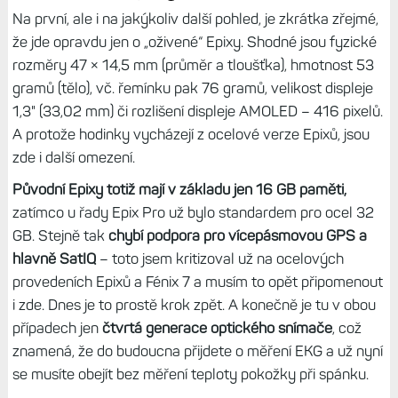
Na první, ale i na jakýkoliv další pohled, je zkrátka zřejmé,
že jde opravdu jen o „oživené“ Epixy. Shodné jsou fyzické
rozměry 47 × 14,5 mm (průměr a tloušťka), hmotnost 53
gramů (tělo), vč. řemínku pak 76 gramů, velikost displeje
1,3" (33,02 mm) či rozlišení displeje AMOLED – 416 pixelů.
A protože hodinky vycházejí z ocelové verze Epixů, jsou
zde i další omezení.
Původní Epixy totiž mají v základu jen 16 GB paměti,
zatímco u řady Epix Pro už bylo standardem pro ocel 32
GB. Stejně tak
chybí podpora pro vícepásmovou GPS a
hlavně SatIQ
– toto jsem kritizoval už na ocelových
provedeních Epixů a Fénix 7 a musím to opět připomenout
i zde. Dnes je to prostě krok zpět. A konečně je tu v obou
případech jen
čtvrtá generace optického snímače
, což
znamená, že do budoucna přijdete o měření EKG a už nyní
se musíte obejít bez měření teploty pokožky při spánku.