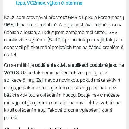
tepu, VO2max, výkon či stamina
Když jsem srovnával přesnost GPS s Epixy a Forerunnery
965, dopadlo to podobně. A to jsem strávil hodně času v
údolích a lesích, a i když jsem záměrně měl čistou GPS,
nikoliv více systémů (SatIQ tyto hodinky nemají), tak jsem
nenarazil při zkoumání projetých tras na žádný problém či
ústřel.
Co se mi líbí, je
oddělení aktivit a aplikací, podobně jako na
Venu 3.
Už se tak nemíchají jednotlivé sporty mezi
aplikace či hry. Zajímavou novinkou, pokud máte aktivní
dotyk, je pak možnost gestem do strany přepínat mezi
běžící aktivitou a ovládáním hudby. Dotyk navíc můžete
mít vypnutý a gestem shora jej na chvíli aktivovat, třeba
kvůli ovládání mapy. Taková drobná vylepšení, která
potěší.