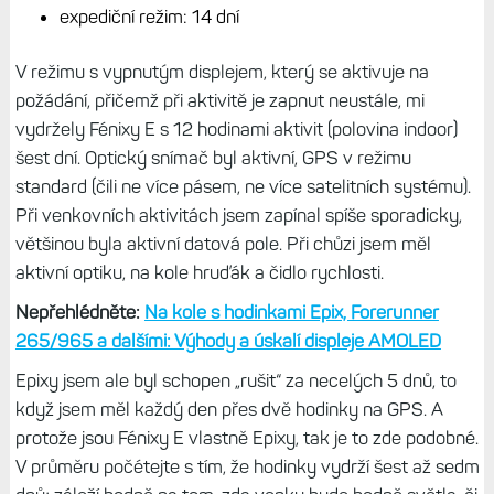
expediční režim: 14 dní
V režimu s vypnutým displejem, který se aktivuje na
požádání, přičemž při aktivitě je zapnut neustále, mi
vydržely Fénixy E s 12 hodinami aktivit (polovina indoor)
šest dní. Optický snímač byl aktivní, GPS v režimu
standard (čili ne více pásem, ne více satelitních systému).
Při venkovních aktivitách jsem zapínal spíše sporadicky,
většinou byla aktivní datová pole. Při chůzi jsem měl
aktivní optiku, na kole hruďák a čidlo rychlosti.
Nepřehlédněte:
Na kole s hodinkami Epix, Forerunner
265/965 a dalšími: Výhody a úskalí displeje AMOLED
Epixy jsem ale byl schopen „rušit“ za necelých 5 dnů, to
když jsem měl každý den přes dvě hodinky na GPS. A
protože jsou Fénixy E vlastně Epixy, tak je to zde podobné.
V průměru počétejte s tím, že hodinky vydrží šest až sedm