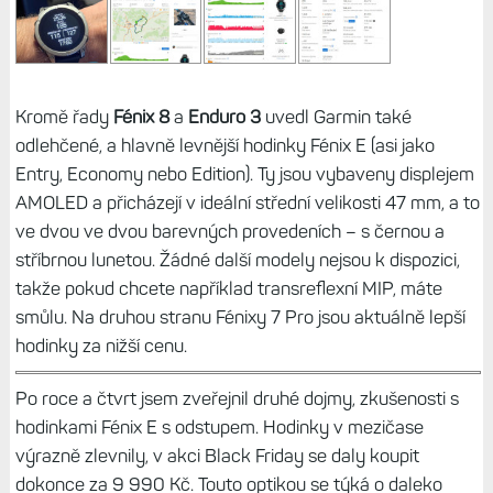
Kromě řady
Fénix 8
a
Enduro 3
uvedl Garmin také
odlehčené, a hlavně levnější hodinky Fénix E (asi jako
Entry, Economy nebo Edition). Ty jsou vybaveny displejem
AMOLED a přicházejí v ideální střední velikosti 47 mm, a to
ve dvou ve dvou barevných provedeních – s černou a
stříbrnou lunetou. Žádné další modely nejsou k dispozici,
takže pokud chcete například transreflexní MIP, máte
smůlu. Na druhou stranu Fénixy 7 Pro jsou aktuálně lepší
hodinky za nižší cenu.
Po roce a čtvrt jsem zveřejnil druhé dojmy, zkušenosti s
hodinkami Fénix E s odstupem. Hodinky v mezičase
výrazně zlevnily, v akci Black Friday se daly koupit
dokonce za 9 990 Kč. Touto optikou se týká o daleko