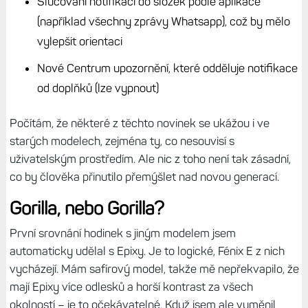
Slučování notifikací do složek podle aplikace
(například všechny zprávy Whatsapp), což by mělo
vylepšit orientaci
Nové Centrum upozornění, které odděluje notifikace
od doplňků (lze vypnout)
Počítám, že některé z těchto novinek se ukážou i ve
starých modelech, zejména ty, co nesouvisí s
uživatelským prostředím. Ale nic z toho není tak zásadní,
co by člověka přinutilo přemýšlet nad novou generací.
Gorilla, nebo Gorilla?
První srovnání hodinek s jiným modelem jsem
automaticky udělal s Epixy. Je to logické, Fénix E z nich
vycházejí. Mám safírový model, takže mě nepřekvapilo, že
mají Epixy více odlesků a horší kontrast za všech
okolností – je to očekávatelné. Když jsem ale vyměnil