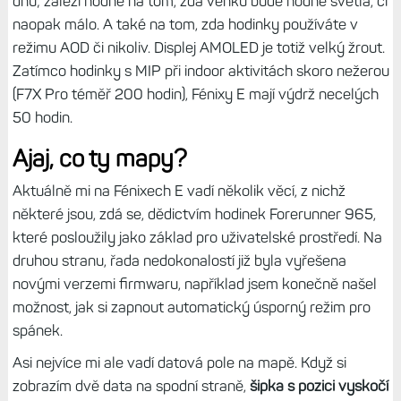
dnů; záleží hodně na tom, zda venku bude hodně světla, či
naopak málo. A také na tom, zda hodinky používáte v
režimu AOD či nikoliv. Displej AMOLED je totiž velký žrout.
Zatímco hodinky s MIP při indoor aktivitách skoro nežerou
(F7X Pro téměř 200 hodin), Fénixy E mají výdrž necelých
50 hodin.
Ajaj, co ty mapy?
Aktuálně mi na Fénixech E vadí několik věcí, z nichž
některé jsou, zdá se, dědictvím hodinek Forerunner 965,
které posloužily jako základ pro uživatelské prostředí. Na
druhou stranu, řada nedokonalostí již byla vyřešena
novými verzemi firmwaru, například jsem konečně našel
možnost, jak si zapnout automatický úsporný režim pro
spánek.
Asi nejvíce mi ale vadí datová pole na mapě. Když si
zobrazím dvě data na spodní straně,
šipka s pozici vyskočí