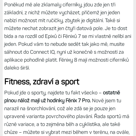
Poněkud mě ale zklamaly ciferníky, jdou zde jen tři
základní, z nichž můžete vycházet, přičemž jen jeden
nabízí možnost mít ručičky, zbytek je digitální. Také si
můžete nechat zobrazit jen čtyři datová pole. Je to dost
bída a na rozdíl od Epixů či Fénixů 7 se mi vlastně nelíbí ani
jeden. Pokud vám to nebude sedět tak jako mě, musíte
sáhnout do Connect IQ, nyní už konečně s možností za
aplikace pohodlně platit. Fénixy 8 mají možnosti ciferníků
daleko širší.
Fitness, zdraví a sport
Pokud jde o sporty, najdete tu fakt všecko –
ostatně
plnou nálož mají už hodinky Fénix 7 Pro.
Nově jsem tu
narazil na šnorchlování, což ale zdá se je pouze jen
upravené varianta povrchového plavání. Řada sportů má
různé variace, a to zejména běh a cyklistika, ale také
chůze – můžete si vybrat mezi během v terénu, na ovále,