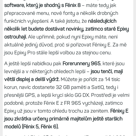
software, který je shodný s Fénix 8
– máte tedy jak
přepracované menu, nové fonty a několik drobných
funkčních vylepšení. A také jistotu, že
následujících
několik let budete dostávat novinky, zatímco staré Epixy
ostrouhají.
Ale upřímně, pokud nyní Epixy máte, není
aktuálně jediný důvod, proč si pořizovat Fénixy E. Za mě
jsou Epixy Pro stále lepší volbou za stejnou cenu.
A ještě lepší nabídkou pak
Forerunnery 965
, které jsou
levnější a v některých ohledech lepší –
jsou tenčí, mají
větší displej a delší výdrž.
Můžete je pořídit za 14 tisíc
korun, navíc dostanete 32 GB paměti a SatIQ, tedy i
přesnější GPS, a lepší krycí sklo GG DX. Prostředí je velmi
podobné, protože Fénix E z FR 965 vycházejí, zatímco
Epixy už jsou v tomto ohledu trochu za zenitem.
Fénixy E
jsou zkrátka určeny primárně majitelům ještě starších
modelů (Fénix 5, Fénix 6).