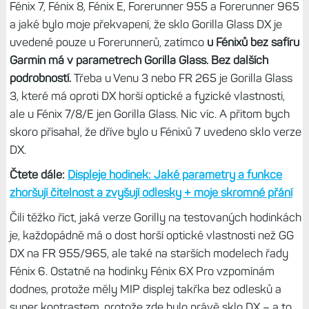
Fénix 7, Fénix 8, Fénix E, Forerunner 955 a Forerunner 965
a jaké bylo moje překvapení, že sklo Gorilla Glass DX je
uvedené pouze u Forerunnerů, zatímco
u Fénixů bez safíru
Garmin má v parametrech Gorilla Glass. Bez dalších
podrobností.
Třeba u Venu 3 nebo FR 265 je Gorilla Glass
3, které má oproti DX horší optické a fyzické vlastnosti,
ale u Fénix 7/8/E jen Gorilla Glass. Nic víc. A přitom bych
skoro přísahal, že dříve bylo u Fénixů 7 uvedeno sklo verze
DX.
Čtete dále:
Displeje hodinek: Jaké parametry a funkce
zhoršují čitelnost a zvyšují odlesky + moje skromné přání
Čili těžko říct, jaká verze Gorilly na testovaných hodinkách
je, každopádně má o dost horší optické vlastnosti než GG
DX na FR 955/965, ale také na starších modelech řady
Fénix 6. Ostatně na hodinky Fénix 6X Pro vzpomínám
dodnes, protože měly MIP displej takřka bez odlesků a
super kontrastem, protože zde bylo právě sklo DX – a to