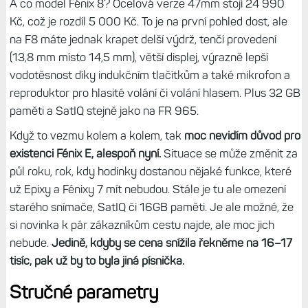
A co model Fénix 8? Ocelová verze 47mm stojí 24 990
Kč, což je rozdíl 5 000 Kč. To je na první pohled dost, ale
na F8 máte jednak krapet delší výdrž, tenčí provedení
(13,8 mm místo 14,5 mm), větší displej, výrazně lepší
vodotěsnost díky indukčním tlačítkům a také mikrofon a
reproduktor pro hlasité volání či volání hlasem. Plus 32 GB
paměti a SatIQ stejně jako na FR 965.
Když to vezmu kolem a kolem, tak
moc nevidím důvod pro
existenci Fénix E, alespoň nyní.
Situace se může změnit za
půl roku, rok, kdy hodinky dostanou nějaké funkce, které
už Epixy a Fénixy 7 mít nebudou. Stále je tu ale omezení
starého snímače, SatIQ či 16GB paměti. Je ale možné, že
si novinka k pár zákazníkům cestu najde, ale moc jich
nebude.
Jedině, kdyby se cena snížila řekněme na 16–17
tisíc, pak už by to byla jiná písnička.
Stručné parametry