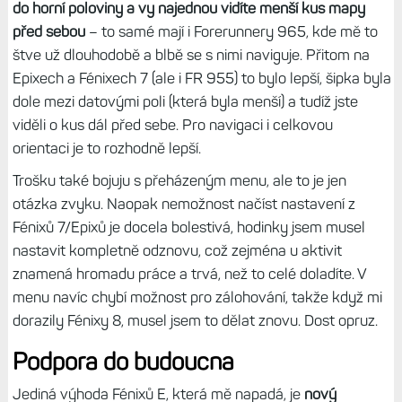
do horní poloviny a vy najednou vidíte menší kus mapy
před sebou
– to samé mají i Forerunnery 965, kde mě to
štve už dlouhodobě a blbě se s nimi naviguje. Přitom na
Epixech a Fénixech 7 (ale i FR 955) to bylo lepší, šipka byla
dole mezi datovými poli (která byla menší) a tudíž jste
viděli o kus dál před sebe. Pro navigaci i celkovou
orientaci je to rozhodně lepší.
Trošku také bojuju s přeházeným menu, ale to je jen
otázka zvyku. Naopak nemožnost načíst nastavení z
Fénixů 7/Epixů je docela bolestivá, hodinky jsem musel
nastavit kompletně odznovu, což zejména u aktivit
znamená hromadu práce a trvá, než to celé doladíte. V
menu navíc chybí možnost pro zálohování, takže když mi
dorazily Fénixy 8, musel jsem to dělat znovu. Dost opruz.
Podpora do budoucna
Jediná výhoda Fénixů E, která mě napadá, je
nový