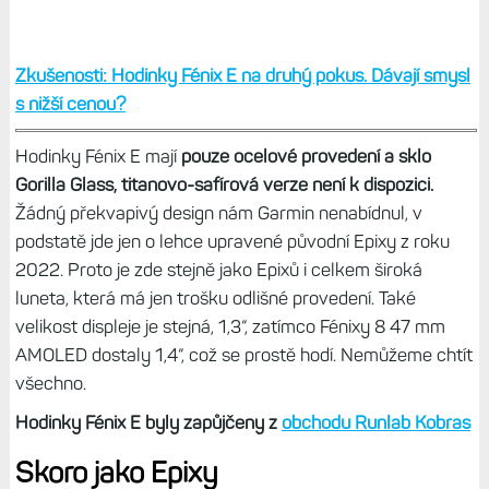
Zkušenosti: Hodinky Fénix E na druhý pokus. Dávají smysl
s nižší cenou?
Hodinky Fénix E mají
pouze ocelové provedení a sklo
Gorilla Glass, titanovo-safírová verze není k dispozici.
Žádný překvapivý design nám Garmin nenabídnul, v
podstatě jde jen o lehce upravené původní Epixy z roku
2022. Proto je zde stejně jako Epixů i celkem široká
luneta, která má jen trošku odlišné provedení. Také
velikost displeje je stejná, 1,3“, zatímco Fénixy 8 47 mm
AMOLED dostaly 1,4“, což se prostě hodí. Nemůžeme chtít
všechno.
Hodinky Fénix E byly zapůjčeny z
obchodu Runlab Kobras
Skoro jako Epixy