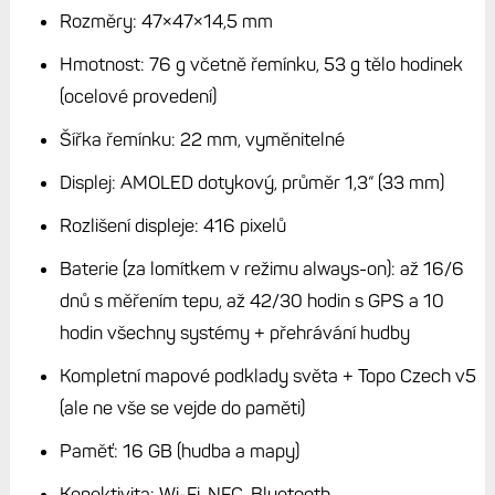
Rozměry: 47×47×14,5 mm
Hmotnost: 76 g včetně řemínku, 53 g tělo hodinek
(ocelové provedení)
Šířka řemínku: 22 mm, vyměnitelné
Displej: AMOLED dotykový, průměr 1,3“ (33 mm)
Rozlišení displeje: 416 pixelů
Baterie (za lomítkem v režimu always-on): až 16/6
dnů s měřením tepu, až 42/30 hodin s GPS a 10
hodin všechny systémy + přehrávání hudby
Kompletní mapové podklady světa + Topo Czech v5
(ale ne vše se vejde do paměti)
Paměť: 16 GB (hudba a mapy)
Konektivita: Wi-Fi, NFC, Bluetooth