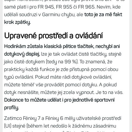
samé platí i pro FR 945, FR 955 či FR 965. Nevím, kde
udělali soudruzi v Garminu chybu, ale
toto je za mě fakt
krok zpátky.
Upravené prostředí a ovládání
Hodinkám zůstala klasická pětice tlačítek, nechybí ani
dotykový displej,
lze je tak ovládat čistě tlačítky, stejně
jako čistě dotykem (tedy na 99 %). To znamená, že
prakticky každá funkce je zde přístupná pomocí obou
typů ovládání. Pokud máte rádi dotykové ovládání,
můžete téměř vše provádět pomocí dotyku. A pokud
dotyk nesnášíte, můžete jej zcela vypnout. Je to na vás.
Dokonce to můžete udělat i pro jednotlivé sportovní
profily.
Zatímco Fénixy 7 a Fénixy 6 měly uživatelské prostředí
(UI) stejné (během let nedošlo k žádnému zásadnímu