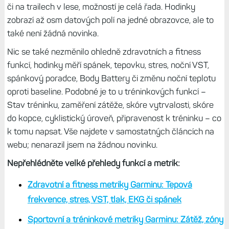
či na trailech v lese, možností je celá řada. Hodinky
zobrazí až osm datových polí na jedné obrazovce, ale to
také není žádná novinka.
Nic se také nezměnilo ohledně zdravotních a fitness
funkcí, hodinky měří spánek, tepovku, stres, noční VST,
spánkový poradce, Body Battery či změnu noční teplotu
oproti baseline. Podobné je to u tréninkových funkcí –
Stav tréninku, zaměření zátěže, skóre vytrvalosti, skóre
do kopce, cyklistický úroveň, připravenost k tréninku – co
k tomu napsat. Vše najdete v samostatných článcích na
webu; nenarazil jsem na žádnou novinku.
Nepřehlédněte velké přehledy funkcí a metrik:
Zdravotní a fitness metriky Garminu: Tepová
frekvence, stres, VST, tlak, EKG či spánek
Sportovní a tréninkové metriky Garminu: Zátěž, zóny