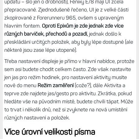
updatu – šlo jen o drobnosti), Fénixy E/8 mají UI zcela
přepracované. Zjednodušeně řečeno, UI je z velké části
zkopírované z Forerunneru 965, ovšem s upraveným
hlavním fontem.
Oproti Epixům je zde jednak zde více
různých barviček, přechodů a pozadí,
jednak došlo k
přeskládání určitých položek, aby byly lépe dostupné (ale
některé jsou zase lépe utopené).
Třeba nastavení displeje je přímo v hlavní nabídce, protože
sem asi budete chodit celkem často. Zde však nastavíte
jen jas pro režim hodinek, pro nastavení aktivity musíte
nově do menu
Režim zaměření
(cože?), dále Aktivita a
teprve zde najdete jas/gesto pro aktivitu. Zkrátka, pokud
hledáte vše na původním místě, budete chvíli tápat. Může
to trvat i několik dnů, než si zvyknete na nová umístění
různých nastavení a položek.
Více úrovní velikosti písma