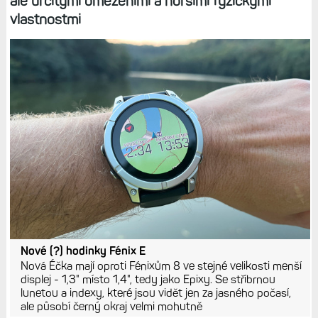
ale určitými omezeními a horšími fyzickými
vlastnostmi
Nové (?) hodinky Fénix E
Nová Éčka mají oproti Fénixům 8 ve stejné velikosti menší
displej - 1,3" místo 1,4", tedy jako Epixy. Se stříbrnou
lunetou a indexy, které jsou vidět jen za jasného počasí,
ale působí černý okraj velmi mohutně