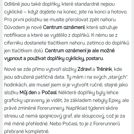
Odlišné jsou také doplňky, které standardně nejsou
cyklické – když dojdete na konec, jste na konci a hotovo.
Pro první položku se musíte přerolovat zpět nahoru.
Důvodem je nové
Centrum oznámení
, které sdružuje
notifikace a které se vydělilo z doplňků. K němu se z
ciferníku dostanete tlačítkem nahoru, zatímco do doplňků
jen tlačítkem dolů.
Centrum oznámení je ale možné
vypnout a používat doplňky cyklicky, postaru.
Nově se zde přímo vytvoří složky
Zdraví
a
Trénink
, kde
jsou sdružená patřičná data. Ty mám i na svých „starých“
hodinkách, ale musel jsem si je vytvořit ručně, stejně jako
složku
Můj den
a
Počasí.
Některé doplňky byly lehce
graficky upraveny, je vidět, že základem nebyly Epixy, ale
právě zmíněné Forerunnery. Například týdenní skóre
stresu už nemá spojnicový graf, ale sloupcový, což je za
mě méně přehledné. Nebo Počasí, to je z Forerunnerů
přebrané kompletně.