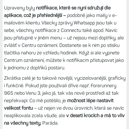
Upraveny byly
notifikace, které se nyní sdružují dle
aplikace, což je přehlednější –
podobně jako maily v e-
mailovém klientu. Všecky zprávy Whatsapp jsou tak u
sebe, všechny notifikace z Connectu také apod. Navíc
jsou přístupné v jiném menu – už nejsou mezi doplňky, ale
zvlášť v Centru oznámení. Dostanete se k nim po stisku
tlačítka nahoru ze vzhledu hodinek. Když si ale vypnete
Centrum oznámení, můžete k notifikacm přistupovat jako
k jednomu z doplňků postaru.
Zkrátka celé je to takové novější, vycizelovanější, graficky
i funkčně. Pokud jste používali dříve např. Forerunnery
965 nebo Venu 3, jako já, tak vás nové prostředí až tak
nepřekvapí. Co mě potěšilo, je
možnost lépe nastavit
velikost fontu
– už nejen ve dvou úrovních, která se navíc
neaplikovala zcela všude, ale
v deseti krocích a má to vliv
na všechny texty.
Paráda.