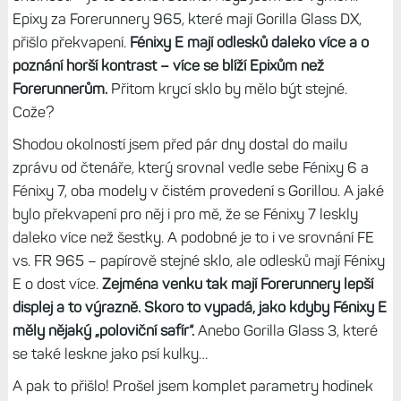
Epixy za Forerunnery 965, které mají Gorilla Glass DX,
přišlo překvapení.
Fénixy E mají odlesků daleko více a o
poznání horší kontrast – více se blíží Epixům než
Forerunnerům.
Přitom krycí sklo by mělo být stejné.
Cože?
Shodou okolností jsem před pár dny dostal do mailu
zprávu od čtenáře, který srovnal vedle sebe Fénixy 6 a
Fénixy 7, oba modely v čistém provedení s Gorillou. A jaké
bylo překvapení pro něj i pro mě, že se Fénixy 7 leskly
daleko více než šestky. A podobné je to i ve srovnání FE
vs. FR 965 – papírově stejné sklo, ale odlesků mají Fénixy
E o dost více.
Zejména venku tak mají Forerunnery lepší
displej a to výrazně.
Skoro to vypadá, jako kdyby Fénixy E
měly nějaký „poloviční safír“.
Anebo Gorilla Glass 3, které
se také leskne jako psí kulky…
A pak to přišlo! Prošel jsem komplet parametry hodinek