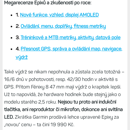
Megarecenze Epixů a zkušenosti po roce:
1.
Nové funkce, vzhled, displej AMOLED
2.
Ovládání, menu, doplňky, fitness metriky
3.
Tréninkové a MTB metriky, aktivity, datová pole
4.
Přesnost GPS, správa a ovládání map, navigace,
výdrž
Také výdrž se nikam nepohnula a zůstala zcela totožná –
16/6 dnů v pohotovosti, resp. 42/30 hodin v aktivitě s
GPS. Přitom Fénixy 8 47 mm mají výdrž o krapítek lepší.
Už to napovídá, že hardware hodinek bude stejný jako o
modelu starého 2,5 roku.
Nejsou tu proto ani indukční
tlačítka, ani reproduktor či mikrofon, dokonce ani svítilna
LED.
Zkrátka Garmin prodává lehce upravené Epixy za
„novou“ cenu – ta činí 19 990 Kč.