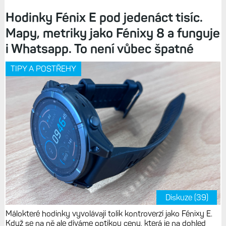
Hodinky Fénix E pod jedenáct tisíc.
Mapy, metriky jako Fénixy 8 a funguje
i Whatsapp. To není vůbec špatné
TIPY A POSTŘEHY
Diskuze (39)
Málokteré hodinky vyvolávají tolik kontroverzí jako Fénixy E.
Když se na ně ale díváme optikou ceny, která je na dohled