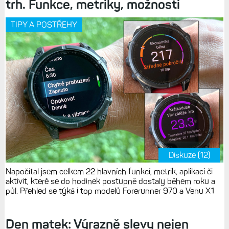
trh. Funkce, metriky, možnosti
TIPY A POSTŘEHY
Diskuze (12)
Napočítal jsem celkem 22 hlavních funkcí, metrik, aplikací či
aktivit, které se do hodinek postupně dostaly během roku a
půl. Přehled se týká i top modelů Forerunner 970 a Venu X1
Den matek: Výrazně slevy nejen