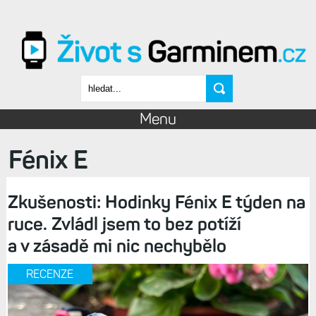
Přejít k hlavnímu obsahu
Vyhledávání
Menu
Fénix E
Zkušenosti: Hodinky Fénix E týden na
ruce. Zvládl jsem to bez potíží
a v zásadě mi nic nechybělo
RECENZE