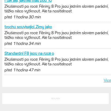
konečně mohou propojit s Garminem.
Zatím ale jen s Edge
Model Fénix 9 ve třech variantách.
Základ, Pro a inReach. Přijde i menší
verze 43 mm a také solární MIP