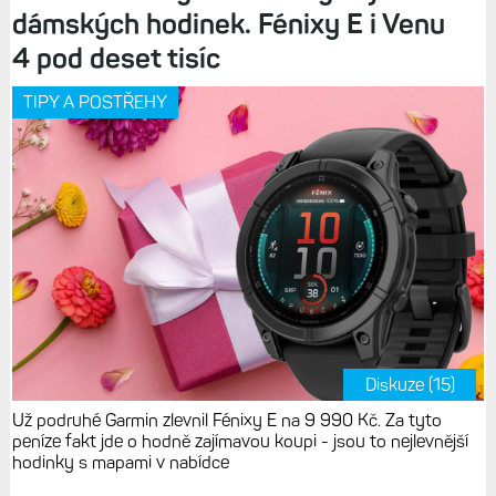
dámských hodinek. Fénixy E i Venu
4 pod deset tisíc
TIPY A POSTŘEHY
Diskuze (15)
Už podruhé Garmin zlevnil Fénixy E na 9 990 Kč. Za tyto
peníze fakt jde o hodně zajímavou koupi - jsou to nejlevnější
hodinky s mapami v nabídce