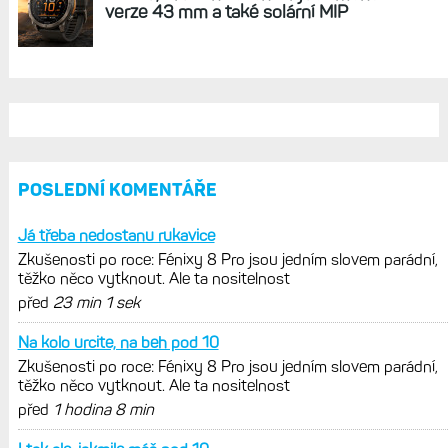
REKLAMA
AKTUÁLNĚ NA BLOGU
Zkušenosti po roce: Fénixy 8 Pro jsou
jedním slovem parádní, těžko něco
vytknout. Ale ta nositelnost
Zaměření zátěže: Hodnotí, zda je váš
trénink produktivní a jestli se nachází
v optimálních oblastech
Garmin poprvé překonal hranici
300 dolarů. Cena akcií za devět
měsíců výrazně vzrostla
Elektrokola s motorem Bosch se