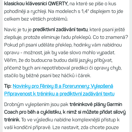
klasickou klávesnici QWERTY,
na které se píše o kus
pohodlněji a rychleji. Na modelech s 1,4" displejem to jde
celkem bez větších problémů.
Navíc je tu je
prediktivní zadávání textu
, které psaní ještě
zlepšuje, protože eliminuje řadu překlepů. Co to znamená?
Pokud při psaní uděláte překlep, hodinky vám nabídnou
opravu - možnost, jak by vaše slovo mohlo vypadat.
Věřím, že do budoucna budou další jazyky přibývat,
přičemž bych ani nepotřeboval predikci či opravy chyb,
stačilo by běžné psaní bez háčků i čárek.
Tip:
Novinky pro Fénixy 8 a Forerunnery: Vylepšená
Připravenost k tréninku a prediktivní zadávání textu
Drobným vylepšením jsou pak
tréninkové plány Garmin
Coach pro běh a cyklistiku, k nimž si můžete přidat silový
trénink.
To ve výsledku nabídne komplexnější přístup k
vaší kondiční přípravě. Lze nastavit, zda chcete pouze