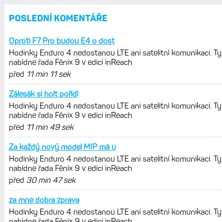
Hodinky Enduro 4 nedostanou LTE ani
satelitní komunikaci. Ty nabídne řada
Fénix 9 v edici inReach
Live Activity konečně i pro outdoorové
sporty. Mobil už umí zrcadlit data
cyklistiky, běhu i chůze
Zkušenosti po roce: Fénixy 8 Pro jsou
jedním slovem parádní, těžko něco
vytknout. Ale ta nositelnost
Zaměření zátěže: Hodnotí, zda je váš
trénink produktivní a jestli se nachází
v optimálních oblastech
Garmin poprvé překonal hranici
300 dolarů. Cena akcií za devět
měsíců výrazně vzrostla