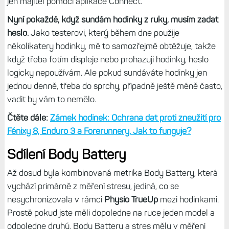
jen majitel pomocí aplikace Connect.
Nyní pokaždé, když sundám hodinky z ruky, musím zadat
heslo.
Jako testerovi, který během dne použije
několikatery hodinky, mě to samozřejmě obtěžuje, takže
když třeba fotím displeje nebo prohazuji hodinky, heslo
logicky nepoužívám. Ale pokud sundáváte hodinky jen
jednou denně, třeba do sprchy, případně ještě méně často,
vadit by vám to nemělo.
Čtěte dále:
Zámek hodinek: Ochrana dat proti zneužití pro
Fénixy 8, Enduro 3 a Forerunnery. Jak to funguje?
Sdílení Body Battery
Až dosud byla kombinovaná metrika Body Battery, která
vychází primárně z měření stresu, jediná, co se
nesychronizovala v rámci
Physio TrueUp
mezi hodinkami.
Prostě pokud jste měli dopoledne na ruce jeden model a
odpoledne druhý, Body Battery a stres měly v měření