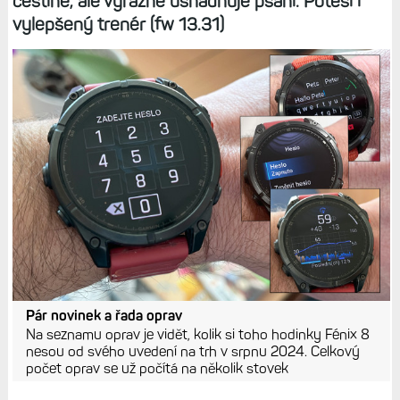
češtině, ale výrazně usnadňuje psaní. Potěší i
vylepšený trenér (fw 13.31)
Pár novinek a řada oprav
Na seznamu oprav je vidět, kolik si toho hodinky Fénix 8
nesou od svého uvedení na trh v srpnu 2024. Celkový
počet oprav se už počítá na několik stovek