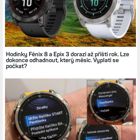
Jak používat režim UltraTrac na hodinkách
Garmin a k čemu se hodí? Praktický test: Fénix
8 vs. FR 255