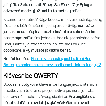
„díry“.
To už ale neplatí, Fénixy 8 a Fénixy 7 (+ Epixy a
odvozené modely) už umí i tyto metriky sdílet.
K čemu to je dobré? Když budete mít dvoje hodinky, jedny
třeba pro běžné nošení a jedny pro aktivity,
nemusíte
jednak muset přepínat mezi primárním a sekundárním
nositelným zařízením,
jednak si hodinky odpoledne načtou
Body Battery a stres z těch, co jste měli na ruce
dopoledne, a vy můžete jít klidně běhat.
Nepřehlédněte:
Garmin v tichosti spustil sdílení Body
Battery a hodnot stresu mezi hodinkami. Jak to funguje?
Klávesnice QWERTY
Současná dotyková klávesnice funguje jako u starších
tlačítkových telefonů, pro jednotlivá písmena je třeba
opakovaně mačkat klávesy číselníku.
Pro angličtinu a
několik dalších hlavních jazyků však Garmin uvedl