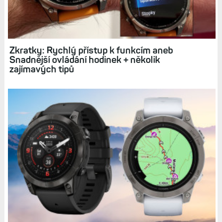
Hodinky Fénix 8 a Epix 3 dorazí až příští rok. Lze
dokonce odhadnout, který měsíc. Vyplatí se
počkat?
Zkratky: Rychlý přístup k funkcím aneb
Snadnější ovládání hodinek + několik
zajímavých tipů