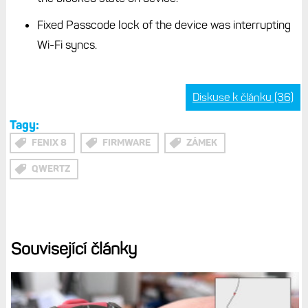
Fixed Passcode lock of the device was interrupting
Wi-Fi syncs.
Diskuse k článku (36)
Tagy:
FENIX 8
FIRMWARE
ZÁMEK
QWERTZ