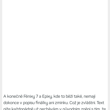
A konečně Fénixy 7 a Epixy, kde to běží také, nemají
dokonce v popisu finálky ani zmínku. Což je zvláštní. Text
níže každopádně už nechávám v původním znění s tím, že