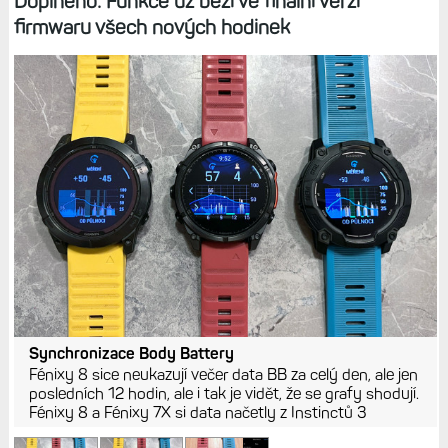
Doplněno: Funkce už běží ve finální verzi
firmwaru všech nových hodinek
Synchronizace Body Battery
Fénixy 8 sice neukazují večer data BB za celý den, ale jen
posledních 12 hodin, ale i tak je vidět, že se grafy shodují.
Fénixy 8 a Fénixy 7X si data načetly z Instinctů 3