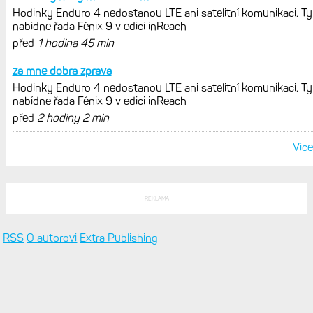
měsíců výrazně vzrostla