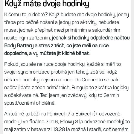
Když máte dvoje hodinky
K čemu to je dobré? Když budete mít dvoje hodinky, jedny
třeba pro běžné nošení a jedny pro aktivity, nebudete
muset jednak přepínat mezi primárním a sekundárním
nositelným zařízením,
jednak si hodinky odpoledne načtou
Body Battery a stres z těch, co jste měli na ruce
dopoledne, a vy můžete jít klidně běhat.
Pokud jsou ale na ruce oboje hodinky, každé si měří to
svoje; synchronizace probíhá jen tehdy, zdá se, když
některé hodinky nejsou na ruce. Do Connectu se pak
načítají data z těch primárních. Funguje to zkrátka logicky
a očekávatelně. Teď jsem jen zvědavý, kdy to Garmin
spustí/oznámí oficiálně.
Aktuálně to běží na Fénixech 7 a Epixech (+ odvozené
modely) ve finálce 20.16, Fénixy 8 (a odvozené modely) to
mají zatím v betaverzi 13.28 (a možná i starší, což nemám