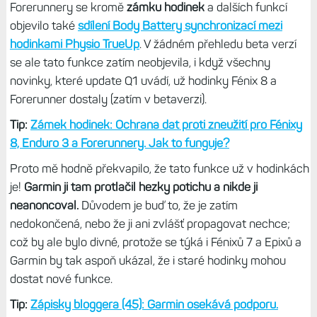
Forerunnery se kromě
zámku hodinek
a dalších funkcí
objevilo také
sdílení Body Battery synchronizací mezi
hodinkami Physio TrueUp
. V žádném přehledu beta verzí
se ale tato funkce zatím neobjevila, i když všechny
novinky, které update Q1 uvádí, už hodinky Fénix 8 a
Forerunner dostaly (zatím v betaverzi).
Tip:
Zámek hodinek: Ochrana dat proti zneužití pro Fénixy
8, Enduro 3 a Forerunnery. Jak to funguje?
Proto mě hodně překvapilo, že tato funkce už v hodinkách
je!
Garmin ji tam protlačil hezky potichu a nikde ji
neanoncoval.
Důvodem je buď to, že je zatím
nedokončená, nebo že ji ani zvlášť propagovat nechce;
což by ale bylo divné, protože se týká i Fénixů 7 a Epixů a
Garmin by tak aspoň ukázal, že i staré hodinky mohou
dostat nové funkce.
Tip:
Zápisky bloggera (45): Garmin osekává podporu.