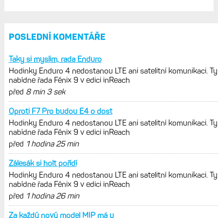
Hodinky Enduro 4 nedostanou LTE ani
satelitní komunikaci. Ty nabídne řada
Fénix 9 v edici inReach
Live Activity konečně i pro outdoorové
sporty. Mobil už umí zrcadlit data
cyklistiky, běhu i chůze
Zkušenosti po roce: Fénixy 8 Pro jsou
jedním slovem parádní, těžko něco
vytknout. Ale ta nositelnost
Zaměření zátěže: Hodnotí, zda je váš
trénink produktivní a jestli se nachází
v optimálních oblastech
Garmin poprvé překonal hranici
300 dolarů. Cena akcií za devět