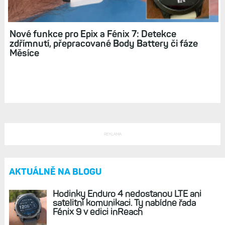
poradce a nové Body Battery. Pokročilé
sledování spánku
Nové funkce pro Epix a Fénix 7: Detekce
zdřímnutí, přepracované Body Battery či fáze
Měsíce