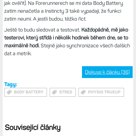
jak ověřit). Na Forerunnerech se mi data Body Battery
zatím nenačetla a Instincty 3 také vypadají, že funkci
zatím neumí. A jestli budou, těžko říct.
Ještě to budu sledovat a testovat.
Každopádně, mě jako
testerovi, který střídá i několik hodinek během dne, se to
maximálně hodí.
Stejně jako synchronizace všech dalších
dat a metrik.
Diskuse k článku (36)
Tagy:
BODY BATTERY
STRES
PHYSIO TRUEUP