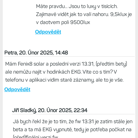
Máte pravdu... Jsou to luxy v tisících.
Zajímavé vidět jak to valí nahoru. 9,5klux je
v daotvem poli 9500lux
Odpovědět
Petra, 20. Únor 2025, 14:48
Mám Fenix8 solar a poslední verzi 13.31, (předtím bety)
ale nemůžu najít v hodinkách EKG. Víte co s tím? V
telefonu v aplikaci vidím staré záznamy, ale to je vše.
Odpovědět
Jiří Sladký, 20. Únor 2025, 22:34
Já bych řekl že je to tím, že fw 13.31 je zatím stále jen
beta a ta má EKG vypnuté, tedy je potřeba počkat na
(před)finální verzi fw.