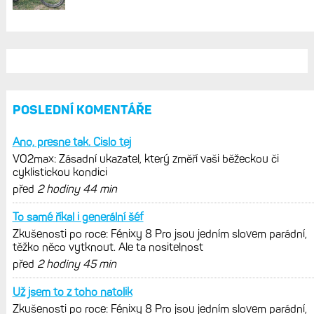
Zaměření zátěže: Hodnotí, zda je váš
trénink produktivní a jestli se nachází
v optimálních oblastech
Garmin poprvé překonal hranici
300 dolarů. Cena akcií za devět
měsíců výrazně vzrostla
Elektrokola s motorem Bosch se
konečně mohou propojit s Garminem.
Zatím ale jen s Edge