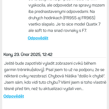
vyskocila, ale odpovedat na spravy mozem
iba prednastavenymi odpovedami. Na
druhych hodinkach (FR955 aj FR965)
vsetko slapalo. Je to sice model Quatix 7
ale soft to ma snad rovnaky s F7.
Odpovědět
Kony, 23. Únor 2025, 12:42
Ještě bude zapotřebí vyladit zobrazení cviků během
garmin tréninku(silový). Psal jsem to už na podporu, že se
některé cviky nezobrazí. Chybová hláška "došlo k chybě".
Jsem sám, kdo vidí tuto chybu? Všiml jsem si toho vlastně
těsně před tím, než tu aktualizaci vydali ven...
Odpovědět