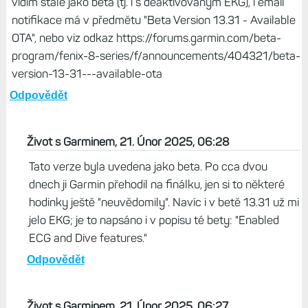
vidím stále jako beta (tj. i s deaktivovaným EKG), i email
notifikace má v předmětu "Beta Version 13.31 - Available
OTA", nebo viz odkaz https://forums.garmin.com/beta-
program/fenix-8-series/f/announcements/404321/beta-
version-13-31---available-ota
Odpovědět
Život s Garminem, 21. Únor 2025, 06:28
Tato verze byla uvedena jako beta. Po cca dvou
dnech ji Garmin přehodil na finálku, jen si to některé
hodinky ještě "neuvědomily". Navíc i v betě 13.31 už mi
jelo EKG; je to napsáno i v popisu té bety: "Enabled
ECG and Dive features."
Odpovědět
Život s Garminem, 21. Únor 2025, 06:27