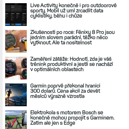
REKLAMA
AKTUÁLNĚ NA BLOGU
Live Activity konečně i pro outdoorové
sporty. Mobil už umí zrcadlit data
cyklistiky, běhu i chůze
Zkušenosti po roce: Fénixy 8 Pro jsou
jedním slovem parádní, těžko něco
vytknout. Ale ta nositelnost