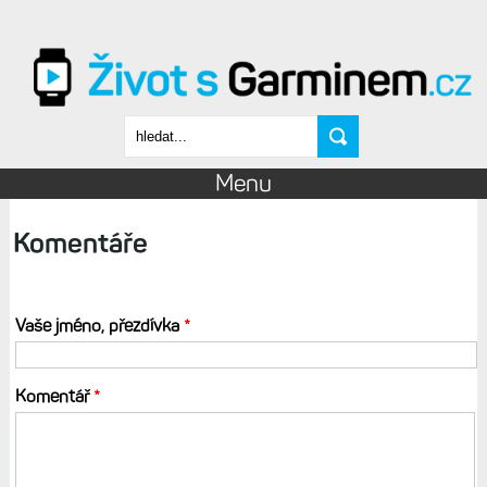
Přejít k hlavnímu obsahu
Vyhledávání
Menu
Komentáře
Vaše jméno, přezdívka
*
Komentář
*