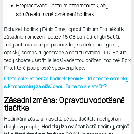
Přepracované Centrum oznámení tak, aby
sdružovalo různá oznámení hodinek
Bohužel, hodinky Fénix E mají oproti Epixům Pro několik
zásadních omezení: pouze 16 GB paměti, chybí SatIQ,
tedy automatické přepínání zdroje satelitního signálu,
optický snímač 4. generace a není tu svítilna LED. Pokud
tedy chcete ušetřit, je lepší variantou pořízení hodinek Epix
Pro, které jsou prostě vybaveny lépe.
Čtěte dále: Recenze hodinek Fénix E: Odlehčené osmičky
s kompromisy za nižší cenu. Bude to ale stačit?
Zásadní změna: Opravdu vodotěsná
tlačítka
Hodinkám zůstala klasická pětice tlačítek, nechybí ani
dotykový displej.
Hodinky lze ovládat čistě tlačítky, stejně