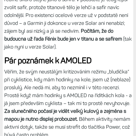
zvolit safír, protože titanové tělo je lehčí a safír navíc
odolnější. Pro existenci ocelové verze už v podstatě není
důvod – a Garmin ji dokonce u verze Solar ani nenabízí;
zájem byl asi nízký a já se nedivím.
Počítám, že do
budoucna už řada Fénix bude jen v titanu a se safírem
(tak
jako nyní u verze Solar).
Pár poznámek k AMOLED
Věřím, že svým neustálým kritizováním režimu „bludička“
při cyklistice, kdy mám hodinky na kole, jsem už (neblaze)
proslulý. Ale nedá mi, aby to nezmínil i v této recenzi.
Prostě když mám hodinky s AMOLED na řídítkách kola - a
já jsem především cyklista – tak mi to prostě nevyhovuje.
Za slunečného počasí je vidět velký kulový a zejména s
mapou je nutno displej probouzet.
Během aktivity nemám
aktivní dotyk, takže se musí strefit do tlačítka Power, což
bývá často problém.