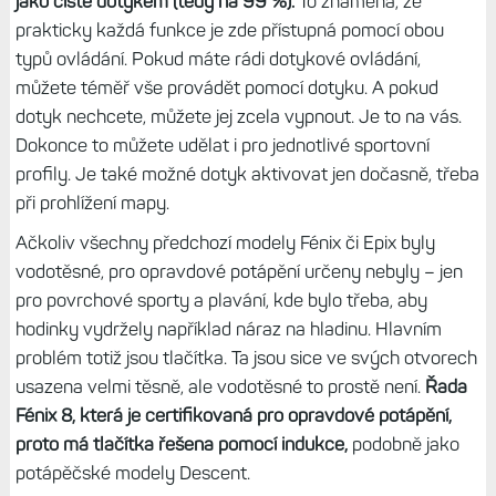
jako čistě dotykem (tedy na 99 %).
To znamená, že
prakticky každá funkce je zde přístupná pomocí obou
typů ovládání. Pokud máte rádi dotykové ovládání,
můžete téměř vše provádět pomocí dotyku. A pokud
dotyk nechcete, můžete jej zcela vypnout. Je to na vás.
Dokonce to můžete udělat i pro jednotlivé sportovní
profily. Je také možné dotyk aktivovat jen dočasně, třeba
při prohlížení mapy.
Ačkoliv všechny předchozí modely Fénix či Epix byly
vodotěsné, pro opravdové potápění určeny nebyly – jen
pro povrchové sporty a plavání, kde bylo třeba, aby
hodinky vydržely například náraz na hladinu. Hlavním
problém totiž jsou tlačítka. Ta jsou sice ve svých otvorech
usazena velmi těsně, ale vodotěsné to prostě není.
Řada
Fénix 8, která je certifikovaná pro opravdové potápění,
proto má tlačítka řešena pomocí indukce,
podobně jako
potápěčské modely Descent.