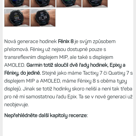
Nová generace hodinek
Fénix 8
je svým způsobem
přelomová. Fénixy už nejsou dostupné pouze s
transreflexním displejem MIP, ale také s displejem
AMOLED.
Garmin totiž sloučil dvě řady hodinek, Epixy a
Fénixy, do jediné.
Stejně jako máme Tactixy 7 či Quatixy 7 s
displejem MIP a AMOLED, máme Fénixy 8 s oběma typy
displejů. Jinak se totiž hodinky skoro neliší a není tak třeba
pro ně mí samostatnou řadu Epix. Ta se v nové generaci už
neobjevuje.
Nepřehlédněte další kapitoly recenze: