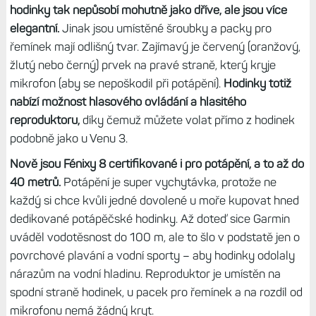
hodinky tak nepůsobí mohutně jako dříve, ale jsou více
elegantní.
Jinak jsou umístěné šroubky a packy pro
řemínek mají odlišný tvar. Zajímavý je červený (oranžový,
žlutý nebo černý) prvek na pravé straně, který kryje
mikrofon (aby se nepoškodil při potápění).
Hodinky totiž
nabízí možnost hlasového ovládání a hlasitého
reproduktoru,
díky čemuž můžete volat přímo z hodinek
podobně jako u Venu 3.
Nově jsou Fénixy 8 certifikované i pro potápění, a to až do
40 metrů.
Potápění je super vychytávka, protože ne
každý si chce kvůli jedné dovolené u moře kupovat hned
dedikované potápěčské hodinky. Až doteď sice Garmin
uváděl vodotěsnost do 100 m, ale to šlo v podstatě jen o
povrchové plavání a vodní sporty – aby hodinky odolaly
nárazům na vodní hladinu. Reproduktor je umístěn na
spodní straně hodinek, u pacek pro řemínek a na rozdíl od
mikrofonu nemá žádný kryt.