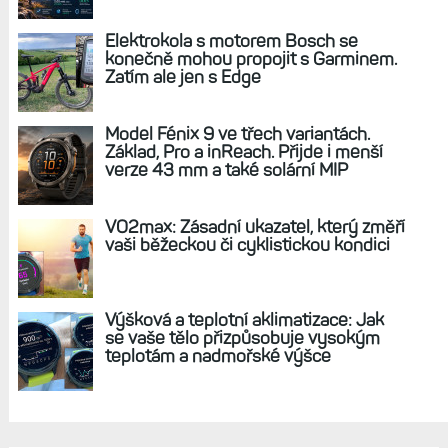
REKLAMA
AKTUÁLNĚ NA BLOGU
Garmin poprvé překonal hranici
300 dolarů. Cena akcií za devět
měsíců výrazně vzrostla
Elektrokola s motorem Bosch se
konečně mohou propojit s Garminem.
Zatím ale jen s Edge
Model Fénix 9 ve třech variantách.
Základ, Pro a inReach. Přijde i menší
verze 43 mm a také solární MIP