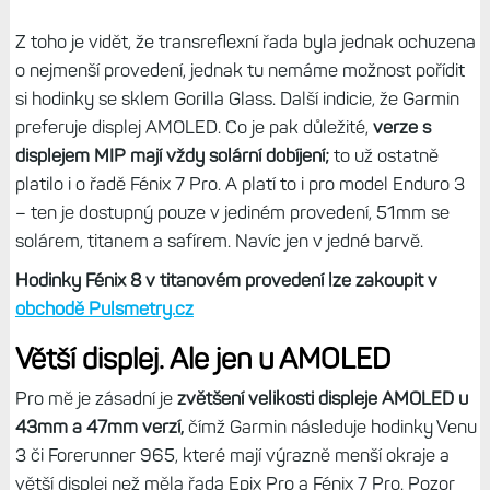
Z toho je vidět, že transreflexní řada byla jednak ochuzena
o nejmenší provedení, jednak tu nemáme možnost pořídit
si hodinky se sklem Gorilla Glass. Další indicie, že Garmin
preferuje displej AMOLED. Co je pak důležité,
verze s
displejem MIP mají vždy solární dobíjení;
to už ostatně
platilo i o řadě Fénix 7 Pro. A platí to i pro model Enduro 3
– ten je dostupný pouze v jediném provedení, 51mm se
solárem, titanem a safírem. Navíc jen v jedné barvě.
Hodinky Fénix 8 v titanovém provedení lze zakoupit v
obchodě Pulsmetry.cz
Větší displej. Ale jen u AMOLED
Pro mě je zásadní je
zvětšení velikosti displeje AMOLED u
43mm a 47mm verzí,
čímž Garmin následuje hodinky Venu
3 či Forerunner 965, které mají výrazně menší okraje a
větší displej než měla řada Epix Pro a Fénix 7 Pro. Pozor