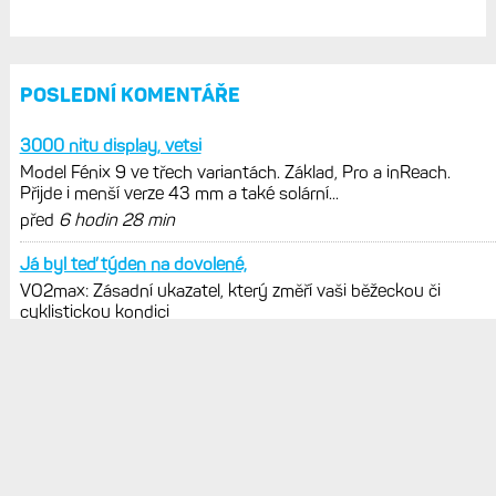
VO2max: Zásadní ukazatel, který změří
vaši běžeckou či cyklistickou kondici
Výšková a teplotní aklimatizace: Jak
se vaše tělo přizpůsobuje vysokým
teplotám a nadmořské výšce