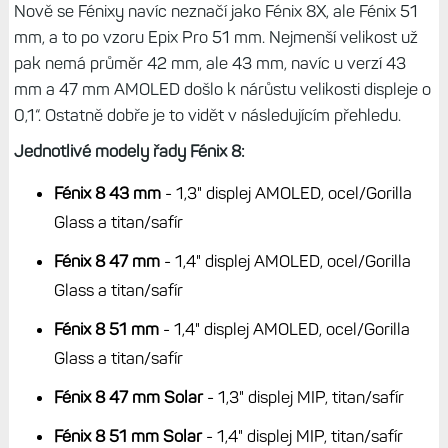
Nově se Fénixy navíc neznačí jako Fénix 8X, ale Fénix 51
mm, a to po vzoru Epix Pro 51 mm. Nejmenší velikost už
pak nemá průměr 42 mm, ale 43 mm, navíc u verzí 43
mm a 47 mm AMOLED došlo k nárůstu velikosti displeje o
0,1“. Ostatně dobře je to vidět v následujícím přehledu.
Jednotlivé modely řady Fénix 8:
Fénix 8 43 mm
- 1,3" displej AMOLED, ocel/Gorilla
Glass a titan/safír
Fénix 8 47 mm
- 1,4" displej AMOLED, ocel/Gorilla
Glass a titan/safír
Fénix 8 51 mm
- 1,4" displej AMOLED, ocel/Gorilla
Glass a titan/safír
Fénix 8 47 mm Solar
- 1,3" displej MIP, titan/safír
Fénix 8 51 mm Solar
- 1,4" displej MIP, titan/safír