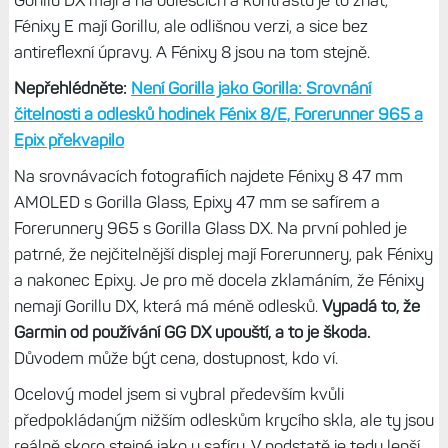
Fénixy E mají Gorillu, ale odlišnou verzi, a sice bez
antireflexní úpravy. A Fénixy 8 jsou na tom stejně.
Nepřehlédněte:
Není Gorilla jako Gorilla: Srovnání
čitelnosti a odlesků hodinek Fénix 8/E, Forerunner 965 a
Epix překvapilo
Na srovnávacích fotografiích najdete Fénixy 8 47 mm
AMOLED s Gorilla Glass, Epixy 47 mm se safírem a
Forerunnery 965 s Gorilla Glass DX. Na první pohled je
patrné, že nejčitelnější displej mají Forerunnery, pak Fénixy
a nakonec Epixy. Je pro mě docela zklamáním, že Fénixy
nemají Gorillu DX, která má méně odlesků.
Vypadá to, že
Garmin od používání GG DX upouští, a to je škoda.
Důvodem může být cena, dostupnost, kdo ví.
Ocelový model jsem si vybral především kvůli
předpokládaným nižším odleskům krycího skla, ale ty jsou
reálně skoro stejné jako u safíru. V podstatě je tedy lepší