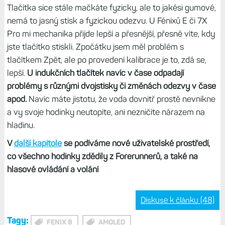
Tlačítka sice stále mačkáte fyzicky, ale to jakési gumové,
nemá to jasný stisk a fyzickou odezvu. U Fénixů E či 7X
Pro mi mechanika přijde lepší a přesnější, přesně víte, kdy
jste tlačítko stiskli. Zpočátku jsem měl problém s
tlačítkem Zpět, ale po provedení kalibrace je to, zdá se,
lepší.
U indukčních tlačítek navíc v čase odpadají
problémy s různými dvojstisky či změnách odezvy v čase
apod.
Navíc máte jistotu, že voda dovnitř prostě nevnikne
a vy svoje hodinky neutopíte, ani nezničíte nárazem na
hladinu.
V
další kapitole
se podíváme nové uživatelské prostředí,
co všechno hodinky zdědily z Forerunnerů, a také na
hlasové ovládání a volání
Diskuse k článku (48)
Tagy:
FENIX 8
AMOLED