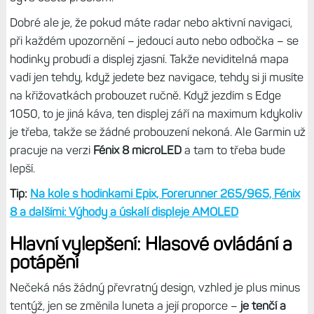
Dobré ale je, že pokud máte radar nebo aktivní navigaci,
při každém upozornění – jedoucí auto nebo odbočka – se
hodinky probudí a displej zjasní. Takže neviditelná mapa
vadí jen tehdy, když jedete bez navigace, tehdy si ji musíte
na křižovatkách probouzet ručně. Když jezdím s Edge
1050, to je jiná káva, ten displej září na maximum kdykoliv
je třeba, takže se žádné probouzení nekoná. Ale Garmin už
pracuje na verzi
Fénix 8 microLED
a tam to třeba bude
lepší.
Tip:
Na kole s hodinkami Epix, Forerunner 265/965, Fénix
8 a dalšími: Výhody a úskalí displeje AMOLED
Hlavní vylepšení: Hlasové ovládání a
potápění
Nečeká nás žádný převratný design, vzhled je plus minus
tentýž, jen se změnila luneta a její proporce –
je tenčí a