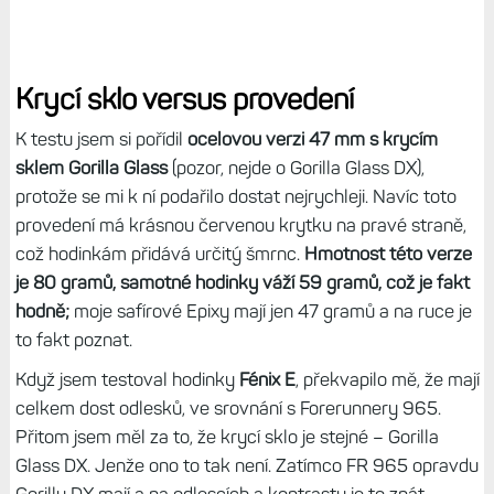
Krycí sklo versus provedení
K testu jsem si pořídil
ocelovou verzi 47 mm s krycím
sklem Gorilla Glass
(pozor, nejde o Gorilla Glass DX),
protože se mi k ní podařilo dostat nejrychleji. Navíc toto
provedení má krásnou červenou krytku na pravé straně,
což hodinkám přidává určitý šmrnc.
Hmotnost této verze
je 80 gramů, samotné hodinky váží 59 gramů, což je fakt
hodně;
moje safírové Epixy mají jen 47 gramů a na ruce je
to fakt poznat.
Když jsem testoval hodinky
Fénix E
, překvapilo mě, že mají
celkem dost odlesků, ve srovnání s Forerunnery 965.
Přitom jsem měl za to, že krycí sklo je stejné – Gorilla
Glass DX. Jenže ono to tak není. Zatímco FR 965 opravdu
Gorillu DX mají a na odlescích a kontrastu je to znát,