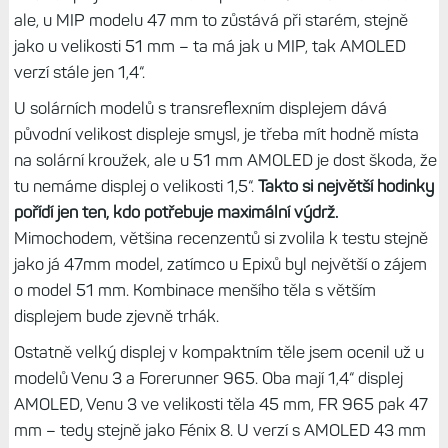
ale, u MIP modelu 47 mm to zůstává při starém, stejně
jako u velikosti 51 mm – ta má jak u MIP, tak AMOLED
verzí stále jen 1,4“.
U solárních modelů s transreflexním displejem dává
původní velikost displeje smysl, je třeba mít hodně místa
na solární kroužek, ale u 51 mm AMOLED je dost škoda, že
tu nemáme displej o velikosti 1,5“.
Takto si největší hodinky
pořídí jen ten, kdo potřebuje maximální výdrž.
Mimochodem, většina recenzentů si zvolila k testu stejně
jako já 47mm model, zatímco u Epixů byl největší o zájem
o model 51 mm. Kombinace menšího těla s větším
displejem bude zjevně trhák.
Ostatně velký displej v kompaktním těle jsem ocenil už u
modelů Venu 3 a Forerunner 965. Oba mají 1,4“ displej
AMOLED, Venu 3 ve velikosti těla 45 mm, FR 965 pak 47
mm – tedy stejně jako Fénix 8. U verzí s AMOLED 43 mm