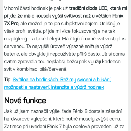
V horní části hodinek je pak už
tradiční dioda LED, která mi
přijde, že má o kousek vyšší svítivost než u větších Fénix
7X Pro,
ale možná je to jen subjektivní dojem. Odlišný je
však profil světla, přijde mi více fokusovaný a ne tak
rozptýlený – a také bělejší. Má čtyři úrovně svítivosti plus
červenou. Ta nejvyšší úroveň výrazně snižuje výdrž
baterie, ale obvykle ji nepoužíváte příliš často. Já si doma
svítím zpravidla tou nejslabší, běžci pak využijí kadenční
svit v kombinaci bílá/červená.
Tip:
Svítilna na hodinkách: Režimy svícení a blikání,
možnosti a nastavení, intenzita a výdrž hodinek
Nové funkce
Jak už jsem naznačil výše, řada Fénix 8 dostala zásadní
hardwarové vylepšení, které nutně musely zvýšit cenu.
Zatímco při uvedení Fénix 7 byla ocelová provedení už za