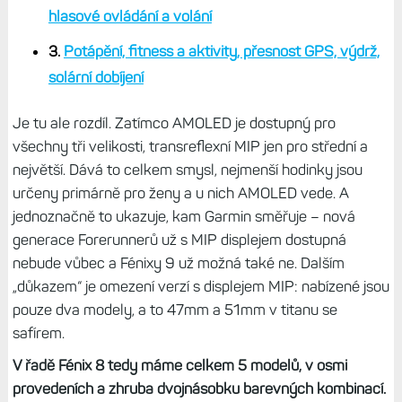
hlasové ovládání a volání
3.
Potápění, fitness a aktivity, přesnost GPS, výdrž,
solární dobíjení
Je tu ale rozdíl. Zatímco AMOLED je dostupný pro
všechny tři velikosti, transreflexní MIP jen pro střední a
největší. Dává to celkem smysl, nejmenší hodinky jsou
určeny primárně pro ženy a u nich AMOLED vede. A
jednoznačně to ukazuje, kam Garmin směřuje – nová
generace Forerunnerů už s MIP displejem dostupná
nebude vůbec a Fénixy 9 už možná také ne. Dalším
„důkazem“ je omezení verzí s displejem MIP: nabízené jsou
pouze dva modely, a to 47mm a 51mm v titanu se
safírem.
V řadě Fénix 8 tedy máme celkem 5 modelů, v osmi
provedeních a zhruba dvojnásobku barevných kombinací.