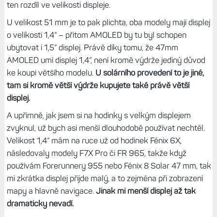
ten rozdíl ve velikosti displeje.
U velikost 51 mm je to pak plichta, oba modely mají displej
o velikosti 1,4“ – přitom AMOLED by tu byl schopen
ubytovat i 1,5“ displej. Právě díky tomu, že 47mm
AMOLED umí displej 1,4“, není kromě výdrže jediný důvod
ke koupi většího modelu.
U solárního provedení to je jiné,
tam si kromě větší výdrže kupujete také právě větší
displej.
A upřímně, jak jsem si na hodinky s velkým displejem
zvyknul, už bych asi menší dlouhodobě používat nechtěl.
Velikost 1,4“ mám na ruce už od hodinek Fénix 6X,
následovaly modely F7X Pro či FR 965, takže když
používám Forerunnery 955 nebo Fénix 8 Solar 47 mm, tak
mi zkrátka displej přijde malý, a to zejména při zobrazení
mapy a hlavně navigace.
Jinak mi menší displej až tak
dramaticky nevadí.