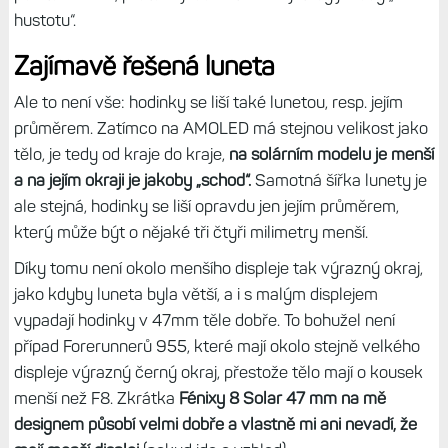
titanu bez řemínku.
Tip:
Srovnání: Hodinky Fénix 8 AMOLED vs. Forerunner
965. Ikonický design vs. skvělá nositelnost
Na ruce mi hodinky sedí dobře i přes větší tloušťku, ale
faktem je, že tenčí model AMOLED se mi nosí lépe; čím
jsou hodinky tenčí, tím mají menší tendenci se na ruce
hýbat (i přes utažený řemínek). Mimochodem, hodinky mají
stejnou hmotnost těla jako Endura 3, které mí připadají
pocitově lehčí, protože jsou větší a mají tedy jakoby „menší
hustotu“.
Zajímavě řešená luneta
Ale to není vše: hodinky se liší také lunetou, resp. jejím
průměrem. Zatímco na AMOLED má stejnou velikost jako
tělo, je tedy od kraje do kraje,
na solárním modelu je menší
a na jejím okraji je jakoby „schod“.
Samotná šířka lunety je