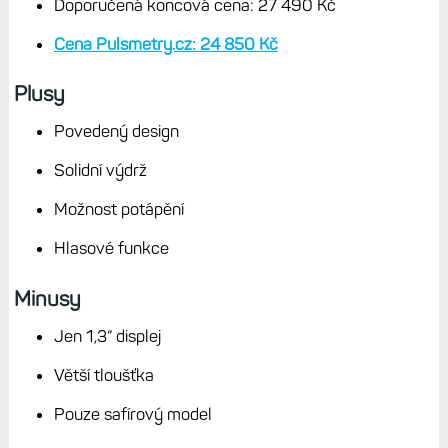
všechny systémy + přehrávání hudby
Kompletní mapové podklady světa + Topo Czech v5
Paměť: 32 GB
Konektivita: Wi-Fi, NFC, Bluetooth
Hlasové ovládání a hlasité handsfree (mikrofon +
reproduktor)
Senzory: optický snímač Elevate 5 (EKG, PPG),
akcelerometr, barometr, gyroskop, kompas,
hloubkoměr
Garmin Pay, přehrávání hudby (Spotify, Amazon
Music, Deezer, Youtube)
Svítilna LED