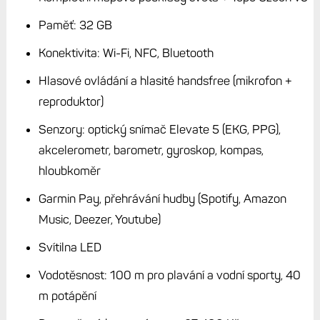
na tom solární osmičky celkem bídně.
Už jen proto, že si
nemůžete pořídit levnější ocelové provedení jako u verze
AMOLED.
Stručné parametry
Rozměry: 47×47×15,2 mm
Hmotnost: 80 g včetně řemínku, 57 g tělo hodinek
(titanové provedení)
Šířka řemínku: 22 mm, vyměnitelné, QuickFit
Displej: transreflexní MIP dotykový, solární dobíjení,
průměr 1,3“ (33 mm)
Rozlišení displeje: 260 pixelů
Baterie (za lomítkem se solárem): až 21/28 dnů s
měřením tepu, až 67/92 hodin s GPS a 13 hodin