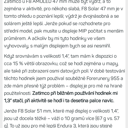
vyšší – poté, co jsem dorazil z kola domů a hodinky se
trochu zahřály, jsem si toho stále mohl všimnout. Zcela
toto chování zmizelo až při pokojové teplotě.
A ještě něco málo k solárnímu dobíjení. Bohužel druhá
polovina listopadu není zrovna ideálním časem pro test
dobíjení ze sluníčka, nicméně aspoň jeden postřeh. Když
jsem dal hodinky F8 Solar a Enduro 3 na odpolední slunce,
zhruba na hodinu, nasbíraly stejný počet kluxů.
To
znamená, že solární „panel“ je opravdu totožný.
A je
účinnější než na Fénixech 7X Pro a Instinct 2X, které za
stejné období nasbírají „slunce“ méně.
Líbí se mi. Škoda malého displeje
Všechno ostatní, ať už jde o provedení indukčních tlačítek
po funkce, metriky a sportovní aktivity, je stejné jako u
dříve testovaného modelu Fénix 8 AMOLED, kterému jsem
věnoval dlouhý tříkapitolový článek.
V podstatě je jenom