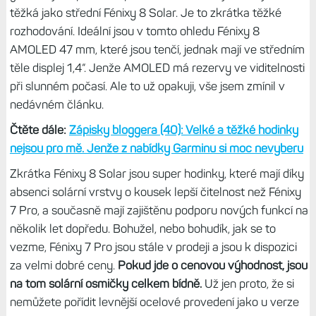
na vás, zda preferujete spíše displej MIP nebo AMOLED, a
současně zda potřebujete delší výdrž či nikoliv.
Zatímco u F8 AMOLED 47 mm může být výdrž, a to
zejména v aktivitě, pro někoho slabá, F8 Solar 47 mm je v
tomto ohledu o poznání lepší; výdrž je dvojnásobná a se
solárem ještě lepší. Jenže pokud se rozhodnete pro
střední model, pak musíte u displeje MIP počítat s menším
průměrem. A ačkoliv by mi tyto hodinky ve všem
vyhovovaly, s malým displejem bych se asi nesmířil.
Když srovnávám s velikostí 1,4“, tam mám k dispozici o
cca 15 % větší obrazovku, což se hodí zejména u mapy,
ale také při zobrazení osmi datových polí. V době testování
těchto hodinek jsem používal souběžně Forerunery 955 a
zde mám přesně týž problém – displej je pro mě na hraně
použitelnosti.
Zatímco při běžném používání hodinek mi
1,3“ stačí, při aktivitě se hodí i ta desetina palce navíc.