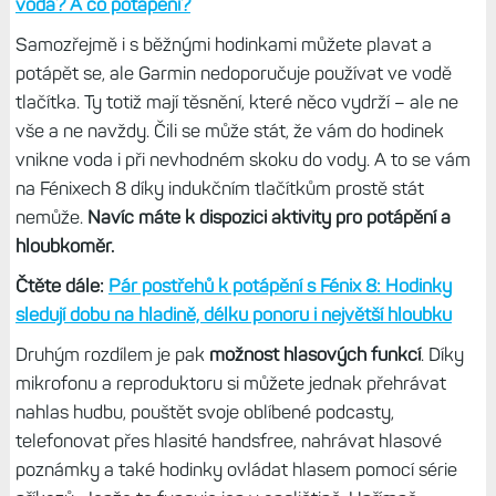
Zásadní novinkou oproti řadě Fénix 7 je
certifikace pro
potápění
. Díky tomu tu máme i
ndukční tlačítka
, která jsou
dokonale vodotěsná a s hodinkami se můžete
potápět až
do 40 metrů
. U Fénixů 7 sice máte vodotěsnost do 100
metrů, ale to není vodotěsnost jako taková, spíš jen
odolnost vůči nárazům na hladinu a chvilkovému
vystavení vysokému tlaku (10 ATM), což se hodí při
některých vodních sportech.
Nepřehlédněte:
Plavání v moři s hodinkami. Škodí slaná
voda? A co potápění?
Samozřejmě i s běžnými hodinkami můžete plavat a
potápět se, ale Garmin nedoporučuje používat ve vodě
tlačítka. Ty totiž mají těsnění, které něco vydrží – ale ne
vše a ne navždy. Čili se může stát, že vám do hodinek
vnikne voda i při nevhodném skoku do vody. A to se vám
na Fénixech 8 díky indukčním tlačítkům prostě stát