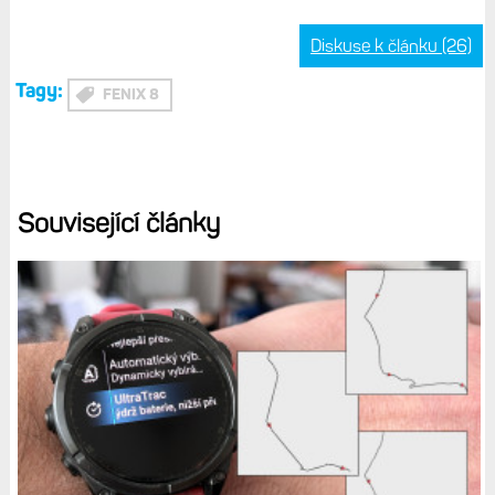
Vodotěsnost: 100 m pro plavání a vodní sporty, 40
m potápění
Doporučená koncová cena: 27 490 Kč
Cena Pulsmetry.cz: 24 850 Kč
Plusy
Povedený design
Solidní výdrž
Možnost potápění
Hlasové funkce
Minusy
Jen 1,3“ displej
Větší tloušťka