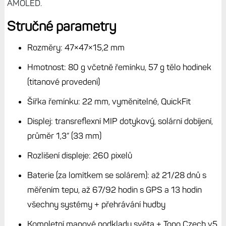
Jenže F8 Solar 51 mm, které mají displej o velikosti 1,4“,
jsou už docela těžké – váží o 10 gramů více (67 g vs. 57
g). To už jsou pro mě lepší Endura 3, která jsou stejně
těžká jako střední Fénixy 8 Solar. Je to zkrátka těžké
rozhodování. Ideální jsou v tomto ohledu Fénixy 8
AMOLED 47 mm, které jsou tenčí, jednak mají ve středním
těle displej 1,4“. Jenže AMOLED má rezervy ve viditelnosti
při slunném počasí. Ale to už opakuji, vše jsem zmínil v
nedávném článku.
Čtěte dále:
Zápisky bloggera (40): Velké a těžké hodinky
nejsou pro mě. Jenže z nabídky Garminu si moc nevyberu
Zkrátka Fénixy 8 Solar jsou super hodinky, které mají díky
absenci solární vrstvy o kousek lepší čitelnost než Fénixy
7 Pro, a současně mají zajištěnu podporu nových funkcí na
několik let dopředu. Bohužel, nebo bohudík, jak se to
vezme, Fénixy 7 Pro jsou stále v prodeji a jsou k dispozici
za velmi dobré ceny.
Pokud jde o cenovou výhodnost, jsou