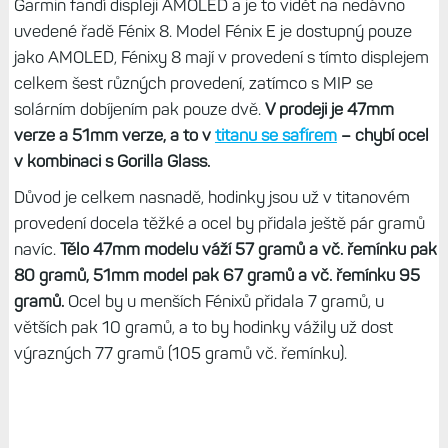
Garmin fandí displeji AMOLED a je to vidět na nedávno
uvedené řadě Fénix 8. Model Fénix E je dostupný pouze
jako AMOLED, Fénixy 8 mají v provedení s tímto displejem
celkem šest různých provedení, zatímco s MIP se
solárním dobíjením pak pouze dvě.
V prodeji je 47mm
verze a 51mm verze, a to v
titanu se safírem
– chybí ocel
v kombinaci s Gorilla Glass.
Důvod je celkem nasnadě, hodinky jsou už v titanovém
provedení docela těžké a ocel by přidala ještě pár gramů
navíc.
Tělo 47mm modelu váží 57 gramů a vč. řemínku pak
80 gramů, 51mm model pak 67 gramů a vč. řemínku 95
gramů.
Ocel by u menších Fénixů přidala 7 gramů, u
větších pak 10 gramů, a to by hodinky vážily už dost
výrazných 77 gramů (105 gramů vč. řemínku).