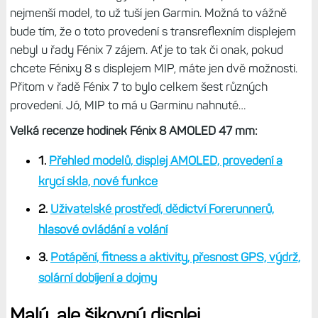
nejmenší model, to už tuší jen Garmin. Možná to vážně
bude tím, že o toto provedení s transreflexním displejem
nebyl u řady Fénix 7 zájem. Ať je to tak či onak, pokud
chcete Fénixy 8 s displejem MIP, máte jen dvě možnosti.
Přitom v řadě Fénix 7 to bylo celkem šest různých
provedení. Jó, MIP to má u Garminu nahnuté…
Velká recenze hodinek Fénix 8 AMOLED 47 mm:
1.
Přehled modelů, displej AMOLED, provedení a
krycí skla, nové funkce
2.
Uživatelské prostředí, dědictví Forerunnerů,
hlasové ovládání a volání
3.
Potápění, fitness a aktivity, přesnost GPS, výdrž,
solární dobíjení a dojmy
Malý, ale šikovný displej