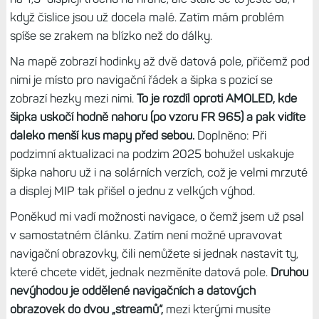
zvládají a je to super, protože šestice datových polí je
prostě málo. Zejména rozložení s jedním centrálním polem
je parádní.
Pokud vám jde o to, zobrazit při aktivitě více polí než šest,
už nemusíte pokukovat po velkých Fénixech nebo
modelech s AMOLED (mimochodem, Epixy to umí
odpradávna), ale vystačíte si právě s F8 Solar 47 mm.
A
přiznávám, že kdybych nechtěl větší displej kvůli mapě,
tak by mi asi tyto hodinky vlastně stačily.
Osm polí je sice
na 1,3“ displeji trochu na hraně, ale stále se to ještě dá, i
když číslice jsou už docela malé. Zatím mám problém
spíše se zrakem na blízko než do dálky.
Na mapě zobrazí hodinky až dvě datová pole, přičemž pod
nimi je místo pro navigační řádek a šipka s pozicí se
zobrazí hezky mezi nimi.
To je rozdíl oproti AMOLED, kde
šipka uskočí hodně nahoru (po vzoru FR 965) a pak vidíte