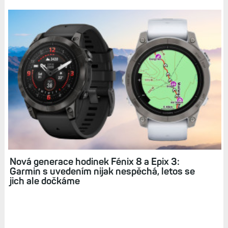
Jak používat režim UltraTrac na hodinkách
Garmin a k čemu se hodí? Praktický test: Fénix
8 vs. FR 255
Hodinky Fénix 8 a Epix 3 dorazí až příští rok. Lze
dokonce odhadnout, který měsíc. Vyplatí se
počkat?