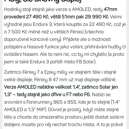
Hodinky stojí stejně jako verze s AMOLED, tedy
47mm
provedení 27 490 Kč, větší 51mm pak 29 990 Kč.
Velmi
výhodné jsou Endura 3, která koupíte za 22 490 Kč, což je
o 7 500 Kč méně než u větších Fénixů (všechno
doporučené koncové ceny). Přijdete ale o možnosti
potápění a hlasové funkce jako volání, přehrávání hudby či
ovládání hlasem. Ale to není nic, co by mi chybělo (a proto
jsem si také Endura 3 pořídil místo F8 Solar).
Zatímco Fénixy 7 a Epixy měly ve stejném těle i stejně
velké displeje, Fénixy 8 47 mm už mají displeje odlišné.
Verze AMOLED nabídne velikost 1,4“, zatímco Solar jen
1,3“ – tedy stejně jako dříve u F7 nebo F6.
Nabízí se
srovnání s Forerunnery 965 a 955, kde je to stejné (1,4“
AMOLED a 1,3“ MIP). Důvod je prostý, když máte stejné
tělo a chcete do omezeného prostoru ještě dostat solární
dobíjení, musíte pro něj nechat trochu místa. A to je právě