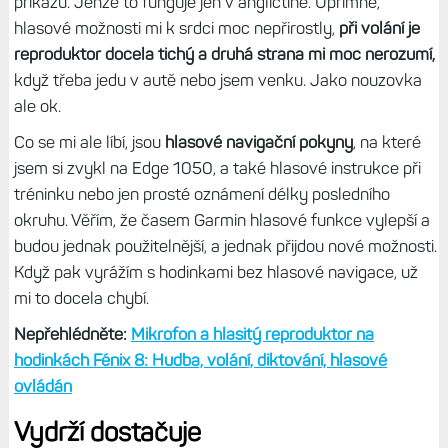
nemůže.
Navíc máte k dispozici aktivity pro potápění a
hloubkoměr.
Čtěte dále:
Pár postřehů k potápění s Fénix 8: Hodinky
sledují dobu na hladině, délku ponoru i největší hloubku
Druhým rozdílem je pak
možnost hlasových funkcí
. Díky
mikrofonu a reproduktoru si můžete jednak přehrávat
nahlas hudbu, pouštět svoje oblíbené podcasty,
telefonovat přes hlasité handsfree, nahrávat hlasové
poznámky a také hodinky ovládat hlasem pomocí série
příkazů. Jenže to funguje jen v angličtině. Upřímně,
hlasové možnosti mi k srdci moc nepřirostly,
při volání je
reproduktor docela tichý a druhá strana mi moc nerozumí,
když třeba jedu v autě nebo jsem venku. Jako nouzovka
ale ok.
Co se mi ale líbí, jsou
hlasové navigační pokyny
, na které
jsem si zvykl na Edge 1050, a také hlasové instrukce při