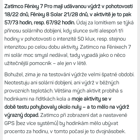
tréninku nebo jen prosté oznámení délky posledního
okruhu. Věřím, že časem Garmin hlasové funkce vylepší a
budou jednak použitelnější, a jednak přijdou nové možnosti.
Když pak vyrážím s hodinkami bez hlasové navigace, už
mi to docela chybí.
Nepřehlédněte:
Mikrofon a hlasitý reproduktor na
hodinkách Fénix 8: Hudba, volání, diktování, hlasové
ovládán