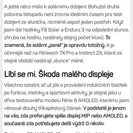
GPS (bez více systémů) by hodinkám mělo ubývat
procento za hodinu, v tomto počasí je to dvojnásobek.
V režimu hodinek pak mizí okolo 5 % denně, což odpovídá
udávané hodnotě. (Tedy pokud si zrovna nehraju s
nastavením.)
Hodinky mi vydržely devět dnů s průměrně
hodinou a půl outdoor aktivit a půl hodinkou indoor.
Což
není špatné, je to více než F8 AMOLED, a určitě by to bylo
krapítek déle, kdyby bylo teplejší počasí. Když vzpomínám
na Fénix 6X, ty měly parametry podobné (21 dnů a 60
hodin) a s těmi jsem dával deset až dvanáct dnů bez
navigace při aktivitě.
Hodně mě ale překvapilo chování displeje za teploty lehce
pod nulou –
při každém pohybu menu displej kompletně
probliknul – jakoby se výrazně snížila obnovovací
frekvence.
S tím jsem se na starších modelech jako je
Fénix 6X/7X či FR 955 nesetkal. A i za teploty o něco