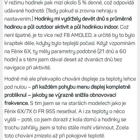
Vydrží dostačuje
Zatímco Fénixy 7 Pro mají udávanou výdrž v pohotovosti
18/22 dnů, Fénixy 8 Solar 21/28 dnů, v aktivitě je to pak
57/73 hodin, resp. 67/92 hodin.
Údaj za lomítkem se týká
přínosu solárního dobíjení, kdy slunce svítí alespoň tři
hodiny v pohotovosti o intenzitě 50 klux, resp. stejnou
intenzitou po celou dobu aktivity. Zatímco na Fénixech 7
mi solár moc smysl nedával, tady vypadá jako o něco
užitečnější pomocník – ale jen v létě.
Bohužel, zima je na testování výdrže velmi špatné období.
Neotestuju ani solární dobíjení, ani výdrž v běžných
provozních teplotách. Většina mých aktivit probíhá s
hodinkami na řídítkách kola a
moje aktivity se v
době testu pohybovaly okolo nuly – a to mělo na výdrž
výrazný dopad.
Zatímco při zobrazení dat a nastavené