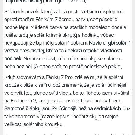
ale stejná, hodinky se liší opravdu jen jejím průměrem,
který může být o nějaké tři čtyři milimetry menší.
Díky tomu není okolo menšího displeje tak výrazný okraj,
jako kdyby luneta byla větší, a i s malým displejem
vypadají hodinky v 47mm těle dobře. To bohužel není
případ Forerunnerů 955, které mají okolo stejně velkého
displeje výrazný černý okraj, přestože tělo mají o kousek
menší než F8. Zkrátka
Fénixy 8 Solar 47 mm na mě
designem působí velmi dobře a vlastně mi ani nevadí, že
mají menší displej
(pokud jde o vzhled).
Solární kroužek, který zabírá místo většímu displeji, má
oproti starším Fénixům 7 černou barvu, což působí o
hodně lépe. Měděná barva na starších modelech docela
rušila, tady je solár krásně ukrytý a hodinky vůbec
nevypadají, že by měly solární dobíjení.
Navíc chybí solární
vrstva přes displej, která tak nekazí optické vlastnosti