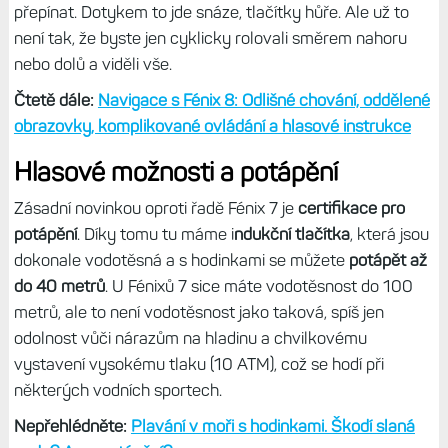
daleko menší kus mapy před sebou.
Doplněno: Při
podzimní aktualizaci na podzim 2025 bohužel uskakuje
šipka nahoru už i na solárních verzích, což je velmi mrzuté
a displej MIP tak přišel o jednu z velkých výhod.
Poněkud mi vadí možnosti navigace, o čemž jsem už psal
v samostatném článku. Zatím není možné upravovat
navigační obrazovky, čili nemůžete si jednak nastavit ty,
které chcete vidět, jednak nezměníte datová pole.
Druhou
nevýhodou je oddělené navigačních a datových
obrazovek do dvou „streamů“,
mezi kterými musíte
přepínat. Dotykem to jde snáze, tlačítky hůře. Ale už to
není tak, že byste jen cyklicky rolovali směrem nahoru
nebo dolů a viděli vše.
Čtetě dále:
Navigace s Fénix 8: Odlišné chování, oddělené
obrazovky, komplikované ovládání a hlasové instrukce
Hlasové možnosti a potápění