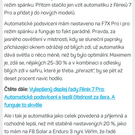
režim spánku. Přitom stačilo jen vzít automatiku z Fénixů 7
Pro a přidat ji do nových modelů.
Automatické podsvícení mám nastaveno na F7X Pro i pro
režim spánku a funguje to fakt parádně. Pravda, za
jasného osvětlení v místnosti, kdy se sluneční paprsky
přícházející oknem odrážejí od bílých zdí, už automatika
dává světla o něco méně, než by bylo optimální. Maximem
je, zdá se, nějakých 25-30 % a v kombinaci s odlesky
bílých zdí v safíru, které je třeba „přerazit“, by se pět až
deset procent navíc hodilo.
Čtěte dále:
Vylepšený displej řady Fénix 7 Pro:
Automatické podsvícení a lepší čitelnost za šera. A
funguje to skvěle
Ale i tak je automatika jako celek povedená a příjemná a
rozhodně lepší, než mít stabilně nastavených 20 %, jako
to mám na F8 Solar a Enduro 3 nyní. Věřím, že řadě