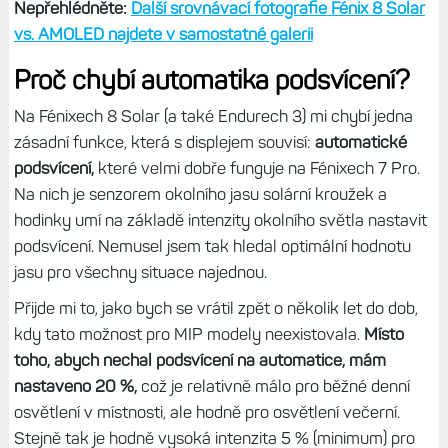
Nepřehlédněte:
Další srovnávací fotografie Fénix 8 Solar
vs. AMOLED najdete v samostatné galerii
Proč chybí automatika podsvícení?
Na Fénixech 8 Solar (a také Endurech 3) mi chybí jedna
zásadní funkce, která s displejem souvisí:
automatické
podsvícení,
které velmi dobře funguje na Fénixech 7 Pro.
Na nich je senzorem okolního jasu solární kroužek a
hodinky umí na základě intenzity okolního světla nastavit
podsvícení. Nemusel jsem tak hledal optimální hodnotu
jasu pro všechny situace najednou.
Přijde mi to, jako bych se vrátil zpět o několik let do dob,
kdy tato možnost pro MIP modely neexistovala.
Místo
toho, abych nechal podsvícení na automatice, mám
nastaveno 20 %,
což je relativně málo pro běžné denní
osvětlení v místnosti, ale hodně pro osvětlení večerní.
Stejně tak je hodně vysoká intenzita 5 % (minimum) pro