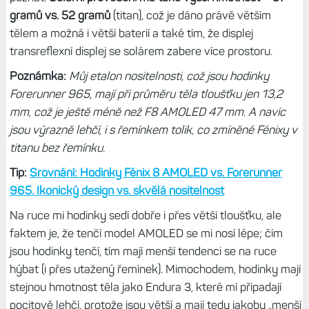
či zda 47 mm a srovnávat s F8 AMOLED, které mám
aktuálně jako hlavní. Nakonec jsem se rozhodl právě pro
menší provedení, protože mi dávalo větší smysl mít vedle
sebe stejně velké Fénixy, ale s jiným displejem. Rozdíly
totiž nejsou pouze v něm.
Hodinky se totiž liší i velikostí a designem.
Zatímco verze s
AMOLED má tloušťku jen 13,8 mm, solární model pak 15,2
mm (51mm model dokonce 15,4 mm), což možná
nevypadá jako velký rozdíl, ale ve skutečnosti je to hodně
poznat.
Solární provedení má také vyšší hmotnost – 57
gramů vs. 52 gramů
(titan), což je dáno právě větším
tělem a možná i větší baterií a také tím, že displej
transreflexní displej se solárem zabere více prostoru.
Poznámka:
Můj etalon nositelnosti, což jsou hodinky
Forerunner 965, mají při průměru těla tloušťku jen 13,2
mm, což je ještě méně než F8 AMOLED 47 mm. A navíc
jsou výrazně lehčí, i s řemínkem tolik, co zmíněné Fénixy v