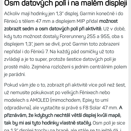
hodinek.
Nemusíte řešit, zda máte hodinky se solárem
nebo bez něj. (Ale ten safír, to prostě odleskové peklo.)
Když srovnávám s Fénixy 7 Pro, zdá se mi, že je solární
kroužek blíže k safíru, což znamená, že je solár účinnější
ve chvíli, kdy slunce svítí více z boku. Tohoto jsem si všiml i
na Endurech 3, kde je solár rovněž těsně pod safírem.
Samotné články jsou 2× účinnější než na sedmičkách,
což
také znamená výrazně lepší sluneční zisky při stejně
velikosti solárního kroužku.
Osm datových polí i na malém displeji
Ačkoliv mají hodinky jen 1,3“ displej, Garmin konečně i do
Fénixů s tělem 47 mm a displejem MIP přidal
možnost
zobrazit sedm a osm datových polí při aktivitě.
Už v době,
kdy tuto možnost dostaly Forerunnery 255 a 955, oba s
displejem 1,3“, jsem se divil, proč Garmin toto zobrazení
nepřidal i do Fénixů 7. Na každý pád osmičky už toto