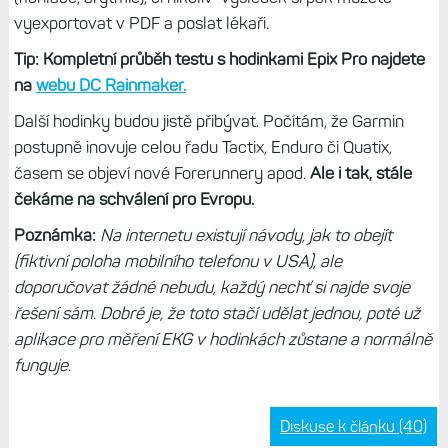
vyexportovat v PDF a poslat lékaři.
Tip: Kompletní průběh testu s hodinkami Epix Pro najdete
na
webu DC Rainmaker.
Další hodinky budou jistě přibývat. Počítám, že Garmin
postupně inovuje celou řadu Tactix, Enduro či Quatix,
časem se objeví nové Forerunnery apod.
Ale i tak, stále
čekáme na schválení pro Evropu.
Poznámka:
Na internetu existují návody, jak to obejít
(fiktivní poloha mobilního telefonu v USA), ale
doporučovat žádné nebudu, každý nechť si najde svoje
řešení sám. Dobré je, že toto stačí udělat jednou, poté už
aplikace pro měření EKG v hodinkách zůstane a normálně
funguje.
Diskuse k článku (40)