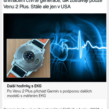
snímačem čtvrté generace, tak zůstávají pouze
Venu 2 Plus. Stále ale jen v USA
Další hodinky s EKG
Po Venu 2 Plus přichází Garmin s podporou dalších
modelů s měřením EKG