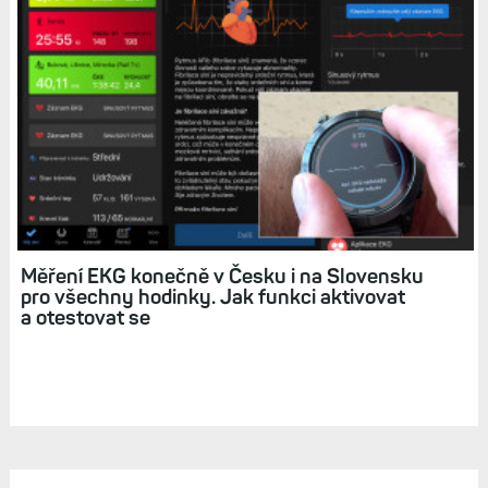
Měření tlaku s Garminem: Chytrý tlakoměr
Index BPM konečně koupíte i u nás. Jak
sledovat tlak v Connectu?