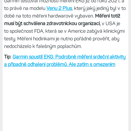
Garmin testoval možnosti měření EKG již od roku 2021, a
to právě na modelu
Venu 2 Plus
, který jaký jediný byl v to
době na toto měření hardwarově vybaven.
Měření totiž
musí být schválena zdravotníckou organizací,
v USA je
to společnost FDA, která se v Americe zabývá klinickými
testy. Měření hodinkami je nutno pořádně prověřit, aby
nedocházelo k falešným poplachům.
Tip:
Garmin spustil EKG: Podrobné měření srdeční aktivity
a případné odhalení problémů. Ale zatím s omezením