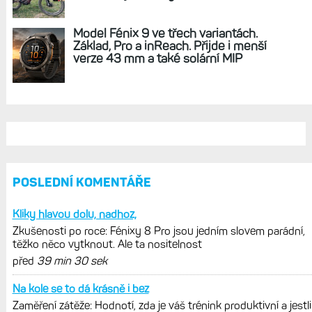
REKLAMA
AKTUÁLNĚ NA BLOGU
Zkušenosti po roce: Fénixy 8 Pro jsou
jedním slovem parádní, těžko něco
vytknout. Ale ta nositelnost
Zaměření zátěže: Hodnotí, zda je váš
trénink produktivní a jestli se nachází
v optimálních oblastech
Garmin poprvé překonal hranici
300 dolarů. Cena akcií za devět