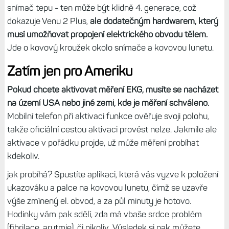
snímač tepu - ten může být klidně 4. generace, což
dokazuje Venu 2 Plus,
ale dodatečným hardwarem, který
musí umožňovat propojení elektrického obvodu tělem.
Jde o kovový kroužek okolo snímače a kovovou lunetu.
Zatím jen pro Ameriku
Pokud chcete aktivovat měření EKG, musíte se nacházet
na území USA nebo jiné zemi, kde je měření schváleno.
Mobilní telefon při aktivaci funkce ověřuje svoji polohu,
takže oficiální cestou aktivaci provést nelze. Jakmile ale
aktivace v pořádku projde, už může měření probíhat
kdekoliv.
jak probíhá? Spustíte aplikaci, která vás vyzve k položení
ukazováku a palce na kovovou lunetu, čímž se uzavře
výše zmínený el. obvod, a za půl minuty je hotovo.
Hodinky vám pak sdělí, zda má vbaše srdce problém
(fibrilace, arytmie), či nikoliv Výsledek si pak můžete