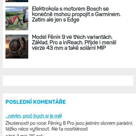
REKLAMA
AKTUÁLNĚ NA BLOGU
Zkušenosti po roce: Fénixy 8 Pro jsou
jedním slovem parádní, těžko něco
vytknout. Ale ta nositelnost
Zaměření zátěže: Hodnotí, zda je váš
trénink produktivní a jestli se nachází
v optimálních oblastech