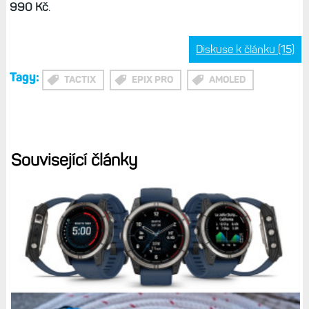
990 Kč
.
Diskuse k článku (15)
Tagy:
TACTIX
EPIX PRO
AMOLED