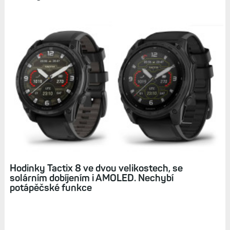
Hodinky pro rok 2025: Garmin chystá nové
Forerunnery, Fénixy 8 Pro, Instincty 3 či
modely s microLED