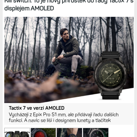
Kill switch. To je nový přírůstek do řady Tactix 7 s
displejem AMOLED
Tactix 7 ve verzi AMOLED
Vycházejí z Epix Pro 51 mm, ale přidávají řadu dalších
funkcí. A navíc se liší i designem lunety a tlačítek