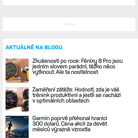
Hodinky Tactix 8 ve dvou velikostech, se
solárním dobíjením i AMOLED. Nechybí
potápěčské funkce