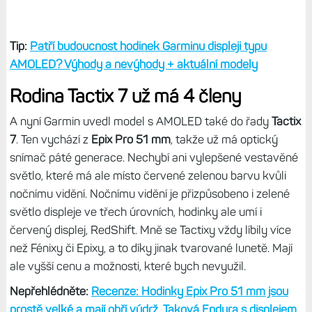
Tip:
Patří budoucnost hodinek Garminu displeji typu
AMOLED? Výhody a nevýhody + aktuální modely
Rodina Tactix 7 už má 4 členy
A nyní Garmin uvedl model s AMOLED také do řady
Tactix
7
. Ten vychází z
Epix Pro 51 mm
, takže už má optický
snímač páté generace. Nechybí ani vylepšené vestavěné
světlo, které má ale místo červené zelenou barvu kvůli
nočnímu vidění. Nočnímu vidění je přizpůsobeno i zelené
světlo displeje ve třech úrovních, hodinky ale umí i
červený displej, RedShift. Mně se Tactixy vždy líbily více
než Fénixy či Epixy, a to díky jinak tvarované lunetě. Mají
ale vyšší cenu a možnosti, které bych nevyužil.
Nepřehlédněte:
Recenze: Hodinky Epix Pro 51 mm jsou
prostě velké a mají obří výdrž. Taková Endura s displejem