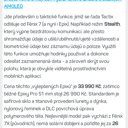
AMOLED
Jde především o taktické funkce, jimiž se řada Tactix
odlišuje od Fénix 7 (a nyní i Epix). Například režim
Stealth
,
který vypne bezdrátovou komunikaci, ale přesto
shromažďuje údaje o ušlé/uběhnuté/ujeté vzdálenosti a
biometrické údaje bez záznamu údajů o poloze. Využití
této funkce umožňuje hodinky používat a dokonce
odesílat zaznamenaná data - a zároveň skrýt svou
polohu, která je obvykle viditelná prostřednictvím
mobilních aplikací.
Cena těchto „vylepšených Epixů“ je
33 990 Kč
, zatímco
běžné Epixy Pro 51 mm stojí 26 990 Kč. Standardem je
safírové sklo a titanové provedení lunety a dýnka,
nylonový řemínek a DLC povrchová úprava
polymerového těla. Nejlevnější model pak vychází z Fénix
7X (původních), nemá solární dobíjení a pořídíte jej za
26