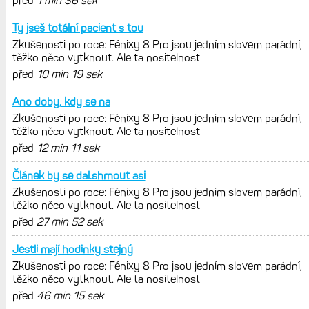
Garmin poprvé překonal hranici
300 dolarů. Cena akcií za devět
měsíců výrazně vzrostla
Elektrokola s motorem Bosch se
konečně mohou propojit s Garminem.
Zatím ale jen s Edge
Model Fénix 9 ve třech variantách.
Základ, Pro a inReach. Přijde i menší
verze 43 mm a také solární MIP