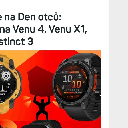
Diskuze (79)
na nové funkce, lepší tréninkové nástroje nebo
žším pohledu se ukazuje, že řadu funkcí bez problémů
e na Den otců:
na Venu 4, Venu X1,
stinct 3