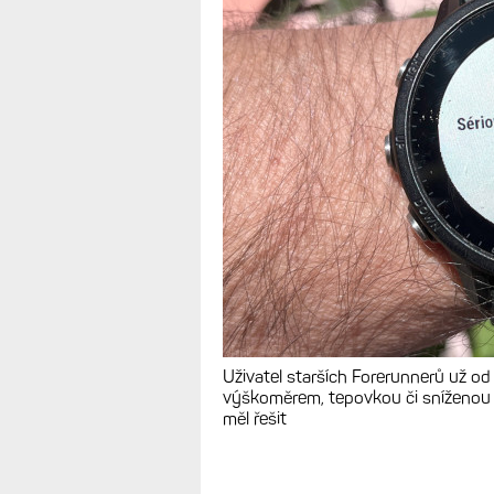
Nový firmware 
255/265 a 955
otravné chyby 
TIPY A POSTŘEHY