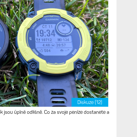
inky Garminu:
s. Instinct E. Srovnání
í, výdrže