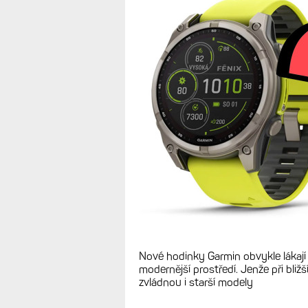
Názor: Proč Ga
funkce do starý
hardwarově nap
TIPY A POSTŘEHY