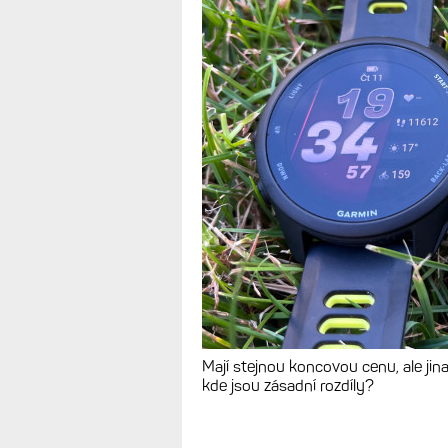
Nejlevnější hod
Forerunner 70 v
funkcí, možnost
RECENZE