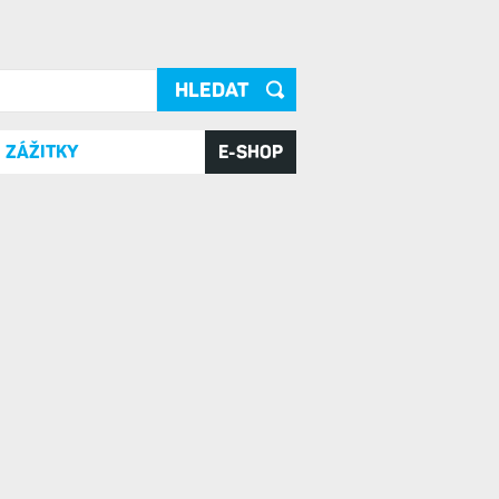
ání
ZÁŽITKY
E-SHOP