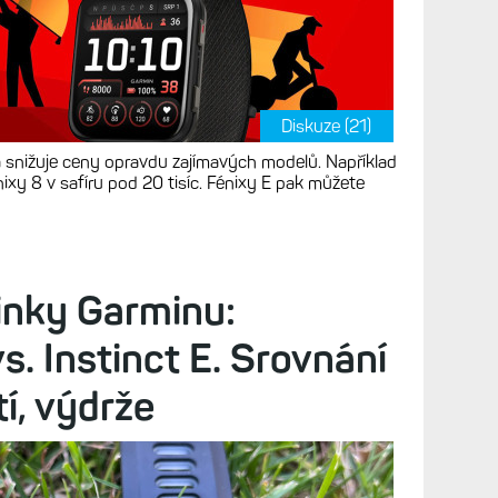
Diskuze (21)
a snižuje ceny opravdu zajímavých modelů. Například
ixy 8 v safíru pod 20 tisíc. Fénixy E pak můžete