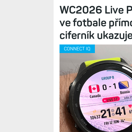
Mají stejnou koncovou cenu, ale jin
kde jsou zásadní rozdíly?
WC2026 Live Pr
ve fotbale přím
ciferník ukazuje
CONNECT IQ