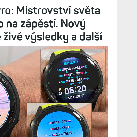
Diskuze (12)
ak jsou úplně odlišné. Co za svoje peníze dostanete a
o: Mistrovství světa
o na zápěstí. Nový
 živé výsledky a další