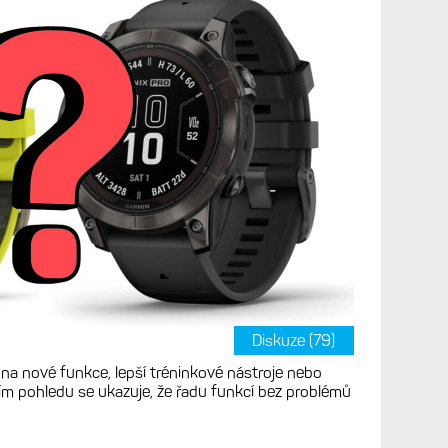
rmin nedává nové
ch hodinek, když jsou
rosto dostačující?