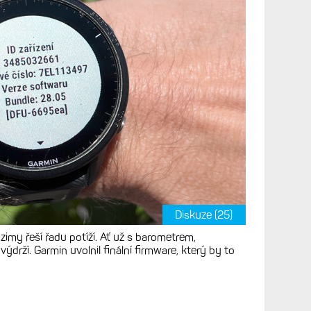
pro Forerunner
/965. Garmin opravuje
v hodinkách