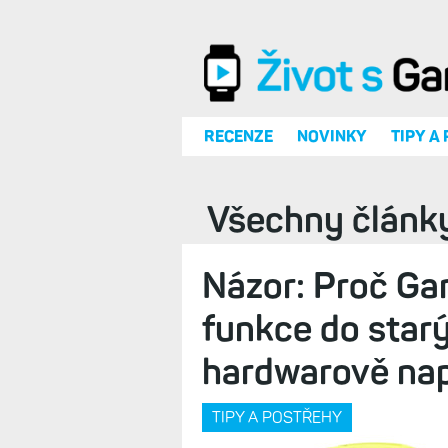
Přejít k hlavnímu obsahu
RECENZE
NOVINKY
TIPY A
Všechny článk