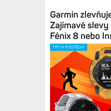
Nové hodinky Garmin obvykle lákají 
modernější prostředí. Jenže při bli
zvládnou i starší modely
Garmin zlevňuj
Zajímavé slevy 
Fénix 8 nebo In
TIPY A POSTŘEHY