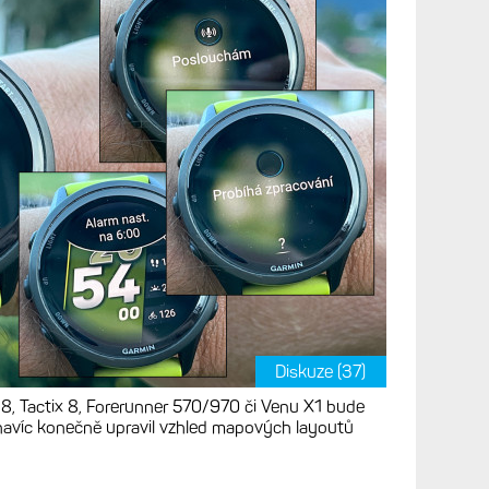
ix 8, Venu 4/X1 a FR
vé ovládání na heslo
 desítky dalších oprav