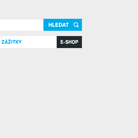
ání
ZÁŽITKY
E-SHOP