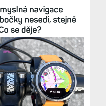
Diskuze (37)
 8, Tactix 8, Forerunner 570/970 či Venu X1 bude
navíc konečně upravil vzhled mapových layoutů
smyslná navigace
bočky nesedí, stejně
 Co se děje?