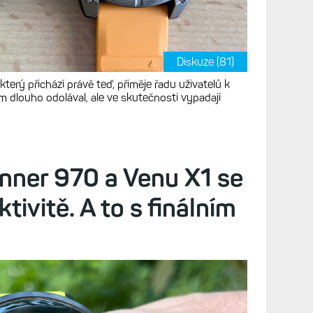
Diskuze (81)
terý přichází právě teď, přiměje řadu uživatelů k
 dlouho odolával, ale ve skutečnosti vypadají