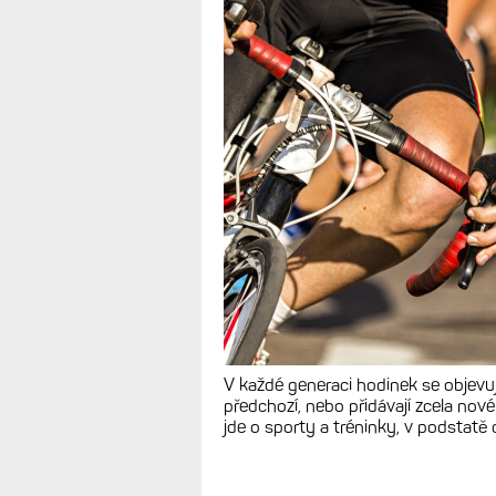
Sportovní a tré
Garminu: Zátěž
výkon či stami
FITNESS