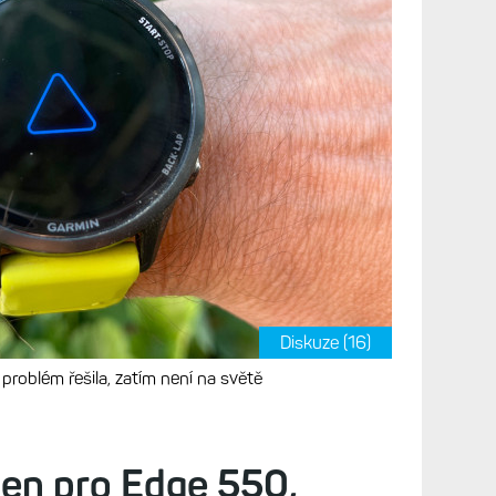
nner 970 a Venu X1 se
ktivitě. A to s finálním