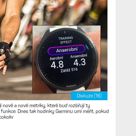
ninkové metriky
, zóny tepu, VO2max,
na. Kompletní přehled