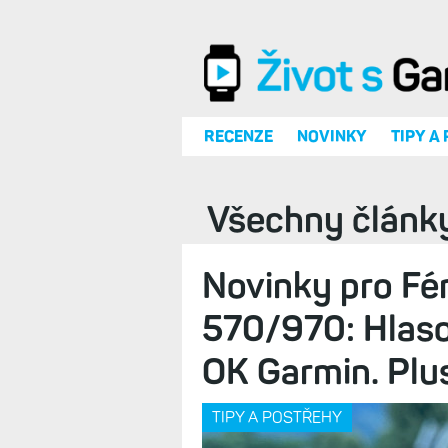
Přejít k hlavnímu obsahu
RECENZE
NOVINKY
TIPY A
Všechny článk