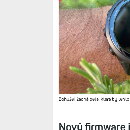
Hodinky Foreru
mi restartují v a
firmwarem
TIPY A POSTŘEHY