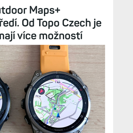
Diskuze (16)
 nové a nové metriky, které buď rozšiřují ty
vé funkce. Dnes tak hodinky Garminu umí měřit, pokud
cokoliv
utdoor Maps+
edí. Od Topo Czech je
ají více možností