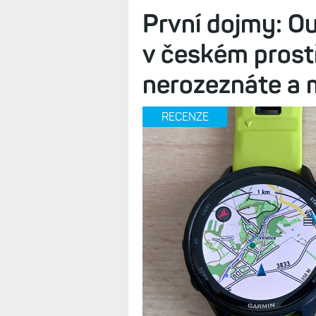
V každé generaci hodinek se objevují
předchozí, nebo přidávají zcela no
jde o sporty a tréninky, v podstatě 
První dojmy: O
v českém prostř
nerozeznáte a m
RECENZE