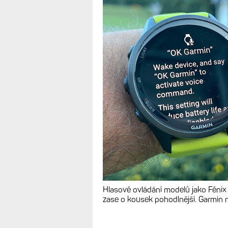
Novinky pro Fén
570/970: Hlaso
OK Garmin. Plus
TIPY A POSTŘEHY