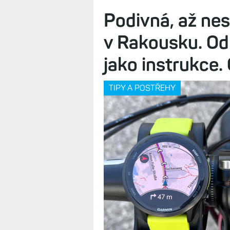
Hlasové ovládání modelů jako Fénix
zase o kousek pohodlnější. Garmin 
Podivná, až ne
v Rakousku. Od
jako instrukce.
TIPY A POSTŘEHY