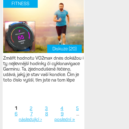
FITNESS
Diskuze (20)
Změřit hodnotu VO2max dnes dokážou i
ty nejlevnější hodinky či cyklonavigace
Garminu. Ta, zjednodušeně řečeno,
udává, jaký je stav vaší kondice. Čím je
toto číslo vyšší, tím jste na tom lépe
1
2
3
4
5
6
7
8
9
…
Stránky
následující ›
poslední »