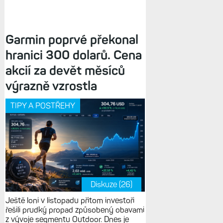
Garmin poprvé překonal
hranici 300 dolarů. Cena
akcií za devět měsíců
výrazně vzrostla
TIPY A POSTŘEHY
Diskuze (26)
Ještě loni v listopadu přitom investoři
řešili prudký propad způsobený obavami
z vývoje segmentu Outdoor. Dnes je