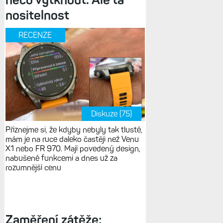
nositelnost
RECENZE
Diskuze (75)
Přiznejme si, že kdyby nebyly tak tlusté,
mám je na ruce daleko častěji než Venu
X1 nebo FR 970. Mají povedený design,
nabušené funkcemi a dnes už za
rozumnější cenu
Zaměření zátěže: