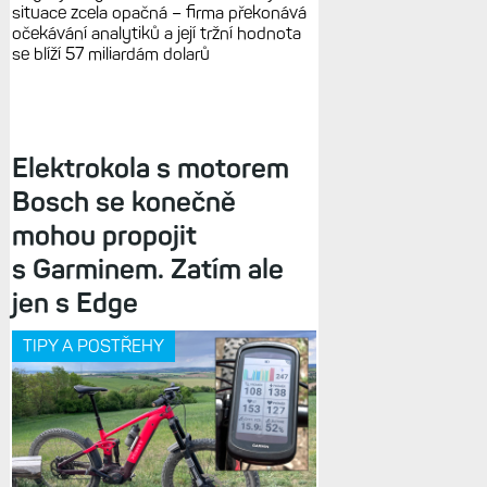
situace zcela opačná – firma překonává
očekávání analytiků a její tržní hodnota
se blíží 57 miliardám dolarů
Elektrokola s motorem
Bosch se konečně
mohou propojit
s Garminem. Zatím ale
jen s Edge
TIPY A POSTŘEHY