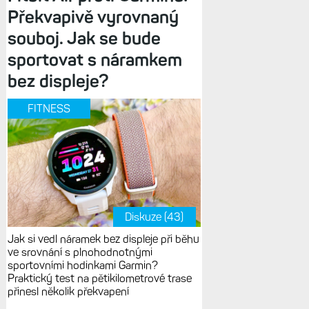
Překvapivě vyrovnaný
souboj. Jak se bude
sportovat s náramkem
bez displeje?
FITNESS
Diskuze (43)
Jak si vedl náramek bez displeje při běhu
ve srovnání s plnohodnotnými
sportovními hodinkami Garmin?
Praktický test na pětikilometrové trase
přinesl několik překvapení