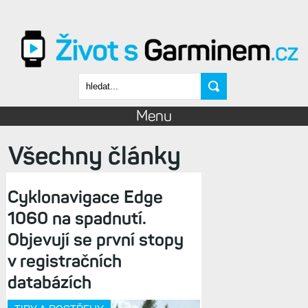
Přejít k hlavnímu obsahu
Vyhledávání
Menu
Všechny články
Cyklonavigace Edge
1060 na spadnutí.
Objevují se první stopy
v registračních
databázích