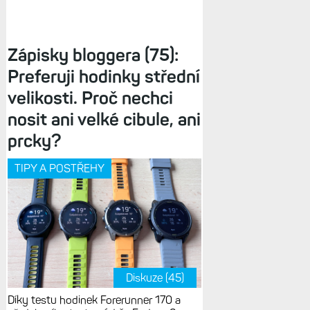
Zápisky bloggera (75):
Preferuji hodinky střední
velikosti. Proč nechci
nosit ani velké cibule, ani
prcky?
TIPY A POSTŘEHY
Diskuze (45)
Díky testu hodinek Forerunner 170 a