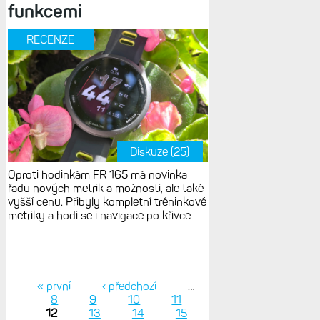
funkcemi
RECENZE
Diskuze (25)
Oproti hodinkám FR 165 má novinka
řadu nových metrik a možností, ale také
vyšší cenu. Přibyly kompletní tréninkové
metriky a hodí se i navigace po křivce
« první
‹ předchozí
…
8
9
10
11
Stránky
12
13
14
15