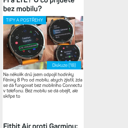
bez mobilu?
TIPY A POSTŘEHY
Diskuze (18)
Na několik dnů jsem odpojil hodinky
Fénixy 8 Pro od mobilu, abych zjistil, zda
se dá fungovat bez mobilního Connectu
v telefonu. Bez mobilu se dá obejít, ale
skřípe to
Fitbit Air proti Garminu: