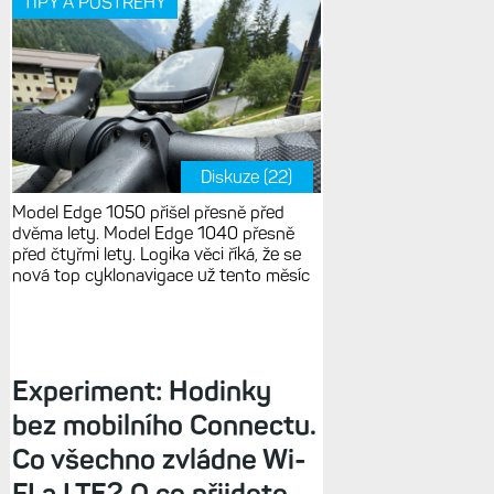
TIPY A POSTŘEHY
Diskuze (22)
Model Edge 1050 přišel přesně před
dvěma lety. Model Edge 1040 přesně
před čtyřmi lety. Logika věci říká, že se
nová top cyklonavigace už tento měsíc
Experiment: Hodinky
bez mobilního Connectu.
Co všechno zvládne Wi-
FI a LTE? O co přijdete