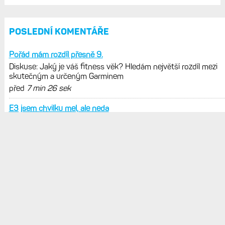
Zkušenosti po roce: Fénixy 8 Pro jsou
jedním slovem parádní, těžko něco
vytknout. Ale ta nositelnost
Zaměření zátěže: Hodnotí, zda je váš
trénink produktivní a jestli se nachází
v optimálních oblastech