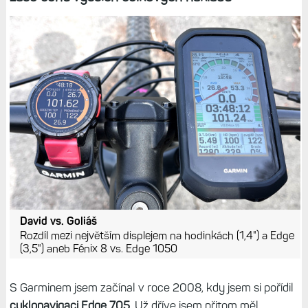
David vs. Goliáš
Rozdíl mezi největším displejem na hodinkách (1,4") a Edge
(3,5") aneb Fénix 8 vs. Edge 1050
S Garminem jsem začínal v roce 2008, kdy jsem si pořídil
cyklonavigaci Edge 705
. Už dříve jsem přitom měl