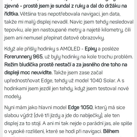
zjevné - prostě jsem je sundal z ruky a dal do držáku na
řídítka.
Většina tras nepotřebovala navigaci, jen data,
takže mi malý displej nevadil. Navíc jsem tehdy nesledoval
tepovku, ale jen nastoupané metry a najeté kilometry, čili
jsem ani nemusel přepínat datové obrazovky.
Když ale přišly hodinky s AMOLED -
Epixy
a posléze
Forerunnery 965
, už byly hodinky na kole trochu problém.
Režim bludička prostě nestačí a za jasného dne toho na
displeji moc neuvidíte.
Takže jsem zase začal
upřednostňovat Edge, tehdy už model 1040 Solar. A s
hodinkami jsem jezdil jen tehdy, když jsem testoval nové
modely.
Nyní mám jako hlavní model
Edge 1050
, který má sice
slabou výdrž (dvě tři jízdy a jde do nabíječky), ale ten
displej za to stojí. A ani mi tak nejde o parádní jas, ale spíše
o vysoké rozlišení, které se hodí při navigaci.
Během