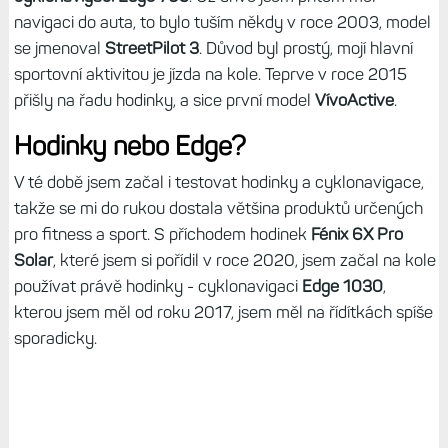
navigaci do auta, to bylo tuším někdy v roce 2003, model
se jmenoval
StreetPilot 3
. Důvod byl prostý, mojí hlavní
sportovní aktivitou je jízda na kole. Teprve v roce 2015
přišly na řadu hodinky, a sice první model
VívoActive
.
Hodinky nebo Edge?
V té době jsem začal i testovat hodinky a cyklonavigace,
takže se mi do rukou dostala většina produktů určených
pro fitness a sport. S příchodem hodinek
Fénix 6X Pro
Solar
, které jsem si pořídil v roce 2020, jsem začal na kole
používat právě hodinky - cyklonavigaci
Edge 1030
,
kterou jsem měl od roku 2017, jsem měl na řídítkách spíše
sporadicky.