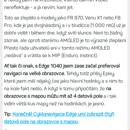
nereflektuje - a já nevím, kam jet.
Toto se zlepšilo s modely jako FR 970, Venu X1 nebo F8
Pro, kde je jas dvojnásobný a i v bludičce (1 000 nitů) už je
dobře vidět i během dne, když svítí slunce. Není to žádný
zázrak, ale oproti starému AMOLED je to výrazné zlepšení.
Přesto řada uživatelů ani v tomto režimu AMOLED
„nedává“ a vrátila se k MIP (Enduro, Instinct).
Ať tak či onak, s Edge 1040 jsem zase začal preferoval
navigaci na velké obrazovce.
Tehdy totiž přišly Epixy,
které jsem měl nějaký čas jako hlavní hodinky a s nimi to
na kole fakt nešlo. A když k tomu připočítám, že
na
obrazovce s mapou můžu mít až 4 datová pole
a i tak
vidím větší kus mapy než na hodinkách, je jasno.
Tip:
Konečně! Cyklonavigace Edge umí zobrazit čtyři
datová pole na obrazovce s mapou