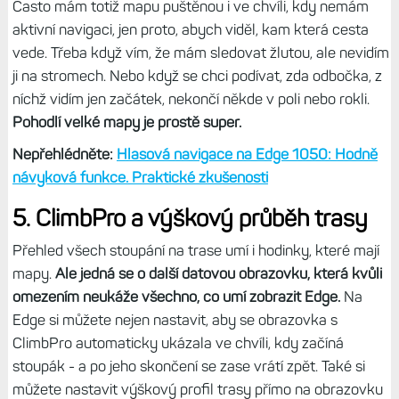
Často mám totiž mapu puštěnou i ve chvíli, kdy nemám
aktivní navigaci, jen proto, abych viděl, kam která cesta
vede. Třeba když vím, že mám sledovat žlutou, ale nevidím
ji na stromech. Nebo když se chci podívat, zda odbočka, z
níchž vidím jen začátek, nekončí někde v poli nebo rokli.
Pohodlí velké mapy je prostě super.
Nepřehlédněte:
Hlasová navigace na Edge 1050: Hodně
návyková funkce. Praktické zkušenosti
5. ClimbPro a výškový průběh trasy
Přehled všech stoupání na trase umí i hodinky, které mají
mapy.
Ale jedná se o další datovou obrazovku, která kvůli
omezením neukáže všechno, co umí zobrazit Edge.
Na
Edge si můžete nejen nastavit, aby se obrazovka s
ClimbPro automaticky ukázala ve chvíli, kdy začíná
stoupák - a po jeho skončení se zase vrátí zpět. Také si
můžete nastavit výškový profil trasy přímo na obrazovku