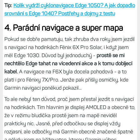
Tip:
Kolik vydrží cyklonavigace Edge 1050? A jak dopadlo
srovnání s Edge 1040? Postřehy a dojmy z testu
4. Parádní navigace a super mapa
Pokud se dobře pamatuju, tak zhruba dva roky jsem jezdil
s navigací na hodinkách Fénix 6X Pro Solar, i když jsem
měl Edge 1030. Důvod byl jednoduchý -
prostě se mi
nechtělo Edge tahat na vícedenní akce a k tomu dobíjecí
kabel.
A navigace na F6X byla docela pohodová - a to
platí i pro Fénixy 7X/Pro. Jenže pak přišly osmičky, kde
Garmin navigaci poněkud pokazil...
To ale nebyl ten důvod, proč jsem přestal jezdit s navigací
na hodinkách. Tím hlavním je displej AMOLED a obecně to,
že v režimu bludička prostě jsem na mapě neviděl
prakticky nic. Jasně, před odbočkou se displej vždy
rozjasní, ale odbočky má Garmin obecně značené špatně
a někdy jsem na křižovatce, kterou Garmin vůbec