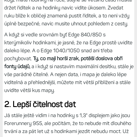
držet řidítek a na hodinky navíc vidíte úkosem. Zvedat
ruku blíže k obličeji znamená pustit řídítek, a to není vždy
úplně bezpečné, navíc musíte uhnout pohledem z cesty.
A když si vedle srovnám byť Edge 840/850 s
kterýmikoliv hodinkami, je jasné, že na Edge prostě uvidíte
daleko lépe. A o Edge 1040/1050 snad ani třeba
pochybovat.
Ty, co mají horší zrak, potěší doslova obří
fonty údajů,
a i když si nastavím maximální desítku, stále je
vše parádně čitelné. A nejen data, i mapa je daleko lépe
viditelná a přehlednější, můžete mít větší přiblížení a stále
uvidíte větší kus mapy.
2. Lepší čitelnost dat
Já stále ještě vidím i na hodinky s 1,3" displejem jako jsou
Forerunnery 955, ale počítám, že to nebude mít dlouhého
trvání a za pát let už s hodinkami jezdit nebudu moct. Už