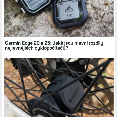
Garmin Edge 20 a 25: Jaké jsou hlavní rozdíly
nejlevnějších cyklopočítačů?