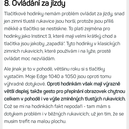
8. Ovládání za jízdy
Tlačítkové hodinky nemám problém ovládat za jízdy, snad
jen zimní tlusté rukavice jsou horší, protože jsou příliš
měkké a tlačítko se nestiskne. To platí zejména pro
hodinky jako Instinct 3, které mají velmi krátký chod a
tlačítka jsou jakoby „zapadlá“. Tyto hodinky v klasických
zimních rukavicích, které používám i na lyže, prostě
ovládat moc nezvládám.
Ale jinak je to v pohodě, většinu roku si s tlačítky
vystačím. Moje Edge 1040 a 1050 jsou oproti tomu
výhradně dotykové.
Oproti hodinkám však mají výrazně
větší displej, takže gesto pro přepínání obrazovek chytnou
celkem v pohodě i ve výše zmíněných tlustých rukavicích.
Což se mi na hodinkách fakt nepodaří - tam mám s
dotykem problém i v běžných rukavicích; už jen tím, že se
musím trefit na malou plochu.