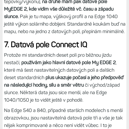
tepovky/výkonu),
na druhé mám pak datové pole
MyEDGE 2, kde vidím vše důležité vč. času a západu
slunce.
Pak je tu mapa, výškový profil a na Edge 1040
ještě výkon solárního dobíjení. Standardně koukám buď na
mapu, nebo na jedno z datových polí, přepínám minimálně.
7. Datová pole Connect IQ
Protože mi standardních deset polí pro běžnou jízdu
nestačí,
používám jako hlavní datové pole My EDGE 2
,
které má šest nastavitelných datových polí a dalších
deset standardních
plus ukazuje počasí a jeho předpověď
na následující hodiny, sílu a směr větru
či východ/západ
slunce. Některá data jsou sice menší, ale na Edge
1040/1050 je to vidět ještě v pohodě.
Na Edge 540 a 840, případně starších modelech s menší
obrazovkou, jsou nastavitelná datová pole tři a vše je tak
nějak komprimované a něco není vidět vůbec. I to je