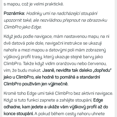
s mapou, což je velmi praktické.
Poznámka:
Hodinky umí na nadcházející stoupání
upozornit také, ale nezvládnou přepnout na obrazovku
ClimbPro jako Edge.
Když jedu podle navigace, mám nastavenou mapu, na ní
dvě datová pole dole, navigační instrukce se ukazují
nahoře a mezi mapou a datovými poli mám zobrazený
výškový profil trasy, který ukazuje stejné barvy jako
ClimbPro. Takže když vidím oranžovou nebo červenou,
vím, že budu makat.
Jasně, nevidíte tak daleko „dopředu“
jako u ClimbPro, ale hodně to pomáhá a standardní
ClimbPro používám jen výjimečně.
Kromě toho Edge umí také ClimbPro bez aktivní navigace.
Když si tuto funkci zapnete a zahájíte stoupání,
Edge
odhadne, kam jedete a ukáže vám výškový profil až do
konce stoupání.
A pokud během cesty nahoru uhnete