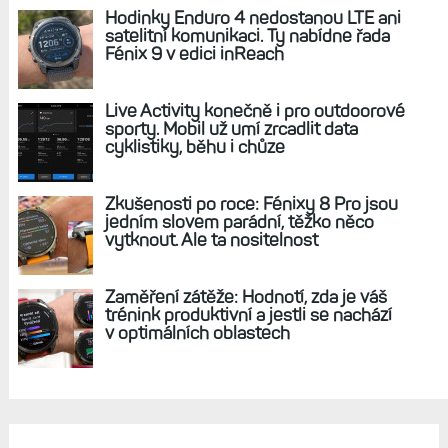
REKLAMA
AKTUÁLNĚ NA BLOGU
Diskuse: Jaký je váš fitness věk?
Hledám největší rozdíl mezi
skutečným a určeným Garminem
Hodinky Enduro 4 nedostanou LTE ani
satelitní komunikaci. Ty nabídne řada
Fénix 9 v edici inReach
Live Activity konečně i pro outdoorové
sporty. Mobil už umí zrcadlit data
cyklistiky, běhu i chůze