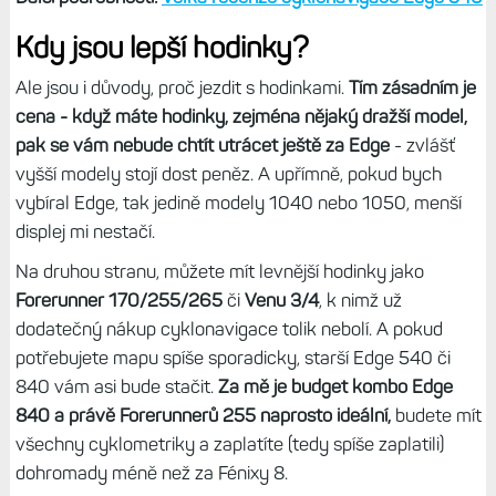
Kdy jsou lepší hodinky?
Ale jsou i důvody, proč jezdit s hodinkami.
Tím zásadním je
cena - když máte hodinky, zejména nějaký dražší model,
pak se vám nebude chtít utrácet ještě za Edge
- zvlášť
vyšší modely stojí dost peněz. A upřímně, pokud bych
vybíral Edge, tak jedině modely 1040 nebo 1050, menší
displej mi nestačí.
Na druhou stranu, můžete mít levnější hodinky jako
Forerunner 170/255/265
či
Venu 3/4
, k nimž už
dodatečný nákup cyklonavigace tolik nebolí. A pokud
potřebujete mapu spíše sporadicky, starší Edge 540 či
840 vám asi bude stačit.
Za mě je budget kombo Edge
840 a právě Forerunnerů 255 naprosto ideální,
budete mít
všechny cyklometriky a zaplatíte (tedy spíše zaplatili)
dohromady méně než za Fénixy 8.