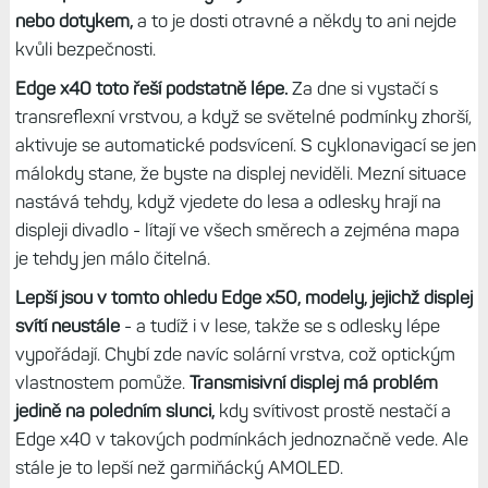
nebo dotykem,
a to je dosti otravné a někdy to ani nejde
kvůli bezpečnosti.
Edge x40 toto řeší podstatně lépe.
Za dne si vystačí s
transreflexní vrstvou, a když se světelné podmínky zhorší,
aktivuje se automatické podsvícení. S cyklonavigací se jen
málokdy stane, že byste na displej neviděli. Mezní situace
nastává tehdy, když vjedete do lesa a odlesky hrají na
displeji divadlo - lítají ve všech směrech a zejména mapa
je tehdy jen málo čitelná.
Lepší jsou v tomto ohledu Edge x50, modely, jejichž displej
svítí neustále
- a tudíž i v lese, takže se s odlesky lépe
vypořádají. Chybí zde navíc solární vrstva, což optickým
vlastnostem pomůže.
Transmisivní displej má problém
jedině na poledním slunci,
kdy svítivost prostě nestačí a
Edge x40 v takových podmínkách jednoznačně vede. Ale
stále je to lepší než garmiňácký AMOLED.