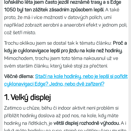
loňského léta jsem často jezdil neznámé trasy a s Edge
1050 byl ten zážitek zásadním způsobem lepší.
A také
proto, že má i více možností v datových polích, umí
například zobrazit aerobní a anaerobní efekt v jednom poli,
což šetří místo.
Trochu oklikou jsem se dostal tak k tématu článku:
Proč a
kdy je cyklonavigace lepší pro jízdu na kole než hodinky.
Mimochodem, trochu jsem toto téma nakousnul už ve
svém starším článku, který také stojí za přečtení.
Věčné dilema:
Stačí na kole hodinky, nebo je lepší si pořídit
cyklonavigaci Edge? Jedno, nebo dvě zařízení?
1. Velký displej
Zatímco u chůze, běhu či indoor aktivit není problém si
přiblížit hodinky doslova až pod nos, na kole, kdy máte
hodinky na řídítkách, je
větší displej rozhodně výhodou.
A i
když máte hodinky na ruce, stejně se většinu času musíte