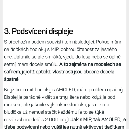
3. Podsvícení displeje
S přechozím bodem souvisí i ten následující. Pokud mám
na řídítkách hodinky s MIP, dobrou čitenost za jasného
dne. Jakmile se ale smráká, vjedu do lesa nebo se úplně
setmí, mám docela smůlu.
A to zejména na modelech se
safírem, jejichž optické vlastnosti jsou obecně docela
špatné.
Když budu mít hodinky s AMOLED, mám problém opačný.
Displej je parádně vidět za tmy, šera nebo když je pod
mrakem, ale jakmile vykoukne sluníčko, jas režimu
bludička už nemusí stačit každému (a to se týká i
novějších modelů s 2 000 nity).
Jak s MIP, tak AMOLED, je
třeba podsvícení nebo vyšší jas nutné aktivovat tlačítkem