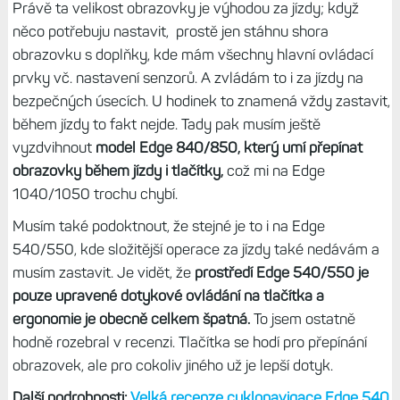
Právě ta velikost obrazovky je výhodou za jízdy; když
něco potřebuju nastavit, prostě jen stáhnu shora
obrazovku s doplňky, kde mám všechny hlavní ovládací
prvky vč. nastavení senzorů. A zvládám to i za jízdy na
bezpečných úsecích. U hodinek to znamená vždy zastavit,
během jízdy to fakt nejde. Tady pak musím ještě
vyzdvihnout
model Edge 840/850, který umí přepínat
obrazovky během jízdy i tlačítky,
což mi na Edge
1040/1050 trochu chybí.
Musím také podoktnout, že stejné je to i na Edge
540/550, kde složitější operace za jízdy také nedávám a
musím zastavit. Je vidět, že
prostředí Edge 540/550 je
pouze upravené dotykové ovládání na tlačítka a
ergonomie je obecně celkem špatná.
To jsem ostatně
hodně rozebral v recenzi. Tlačítka se hodí pro přepínání
obrazovek, ale pro cokoliv jiného už je lepší dotyk.
Další podrobnosti:
Velká recenze cyklonavigace Edge 540