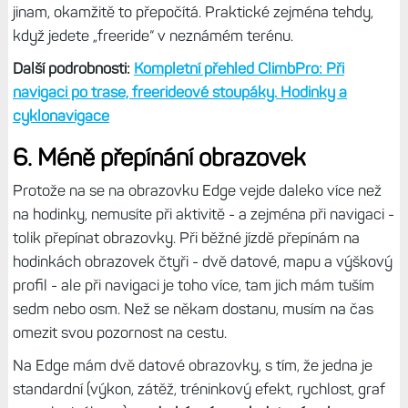
jinam, okamžitě to přepočítá. Praktické zejména tehdy,
když jedete „freeride“ v neznámém terénu.
Další podrobnosti:
Kompletní přehled ClimbPro: Při
navigaci po trase, freerideové stoupáky. Hodinky a
cyklonavigace
6. Méně přepínání obrazovek
Protože na se na obrazovku Edge vejde daleko více než
na hodinky, nemusíte při aktivitě - a zejména při navigaci -
tolik přepínat obrazovky. Při běžné jízdě přepínám na
hodinkách obrazovek čtyři - dvě datové, mapu a výškový
profil - ale při navigaci je toho více, tam jich mám tuším
sedm nebo osm. Než se někam dostanu, musím na čas
omezit svou pozornost na cestu.
Na Edge mám dvě datové obrazovky, s tím, že jedna je
standardní (výkon, zátěž, tréninkový efekt, rychlost, graf