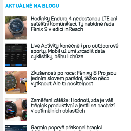
Fotogalerie: Cyklonavigace Edge 1040 vs. Edge
1050 za jasného dne. Jas displeje, čitelnost,
odlesky