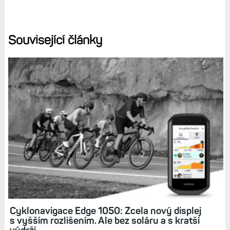
1050. I za cenu vyšší hmotnosti, větší velikosti i hlavně
nižší výdrže.
Čtěte dále:
Fotogalerie: Cyklonavigace Edge 1040 vs.
Edge 1050 za jasného dne. Jas displeje, čitelnost, odlesky
Diskuse k článku (17)
Tagy:
EDGE 1050
NAVIGACE
KOLO