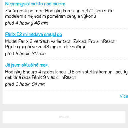
Fénix 9 v edici inReach
Live Activity konečně i pro outdoorové
sporty. Mobil už umí zrcadlit data
cyklistiky, běhu i chůze
Zkušenosti po roce: Fénixy 8 Pro jsou
jedním slovem parádní, těžko něco
vytknout. Ale ta nositelnost
Zaměření zátěže: Hodnotí, zda je váš
trénink produktivní a jestli se nachází
v optimálních oblastech
Garmin poprvé překonal hranici
300 dolarů. Cena akcií za devět
měsíců výrazně vzrostla