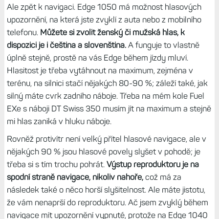
Ale zpět k navigaci. Edge 1050 má možnost hlasových
upozornění, na která jste zvyklí z auta nebo z mobilního
telefonu.
Můžete si zvolit ženský či mužská hlas, k
dispozici je i čeština a slovenština.
A funguje to vlastně
úplně stejně, prostě na vás Edge během jízdy mluví.
Hlasitost je třeba vytáhnout na maximum, zejména v
terénu, na silnici stačí nějakých 80-90 %; záleží také, jak
silný máte cvrk zadního náboje. Třeba na mém kole Fuel
EXe s náboji DT Swiss 350 musím jít na maximum a stejně
mi hlas zaniká v hluku náboje.
Rovněž protivítr není velký přítel hlasové navigace, ale v
nějakých 90 % jsou hlasové povely slyšet v pohodě; je
třeba si s tím trochu pohrát.
Výstup reproduktoru je na
spodní straně navigace, nikoliv nahoře,
což má za
následek také o něco horší slyšitelnost. Ale máte jistotu,
že vám nenaprší do reproduktoru. Ač jsem zvyklý během
navigace mít upozornění vypnuté, protože na Edge 1040