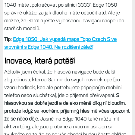
1050 nenahlásí odbočení ve chvíli, kdy byste to nejvíc
potřebovali, a naopak jej hlásí tehdy, když ani odbočit není
kam – jedete jen do zatáčky. To ale není problém hlasu,
ale navigace obecně.
Nutno ale napsat, že
při přímém srovnání na několika fakt
dlouhých trasách funguje navigace s Edge 1050 lépe než
s Edge 1040,
lépe hlásí odbočky, zejména, když jdou po
sobě – jedna vlevo, druhá vpravo. Edge 1040 často
nahlásí jen jednu z nich. Také ve chvíli, kdy podle Edge
1040 máte „pokračovat po silnici 3333“, Edge 1050
správně ukáže, za jak dlouho máte odbočit atd. Ale je
možné, že Garmin ještě vylepšenou navigaci nacpe i do
starších modelů.
Tip:
Edge 1050: Jak vypadá mapa Topo Czech 5 ve
srovnání s Edge 1040. Na rozlišení záleží