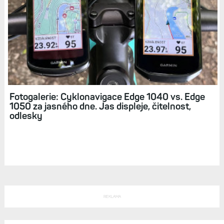
840 a 1040 získají s novým updatem funkce
z nového modelu Edge 1050
Zápisky bloggera (30): Cyklonavigace Edge
1050. Budoucnost, nebo promarněná
příležitost?