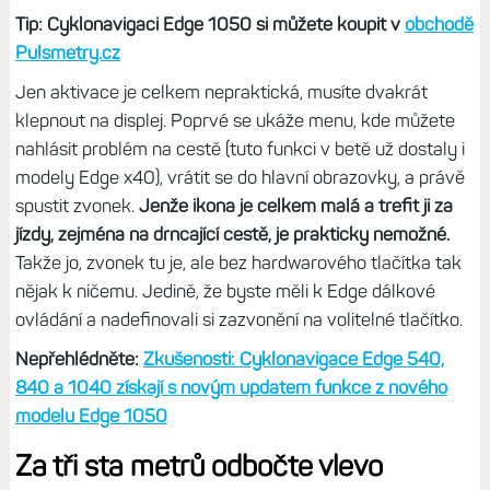
Tip: Cyklonavigaci Edge 1050 si můžete koupit v
obchodě
Pulsmetry.cz
Jen aktivace je celkem nepraktická, musíte dvakrát
klepnout na displej. Poprvé se ukáže menu, kde můžete
nahlásit problém na cestě (tuto funkci v betě už dostaly i
modely Edge x40), vrátit se do hlavní obrazovky, a právě
spustit zvonek.
Jenže ikona je celkem malá a trefit ji za
jízdy, zejména na drncající cestě, je prakticky nemožné.
Takže jo, zvonek tu je, ale bez hardwarového tlačítka tak
nějak k ničemu. Jedině, že byste měli k Edge dálkové
ovládání a nadefinovali si zazvonění na volitelné tlačítko.
Nepřehlédněte:
Zkušenosti: Cyklonavigace Edge 540,
840 a 1040 získají s novým updatem funkce z nového
modelu Edge 1050
Za tři sta metrů odbočte vlevo