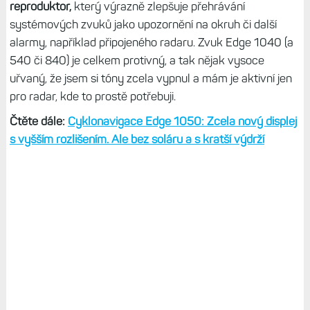
reproduktor,
který výrazně zlepšuje přehrávání
systémových zvuků jako upozornění na okruh či další
alarmy, například připojeného radaru. Zvuk Edge 1040 (a
540 či 840) je celkem protivný, a tak nějak vysoce
uřvaný, že jsem si tóny zcela vypnul a mám je aktivní jen
pro radar, kde to prostě potřebuji.
Čtěte dále:
Cyklonavigace Edge 1050: Zcela nový displej
s vyšším rozlišením. Ale bez soláru a s kratší výdrží