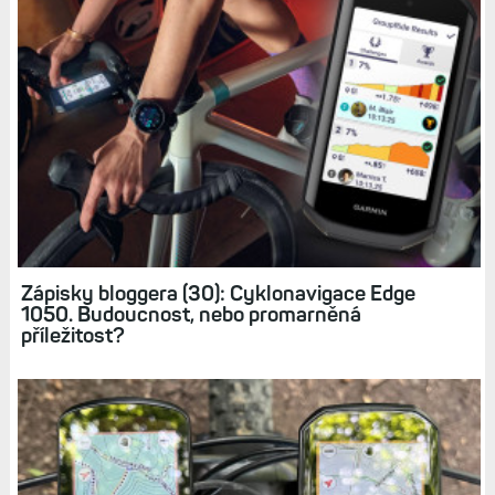
Cyklonavigace Edge 1050: Zcela nový displej
s vyšším rozlišením. Ale bez soláru a s kratší
výdrží
Zkušenosti: Cyklonavigace Edge 540,