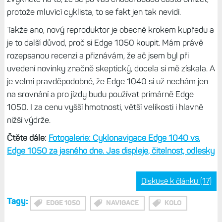
Inovace, která potěší
Ačkoliv jsem čekal, že hlasová navigace bude další
zbytečností, kterou Garmin do svých novinek cpe (po
vzoru hodinek, kde ale potřebujete připojeným mobilní
telefon nebo sluchátka), jde o příjemné překvapení.
S
hlasovkou se dobře jezdí a daleko méně díky ní bloudím,
protože když se kochám, příjemný hlas mě včas upozorní,
že se něco děje.
Jasně, na Edge 1040 také můžu mít
aktivní tóny, ale jsou protivné a rvou mi uši. Jen si
zvykněte na to, že se po vás chodci budou často ohlížet,
protože mluvící cyklista, to se fakt jen tak nevidí.
Takže ano, nový reproduktor je obecně krokem kupředu a
je to další důvod, proč si Edge 1050 koupit. Mám právě
rozepsanou recenzi a přiznávám, že ač jsem byl při
uvedení novinky značně skeptický, docela si mě získala. A
je velmi pravděpodobné, že Edge 1040 si už nechám jen
na srovnání a pro jízdy budu používat primárně Edge