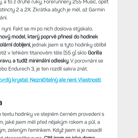
Epixy, Fénixy 7, Forerunnery 955 či 965, začaly
k jsem ty starší prostě prodal, protože se mi
to včetně zmíněných Fénixů 6X, které mi většinu
třeba Epixy. Jenže se mi stále častěji stávalo, že
ověření nějakých funkcí či srovnání.
 rozhodl, že jednak hodinky, které si jednou
 si dokoupím starší modely do archivu.
A tak jsem
y, a to z druhé ruky, Forerunnery 255 Music, opět
nstincty 2 a 2X. Zkrátka abych je měl, až Garmin
ání.
ž nyní. Fakt se mi po nich doslova stýskalo.
ový model, který poprvé přinesl do hodinek
olární dobíjení,
jednak jsem si tyto hodinky oblíbil
 totiž v lehkém titanovém těle (55 g) sklo
Gorilla
ravu, a tudíž minimální odlesky.
V porovnání se
bo Endurech 3, je ten rozdíl sakra znát.