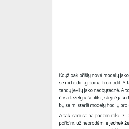
postihlo
krvácení do hrudníku a d
jsem je měl na ruce s tmavě zele
na většině fotek.
Čtěte dále:
Přežil jsem svou smrt
doživotní omezení