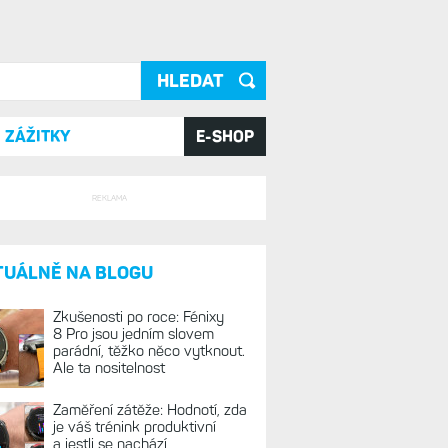
ání
ZÁŽITKY
E-SHOP