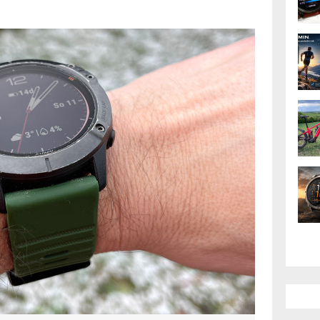
 funkcí a vlastností,
sto hodily
estkové Fénixy a nepotřebujete poslední
dou vám sloužit ještě dlouho. Zkusil jsem
vní hodinky. A jsou stále prudce
AK