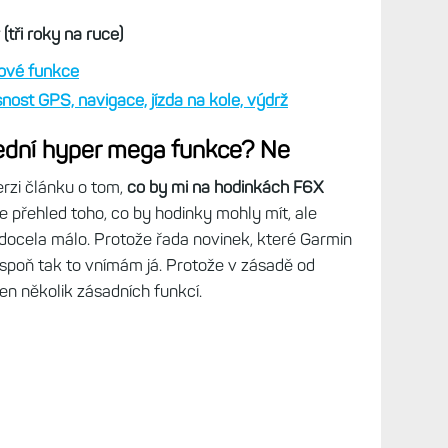
 opravdu chybí oproti hodinkám Fénix 7 či Epix a
 sednete do Superbu a po čase se vrátíte zpět.
nou chybět, o kterých jste ale do té doby vůbec
psal recenzi F6X, končil jsem se slovy, že mi na
in ale mezitím přidal do hodinek tolik funkcí a
ravda. Kdo jednou okusil něco zásadně jiného, k
(tři roky na ruce)
 nové funkce
snost GPS, navigace, jízda na kole, výdrž
lední hyper mega funkce? Ne
erzi článku o tom,
co by mi na hodinkách F6X
e přehled toho, co by hodinky mohly mít, ale