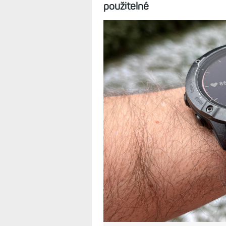
stále skvělé. 10
které by se pře
12.1.2025
Pokud máte na ruce stále š
ultra-super-mega funkce, bu
je po delší době mít jako hla
použitelné