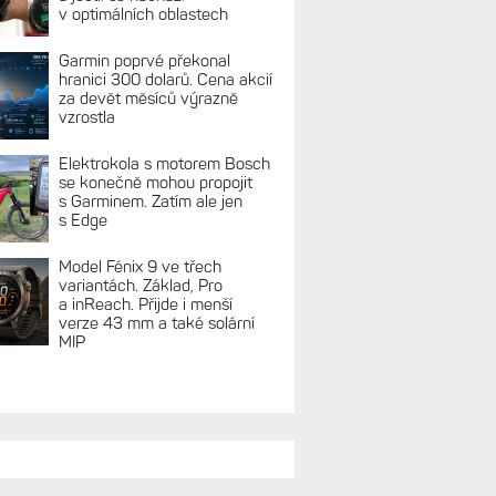
REKLAMA
TUÁLNĚ NA BLOGU
Zkušenosti po roce: Fénixy
8 Pro jsou jedním slovem
parádní, těžko něco vytknout.
Ale ta nositelnost
Zaměření zátěže: Hodnotí, zda
je váš trénink produktivní