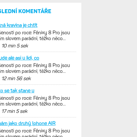
a jestli se nachází
v optimálních oblastech
Garmin poprvé překonal
hranici 300 dolarů. Cena akcií
za devět měsíců výrazně
vzrostla
Elektrokola s motorem Bosch
se konečně mohou propojit
s Garminem. Zatím ale jen
s Edge
Model Fénix 9 ve třech
variantách. Základ, Pro
a inReach. Přijde i menší
verze 43 mm a také solární
MIP