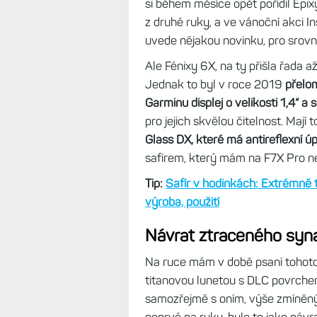
Když pak přišly nové modely jako 
se mi hodinky doma hromadit. A ta
tehdy jevily jako nadbytečné. A 
času ležely v šuplíku, stejně jako 
by se mi starší modely hodily pro 
A tak jsem se na podzim roku 2023
pořídím, už neprodám,
a jednak že
si během měsíce opět pořídil Epix
z druhé ruky, a ve vánoční akci I
uvede nějakou novinku, pro srovn
Ale Fénixy 6X, na ty přišla řada a
Jednak to byl v roce 2019
přelom
Garminu displej o velikosti 1,4“
a s
pro jejich skvělou čitelnost. Mají
Glass DX, které má antireflexní úp
safírem, který mám na F7X Pro ne