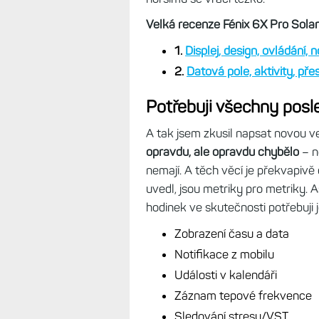
Další podrobnosti:
Fénix 6X: Co mi
bez jakých funkcí se obejdu
Je to stejné, jako když si z Fabie
Také vám bude spousta věcí najed
nevěděli.
Čili když jsem před léty 
hodinkách nechybí vůbec nic. Garm
možností, že už to bohužel není p
horšímu se vrací těžko.
Velká recenze Fénix 6X Pro Solar 
1.
Displej, design, ovládání,
2.
Datová pole, aktivity, pře
Potřebuji všechny pos
A tak jsem zkusil napsat novou v
opravdu, ale opravdu chybělo
– n