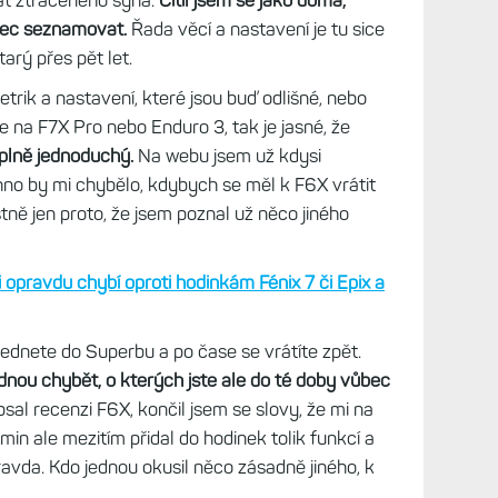
rdý krystal. Nezničitelný ale není. Vlastnosti,
a
 textu hodinky ve stejném černém provedení s
, jaké jsem měl před nějakým rokem a půl, a
m, zeleným řemínkem. Když jsem si je nasadil
rat ztraceného syna.
Cítil jsem se jako doma,
bec seznamovat.
Řada věcí a nastavení je tu sice
tarý přes pět let.
etrik a nastavení, které jsou buď odlišné, nebo
e na F7X Pro nebo Enduro 3, tak je jasné, že
plně jednoduchý.
Na webu jsem už kdysi
hno by mi chybělo, kdybych se měl k F6X vrátit
tně jen proto, že jsem poznal už něco jiného