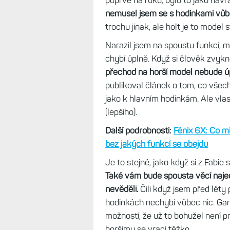
Tip:
Safír v hodinkách: Extrémně tv
výroba, použití
Návrat ztraceného syn
Na ruce mám v době psaní tohoto
titanovou lunetou s DLC povrchem
samozřejmě s oním, výše zmíněný
poprvé na ruku, bylo to jako náv
nemusel jsem se s hodinkami vů
trochu jinak, ale holt je to model s
Narazil jsem na spoustu funkcí, m
chybí úplně. Když si člověk zvykn
přechod na horší model nebude ú
publikoval článek o tom, co všec
jako k hlavním hodinkám. Ale vlas
(lepšího).