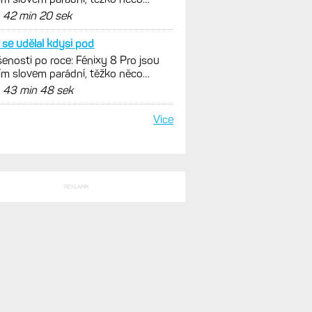
SLEDNÍ KOMENTÁŘE
ná kravina je chtít
enosti po roce: Fénixy 8 Pro jsou
ím slovem parádní, těžko něco