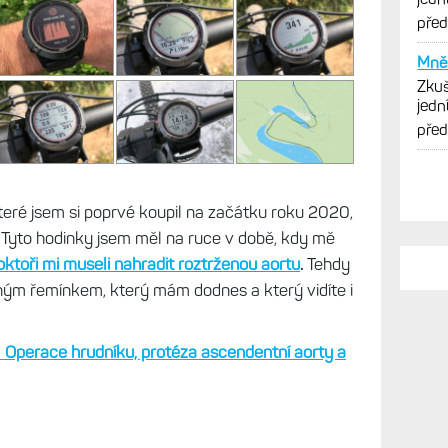
PO
Hroz
Zkuš
které jsem si poprvé koupil na začátku roku 2020,
jedn
Tyto hodinky jsem měl na ruce v době, kdy mě