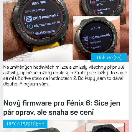
Diskuze (55)
Na zmíněných hodinkách mi zcela zmizely všechny připnuté
aktivity, úplně se rozbily doplňky a ztratily se složky. To samé
se mi už dříve stalo na Instinctech 2. Do kupy jsem to dával
dlouho. A nejsem sám...
Nový firmware pro Fénix 6: Sice jen
pár oprav, ale snaha se cení
TIPY A POSTŘEHY