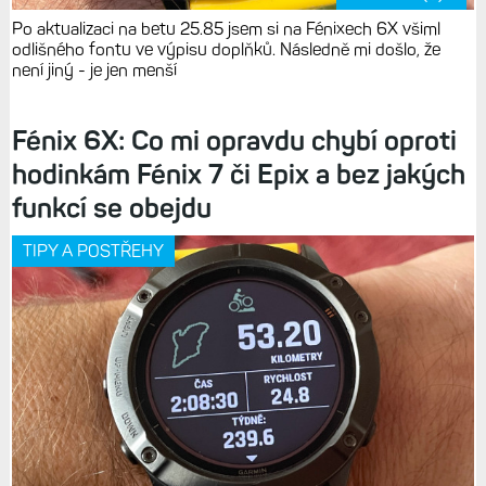
Po aktualizaci na betu 25.85 jsem si na Fénixech 6X všiml
odlišného fontu ve výpisu doplňků. Následně mi došlo, že
není jiný - je jen menší
Fénix 6X: Co mi opravdu chybí oproti
hodinkám Fénix 7 či Epix a bez jakých
funkcí se obejdu
TIPY A POSTŘEHY