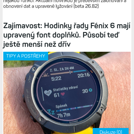
nějakou funkci. Aktuální novinkou je především zálohování a
obnovení dat a upravené lyžování (beta 26.82)
Zajímavost: Hodinky řady Fénix 6 mají
upravený font doplňků. Působí teď
ještě menší než dřív
TIPY A POSTŘEHY
Diskuze (0)