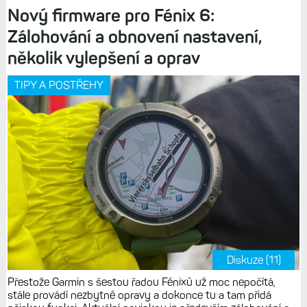
Nový firmware pro Fénix 6:
Zálohování a obnovení nastavení,
několik vylepšení a oprav
TIPY A POSTŘEHY
Diskuze (11)
Přestože Garmin s šestou řadou Fénixů už moc nepočítá,
stále provádí nezbytné opravy a dokonce tu a tam přidá