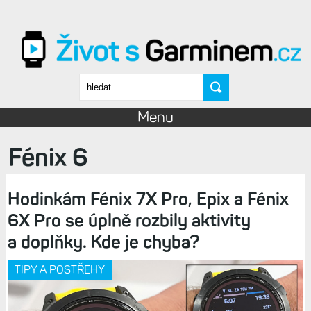
Přejít k hlavnímu obsahu
Vyhledávání
Menu
Fénix 6
Hodinkám Fénix 7X Pro, Epix a Fénix
6X Pro se úplně rozbily aktivity
a doplňky. Kde je chyba?
TIPY A POSTŘEHY