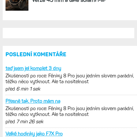
REKLAMA
AKTUÁLNĚ NA BLOGU
Zkušenosti po roce: Fénixy 8 Pro jsou
jedním slovem parádní, těžko něco
vytknout. Ale ta nositelnost
Zaměření zátěže: Hodnotí, zda je váš
trénink produktivní a jestli se nachází
v optimálních oblastech
Garmin poprvé překonal hranici
300 dolarů. Cena akcií za devět
měsíců výrazně vzrostla
Elektrokola s motorem Bosch se
konečně mohou propojit s Garminem.