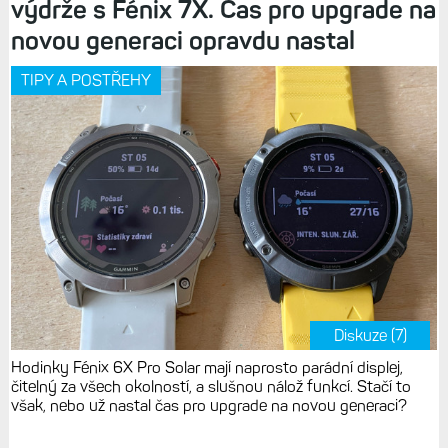
výdrže s Fénix 7X. Čas pro upgrade na
novou generaci opravdu nastal
TIPY A POSTŘEHY
Diskuze (7)
Hodinky Fénix 6X Pro Solar mají naprosto parádní displej,
čitelný za všech okolností, a slušnou nálož funkcí. Stačí to
však, nebo už nastal čas pro upgrade na novou generaci?