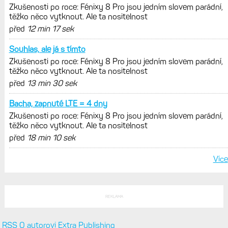
Zatím ale jen s Edge
Model Fénix 9 ve třech variantách.
Základ, Pro a inReach. Přijde i menší
verze 43 mm a také solární MIP