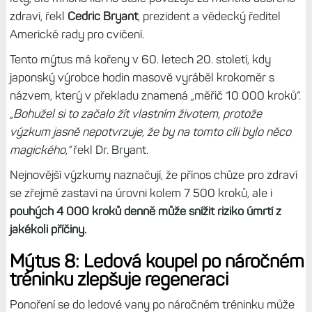
zdraví, řekl
Cedric Bryant
, prezident a vědecký ředitel
Americké rady pro cvičení.
Tento mýtus má kořeny v 60. letech 20. století, kdy
japonský výrobce hodin masově vyráběl krokoměr s
názvem, který v překladu znamená „měřič 10 000 kroků“.
„Bohužel si to začalo žít vlastním životem, protože
výzkum jasně nepotvrzuje, že by na tomto cíli bylo něco
magického,“
řekl Dr. Bryant.
Nejnovější výzkumy naznačují, že přínos chůze pro zdraví
se zřejmě zastaví na úrovni kolem 7 500 kroků, ale i
pouhých 4 000 kroků denně může snížit riziko úmrtí z
jakékoli příčiny.
Mýtus 8: Ledová koupel po náročném
tréninku zlepšuje regeneraci
Ponoření se do ledové vany po náročném tréninku může