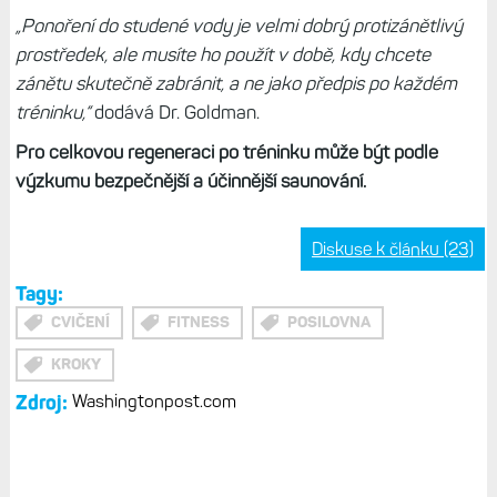
„Ponoření do studené vody je velmi dobrý protizánětlivý
prostředek, ale musíte ho použít v době, kdy chcete
zánětu skutečně zabránit, a ne jako předpis po každém
tréninku,“
dodává Dr. Goldman.
Pro celkovou regeneraci po tréninku může být podle
výzkumu bezpečnější a účinnější saunování.
Diskuse k článku (23)
Tagy:
CVIČENÍ
FITNESS
POSILOVNA
KROKY
Zdroj:
Washingtonpost.com