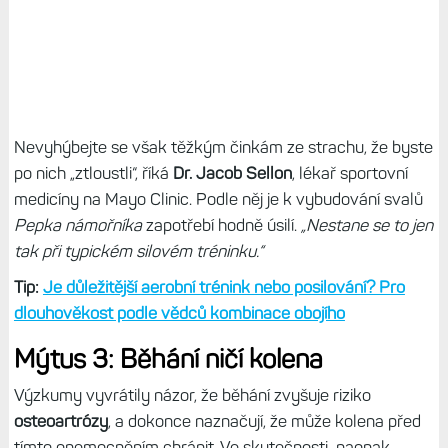
Nevyhýbejte se však těžkým činkám ze strachu, že byste
po nich „ztloustli“, říká
Dr. Jacob Sellon
, lékař sportovní
medicíny na Mayo Clinic. Podle něj je k vybudování svalů
Pepka námořníka
zapotřebí hodně úsilí.
„Nestane se to jen
tak při typickém silovém tréninku.“
Tip:
Je důležitější aerobní trénink nebo posilování? Pro
dlouhověkost podle vědců kombinace obojího
Mýtus 3: Běhání ničí kolena
Výzkumy vyvrátily názor, že běhání zvyšuje riziko
osteoartrózy
, a dokonce naznačují, že může kolena před
tímto onemocněním chránit. Ve skutečnosti naopak