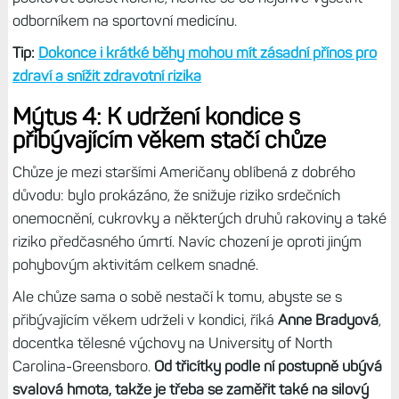
odborníkem na sportovní medicínu.
Tip:
Dokonce i krátké běhy mohou mít zásadní přínos pro
zdraví a snížit zdravotní rizika
Mýtus 4: K udržení kondice s
přibývajícím věkem stačí chůze
Chůze je mezi staršími Američany oblíbená z dobrého
důvodu: bylo prokázáno, že snižuje riziko srdečních
onemocnění, cukrovky a některých druhů rakoviny a také
riziko předčasného úmrtí. Navíc chození je oproti jiným
pohybovým aktivitám celkem snadné.
Ale chůze sama o sobě nestačí k tomu, abyste se s
přibývajícím věkem udrželi v kondici, říká
Anne Bradyová
,
docentka tělesné výchovy na University of North
Carolina-Greensboro.
Od třicítky podle ní postupně ubývá
svalová hmota, takže je třeba se zaměřit také na silový