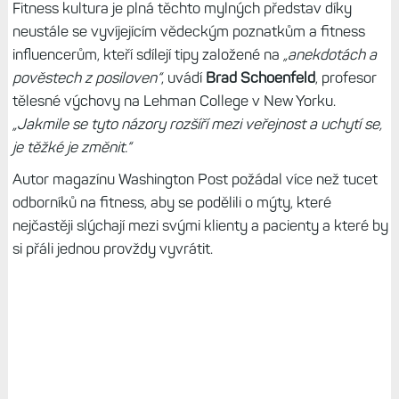
Fitness kultura je plná těchto mylných představ díky
neustále se vyvíjejícím vědeckým poznatkům a fitness
influencerům, kteří sdílejí tipy založené na
„anekdotách a
pověstech z posiloven“
, uvádí
Brad Schoenfeld
, profesor
tělesné výchovy na Lehman College v New Yorku.
„Jakmile se tyto názory rozšíří mezi veřejnost a uchytí se,
je těžké je změnit.“
Autor magazínu Washington Post požádal více než tucet
odborníků na fitness, aby se podělili o mýty, které
nejčastěji slýchají mezi svými klienty a pacienty a které by
si přáli jednou provždy vyvrátit.