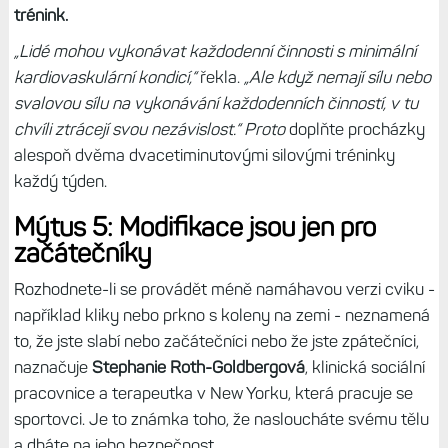
trénink.
„Lidé mohou vykonávat každodenní činnosti s minimální
kardiovaskulární kondicí,“
řekla.
„Ale když nemají sílu nebo
svalovou sílu na vykonávání každodenních činností, v tu
chvíli ztrácejí svou nezávislost.“ Proto
doplňte procházky
alespoň dvěma dvacetiminutovými silovými tréninky
každý týden.
Mýtus 5: Modifikace jsou jen pro
začátečníky
Rozhodnete-li se provádět méně namáhavou verzi cviku -
například kliky nebo prkno s koleny na zemi - neznamená
to, že jste slabí nebo začátečníci nebo že jste zpátečníci,
naznačuje
Stephanie Roth-Goldbergová
, klinická sociální
pracovnice a terapeutka v New Yorku, která pracuje se
sportovci. Je to známka toho, že nasloucháte svému tělu
a dbáte na jeho bezpečnost.