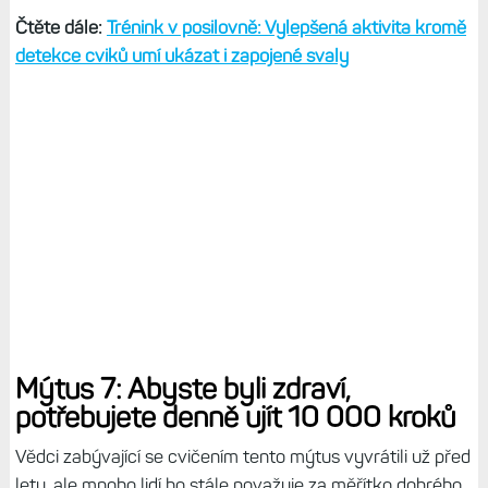
Čtěte dále:
Trénink v posilovně: Vylepšená aktivita kromě
detekce cviků umí ukázat i zapojené svaly
Mýtus 7: Abyste byli zdraví,
potřebujete denně ujít 10 000 kroků
Vědci zabývající se cvičením tento mýtus vyvrátili už před
lety, ale mnoho lidí ho stále považuje za měřítko dobrého