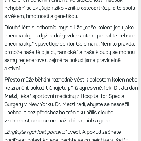
nehýbání se zvyšuje riziko vzniku osteoartrózy, a to spolu
s věkem, hmotností a genetikou.
Dlouhá léta si odborníci mysleli, že „naše kolena jsou jako
pneumatiky - když hodně jezdíte autem, propálíte běhoun
pneumatiky,“ vysvětluje doktor Goldman. „Není to pravda,
protože naše tělo je dynamické,“ a naše klouby se mohou
samy regenerovat, zejména pokud jsme pravidelně
aktivní.
Přesto může běhání rozhodně vést k bolestem kolen nebo
ke zranění, pokud trénujete příliš agresivně,
řekl
Dr. Jordan
Metzl
, lékař sportovní medicíny z Hospital for Special
Surgery v New Yorku. Dr. Metzl radí, abyste se nesnažili
uběhnout bez předchozího tréninku příliš dlouhou
vzdálenost nebo se nesnažili běhat příliš ryche.
„Zvyšujte rychlost pomalu,“
uvedl. A pokud začnete
pociťovat bolest kolene, nechte se co nejdříve vyšetřit