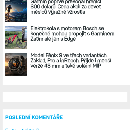
AKTUÁLNĚ NA BLOGU
Zkušenosti po roce: Fénixy 8 Pro jsou
jedním slovem parádní, těžko něco
vytknout. Ale ta nositelnost
Zaměření zátěže: Hodnotí, zda je váš
trénink produktivní a jestli se nachází
v optimálních oblastech
Garmin poprvé překonal hranici
300 dolarů. Cena akcií za devět
měsíců výrazně vzrostla
Elektrokola s motorem Bosch se
konečně mohou propojit s Garminem.
Zatím ale jen s Edge
Model Fénix 9 ve třech variantách.