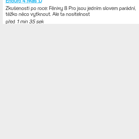
Základ, Pro a inReach. Přijde i menší
verze 43 mm a také solární MIP