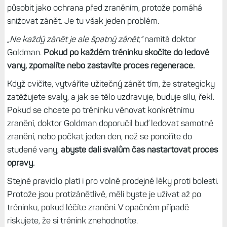
působit jako ochrana před zraněním, protože pomáhá
snižovat zánět. Je tu však jeden problém.
„Ne každý zánět je ale špatný zánět,“
namítá doktor
Goldman.
Pokud po každém tréninku skočíte do ledové
vany, zpomalíte nebo zastavíte proces regenerace.
Když cvičíte, vytváříte užitečný zánět tím, že strategicky
zatěžujete svaly, a jak se tělo uzdravuje, buduje sílu, řekl.
Pokud se chcete po tréninku věnovat konkrétnímu
zranění, doktor Goldman doporučil buď ledovat samotné
zranění, nebo počkat jeden den, než se ponoříte do
studené vany,
abyste dali svalům čas nastartovat proces
opravy.
Stejné pravidlo platí i pro volně prodejné léky proti bolesti.
Protože jsou protizánětlivé, měli byste je užívat až po
tréninku, pokud léčíte zranění. V opačném případě
riskujete, že si trénink znehodnotíte.