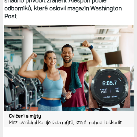
snadno přivodit zranění. Alespoň podle
odborníků, které oslovil magazín Washington
Post
Cvičení a mýty
Mezi cvičícími koluje řada mýtů, které mohou i uškodit