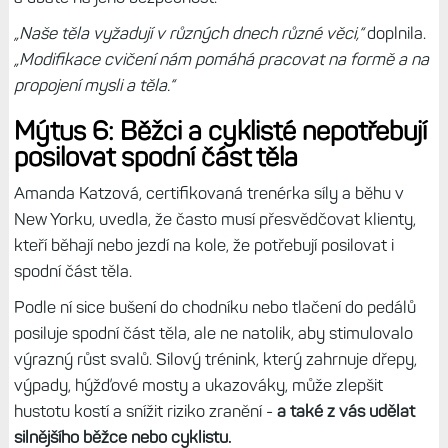
„Naše těla vyžadují v různých dnech různé věci,“
doplnila.
„Modifikace cvičení nám pomáhá pracovat na formě a na
propojení mysli a těla.“
Mýtus 6: Běžci a cyklisté nepotřebují
posilovat spodní část těla
Amanda Katzová, certifikovaná trenérka síly a běhu v
New Yorku, uvedla, že často musí přesvědčovat klienty,
kteří běhají nebo jezdí na kole, že potřebují posilovat i
spodní část těla.
Podle ní sice bušení do chodníku nebo tlačení do pedálů
posiluje spodní část těla, ale ne natolik, aby stimulovalo
výrazný růst svalů. Silový trénink, který zahrnuje dřepy,
výpady, hýžďové mosty a ukazováky, může zlepšit
hustotu kostí a snížit riziko zranění -
a také z vás udělat
silnějšího běžce nebo cyklistu.