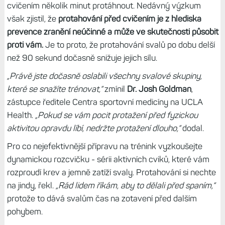
cvičením několik minut protáhnout. Nedávný výzkum
však zjistil, že
protahování před cvičením je z hlediska
prevence zranění neúčinné a může ve skutečnosti působit
proti vám.
Je to proto, že protahování svalů po dobu delší
než 90 sekund dočasně snižuje jejich sílu.
„Právě jste dočasně oslabili všechny svalové skupiny,
které se snažíte trénovat,“
zmínil
Dr. Josh Goldman
,
zástupce ředitele Centra sportovní medicíny na UCLA
Health.
„Pokud se vám pocit protažení před fyzickou
aktivitou opravdu líbí, nedržte protažení dlouho,“
dodal.
Pro co nejefektivnější přípravu na trénink vyzkoušejte
dynamickou rozcvičku - sérii aktivních cviků, které vám
rozproudí krev a jemně zatíží svaly. Protahování si nechte
na jindy, řekl.
„Rád lidem říkám, aby to dělali před spaním,“
protože to dává svalům čas na zotavení před dalším
pohybem.