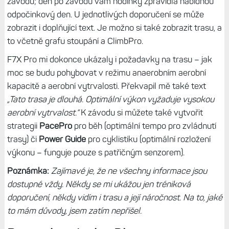
závodu; den po závodu vám hodinky zpravidla nabídnou
odpočinkový den. U jednotlivých doporučení se může
zobrazit i doplňující text. Je možno si také zobrazit trasu, a
to včetně grafu stoupání a ClimbPro.
F7X Pro mi dokonce ukázaly i požadavky na trasu – jak
moc se budu pohybovat v režimu anaerobním aerobní
kapacitě a aerobní vytrvalosti. Překvapil mě také text
„Tato trasa je dlouhá. Optimální výkon vyžaduje vysokou
aerobní vytrvalost.“
K závodu si můžete také vytvořit
strategii
PacePro
pro běh (optimální tempo pro zvládnutí
trasy) či
Power Guide
pro cyklistiku (optimální rozložení
výkonu – funguje pouze s patřičným senzorem).
Poznámka:
Zajímavé je, že ne všechny informace jsou
dostupné vždy. Někdy se mi ukážou jen tréniková
doporučení, někdy vidím i trasu a její náročnost. Na to, jaké
to mám důvody, jsem zatím nepřišel.