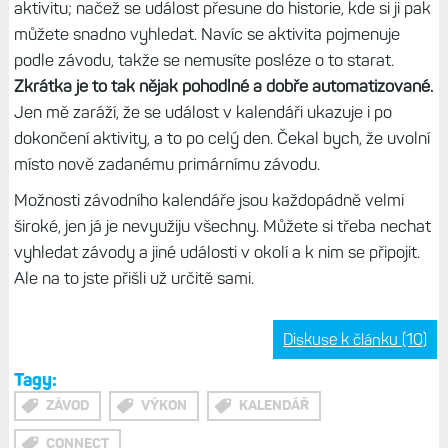
aktivitu; načež se událost přesune do historie, kde si ji pak
můžete snadno vyhledat. Navíc se aktivita pojmenuje
podle závodu, takže se nemusíte posléze o to starat.
Zkrátka je to tak nějak pohodlné a dobře automatizované.
Jen mě zaráží, že se událost v kalendáři ukazuje i po
dokončení aktivity, a to po celý den. Čekal bych, že uvolní
místo nově zadanému primárnímu závodu.
Možnosti závodního kalendáře jsou každopádně velmi
široké, jen já je nevyužiju všechny. Můžete si třeba nechat
vyhledat závody a jiné události v okolí a k nim se připojit.
Ale na to jste přišli už určitě sami.
Diskuse k článku (10)
Tagy:
ZÁVOD
VÝKON
KALENDÁŘ
CONNECT