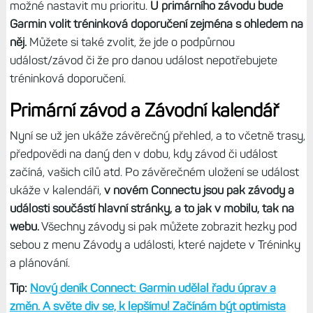
možné nastavit mu prioritu.
U primárního závodu bude
Garmin volit tréninková doporučení zejména s ohledem na
něj.
Můžete si také zvolit, že jde o podpůrnou
událost/závod či že pro danou událost nepotřebujete
tréninková doporučení.
Primární závod a Závodní kalendář
Nyní se už jen ukáže závěrečný přehled, a to včetně trasy,
předpovědi na daný den v dobu, kdy závod či událost
začíná, vašich cílů atd. Po závěrečném uložení se událost
ukáže v kalendáři,
v novém Connectu jsou pak závody a
události součástí hlavní stránky, a to jak v mobilu, tak na
webu.
Všechny závody si pak můžete zobrazit hezky pod
sebou z menu Závody a události, které najdete v Tréninky
a plánování.
Tip:
Nový deník Connect: Garmin udělal řadu úprav a
změn. A světe div se, k lepšímu! Začínám být optimista