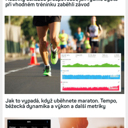
Hodinky dokážou předpovědět, jak rychle byste
při vhodném tréninku zaběhli závod