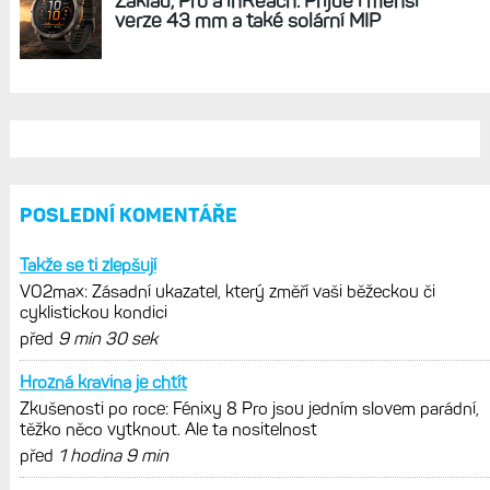
REKLAMA
AKTUÁLNĚ NA BLOGU
Zkušenosti po roce: Fénixy 8 Pro jsou
jedním slovem parádní, těžko něco
vytknout. Ale ta nositelnost
Zaměření zátěže: Hodnotí, zda je váš
trénink produktivní a jestli se nachází
v optimálních oblastech
Garmin poprvé překonal hranici
300 dolarů. Cena akcií za devět
měsíců výrazně vzrostla
Elektrokola s motorem Bosch se