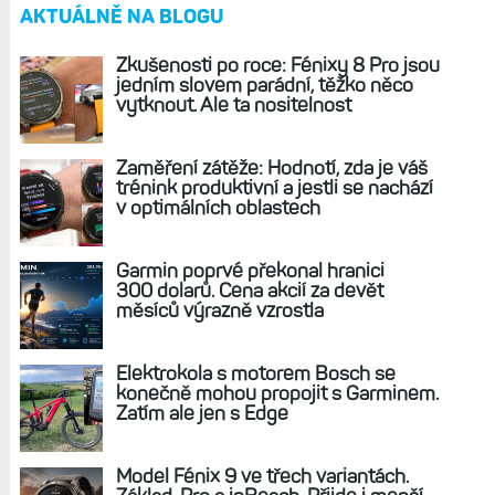
Zhodnocení výkonu: Víte, jak vám to dnes běhá
nebo jede? Garmin určí vaši aktuální kondici
VO2max