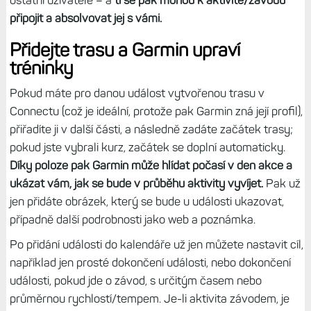
ostatní uživatele – a
ti se pak mohou k aktivitě/závodu
připojit a absolvovat jej s vámi.
Přidejte trasu a Garmin upraví
tréninky
Pokud máte pro danou událost vytvořenou trasu v
Connectu (což je ideální, protože pak Garmin zná její profil),
přiřadíte ji v další části, a následně zadáte začátek trasy;
pokud jste vybrali kurz, začátek se doplní automaticky.
Díky poloze pak Garmin může hlídat počasí v den akce a
ukázat vám, jak se bude v průběhu aktivity vyvíjet.
Pak už
jen přidáte obrázek, který se bude u události ukazovat,
případně další podrobnosti jako web a poznámka.
Po přidání události do kalendáře už jen můžete nastavit cíl,
například jen prosté dokončení události, nebo dokončení
události, pokud jde o závod, s určitým časem nebo
průměrnou rychlostí/tempem. Je-li aktivita závodem, je