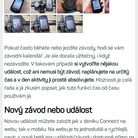
Pokud často běháte nebo jezdíte závody, hodí se vám
závodní kalendář. Je ale docela užitečný, i když
nezávodíte. V takovém případě
si vytvoříte nějakou
událost, což ani nemusí být závod, naplánujete na určitý
čas a v den aktivity ji prostě absolvujete.
Možností je celá
řada a já zkusím popsat, jak tuto funkci čas od času
používám já.
Nový závod nebo událost
Novou událost můžete založit jak v deníku Connect na
webu, tak v mobilu. Na webu je to jednodušší a rychlejší,
navíc v nové betě jsou události/závody dostupné přímo na