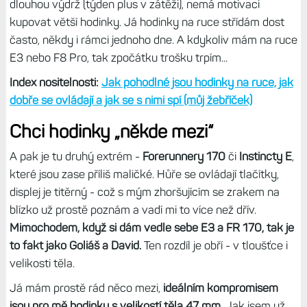
Dříve jsem měl zmíněné F6X proto, že měly jako jediné 1,4"
displej. Jenže doba se změnila, dnes máme stejný displej v
menších hodinkách, takže pokud člověk nechce fakt
dlouhou výdrž (týden plus v zátěži), nemá motivaci
kupovat větší hodinky. Já hodinky na ruce střídám dost
často, někdy i rámci jednoho dne. A kdykoliv mám na ruce
E3 nebo F8 Pro, tak zpočátku trošku trpím...
Index nositelnosti:
Jak pohodlné jsou hodinky na ruce, jak
dobře se ovládají a jak se s nimi spí (můj žebříček)
Chci hodinky „někde mezi“