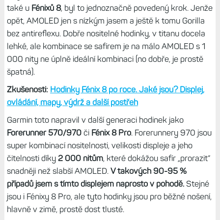
také u
Fénixů 8
, byl to jednoznačně povedený krok. Jenže
opět, AMOLED jen s nízkým jasem a ještě k tomu Gorilla
bez antireflexu. Dobře nositelné hodinky, v titanu docela
lehké, ale kombinace se safírem je na málo AMOLED s 1
000 nity ne úplně ideální kombinaci (no dobře, je prostě
špatná).
Zkušenosti:
Hodinky Fénix 8 po roce. Jaké jsou? Displej,
ovládání, mapy, výdrž a další postřeh
Garmin toto napravil v další generaci hodinek jako
Forerunner 570/970
či
Fénix 8 Pro
. Forerunnery 970 jsou
super kombinací nositelnosti, velikosti displeje a jeho
čitelnosti díky
2 000 nitům
, které dokážou safír „prorazit“
snadněji než slabší AMOLED.
V takových 90-95 %
případů jsem s tímto displejem naprosto v pohodě.
Stejné
jsou i Fénixy 8 Pro, ale tyto hodinky jsou pro běžné nošení,
hlavně v zimě, prostě dost tlusté.