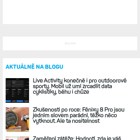
Zápisky bloggera (18): Pro ovládání sportovních
hodinek nepotřebuji dotyk. Bohatě si vystačím
s tlačítky