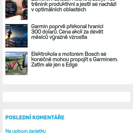
Zápisky bloggera (19): Ideální hodinky
neexistují. Které se ideálu přibližuji a jak by
vypadaly moje vysněné?