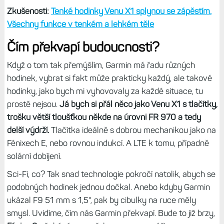
tlustší, těžší a dražší hodinky lepší?
A pak jsou tu
Venu X1, což je pro mě naprostý vrchol
nositelnosti, navíc s luxusním 2" displejem,
který se Garmin
postupně učí využívat - viz nedávné zvětšení osmi
datových polí v aktivitě. Jenže absence tlačítek je v
určitých situacích (sporty, zima, rukavice) prostě
překážkou a výdrž je také slabší. Mám je opravdu rád, na
ruce o nic vůbec nevím, dobře se s nim spí atd. a v
poslední době jsou to moje nejvíce nošené hodinky.
Zkušenosti:
Tenké hodinky Venu X1 splynou se zápěstím.
Všechny funkce v tenkém a lehkém těle
Čím překvapí budoucnosti?
Když o tom tak přemýšlím, Garmin má řadu různých
hodinek, vybrat si fakt může prakticky každý, ale takové
hodinky, jako bych mi vyhovovaly za každé situace, tu