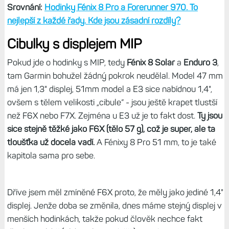
Srovnání:
Hodinky Fénix 8 Pro a Forerunner 970. To
nejlepší z každé řady. Kde jsou zásadní rozdíly?
Cibulky s displejem MIP
Pokud jde o hodinky s MIP, tedy
Fénix 8 Solar
a
Enduro 3
,
tam Garmin bohužel žádný pokrok neudělal. Model 47 mm
má jen 1,3" displej, 51mm model a E3 sice nabídnou 1,4",
ovšem s tělem velikosti „cibule“ - jsou ještě krapet tlustší
než F6X nebo F7X. Zejména u E3 už je to fakt dost.
Ty jsou
sice stejně těžké jako F6X (tělo 57 g), což je super, ale ta
tloušťka už docela vadí.
A Fénixy 8 Pro 51 mm, to je také
kapitola sama pro sebe.