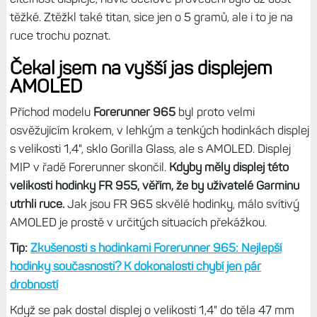
těžké. Ztěžkl také titan, sice jen o 5 gramů, ale i to je na
ruce trochu poznat.
Čekal jsem na vyšší jas displejem
AMOLED
Příchod modelu
Forerunner 965
byl proto velmi
osvěžujícím krokem, v lehkým a tenkých hodinkách displej
s velikosti 1,4", sklo Gorilla Glass, ale s AMOLED. Displej
MIP v řadě Forerunner skončil.
Kdyby měly displej této
velikosti hodinky FR 955, věřím, že by uživatelé Garminu
utrhli ruce.
Jak jsou FR 965 skvělé hodinky, málo svítivý
AMOLED je prostě v určitých situacích překážkou.
Tip:
Zkušenosti s hodinkami Forerunner 965: Nejlepší
hodinky současnosti? K dokonalosti chybí jen pár
drobností
Když se pak dostal displej o velikosti 1,4" do těla 47 mm