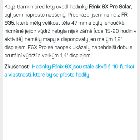
Když Garmin před léty uvedl hodinky
Fénix 6X Pro Solar
,
byl jsem naprosto nadšený. Přecházel jsem na ně z
FR
935
, které měly velikost těla 47 mm a byly lehoučké,
nicméně jejich výdrž nebyla nijak zářná (cca 15-20 hodin v
aktivitě), neměly mapy a disponovaly jen malým 1,2"
displejem. F6X Pro se naopak ukázaly na tehdejší dobu s
brutální výdrží a velkým 1,4" displejem.
Zkušenosti:
Hodinky Fénix 6X jsou stále skvělé. 10 funkcí
a vlastností, které by se přesto hodily