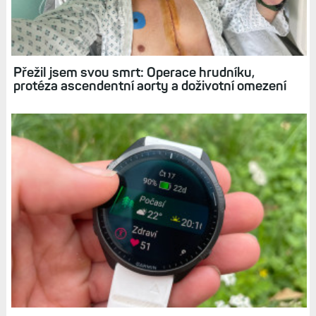
Elektrokolo: Návrat do sedla po úraze či
nemoci, ale i nástroj pro super zábavu