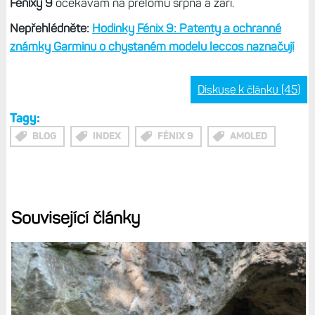
prostě nejsou.
Já bych si přál něco jako Venu X1 s tlačítky,
trošku větší tloušťkou někde na úrovni FR 970 a tedy
delší výdrží.
Tlačítka ideálně s dobrou mechanikou jako na
Fénixech E, nebo rovnou indukcí. A LTE k tomu, případně
solární dobíjení.
Sci-Fi, co? Tak snad technologie pokročí natolik, abych se
podobných hodinek jednou dočkal. Anebo kdyby Garmin
ukázal F9 51 mm s 1,5", pak by cibulky na ruce měly
smysl. Uvidíme, čím nás Garmin překvapí. Bude to již brzy,
Fénixy 9
očekávám na přelomu srpna a září.
Nepřehlédněte:
Hodinky Fénix 9: Patenty a ochranné
známky Garminu o chystaném modelu leccos naznačují
Diskuse k článku (45)
Tagy:
BLOG
INDEX
FÉNIX 9
AMOLED