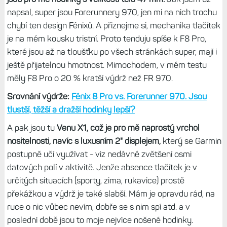
A pak je tu druhý extrém -
Forerunnery 170
či
Instincty E
,
které jsou zase příliš maličké. Hůře se ovládají tlačítky,
displej je titěrný - což s mým zhoršujícím se zrakem na
blízko už prostě poznám a vadí mi to více než dřív.
Mimochodem, když si dám vedle sebe E3 a FR 170, tak je
to fakt jako Goliáš a David.
Ten rozdíl je obří - v tloušťce i
velikosti těla.
Já mám prostě rád něco mezi,
ideálním kompromisem
jsou pro mě hodinky s velikostí těla 47 mm.
Jak jsem už
napsal, super jsou Forerunnery 970, jen mi na nich trochu
chybí ten design Fénixů. A přiznejme si, mechanika tlačítek
je na mém kousku tristní. Proto tenduju spíše k F8 Pro,
které jsou až na tloušťku po všech stránkách super, mají i
ještě přijatelnou hmotnost. Mimochodem, v mém testu
měly F8 Pro o 20 % kratší výdrž než FR 970.
Srovnání výdrže:
Fénix 8 Pro vs. Forerunner 970. Jsou