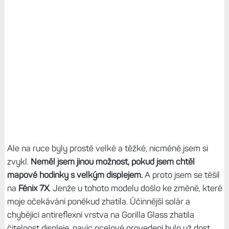
Ale na ruce byly prostě velké a těžké, nicméně jsem si
zvykl.
Neměl jsem jinou možnost, pokud jsem chtěl
mapové hodinky s velkým displejem.
A proto jsem se těšil
na
Fénix 7X
. Jenže u tohoto modelu došlo ke změně, které
moje očekávání poněkud zhatila. Účinnější solár a
chybějící antireflexní vrstva na Gorilla Glass zhatila
čitelnost displeje, navíc ocelové provedení bylo už dost