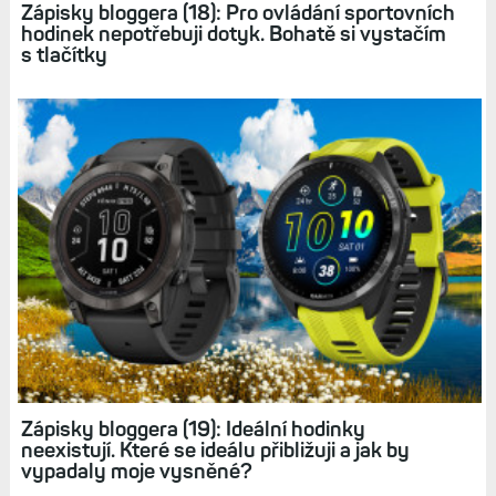
Přežil jsem svou smrt: Operace hrudníku,
protéza ascendentní aorty a doživotní omezení