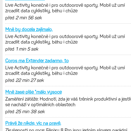
REKLAMA
AKTUÁLNĚ NA BLOGU
Live Activity konečně i pro outdoorové
sporty. Mobil už umí zrcadlit data
cyklistiky, běhu i chůze
Zkušenosti po roce: Fénixy 8 Pro jsou
jedním slovem parádní, těžko něco
vytknout. Ale ta nositelnost
Zaměření zátěže: Hodnotí, zda je váš
trénink produktivní a jestli se nachází
v optimálních oblastech
Garmin poprvé překonal hranici