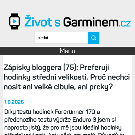
Přejít k hlavnímu obsahu
Vyhledávání
Menu
Zápisky bloggera (75): Preferuji
hodinky střední velikosti. Proč nechci
nosit ani velké cibule, ani prcky?
1.6.2026
Díky testu hodinek Forerunner 170 a
předchozího testu výdrže Enduro 3 jsem si
naprosto jistý, že pro mě jsou ideální hodinky