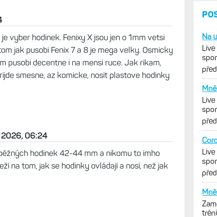
nstinct 2X. Mal som Fenix 7XPRO a to bolo ťažké,
é tiež mám, sú už na mňa menšie hodinky, ale
takže mi to až tak nevadí. Menšie hodinky by som
e smiešne.
4
ni je vyber hodinek. Fenixy X jsou jen o 1mm vetsi
v tom jak pusobi Fenix 7 a 8 je mega velky. Osmicky
mm pusobi decentne i na mensi ruce. Jak rikam,
rijde smesne, az komicke, nosit plastove hodinky