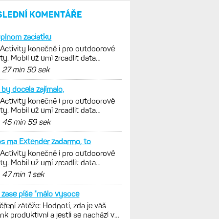
parádní, těžko něco vytknout.
Ale ta nositelnost
Zaměření zátěže: Hodnotí, zda
je váš trénink produktivní
a jestli se nachází
v optimálních oblastech
Garmin poprvé překonal
hranici 300 dolarů. Cena akcií
za devět měsíců výrazně
vzrostla
Elektrokola s motorem Bosch
se konečně mohou propojit
s Garminem. Zatím ale jen
s Edge