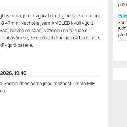
n 2026, 06:24
t běžných hodinek 42-44 mm a nikomu to imho
ží na tom, jak se hodinky ovládají a nosí, než jak
yhovovala, jen ta výdrž baterky horší. Po tom po
nix 8 47mm. Nechtěla jsem AMOLED kvůli výdrži
vadí, hlavně na spaní, většinou na tý ruce s
PO
Ale obávám se, že u příštích hodinek už budu mít s
í výdrž baterie.
Na u
Live
spor