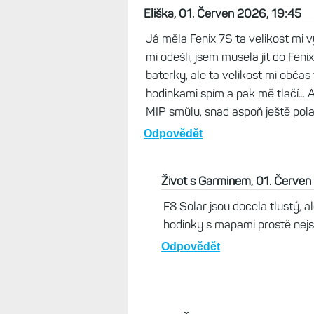
Život s Garminem, 02. Červe
Přesto je standardní velikos
směšné nepřijde. Mně spíš zále
to vypadá.
Odpovědět
Eliška, 01. Červen 2026, 19:45
Já měla Fenix 7S ta velikost mi v
mi odešli, jsem musela jít do Fe
baterky, ale ta velikost mi občas 
hodinkami spím a pak mě tlačí... 
MIP smůlu, snad aspoň ještě polad
Odpovědět