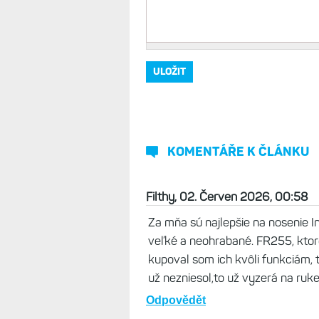
Vaše jméno, přezdívka
*
Komentář
*
KOMENTÁŘE K ČLÁNKU