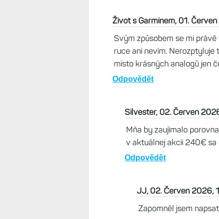
Ivo, 01. Červen 2026, 19:37
Na mou ruku je FR965 akorát.
Odpovědět
Život s Garminem, 02. Červe
Ty jsou na ruce skvělé, stejně
Odpovědět
Tomas, 01. Červen 2026, 18:22
Ahoj, mel sem Venu X1, ale me se j
perfektni ale nejsou to hodinky a
bonbonu watch 11 nabidne titan p
polymer a to je vse. Cena 13tis j
Odpovědět