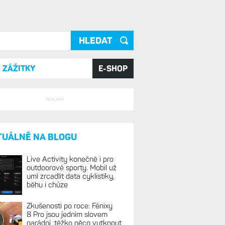
ání
ZÁŽITKY
E-SHOP