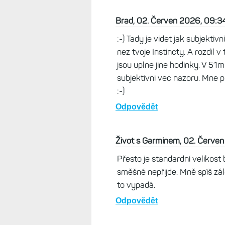
Filthy, 02. Červen 2026, 00:58
Za mňa sú najlepšie na nosenie I
veľké a neohrabané. FR255, ktor
kupoval som ich kvôli funkciám, 
už nezniesol,to už vyzerá na ruk
Odpovědět
Brad, 02. Červen 2026, 09:3
:-) Tady je videt jak subjektiv
nez tvoje Instincty. A rozdil 
jsou uplne jine hodinky. V 51
subjektivni vec nazoru. Mne p
:-)
Odpovědět