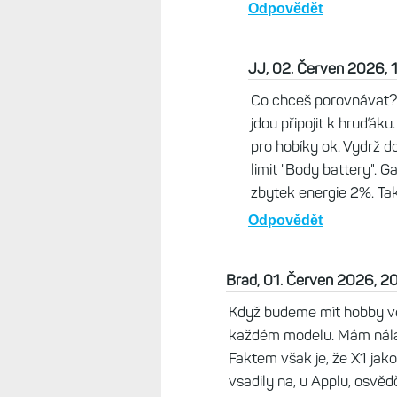
Život s Garminem, 01. Červen
Svým způsobem se mi právě to
ruce ani nevím. Nerozptyluje 
místo krásných analogů jen č
Odpovědět
Silvester, 02. Červen 202
Mňa by zaujímalo porovna
v aktuálnej akcii 240€ sa
Odpovědět
JJ, 02. Červen 2026, 
Zapomněl jsem napsat