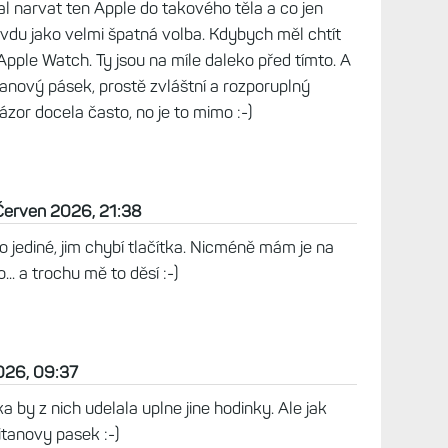
19:17
Musíš být konkrétní. Tepovka je přesná. Navíc
. Mají docela omezené rozložení datových polí. Ale
obrá. Displej v poho. Jenom dnes jsem narazil na
Garmin píše regenerace 80 hodin. HWF 5 Pro
že větší zátěž už by neukázaly.
0:35
sbírání Garmin hodinek, tak to můžeme říct o
u na tenhle kousek, tak si ho na jeden den dám.
o primární hodinky bys nepoužíval. Hodinky
dčený kabát, myšlenka dobrá, realizace průměrná.