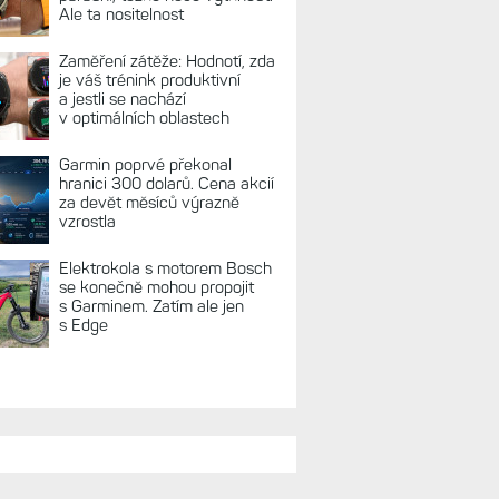
REKLAMA
TUÁLNĚ NA BLOGU
Live Activity konečně i pro
outdoorové sporty. Mobil už
umí zrcadlit data cyklistiky,
běhu i chůze
Zkušenosti po roce: Fénixy
8 Pro jsou jedním slovem