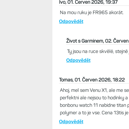
Život s Garminem, 01. Červen
F8 Solar jsou docela tlustý,
hodinky s mapami prostě nejs
Odpovědět