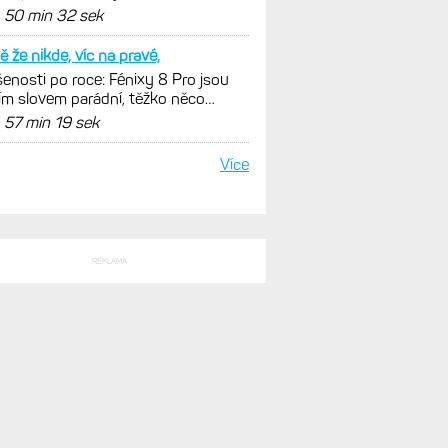
SLEDNÍ KOMENTÁŘE
plnom zaciatku
 Activity konečně i pro outdoorové
ty. Mobil už umí zrcadlit data