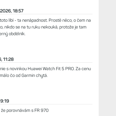
n 2026, 06:24
 jako FR 970.
ejich vzhled prejedl. Nositelnost, citelnost
 neni na nich nic hezkeho. To i apple na ocucanem
o obvodu ale venu je titan placka a na tom plast
e i tim pro me moc. Ale chapu te