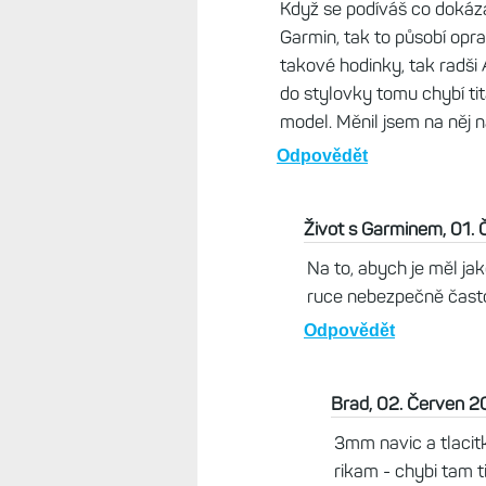
Odpovědět
JJ, 02. Červen 2026, 
Co chceš porovnávat? 
jdou připojit k hruďáku
pro hobíky ok. Vydrž d
limit "Body battery". 
zbytek energie 2%. Tak
Odpovědět
Brad, 01. Červen 2026, 2
Když budeme mít hobby ve 
každém modelu. Mám nálad
Faktem však je, že X1 jak
vsadily na, u Applu, osvě