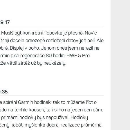
 2026, 18:57
to líbí - ta nenápadnost. Prostě něco, o čem na
to, nikdo se na tu ruku nekouká, protože je tam
erný obdélník.
6, 11:28
nie s novinkou Huawei Watch Fit 5 PRO. Za cenu
 málo čo od Garmin chytá.
19:19
 že porovnávám s FR 970