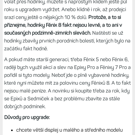
jsou výhodnější i starší modely. O to více jsou pak
atraktivnější - ať už jde o Black Friday nebo vánoční akce;
například cena Fénix 7X Pro se na chvíli dostala i na 12
990 Kč, což je prostě neuvěřitelné.
Tip:
Black Friday: Výrazně dolů jdou nejen starší modely
hodinek, ale slevy se nevyhnuly ani Fénix 8 či Enduro 3
S nákupem nového modelu klidně
počkejte
Když to tedy shrnu: Důvodů pro upgrade tu vážně moc
není. Ale to se bavíme o dnešku. Dobře si pamatuji situaci
u Fénixů 7, kdy jsem při uvedení psal v podstatě to samé.
Garmin si ovšem nyní připravil hardware pro budoucí
funkce a vylepšení, a až odladí chyby tak
začne hrnout
nové funkce. A ty už staré modely nedostanou.
Nepřehlédněte:
Garmin už nebude vylepšovat hodinky