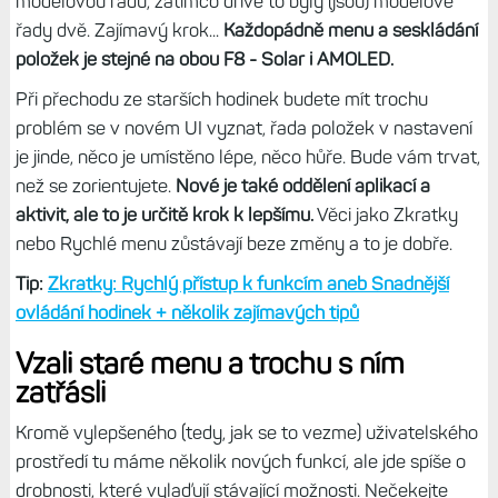
logické, každý typ displeje je odlišný, jeden barvičkový a s
vysokým rozlišením, druhý mdlý, bez barev a s nízkým
rozlišením.
Čtěte dále:
Postřeh: Prostředí hodinek Fénix E a Fénix 8
má základ v modelu Forerunner 965. Vše tomu napovídá
Zajímavé ale je, že na F7 a Epixech bylo prostředí zcela
stejné, a to vč. fontů, lišila se jen jejich velikost. Čili na první
pohled to vypadá, že se Fénixy 8 AMOLED a Solar od sebe
liší více, než Fénixy 7 a Epixy. Přitom jde o jednu
modelovou řadu, zatímco dříve to byly (jsou) modelové
řady dvě. Zajímavý krok...
Každopádně menu a seskládání
položek je stejné na obou F8 - Solar i AMOLED.
Při přechodu ze starších hodinek budete mít trochu
problém se v novém UI vyznat, řada položek v nastavení
je jinde, něco je umístěno lépe, něco hůře. Bude vám trvat,
než se zorientujete.
Nové je také oddělení aplikací a