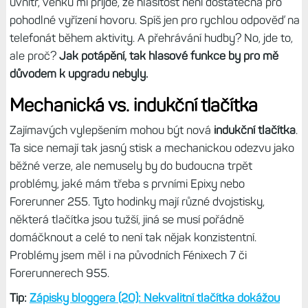
nikdy jsem s tím neměl problém. A to dokonce používám
tlačítka pod vodou, i když to Garmin nedoporučuje. A
protože mi potápění prostě vadí - víc jak tři čtyři metry
prostě nedávám, tak ani tuto funkci nijak neocením.
Další podrobnosti:
Plavání v moři s hodinkami. Škodí slaná
voda? A co potápění?
Hlasitý reproduktor, to už je jiná - dokážu si představit, že
nemám telefon po ruce, a hodinky mi umožní zvednout
hovor. Toho jsem už ostatně několikrát využil. Ale jen
uvnitř, venku mi přijde, že hlasitost není dostatečná pro
pohodlné vyřízení hovoru. Spíš jen pro rychlou odpověď na
telefonát během aktivity. A přehrávání hudby? No, jde to,
ale proč?
Jak potápění, tak hlasové funkce by pro mě
důvodem k upgradu nebyly.
Mechanická vs. indukční tlačítka