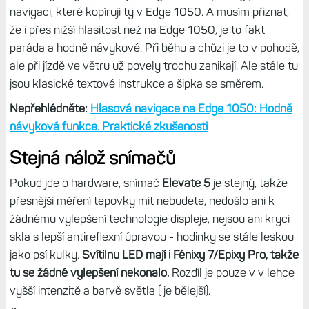
možné snadno rolovat datovými obrazovkami a současně
navigačními obrazovky,
jsou oddělené a musíte mezi nimi
přepínat.
Dosud jsem si na to nezvykl a v přímém srovnání
se staršími modely mi původní řešení, kdy je vše v jednom
streamu, přijde lepší, rozhodně pro ovládání tlačítky;
dotykem je to krapet snadnější.
Čtěte dále:
Navigace s hodinkami Fénix 8: Odlišné chování,
oddělené datové obrazovky a komplikované ovládání
Zajímavým vylepšením jsou být hlasové povely při
navigaci, které kopírují ty v Edge 1050. A musím přiznat,
že i přes nižší hlasitost než na Edge 1050, je to fakt
paráda a hodně návykové. Při běhu a chůzi je to v pohodě,
ale při jízdě ve větru už povely trochu zanikají. Ale stále tu
jsou klasické textové instrukce a šipka se směrem.
Nepřehlédněte:
Hlasová navigace na Edge 1050: Hodně
návyková funkce. Praktické zkušenosti