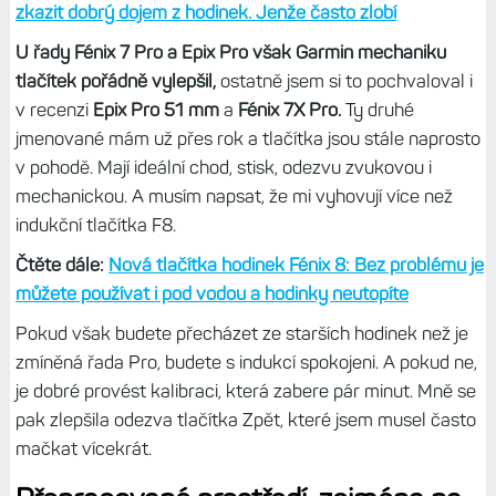
Zajímavých vylepšením mohou být nová
indukční tlačítka
.
Ta sice nemají tak jasný stisk a mechanickou odezvu jako
běžné verze, ale nemusely by do budoucna trpět
problémy, jaké mám třeba s prvními Epixy nebo
Forerunner 255. Tyto hodinky mají různé dvojstisky,
některá tlačítka jsou tužší, jiná se musí pořádně
domáčknout a celé to není tak nějak konzistentní.
Problémy jsem měl i na původních Fénixech 7 či
Forerunnerech 955.
Tip:
Zápisky bloggera (20): Nekvalitní tlačítka dokážou
zkazit dobrý dojem z hodinek. Jenže často zlobí
U řady Fénix 7 Pro a Epix Pro však Garmin mechaniku
tlačítek pořádně vylepšil,
ostatně jsem si to pochvaloval i
v recenzi
Epix Pro 51 mm
a
Fénix 7X Pro.
Ty druhé
jmenované mám už přes rok a tlačítka jsou stále naprosto
v pohodě. Mají ideální chod, stisk, odezvu zvukovou i
mechanickou. A musím napsat, že mi vyhovují více než