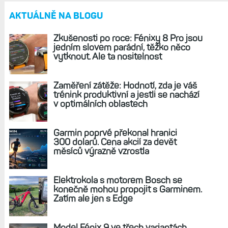
Nová generace hodinek Fénix 8 a Epix 3:
Garmin s uvedením nijak nespěchá, letos se
jich ale dočkáme