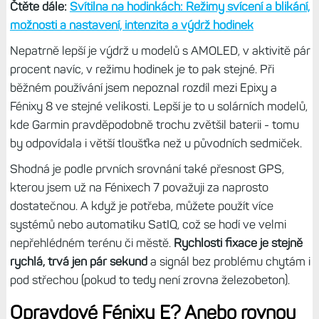
Stejná nálož snímačů
Pokud jde o hardware, snímač
Elevate 5
je stejný, takže
přesnější měření tepovky mít nebudete, nedošlo ani k
žádnému vylepšení technologie displeje, nejsou ani krycí
skla s lepší antireflexní úpravou - hodinky se stále leskou
jako psí kulky.
Svítilnu LED mají i Fénixy 7/Epixy Pro, takže