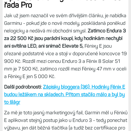
tu se žádné vylepšení nekonalo.
Rozdíl je pouze v v lehce
vyšší intenzitě a barvě světla ( je bělejší).
Čtěte dále:
Svítilna na hodinkách: Režimy svícení a blikání,
možnosti a nastavení, intenzita a výdrž hodinek
Nepatrně lepší je výdrž u modelů s AMOLED, v aktivitě pár
procent navíc, v režimu hodinek je to pak stejné. Při
běžném používání jsem nepoznal rozdíl mezi Epixy a
Fénixy 8 ve stejné velikosti. Lepší je to u solárních modelů,
kde Garmin pravděpodobně trochu zvětšil baterii - tomu
by odpovídala i větší tloušťka než u původních sedmiček.
Shodná je podle prvních srovnání také přesnost GPS,
kterou jsem už na Fénixech 7 považuji za naprosto
dostatečnou. A když je potřeba, můžete použít více
systémů nebo automatiku SatIQ, což se hodí ve velmi
nepřehlédném terénu či městě.
Rychlosti fixace je stejně
rychlá, trvá jen pár sekund
a signál bez problému chytám i