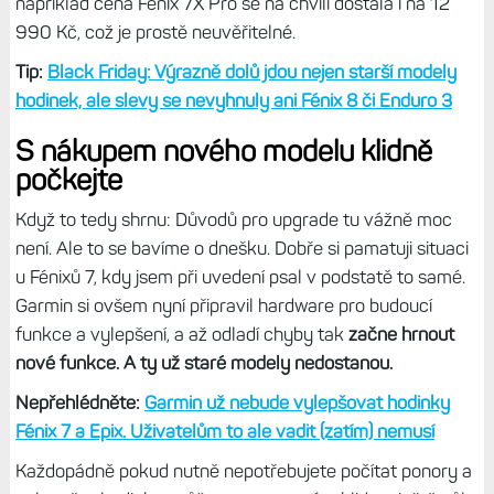
Za mě je toto jasný marketingový fail, Garmin měl u Fénixů
E aplikovat stejný postup jako u Enduro 3 - tedy ponechat
výbavu, jen dát běžná tlačítka (a tudíž bez certifikace pro
potápění) a odstranit mikrofon s reproduktorem. A pak by
cena 19 990 Kč byla naprosto adekvátní - a imho by to
nebyl debakl, ale obchodní trhák. Věřím, že by se tyto
hodinky kupovaly více než plné F8.
A nebo měl Garmin nabídnout standardní Fénixy 8 bez
hardwarových vylepšení a lepší tlačítka, mikrofon a
reproduktor prodávat jako model Pro.
To za mě dává
smysl a logiku daleko větší. No, snad Garmin víc, co dělá.
Nedivil bych se, kdyby Fénixy E byly ležákem na skladě a
Endura 3 se kupovaly daleko více než Fénix 8 Solar.
Aktuálně už všichni prakticky všichni prodejci cenu
novinek snížili, ale to se současně týká také Fénixů Pro 7 a
Epixů Pro, čili v absolutní ceně jsou Fénixy 8/E a Endura 3
o kousek výhodnější než při uvedení na trh, ale současně