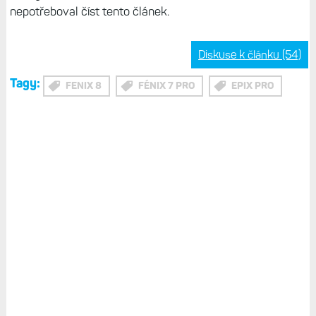
Důvody pro upgrade:
chcete větší displej u malého a středního modelu
(pouze AMOLED)
potřebujete volat z hodinek či se vám líbí hlasová
navigace
chcete z hodinek ovládat hlasem mobilní telefon
rádi se potápíte a chcete opravdu vodotěsné
hodinky
líbí se vám nové prostředí a některé jeho nové
možnosti
jste zvědaví na budoucí funkce, které Garmin chystá
máte starší hodinky a nechcete si kupovat
„výběhové“ F7 nebo Epixy