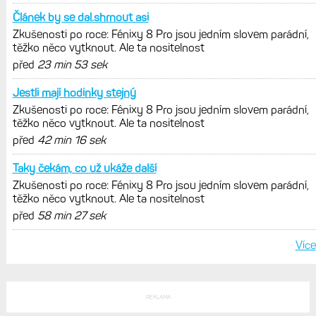
Zaměření zátěže: Hodnotí, zda je váš
trénink produktivní a jestli se nachází
v optimálních oblastech
Garmin poprvé překonal hranici
300 dolarů. Cena akcií za devět
měsíců výrazně vzrostla
Elektrokola s motorem Bosch se
konečně mohou propojit s Garminem.
Zatím ale jen s Edge
Model Fénix 9 ve třech variantách.
Základ, Pro a inReach. Přijde i menší
verze 43 mm a také solární MIP