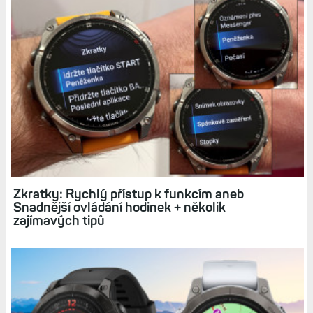
Jak používat režim UltraTrac na hodinkách
Garmin a k čemu se hodí? Praktický test: Fénix
8 vs. FR 255
Hodinky Fénix 8 a Epix 3 dorazí až příští rok. Lze
dokonce odhadnout, který měsíc. Vyplatí se