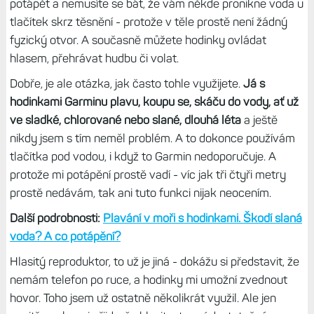
Není vodotěsnost jako vodotěsnost
Jak už jsem podobně zmínil v recenzi, kromě trochu
odlišných provedení a variant, je naprosto zásadním
rozdílem
certifikace pro potápění a reproduktor s
mikrofonem.
Díky tomu se můžete s hodinkami opravdu
potápět a nemusíte se bát, že vám někde pronikne voda u
tlačítek skrz těsnění - protože v těle prostě není žádný
fyzický otvor. A současně můžete hodinky ovládat
hlasem, přehrávat hudbu či volat.
Dobře, je ale otázka, jak často tohle využijete.
Já s
hodinkami Garminu plavu, koupu se, skáču do vody, ať už
ve sladké, chlorované nebo slané, dlouhá léta
a ještě