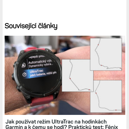
A konečně někdo prostě jen chce novinku, a to za
každých okolností a každou cenu. Ten ale pak
nepotřeboval číst tento článek.
Diskuse k článku (54)
Tagy:
FENIX 8
FÉNIX 7 PRO
EPIX PRO