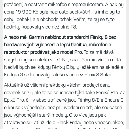
pod střechou (pokud to tedy není zrovna železobeton).
Opravdové Fénixy E? Anebo rovnou
řada Pro
Jak už jsem naznačil ve svém dřívějším článku, je nabídka
Garminu - pokud jde o nové modely, poskládaná poněkud
nelogicky a nedává mi obchodní smysl.
Zatímco Endura 3
za 22 500 Kč jsou parádní koupí, kdy hodinkám nechybí
ani svítilna LED, ani snímač Elevate 5,
Fénixy E jsou
ořezané podstatně více a stojí v doporučené koncovce 19
900 Kč. Rozdíl mezi cenou Enduro 3 a Fénix 8 Solar 51
mm je 7 500 Kč, zatímco rozdíl mezi Fénixy 47 mm v oceli
a Fénixy E jen 5 000 Kč.
Další podrobnosti:
Zápisky bloggera (36): Hodinky Fénix E
budou ležákem na skladech. Přitom stačilo málo a byl by
to šlágr