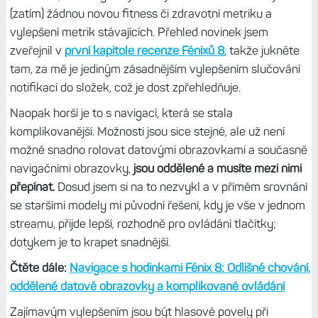
aktivit, ale to je určitě krok k lepšímu.
Věci jako Zkratky
nebo Rychlé menu zůstávají beze změny a to je dobře.
Tip:
Zkratky: Rychlý přístup k funkcím aneb Snadnější
ovládání hodinek + několik zajímavých tipů
Vzali staré menu a trochu s ním
zatřásli
Kromě vylepšeného (tedy, jak se to vezme) uživatelského
prostředí tu máme několik nových funkcí, ale jde spíše o
drobnosti, které vylaďují stávající možnosti. Nečekejte
(zatím) žádnou novou fitness či zdravotní metriku a
vylepšení metrik stávajících. Přehled novinek jsem
zveřejnil v
první kapitole recenze Fénixů 8
, takže jukněte
tam, za mě je jediným zásadnějším vylepšením slučování
notifikací do složek, což je dost zpřehledňuje.
Naopak horší je to s navigací, která se stala
komplikovanější. Možnosti jsou sice stejné, ale už není