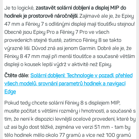
Je to logické,
zastavět solární dobíjení a displej MIP do
hodinek je prostorově náročnější.
Zajímavé ale je, že Epixy
47 mm a Fénixy 7 s odlišnými displeji mají tloušťku stejnou!
Obecně jsou Epixy Pro a Fénixy 7 Pro ve všech
provedeních stejně tlusté, zatímco Fénixy 8 se takto
výrazně liší. Důvod zná asi jenom Garmin. Dobré ale je, že
Fénixy 8 47 mm mají při menší tloušťce a současně větším
displeji o kousek lepší výdrž v aktivitě než Epixy.
Čtěte dále:
Solární dobíjení: Technologie v pozadí, přehled
všech modelů, srovnání parametrů hodinek a navigací
Edge
Pokud tedy chcete solární Fénixy 8 s displejem MIP,
musíte počítat s většími rozměry i hmotností, a současně s
tím, že není k dispozici levnější ocelové provedení, které by
už asi bylo dost těžké, zejména ve verzi 51 mm - tam by
tělo hodinek mělo okolo 77 gramů a více než 100 gramů