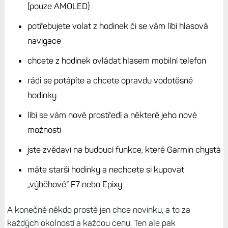
Fénix 7 a Epix. Uživatelům to ale vadit (zatím) nemusí
Každopádně pokud nutně nepotřebujete počítat ponory a
volat přes hodinky, můžete s naprostým klidem ještě půl
roku s upgradem vydržet. Anebo klidně i rok, až prodejci
srazí ceny ještě o nějakých 10 % dolů.
Protože, a to si
přiznejme, hodinky Fénix 8 fakt nejsou levné, a to ani v
současných podzimně-zimních slevách.
Naštěstí se už
hodinky zbavily prvních porodních bolestí, kterých bylo na
začátku fakt hodně.
A pokud máte starší generaci, třeba Fénix 5 nebo Fénix 6,
raději bych využil akcí a slev na Epixy Pro a Fénixy 7 Pro a
pořídil si tyto modely. Neboť jde o plně vybavené hodinky,
které nyní můžete mít za polovinu ceny Fénixů 8. A to fakt
nejsou malé peníze. A novinku si koupíte třeba za rok, kdy
se Epixů a Sedmiček a bez problému zbavíte za stále
dobrých podmínek.