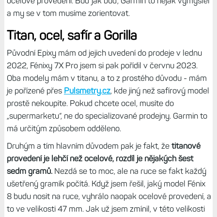
ocelové provedení. Buď jak buď, Garmin to nějak vymyslel
a my se v tom musíme zorientovat.
Titan, ocel, safír a Gorilla
Původní Epixy mám od jejich uvedení do prodeje v lednu
2022, Fénixy 7X Pro jsem si pak pořídil v červnu 2023.
Oba modely mám v titanu, a to z prostého důvodu - mám
je pořízené přes
Pulsmetry.cz
, kde jiný než safírový model
prostě nekoupíte. Pokud chcete ocel, musíte do
„supermarketu“, ne do specializované prodejny. Garmin to
má určitým způsobem odděleno.
Druhým a tím hlavním důvodem pak je fakt, že
titanové
provedení je lehčí než ocelové, rozdíl je nějakých šest
sedm gramů.
Nezdá se to moc, ale na ruce se fakt každý
ušetřený gramík počítá. Když jsem řešil, jaký model Fénix
8 budu nosit na ruce, vyhrálo naopak ocelové provedení, a
to ve velikosti 47 mm. Jak už jsem zmínil, v této velikosti