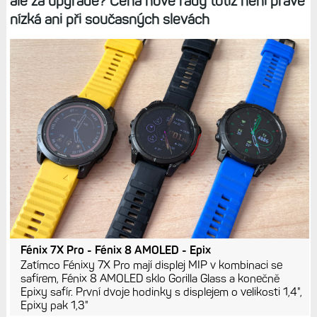
ale za upgrade? Cena nové řady totiž není právě
nízká ani při současných slevách
Fénix 7X Pro - Fénix 8 AMOLED - Epix
Zatímco Fénixy 7X Pro mají displej MIP v kombinaci se
safírem, Fénix 8 AMOLED sklo Gorilla Glass a konečně
Epixy safír. První dvoje hodinky s displejem o velikosti 1,4",
Epixy pak 1,3"