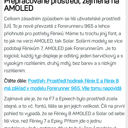
indukční tlačítka F8.
Čtěte dále:
Nová tlačítka hodinek Fénix 8: Bez problému je
můžete používat i pod vodou a hodinky neutopíte
Pokud však budete přecházet ze starších hodinek než je
zmíněná řada Pro, budete s indukcí spokojeni. A pokud ne,
je dobré provést kalibraci, která zabere pár minut. Mně se
pak zlepšila odezva tlačítka Zpět, které jsem musel často
mačkat vícekrát.
Přepracované prostředí, zejména na
AMOLED
Celkem zásadním způsobem se liší uživatelské prostředí
(UI). To je nově převzaté z Forerunneru 965 a lehce
přiohnuté pro potřeby Fénixů. Máme tu trochu jiný font, a
to jak na verzi AMOLED, tak Solar. Solární modely se více
podobají Fénixům 7, AMOLED pak Forerunnerům. Je to