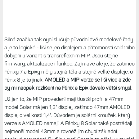
Silná značka tak nyní slučuje původní dvě modelové řady
a je to logické - liší se jen displejem a přítomností solárního
dobíjení u variant s transreflexním MIP. Jsou stejné
firmwary, aktualizace i funkce. Zajímavé ale je, že zatímco
Fénixy 7 a Epixy měly stejná těla a stejně velké displeje, u
Fénix 8 je to jinak.
AMOLED a MIP verze se liší více a zde
by mi naopak rozlišení na Fénix a Epix dávalo větší smysl.
Už jen to, že MIP provedení mají tlustší profil a 47mm
model Solar má jen 1,3" displej, zatímco 47mm AMOLED
displej o velikosti 1,4". Důvodem je solární kroužek, který
verze s AMOLED nemají. A Fénixy 8 Solar také postrádají
nejmenší model 43mm a rovněž jim chybí základní