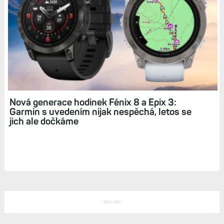
počkat?
Zkratky: Rychlý přístup k funkcím aneb
Snadnější ovládání hodinek + několik
zajímavých tipů