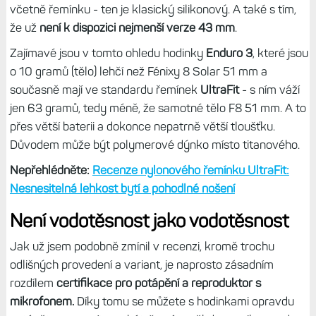
včetně řemínku - ten je klasický silikonový. A také s tím,
že už
není k dispozici nejmenší verze 43 mm
.
Zajímavé jsou v tomto ohledu hodinky
Enduro 3
, které jsou
o 10 gramů (tělo) lehčí než Fénixy 8 Solar 51 mm a
současně mají ve standardu řemínek
UltraFit
- s ním váží
jen 63 gramů, tedy méně, že samotné tělo F8 51 mm. A to
přes větší baterii a dokonce nepatrně větší tloušťku.
Důvodem může být polymerové dýnko místo titanového.
Nepřehlédněte:
Recenze nylonového řemínku UltraFit:
Nesnesitelná lehkost bytí a pohodlné nošení