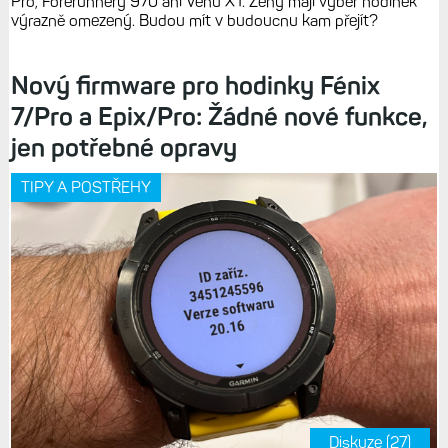
Pro, Forerunnery 970 ani Venu X1. Ženy mají výběr hodinek
výrazně omezený. Budou mít v budoucnu kam přejít?
Nový firmware pro hodinky Fénix
7/Pro a Epix/Pro: Žádné nové funkce,
jen potřebné opravy
TIPY A POSTŘEHY
Diskuze (27)