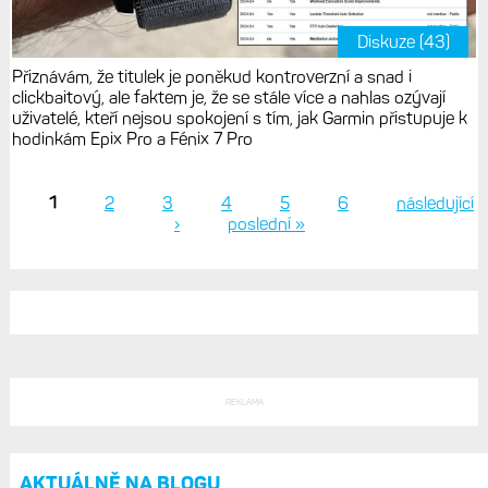
Diskuze (43)
Přiznávám, že titulek je poněkud kontroverzní a snad i
clickbaitový, ale faktem je, že se stále více a nahlas ozývají
uživatelé, kteří nejsou spokojení s tím, jak Garmin přistupuje k
hodinkám Epix Pro a Fénix 7 Pro
1
2
3
4
5
6
následující
›
poslední »
Stránky
REKLAMA
AKTUÁLNĚ NA BLOGU