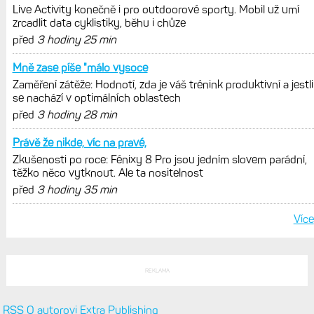
Live Activity konečně i pro outdoorové sporty. Mobil už umí
zrcadlit data cyklistiky, běhu i chůze
před
3 hodiny 25 min
Mně zase píše "málo vysoce
Zaměření zátěže: Hodnotí, zda je váš trénink produktivní a jestli
se nachází v optimálních oblastech
před
3 hodiny 28 min
Právě že nikde, víc na pravé,
Zkušenosti po roce: Fénixy 8 Pro jsou jedním slovem parádní,
těžko něco vytknout. Ale ta nositelnost
před
3 hodiny 35 min
Více
REKLAMA
RSS
O autorovi
Extra Publishing