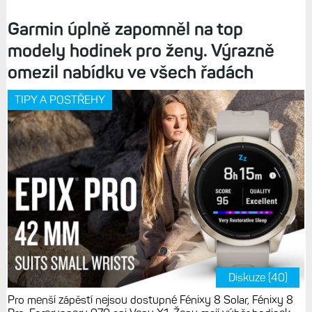
Garmin úplně zapomněl na top
modely hodinek pro ženy. Výrazně
omezil nabídku ve všech řadách
TIPY A POSTŘEHY
Diskuze (40)
Pro menší zápěstí nejsou dostupné Fénixy 8 Solar, Fénixy 8