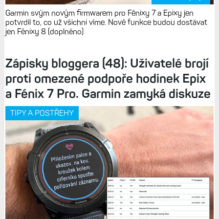
Garmin svým novým firmwarem pro Fénixy 7 a Epixy jen
potvrdil to, co už všichni víme. Nové funkce budou dostávat
jen Fénixy 8 (doplněno)
Zápisky bloggera (48): Uživatelé brojí
proti omezené podpoře hodinek Epix
a Fénix 7 Pro. Garmin zamyká diskuze
TIPY A POSTŘEHY