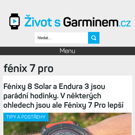
Přejít k hlavnímu obsahu
Vyhledávání
Menu
fénix 7 pro
Fénixy 8 Solar a Endura 3 jsou
parádní hodinky. V některých
ohledech jsou ale Fénixy 7 Pro lepší
TIPY A POSTŘEHY