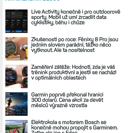
Live Activity konečně i pro outdoorové
sporty. Mobil už umí zrcadlit data
cyklistiky, běhu i chůze
Zkušenosti po roce: Fénixy 8 Pro jsou
jedním slovem parádní, těžko něco
vytknout. Ale ta nositelnost
Zaměření zátěže: Hodnotí, zda je váš
trénink produktivní a jestli se nachází
v optimálních oblastech
Garmin poprvé překonal hranici
300 dolarů. Cena akcií za devět
měsíců výrazně vzrostla
Elektrokola s motorem Bosch se
konečně mohou propojit s Garminem.
Zatím ale jen s Edge