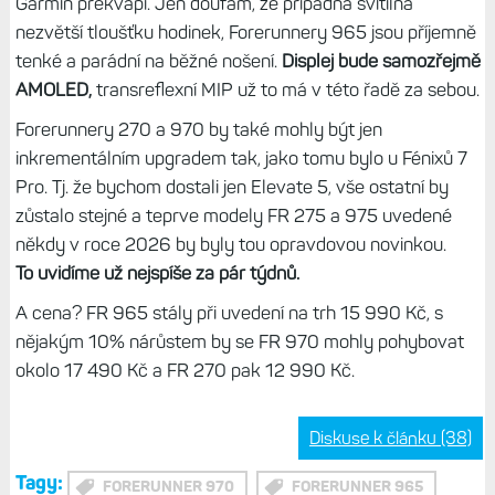
Garmin překvapí. Jen doufám, že případná svítilna
nezvětší tloušťku hodinek, Forerunnery 965 jsou příjemně
tenké a parádní na běžné nošení.
Displej bude samozřejmě
AMOLED,
transreflexní MIP už to má v této řadě za sebou.
Forerunnery 270 a 970 by také mohly být jen
inkrementálním upgradem tak, jako tomu bylo u Fénixů 7
Pro. Tj. že bychom dostali jen Elevate 5, vše ostatní by
zůstalo stejné a teprve modely FR 275 a 975 uvedené
někdy v roce 2026 by byly tou opravdovou novinkou.
To uvidíme už nejspíše za pár týdnů.
A cena? FR 965 stály při uvedení na trh 15 990 Kč, s
nějakým 10% nárůstem by se FR 970 mohly pohybovat
okolo 17 490 Kč a FR 270 pak 12 990 Kč.
Diskuse k článku (38)
Tagy:
FORERUNNER 970
FORERUNNER 965