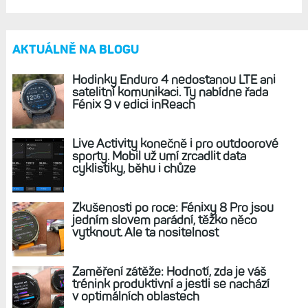
Mikrofon a hlasitý reproduktor na hodinkách:
Hudba, volání, diktování, hlasové ovládání.
A také navigace