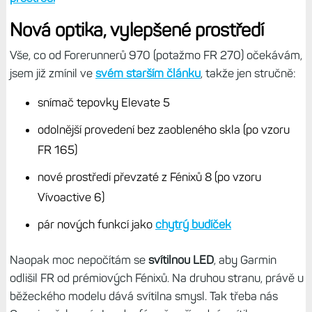
Nová optika, vylepšené prostředí
Vše, co od Forerunnerů 970 (potažmo FR 270) očekávám,
jsem již zmínil ve
svém starším článku
, takže jen stručně:
snímač tepovky Elevate 5
odolnější provedení bez zaobleného skla (po vzoru
FR 165)
nové prostředí převzaté z Fénixů 8 (po vzoru
Vívoactive 6)
pár nových funkcí jako
chytrý budíček
Naopak moc nepočítám se
svítilnou LED
, aby Garmin
odlišil FR od prémiových Fénixů. Na druhou stranu, právě u
běžeckého modelu dává svítilna smysl. Tak třeba nás