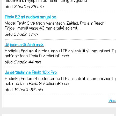
Zaměření zátěže: Hodnotí, zda je váš
trénink produktivní a jestli se nachází
v optimálních oblastech
Garmin poprvé překonal hranici
300 dolarů. Cena akcií za devět
měsíců výrazně vzrostla