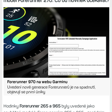
model Forerunner 270. Co od novinek očekávat?
Forerunner 970 na webu Garminu
Uvedení nové generace Forerunnerů je na spadnutí,
objevují se první úniky
Hodinky
Forerunner 265 a 965
byly uvedené jako