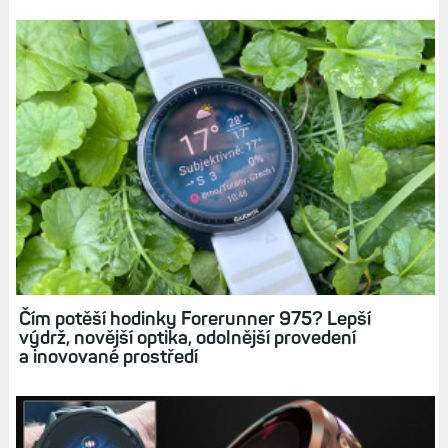
Index nositelnosti: Jak pohodlné jsou hodinky
na ruce, jak dobře se ovládají a jak se s nimi spí
(můj žebříček)