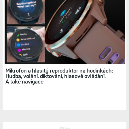
Čím potěší hodinky Forerunner 975? Lepší
výdrž, novější optika, odolnější provedení
a inovované prostředí