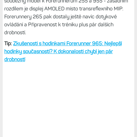
souběžný model k Forerunnerům 255 a 955 - zasádním
rozdílem je displej AMOLED místo transreflexního MIP.
Forerunnery 265 pak dostaly ještě navíc dotykové
ovládání a Připravenost k tréniku plus pár dalších
drobností.
Tip:
Zkušenosti s hodinkami Forerunner 965: Nejlepší
hodinky současnosti? K dokonalosti chybí jen pár
drobností