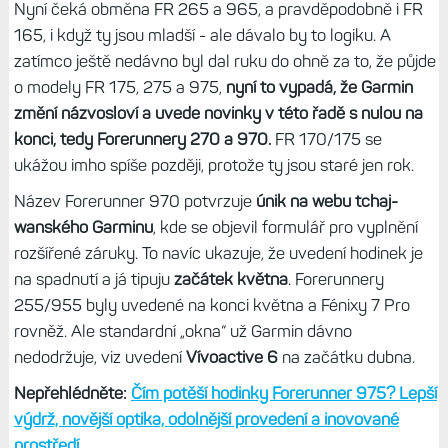
Nyní čeká obměna FR 265 a 965, a pravděpodobně i FR
165, i když ty jsou mladší - ale dávalo by to logiku. A
zatímco ještě nedávno byl dal ruku do ohně za to, že půjde
o modely FR 175, 275 a 975,
nyní to vypadá, že Garmin
změní názvosloví a uvede novinky v této řadě s nulou na
konci, tedy Forerunnery 270 a 970.
FR 170/175 se
ukážou imho spíše později, protože ty jsou staré jen rok.
Název Forerunner 970 potvrzuje
únik na webu tchaj-
wanského Garminu
, kde se objevil formulář pro vyplnění
rozšířené záruky. To navíc ukazuje, že uvedení hodinek je
na spadnutí a já tipuju
začátek května
. Forerunnery
255/955 byly uvedené na konci května a Fénixy 7 Pro
rovněž. Ale standardní „okna“ už Garmin dávno
nedodržuje, viz uvedení
Vívoactive 6
na začátku dubna.
Nepřehlédněte:
Čím potěší hodinky Forerunner 975? Lepší
výdrž, novější optika, odolnější provedení a inovované
prostředí