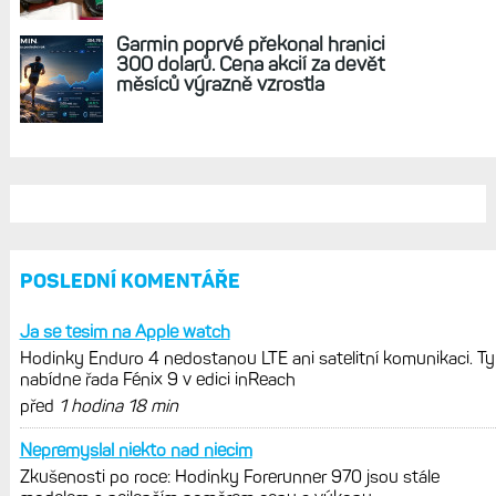
REKLAMA
AKTUÁLNĚ NA BLOGU
Hodinky Enduro 4 nedostanou LTE ani
satelitní komunikaci. Ty nabídne řada
Fénix 9 v edici inReach
Live Activity konečně i pro outdoorové
sporty. Mobil už umí zrcadlit data
cyklistiky, běhu i chůze
Zkušenosti po roce: Fénixy 8 Pro jsou
jedním slovem parádní, těžko něco
vytknout. Ale ta nositelnost