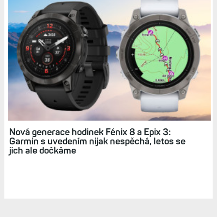
Hodinky Fénix 8 a Epix 3 dorazí až příští rok. Lze
dokonce odhadnout, který měsíc. Vyplatí se
počkat?
Zkratky: Rychlý přístup k funkcím aneb
Snadnější ovládání hodinek + několik