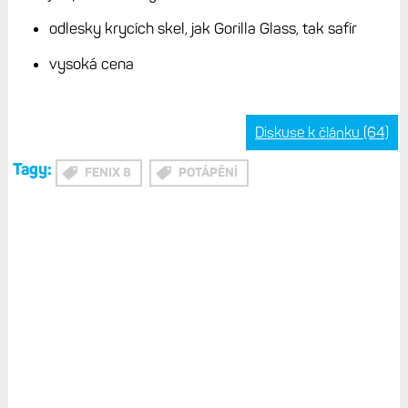
Music, Deezer)
Svítilna LED
Vodotěsnost: 100 m pro plavání a vodní sporty, 40
m potápění
Cena: 24 990 Kč základní model, safírový 27 490
Kč
Plusy
velký displej 1,4" ve středním modelu 47 mm
potápění a vodotěsná tlačítka
optický senzor s měřením teploty a EKG (zatím ne v
Evropě)
hlasové ovládání a hlasové handsfree