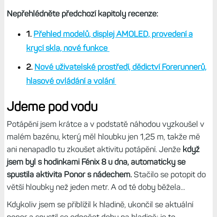
Nepřehlédněte předchozí kapitoly recenze:
1.
Přehled modelů, displej AMOLED, provedení a
krycí skla, nové funkce
2.
Nové uživatelské prostředí, dědictví Forerunnerů,
hlasové ovládání a volání
Jdeme pod vodu
Potápění jsem krátce a v podstatě náhodou vyzkoušel v
malém bazénu, který měl hloubku jen 1,25 m, takže mě
ani nenapadlo tu zkoušet aktivitu potápění. Jenže
když
jsem byl s hodinkami Fénix 8 u dna, automaticky se
spustila aktivita Ponor s nádechem.
Stačilo se potopit do
větší hloubky než jeden metr. A od té doby běžela...
Kdykoliv jsem se přiblížil k hladině, ukončil se aktuální