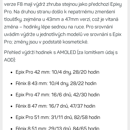
pak tlačítko Start a jste tam - anebo gestem doprava a
pak Start. Ukazují se zde klasicky metry, co je třeba
nastoupat, čas dojezdu či vzdálenost k cíli.
Je to poněkud komplikované, ale je to tu; přiznávám, že
kdybych si nepřečetl recenzi DC Rainmakera, tak bych na
to nepřišel. Nenarazil jsem na to ani v manuálu k Fénix 8.
Výdrž téměř při starém
Zatímco u transreflexních modelů došlo k nárůstu výdrže,
a to nejen díky vylepšenému soláru (viz dále), AMOLED
verze F8 mají výdrž zhruba stejnou jako předchozí Epixy
Pro. Na druhou stranu došlo k nepatrnému zmenšení
tloušťky, zejména u 43mm a 47mm verzí, což je vítaná
změna – hodinky lépe sednou na ruce. Pro srovnání
uvádím výdrže u jednotlivých modelů ve srovnání s Epix
Pro; změny jsou v podstatě kosmetické.
Přehled výdrží hodinek s AMOLED (za lomítkem údaj s