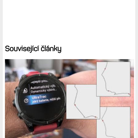
Minusy
jen průměrná výdrž
odlesky krycích skel, jak Gorilla Glass, tak safír
vysoká cena
Diskuse k článku (64)
Tagy:
FENIX 8
POTÁPĚNÍ