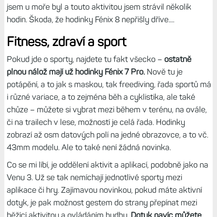
jsem u moře byl a touto aktivitou jsem strávil několik
hodin. Škoda, že hodinky Fénix 8 nepřišly dříve....
Fitness, zdraví a sport
Pokud jde o sporty, najdete tu fakt všecko –
ostatně
plnou nálož mají už hodinky Fénix 7 Pro.
Nově tu je
potápění, a to jak s maskou, tak freediving, řada sportů má
i různé variace, a to zejména běh a cyklistika, ale také
chůze – můžete si vybrat mezi během v terénu, na ovále,
či na trailech v lese, možností je celá řada. Hodinky
zobrazí až osm datových polí na jedné obrazovce, a to vč.
43mm modelu. Ale to také není žádná novinka.
Co se mi líbí, je oddělení aktivit a aplikací, podobně jako na
Venu 3. Už se tak nemíchají jednotlivé sporty mezi
aplikace či hry. Zajímavou novinkou, pokud máte aktivní
dotyk, je pak možnost gestem do strany přepínat mezi
běžící aktivitou a ovládáním hudby.
Dotyk navíc můžete