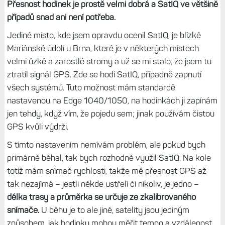
Přesnost GPS? Dostačuje
Když jsem srovnával přesnost GPS s Epixy a Forerunnery
965, dopadlo to podobně. A to jsem strávil hodně času v
údolích a lesích, a i když jsem záměrně měl čistou GPS,
nikoliv více systémů nebo SatIQ, tak jsem nenarazil při
zkoumání projetých tras na žádný problém či ústřel.
Přesnost hodinek je prostě velmi dobrá a SatIQ ve většině
případů snad ani není potřeba.
Jediné místo, kde jsem opravdu ocenil SatIQ, je blízké
Mariánské údolí u Brna, které je v některých místech
velmi úzké a zarostlé stromy a už se mi stalo, že jsem tu
ztratil signál GPS. Zde se hodí SatIQ, případně zapnutí
všech systémů. Tuto možnost mám standardě