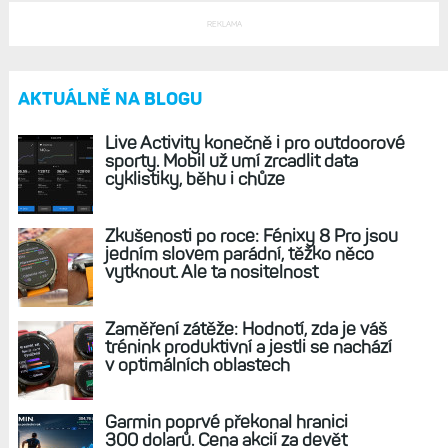
zajímavých tipů
Nová generace hodinek Fénix 8 a Epix 3:
Garmin s uvedením nijak nespěchá, letos se
jich ale dočkáme