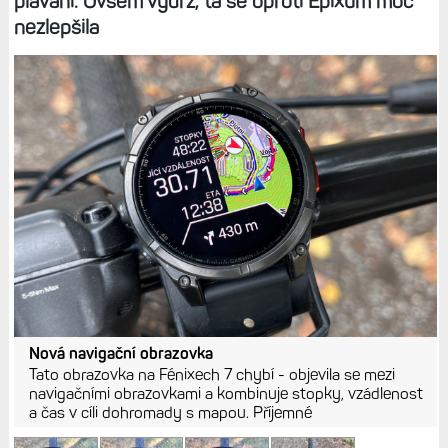
plavání. Ovšem výdrž, ta se oproti Epixům moc
nezlepšila
Nová navigační obrazovka
Tato obrazovka na Fénixech 7 chybí - objevila se mezi
navigačními obrazovkami a kombinuje stopky, vzádlenost
a čas v cíli dohromady s mapou. Příjemné