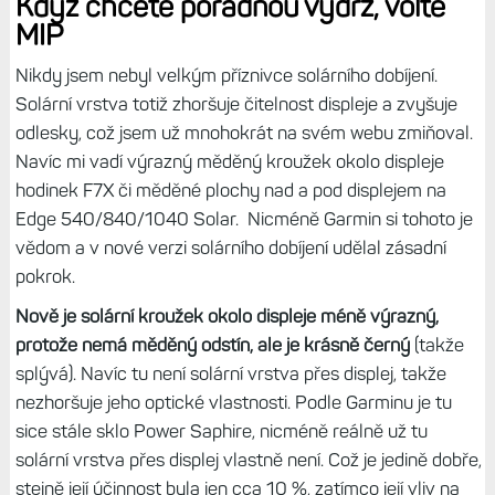
režimu s vypnutým displejem (ale v aktivitě s aktivním).
Nejmenší provedení 43mm je pak vhodné spíše pro ty, co
mají spíše pár kratších aktivit během týdne
(hodinový běh),
protože jinak je budete dobíjet každý třetí den. Ale ani to
nemusí vadit, malá baterie bude nabitá do hodinky a půl.
Pokud jde o svítilnu, s ní vydrží hodinky v pohotovostním
stavu (bez aktivity) 5 dní při úrovni 1 (nejslabší), 16 hodin
na úrovni 2, 7 hodin na úrovni 3, 4 hodiny na úrovni 4
(nejvyšší) a konečně 2 dny s červeným světlem.
Když chcete pořádnou výdrž, volte
MIP
Nikdy jsem nebyl velkým příznivce solárního dobíjení.
Solární vrstva totiž zhoršuje čitelnost displeje a zvyšuje
odlesky, což jsem už mnohokrát na svém webu zmiňoval.
Navíc mi vadí výrazný měděný kroužek okolo displeje
hodinek F7X či měděné plochy nad a pod displejem na