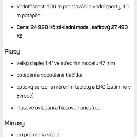
Rozlišení displeje: 454 pixelů
Baterie (za lomítkem v režimu always-on): až 16/7
dnů s měřením tepu, až 47/37 hodin s GPS a 10
hodin všechny systémy + přehrávání hudby
Kompletní mapové podklady světa + Topo Czech v5
(ne všichni prodejci)
Paměť: 32 GB
Konektivita: Wi-Fi, NFC, Bluetooth
Hlasové ovládání a hlasité handsfree (mikrofon +
reproduktor)
Senzory: optický snímač Elevate 5 (EKG, PPG),
akcelerometr, barometr, gyroskop, kompas
Garmin Pay, přehrávání hudby (Spotify, Amazon