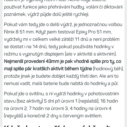
jsem míval výdrž okolo 6 dnů s nějakými 10 hodinami
aktivit, ale dokázal jsem je také odrovnat už za 4,5 dne.
Epixům běžně při zobrazení dat (nikoliv mapy) ubývají 3 %
za hodinu;
když jsem srovnával Epixy a Fénixy 8, měl jsem
po dvou hodinách na Epixech 7 % dolů, ale na Fénixech 8
jen 6 %
- čili nějaký rozdíl tu je. Ale obecně jsou Fénixy 8
47 mm přibližně týdenní hodinky, s delší výdrží bych moc
nepočítal. Tedy pokud máte každý den nějakou aktivitu,
třeba hodinový běh. Předpokládá to ale, že v režimu
hodinek je vypnutý režim AOD. Navíc když budete
používat funkce jako přehrávání hudby, volání či diktování
poznámek, výdrž půjde dolů ještě rychleji.
Pokud vám tedy jde o delší výdrž, je jednoznačnou volbou
Fénix 8 51 mm. Když jsem testoval Epixy Pro 51 mm,
vydržely mi v celkem velké zátěži 11 dnů a není problém
se dostat i na 14 dnů, tedy pokud používáte hodinky v