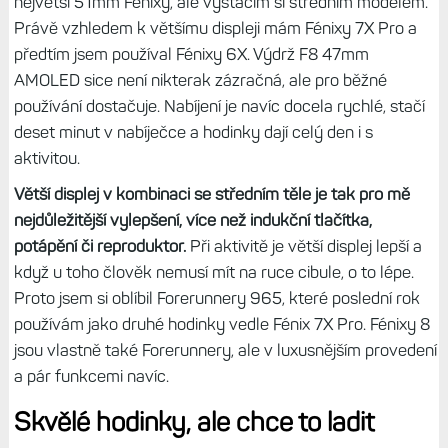
AMOLED hraje prim
Když jsem projížděl zahraniční recenze, hledal jsem
nějakou, kde by recenzent měl k dispozici solární model. A
nic. Všichni si vybrali Fénix 8 AMOLED. Tak jako já. Už to
samo o sobě vypovídá něco o tom, jaká je budoucnost
této řady.
Počítám, že Fénix 9 už budeme mít jen s
AMOLED
a transreflexní displej MIP bude vyhrazen pro
řadu Enduro a Instinct.
Tip:
Zápisky bloggera (35): Tak nám zabili MIP, paní
Müllerová. Bude řada Fénix 9 dostupná už jen s AMOLED?