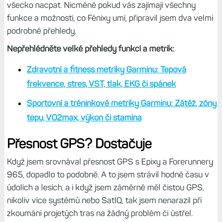
všecko nacpat. Nicméně pokud vás zajímají všechny
funkce a možnosti, co Fénixy umí, připravil jsem dva velmi
podrobné přehledy.
Nepřehlédněte velké přehledy funkcí a metrik:
Zdravotní a fitness metriky Garminu: Tepová
frekvence, stres, VST, tlak, EKG či spánek
Sportovní a tréninkové metriky Garminu: Zátěž, zóny
tepu, VO2max, výkon či stamina