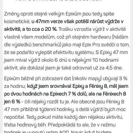
AOD):
Epix Pro 42 mm: 10/4 dny, 28/20 hodin
Fénix 8 43 mm: 10/4 dny, 28/22 hodin
Epix Pro 47 mm: 16/6 dnů, 42/30 hodin
Fénix 8 47 mm: 16/7 dnů, 47/37 hodin
Epix Pro 51 mm: 31/11 dnů, 82/58 hodin
Fénix 8 51 mm: 29/13 dnů, 84/65 hodin
Změny oproti stejně velkým Epixům jsou tedy spíše
kosmetické,
u 47mm verze však potěší nárůst výdrže v
aktivitě, a to cca o 20 %.
Trošku vzrostla výdrž v aktivitě
vlastně všem modelům, což při stejném hardwaru (hádám
dle výsledků benchmarků) jako mají Epix Pro svědčí o tom,
že se podařilo vylepšit efektivitu systému. S Epixy 47 mm