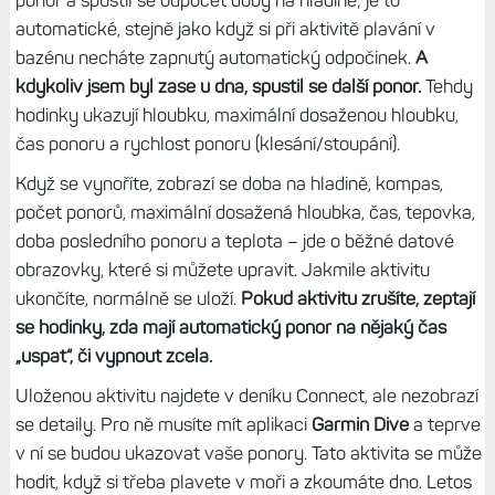
ponor a spustil se odpočet doby na hladině; je to
automatické, stejně jako když si při aktivitě plavání v
bazénu necháte zapnutý automatický odpočinek.
A
kdykoliv jsem byl zase u dna, spustil se další ponor.
Tehdy
hodinky ukazují hloubku, maximální dosaženou hloubku,
čas ponoru a rychlost ponoru (klesání/stoupání).
Když se vynoříte, zobrazí se doba na hladině, kompas,
počet ponorů, maximální dosažená hloubka, čas, tepovka,
doba posledního ponoru a teplota – jde o běžné datové
obrazovky, které si můžete upravit. Jakmile aktivitu
ukončíte, normálně se uloží.
Pokud aktivitu zrušíte, zeptají
se hodinky, zda mají automatický ponor na nějaký čas
„uspat“, či vypnout zcela.
Uloženou aktivitu najdete v deníku Connect, ale nezobrazí
se detaily. Pro ně musíte mít aplikaci
Garmin Dive
a teprve
v ní se budou ukazovat vaše ponory. Tato aktivita se může
hodit, když si třeba plavete v moři a zkoumáte dno. Letos