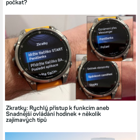
Jak používat režim UltraTrac na hodinkách
Garmin a k čemu se hodí? Praktický test: Fénix
8 vs. FR 255