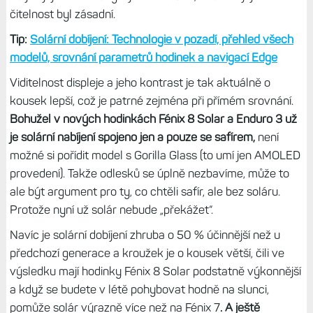
Edge 540/840/1040 Solar. Nicméně Garmin si tohoto je
vědom a v nové verzi solárního dobíjení udělal zásadní
pokrok.
Nově je solární kroužek okolo displeje méně výrazný,
protože nemá měděný odstín, ale je krásně černý
(takže
splývá). Navíc tu není solární vrstva přes displej, takže
nezhoršuje jeho optické vlastnosti. Podle Garminu je tu
sice stále sklo Power Saphire, nicméně reálně už tu
solární vrstva přes displej vlastně není. Což je jedině dobře,
stejně její účinnost byla jen cca 10 %, zatímco její vliv na
čitelnost byl zásadní.
Tip:
Solární dobíjení: Technologie v pozadí, přehled všech
modelů, srovnání parametrů hodinek a navigací Edge
Viditelnost displeje a jeho kontrast je tak aktuálně o
kousek lepší, což je patrné zejména při přímém srovnání.
Bohužel v nových hodinkách Fénix 8 Solar a Enduro 3 už