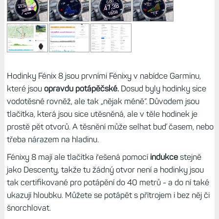
Hodinky Fénix 8 jsou prvními Fénixy v nabídce Garminu,
které jsou
opravdu potápěčské.
Dosud byly hodinky sice
vodotěsné rovněž, ale tak „nějak méně“. Důvodem jsou
tlačítka, která jsou sice utěsněná, ale v těle hodinek je
prostě pět otvorů. A těsnění může selhat buď časem, nebo
třeba nárazem na hladinu.
Fénixy 8 mají ale tlačítka řešená pomocí
indukce
stejně
jako Descenty, takže tu žádný otvor není a hodinky jsou
tak certifikované pro potápění do 40 metrů - a do ní také
ukazují hloubku. Můžete se potápět s přítrojem i bez něj či
šnorchlovat.