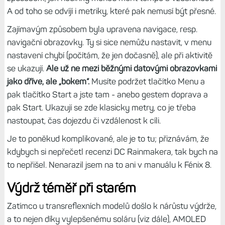
nastavenou na Edge 1040/1050, na hodinkách ji zapínám
jen tehdy, když vím, že pojedu sem; jinak používám čistou
GPS kvůli výdrži.
S tímto nastavením nemívám problém, ale pokud bych
primárně běhal, tak bych rozhodně využil SatIQ. Na kole
totiž mám snímač rychlosti, takže mě přesnost GPS až
tak nezajímá – jestli někde ustřelí či nikoliv, je jedno –
délka trasy a průměrka se určuje ze zkalibrovaného
snímače.
U běhu je to ale jiné, satelity jsou jediným
způsobem, jak hodinky mohou měřit tempo a vzdálenost.
A od toho se odvíjí i metriky, které pak nemusí být přesné.
Zajímavým způsobem byla upravena navigace, resp.
navigační obrazovky. Ty si sice nemůžu nastavit, v menu
nastavení chybí (počítám, že jen dočasně), ale při aktivitě
se ukazují.
Ale už ne mezi běžnými datovými obrazovkami
jako dříve, ale „bokem“.
Musíte podržet tlačítko Menu a