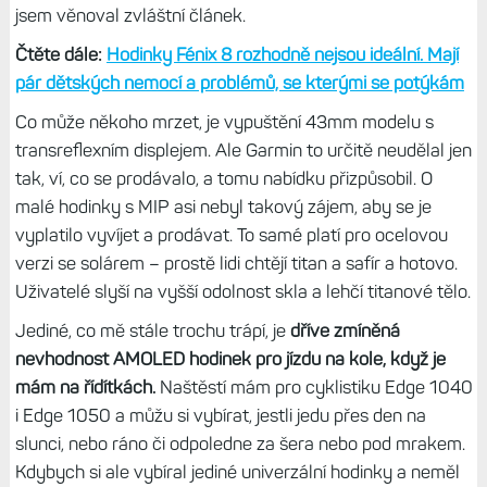
a pár funkcemi navíc.
Skvělé hodinky, ale chce to ladit
Musím přiznat, že se mi osmičky fakt líbí. Verze 47mm s
AMOLED se dobře nosí, na ruce sedí lépe než Fénixy 7X
Pro nebo Epixy Pro 51 mm, které mají stejně velký displej.
Upravená luneta a jiný poměr těla displeje vs. velikost
displeje prostě působí velmi dobře a hodinky vypadají, jako
by byly větší
– a přitom nejsou. Pokud nepotřebujete delší
výdrž, už bych do 51mm provedení nešel. Je to zbytečné.
Akorát byste měli na ruce cihličku.
Aktuálně nemají Fénixy 8 o moc více funkcí než Fénixy 7
Pro, takže důvodů pro upgrade zatím moc není.
Ale za půl
roku, za rok už to může být jinak. Garmin si připravil
hardware pro budoucí funkce a možnosti. Pokud bude
životnost hodinek cirka dva roky, má dost času nás
překvapit. Už jen hlasové ovládání a hlasitý reproduktor