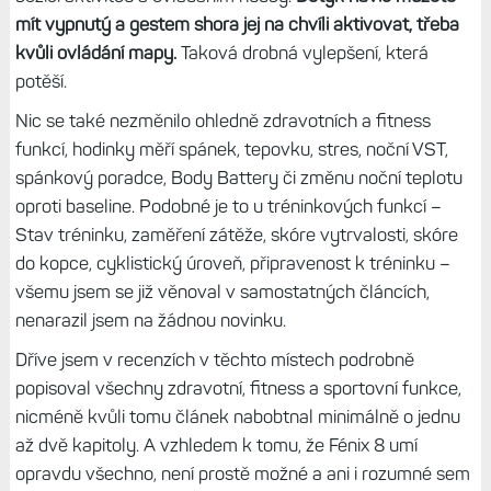
mít vypnutý a gestem shora jej na chvíli aktivovat, třeba
kvůli ovládání mapy.
Taková drobná vylepšení, která
potěší.
Nic se také nezměnilo ohledně zdravotních a fitness
funkcí, hodinky měří spánek, tepovku, stres, noční VST,
spánkový poradce, Body Battery či změnu noční teplotu
oproti baseline. Podobné je to u tréninkových funkcí –
Stav tréninku, zaměření zátěže, skóre vytrvalosti, skóre
do kopce, cyklistický úroveň, připravenost k tréninku –
všemu jsem se již věnoval v samostatných článcích,
nenarazil jsem na žádnou novinku.
Dříve jsem v recenzích v těchto místech podrobně
popisoval všechny zdravotní, fitness a sportovní funkce,
nicméně kvůli tomu článek nabobtnal minimálně o jednu
až dvě kapitoly. A vzhledem k tomu, že Fénix 8 umí
opravdu všechno, není prostě možné a ani i rozumné sem