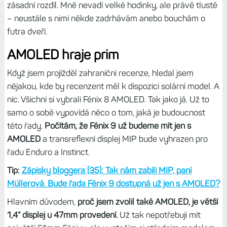
Fénix 8 Solar 47 mm: 21/28 dnů, 67/92 hodin
Fénix 8 Solar 51 mm: 30/48 dnů, 95/149 hodin
Enduro 3: 36/90 dnů, 120/320 hodin
Čili pokud vám jde hlavně o výdrž, jsou MIP modely jasnou
volbou.
Ale musíte se spokojit s mdlými barvami a horší
čitelností za šera či v lese.
Navíc jsou solární modely
tlustší než verze s AMOLED, mají 15,2 resp. 15,4 mm,
zatímco AMOLED jen 13,8/13,8/14,7 mm, což je celkem
zásadní rozdíl. Mně nevadí velké hodinky, ale právě tlusté
– neustále s nimi někde zadrhávám anebo bouchám o
futra dveří.