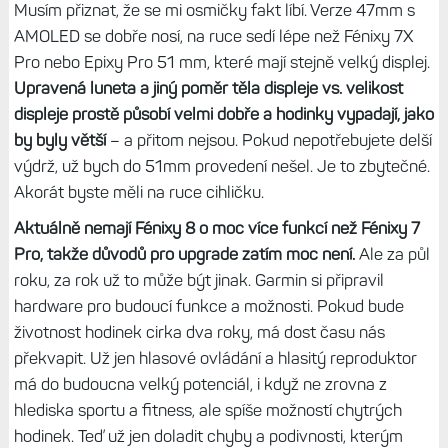
Hlavním důvodem,
proč jsem zvolil také AMOLED, je větší
1,4“ displej u 47mm provedení.
Už tak nepotřebuji mít
největší 51mm Fénixy, ale vystačím si středním modelem.
Právě vzhledem k většímu displeji mám Fénixy 7X Pro a
předtím jsem používal Fénixy 6X. Výdrž F8 47mm
AMOLED sice není nikterak zázračná, ale pro běžné
používání dostačuje. Nabíjení je navíc docela rychlé, stačí
deset minut v nabíječce a hodinky dají celý den i s
aktivitou.
Větší displej v kombinaci se středním těle je tak pro mě
nejdůležitější vylepšení, více než indukční tlačítka,
potápění či reproduktor.
Při aktivitě je větší displej lepší a
když u toho člověk nemusí mít na ruce cibule, o to lépe.
Proto jsem si oblíbil Forerunnery 965, které poslední rok
používám jako druhé hodinky vedle Fénix 7X Pro. Fénixy 8
jsou vlastně také Forerunnery, ale v luxusnějším provedení