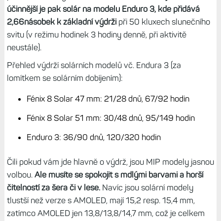
je solární nabíjení spojeno jen a pouze se safírem,
není
možné si pořídit model s Gorilla Glass (to umí jen AMOLED
provedení). Takže odlesků se úplně nezbavíme, může to
ale být argument pro ty, co chtěli safír, ale bez soláru.
Protože nyní už solár nebude „překážet“.
Navíc je solární dobíjení zhruba o 50 % účinnější než u
předchozí generace a kroužek je o kousek větší, čili ve
výsledku mají hodinky Fénix 8 Solar podstatně výkonnější
a když se budete v létě pohybovat hodně na slunci,
pomůže solár výrazně více než na Fénix 7
. A ještě
účinnější je pak solár na modelu Enduro 3, kde přidává
2,66násobek k základní výdrži
při 50 kluxech slunečního
svitu (v režimu hodinek 3 hodiny denně, při aktivitě
neustále).
Přehled výdrží solárních modelů vč. Endura 3 (za
lomítkem se solárním dobíjením):