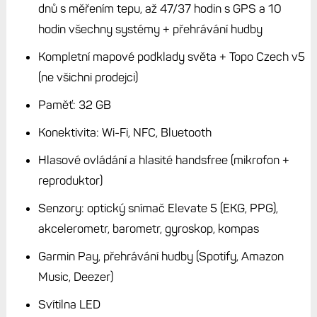
i Edge 1050 a můžu si vybírat, jestli jedu přes den na
slunci, nebo ráno či odpoledne za šera nebo pod mrakem.
Kdybych si ale vybíral jediné univerzální hodinky a neměl
Edge, asi bych nakonec skončil buď u Fénix 8 Solar, nebo
Enduro 3. Protože transreflexní MIP mi pro cyklistiku
vyhovuje přece jen krapet víc. Pro všechno ostatní je lepší
volbou AMOLED.
Stručné parametry
Rozměry: 47×47×13,8 mm
Hmotnost: 80 g včetně řemínku, 59 g tělo hodinek
(ocelové provedení); 73 g včetně řemínku, 52 g tělo
hodinek (titanové provedení)
Šířka řemínku: 22 mm, vyměnitelné
Displej: AMOLED dotykový, průměr 1,4“ (35,56 mm)