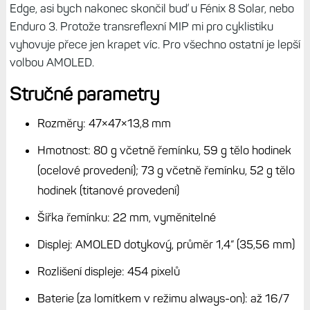
má do budoucna velký potenciál, i když ne zrovna z
hlediska sportu a fitness, ale spíše možností chytrých
hodinek. Teď už jen doladit chyby a podivnosti, kterým
jsem věnoval zvláštní článek.
Čtěte dále:
Hodinky Fénix 8 rozhodně nejsou ideální. Mají
pár dětských nemocí a problémů, se kterými se potýkám
Co může někoho mrzet, je vypuštění 43mm modelu s
transreflexním displejem. Ale Garmin to určitě neudělal jen
tak, ví, co se prodávalo, a tomu nabídku přizpůsobil. O
malé hodinky s MIP asi nebyl takový zájem, aby se je
vyplatilo vyvíjet a prodávat. To samé platí pro ocelovou
verzi se solárem – prostě lidi chtějí titan a safír a hotovo.
Uživatelé slyší na vyšší odolnost skla a lehčí titanové tělo.
Jediné, co mě stále trochu trápí, je
dříve zmíněná
nevhodnost AMOLED hodinek pro jízdu na kole, když je
mám na řídítkách.
Naštěstí mám pro cyklistiku Edge 1040