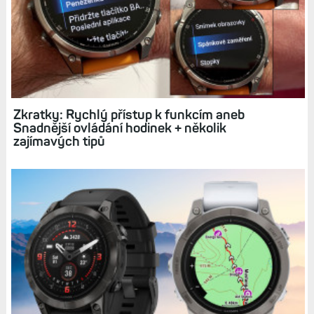
Hodinky Fénix 8 a Epix 3 dorazí až příští rok. Lze
dokonce odhadnout, který měsíc. Vyplatí se
počkat?