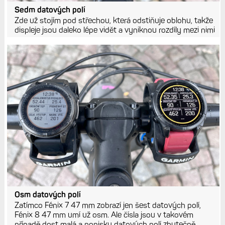
Sedm datových polí
Zde už stojím pod střechou, která odstiňuje oblohu, takže
displeje jsou daleko lépe vidět a vyniknou rozdíly mezi nimi
Osm datových polí
Zatímco Fénix 7 47 mm zobrazí jen šest datových polí,
Fénix 8 47 mm umí už osm. Ale čísla jsou v takovém
případě dost malá a popisky datových polí zbytečně