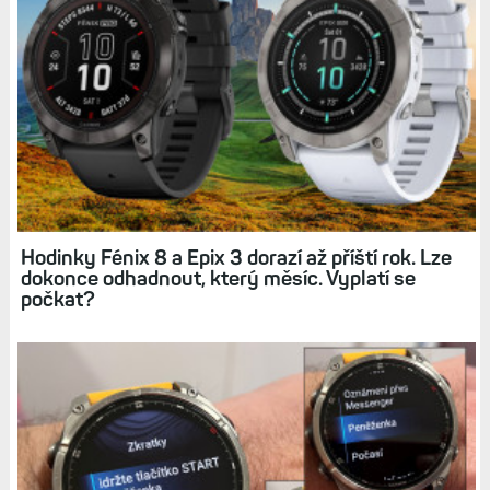
Jak používat režim UltraTrac na hodinkách
Garmin a k čemu se hodí? Praktický test: Fénix
8 vs. FR 255