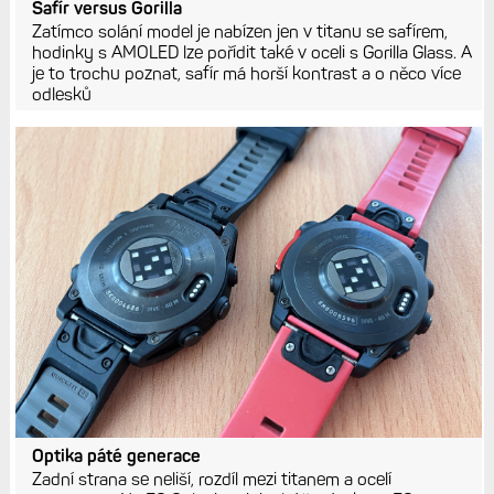
Safír versus Gorilla
Zatímco solání model je nabízen jen v titanu se safírem,
hodinky s AMOLED lze pořídit také v oceli s Gorilla Glass. A
je to trochu poznat, safír má horší kontrast a o něco více
odlesků
Optika páté generace
Zadní strana se neliší, rozdíl mezi titanem a ocelí