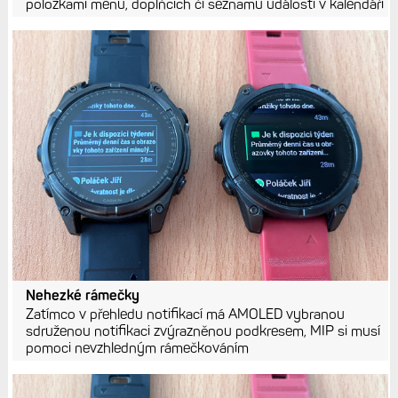
položkami menu, doplňcích či seznamu událostí v kalendáři
Nehezké rámečky
Zatímco v přehledu notifikací má AMOLED vybranou
sdruženou notifikaci zvýrazněnou podkresem, MIP si musí
pomoci nevzhledným rámečkováním