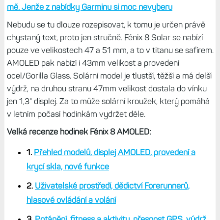
mě. Jenže z nabídky Garminu si moc nevyberu
Nebudu se tu dlouze rozepisovat, k tomu je určen právě
chystaný text, proto jen stručně. Fénix 8 Solar se nabízí
pouze ve velikostech 47 a 51 mm, a to v titanu se safírem.
AMOLED pak nabízí i 43mm velikost a provedení
ocel/Gorilla Glass. Solární model je tlustší, těžší a má delší
výdrž, na druhou stranu 47mm velikost dostala do vínku
jen 1,3" displej. Za to může solární kroužek, který pomáhá
v letním počasí hodinkám vydržet déle.
Velká recenze hodinek Fénix 8 AMOLED:
1.
Přehled modelů, displej AMOLED, provedení a
krycí skla, nové funkce
2.
Uživatelské prostředí, dědictví Forerunnerů,
hlasové ovládání a volání
3.
Potápění, fitness a aktivity, přesnost GPS, výdrž,