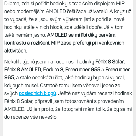
Dilema, zda si pořídit hodinky s tradičním displejem MIP
nebo modernějším AMOLED řeší řada uživatelů. A když už
to vypadá, že si jsou svým výběrem jistí a pořídí si nové
hodinky, stále v nich hlodá, zda udělali dobře. Já v tom
také nemám jasno.
AMOLED se mi líbí díky barvám,
kontrastu a rozlišení, MIP zase preferuji při venkovních
aktivitách.
Několik týdnů jsem na ruce nosil hodinky
Fénix 8 Solar
,
Fénix 8 AMOLED
,
Enduro 3
,
Forerunner 955
a
Forerunner
965
, a stále nedokážu říct, jaké hodinky bych si vybral,
kdybych musel. Ostatně tomu jsem věnoval jeden ze
svých
posledních blogů
. Ještě než vydám recenzi hodinek
Fénix 8 Solar, připravil jsem fotosrovnání s provedením
AMOLED. Už jen proto, že fotografií mám tolik, že by se mi
do recenze vše nevešlo.