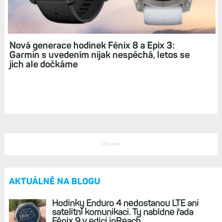
Zkratky: Rychlý přístup k funkcím aneb
Snadnější ovládání hodinek + několik
zajímavých tipů
Nová generace hodinek Fénix 8 a Epix 3:
Garmin s uvedením nijak nespěchá, letos se
jich ale dočkáme