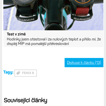
Test v zimě
Hodinky jsem otestoval i za nulových teplot a přišlo mi, že
displej MIP má pomalejší překreslování
Diskuse k článku (13)
Tagy:
FENIX 8