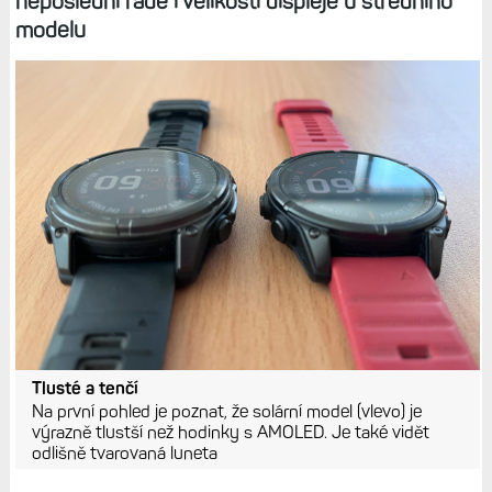
neposlední řadě i velikostí displeje u středního
modelu
Tlusté a tenčí
Na první pohled je poznat, že solární model (vlevo) je
výrazně tlustší než hodinky s AMOLED. Je také vidět
odlišně tvarovaná luneta