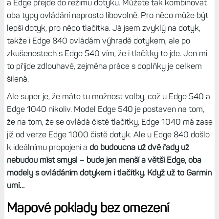
Prostředí jako takové je však na Edge 540, 840 i 1040
stále stejné, tam žádný rozdíl není. Jde opravdu jen o
umístění virtuálních tlačítek na displeji.
Kdykoliv stisknete
jakékoliv tlačítko fyzické, okolo vybraného ovládacího
prvku se objeví rámeček
- a s ním pohybujete tlačítky
nahoru a dolů.
Volbu a akci potvrzujete pravým horním
tlačítkem, pro návrat zpět slouží tlačítko Back vpravo
dole. Je to podobné, vlastně stejné, jako na hodinkách.
A kdykoliv zase klepnete na displej prstem, rámeček zmizí
a Edge přejde do režimu dotyku. Můžete tak kombinovat
oba typy ovládání naprosto libovolně. Pro něco může být
lepší dotyk, pro něco tlačítka. Já jsem zvyklý na dotyk,
takže i Edge 840 ovládám výhradě dotykem, ale po
zkušenostech s Edge 540 vím, že i tlačítky to jde. Jen mi
to přijde zdlouhavé, zejména práce s doplňky je celkem
šílená.