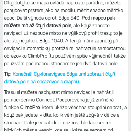
hezčí. Můžete si ale snížit míru detailů, což se na menší
Edge 840 celkem hodí; na Edge 1040 je to s větším
displejem celkem ok.
Co mi ale vadí, že od verze firmwaru
21.16 se zvýraznila grafika silnic – má tlustý okraj a je
extrémně výrazná.
Třeba ve vesnici nebo městě vzniká
nepřehledný maglajz tlustých čar, v nich zaniká jak
turistické značení, tak i naplánovaná trasa. Tak snad to
Garmin opraví a vrátí zpět.
Ovládání mapy navigace
Díky dotyku se mapa ovládá naprosto parádně, můžete
pohybovat prstem jako na mobilu, měnit snadno měřítko
apod. Další výhoda oproti Edge 540.
Pod mapou pak
můžete mít až čtyři datová pole,
ale když zapnete
navigaci, už nezbude místo na výškový profil trasy; to je
ale stejné jako u Edge 1040. A ten já mám zapnutý při
navigaci automaticky, protože mi nahrazuje samostatnou