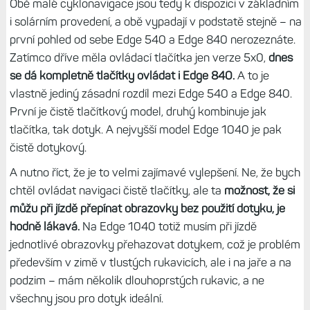
Obě malé cyklonavigace jsou tedy k dispozici v základním
i solárním provedení, a obě vypadají v podstatě stejně – na
první pohled od sebe Edge 540 a Edge 840 nerozeznáte.
Zatímco dříve měla ovládací tlačítka jen verze 5x0,
dnes
se dá kompletně tlačítky ovládat i Edge 840.
A to je
vlastně jediný zásadní rozdíl mezi Edge 540 a Edge 840.
První je čistě tlačítkový model, druhý kombinuje jak
tlačítka, tak dotyk. A nejvyšší model Edge 1040 je pak
čistě dotykový.
A nutno říct, že je to velmi zajímavé vylepšení. Ne, že bych
chtěl ovládat navigaci čistě tlačítky, ale ta
možnost, že si
můžu při jízdě přepínat obrazovky bez použití dotyku, je
hodně lákavá.
Na Edge 1040 totiž musím při jízdě
jednotlivé obrazovky přehazovat dotykem, což je problém
především v zimě v tlustých rukavicích, ale i na jaře a na
podzim – mám několik dlouhoprstých rukavic, a ne
všechny jsou pro dotyk ideální.