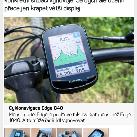
konkrétní situaci vyhovuje. Já bych ale ocenil
přece jen krapet větší displej
Cyklonavigace Edge 840
Menší model Edge je pocitově tak dvakrát menší než Edge
1040. A to může řadě lidí vyhovovat