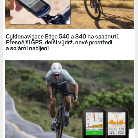
Vyšší cena
Diskuse k článku (10)
Tagy:
EDGE 840
EDGE 540
EDGE 1040
KOLO