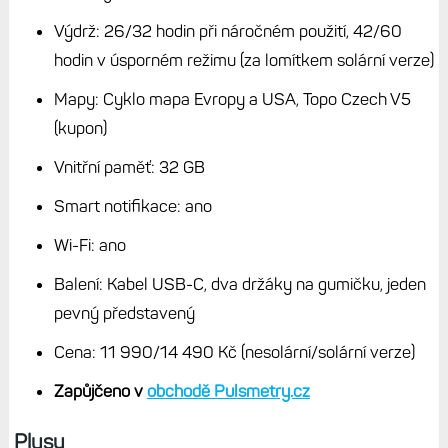
navigaci znovu, už bych si vzal základní model. Menší míra
odlesků, jakou má testovaná navigace Edge 840, se mi
prostě líbí.
Stručné parametry Edge 840/840
Solar
Rozměry: 57,8 × 85,1 × 19,6 mm
Hmotnost: 80/85 g (běžná/solární verze)
Úhlopříčka displeje: 2,6"
Rozlišení displeje: 246 × 322 px
Typ displeje: dotykový, senzor jasu
Kompas: magnetický
Satelitní přijímač: vícefrekvenční GPS/GNSS,
Glonass, Galileo