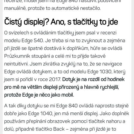
volbou.
Displej má opět automatické podsvícení, takže jak vjedete
do stínu nebo do lesa, ihned se rozsvítí a svůj jas přizpůsobí
okolí. Díky tomu není tolik třeba odlesky řešit v tmavším
prostředí, jako je právě les.
Ale podsvícení je v
automatickém režimu slabší než na Edge 1040, a to
citelně
(a platí to i pro Edge 540). Navíc v místnosti, kde už
Edge 1040 podsvícení zapne, Edge 840 ještě nikoliv,
takže je na něj hůře vidět. Když jsem fotil obrázky do
recenze, musel jsem na Edge 840 nastavit podsvícení
manuálně, protože to automatické nestačilo.
Čistý displej? Ano, s tlačítky to jde
O svízelech s ovládáním tlačítky jsem psal v recenzi
modelu Edge 540. Je třeba si na to zvyknout a zejména
při jízdě se špatně dostává k doplňkům, hůře se ovládá
Průzkumník stoupání a celé mi to přijde takové