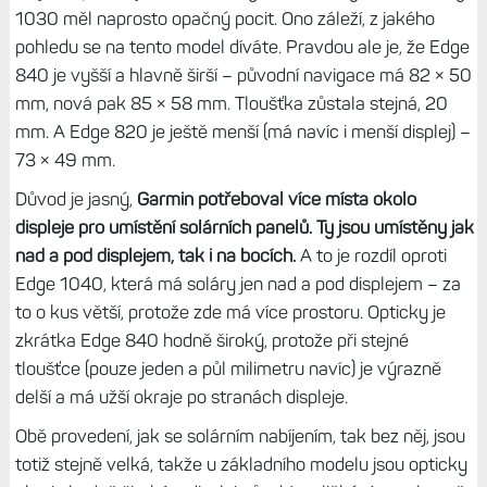
1030 měl naprosto opačný pocit. Ono záleží, z jakého
pohledu se na tento model díváte. Pravdou ale je, že Edge
840 je vyšší a hlavně širší – původní navigace má 82 × 50
mm, nová pak 85 × 58 mm. Tloušťka zůstala stejná, 20
mm. A Edge 820 je ještě menší (má navíc i menší displej) –
73 × 49 mm.
Důvod je jasný,
Garmin potřeboval více místa okolo
displeje pro umístění solárních panelů. Ty jsou umístěny jak
nad a pod displejem, tak i na bocích.
A to je rozdíl oproti
Edge 1040, která má soláry jen nad a pod displejem – za
to o kus větší, protože zde má více prostoru. Opticky je
zkrátka Edge 840 hodně široký, protože při stejné
tloušťce (pouze jeden a půl milimetru navíc) je výrazně
delší a má užší okraje po stranách displeje.
Obě provedení, jak se solárním nabíjením, tak bez něj, jsou
totiž stejně velká, takže u základního modelu jsou opticky