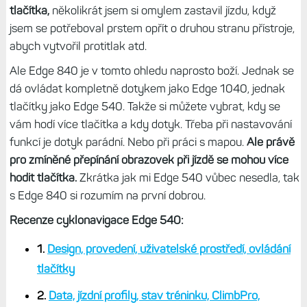
tlačítka,
několikrát jsem si omylem zastavil jízdu, když
jsem se potřeboval prstem opřít o druhou stranu přístroje,
abych vytvořil protitlak atd.
Ale Edge 840 je v tomto ohledu naprosto boží. Jednak se
dá ovládat kompletně dotykem jako Edge 1040, jednak
tlačítky jako Edge 540. Takže si můžete vybrat, kdy se
vám hodí více tlačítka a kdy dotyk. Třeba při nastavování
funkcí je dotyk parádní. Nebo při práci s mapou.
Ale právě
pro zmíněné přepínání obrazovek při jízdě se mohou více
hodit tlačítka.
Zkrátka jak mi Edge 540 vůbec nesedla, tak
s Edge 840 si rozumím na první dobrou.
Recenze cyklonavigace Edge 540:
1.
Design, provedení, uživatelské prostředí, ovládání
tlačítky
2.
Data, jízdní profily, stav tréninku, ClimbPro,