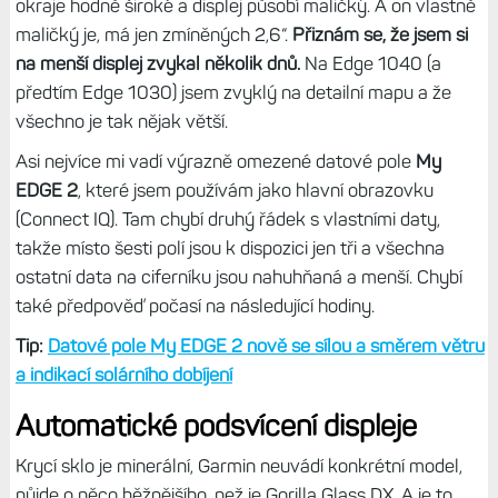
okraje hodně široké a displej působí maličký. A on vlastně
maličký je, má jen zmíněných 2,6“.
Přiznám se, že jsem si
na menší displej zvykal několik dnů.
Na Edge 1040 (a
předtím Edge 1030) jsem zvyklý na detailní mapu a že
všechno je tak nějak větší.
Asi nejvíce mi vadí výrazně omezené datové pole
My
EDGE 2
, které jsem používám jako hlavní obrazovku
(Connect IQ). Tam chybí druhý řádek s vlastními daty,
takže místo šesti polí jsou k dispozici jen tři a všechna
ostatní data na ciferníku jsou nahuhňaná a menší. Chybí
také předpověď počasí na následující hodiny.
Tip:
Datové pole My EDGE 2 nově se sílou a směrem větru
a indikací solárního dobíjení