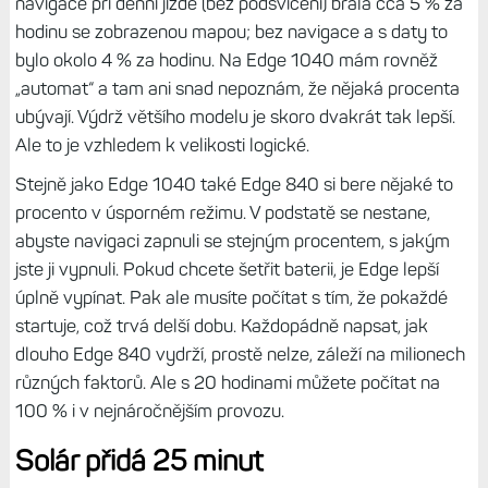
Pokud se rozhodnete pro model bez soláru, což by bylo při
výši příplatku pochopitelné, můžete počítat s výrazně
delší výdrží než u starších modelů. Garmin udává až 42
hodin při nenáročném použití (tj. bez aktivní navigace a s
minimem připojených senzorů), což je více než
dvojnásobek oproti Edge 530 a 830, a 26 hodin při použití
náročném (více satelitních systémů, mapa, navigace,
radar…).
Moje praktické zkušenosti ukazují, že při běžné jízdě (čistá
GPS) ubývala dvě procenta za hodinu (tj. 50 hodin
celkem), při hraní si s ClimbPro a navigací pak tři procenta
(tj. 30 hodin celkem). Záleží hodně na tom, jestli jedete
přes den, a tudíž není aktivní podsvícení – což jsou ta tři
procenta, nebo když se pohybujete často v lese či v šeru,
pak může jít i o čtyři procenta. V prvním případě si
tříhodinová aktivita vezme 9-10 %, v druhém pak i 12-13
%.