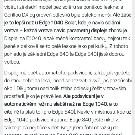
Automatické podsvícení displeje
Krycí sklo je minerální, Garmin neuvádí konkrétní model,
půjde o něco běžnějšího, než je Gorilla Glass DX. A je to
vidět, i základní model bez soláru se poněkud leskne; s
Gorillou DX by úroveň odlesků byla daleko menší.
Ale zase
je to lepší než u Edge 1040 Solar, kde je navíc solární
vrstva
– každá vrstva navíc parametry displeje zhoršuje.
Displej na E1040 je tak méně kontrastní, barvy nejsou tak
jasné a celkově se to celé leskne jako psí kulky. Z tohoto
pohledu je základní Edge 840 (a Edge 540) jistě dobrou