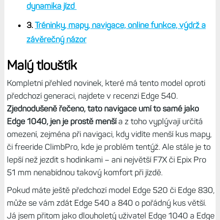
dynamika jízd
3.
Tréninky, mapy, navigace, online funkce, výdrž a
závěrečný názor
Malý tlouštík
Kompletní přehled novinek, které má tento model oproti
předchozí generaci, najdete v recenzi Edge 540.
Zjednodušeně řečeno, tato navigace umí to samé jako
Edge 1040, jen je prostě menší
a z toho vyplývají určitá
omezení, zejména při navigaci, kdy vidíte menší kus mapy,
či freeride ClimbPro, kde je problém tentýž. Ale stále je to
lepší než jezdit s hodinkami – ani největší F7X či Epix Pro
51 mm nenabídnou takový komfort při jízdě.
Pokud máte ještě předchozí model Edge 520 či Edge 830,
může se vám zdát Edge 540 a 840 o pořádný kus větší.
Já jsem přitom jako dlouholetý uživatel Edge 1040 a Edge