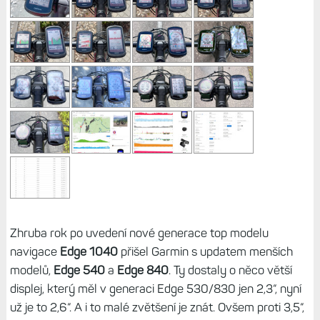
Zhruba rok po uvedení nové generace top modelu
navigace
Edge 1040
přišel Garmin s updatem menších
modelů,
Edge 540
a
Edge 840
. Ty dostaly o něco větší
displej, který měl v generaci Edge 530/830 jen 2,3“, nyní
už je to 2,6“. A i to malé zvětšení je znát. Ovšem proti 3,5“,