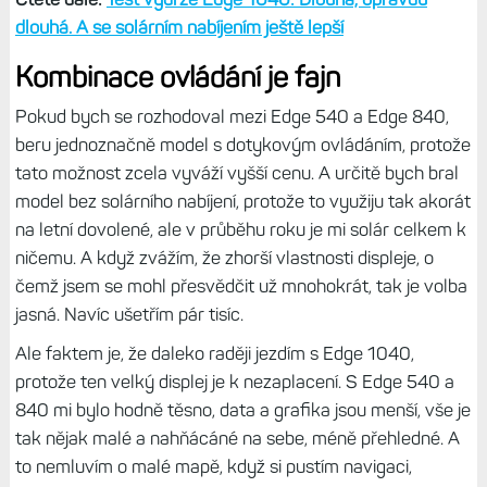
100 % i v nejnáročnějším provozu.
Solár přidá 25 minut
Pokud jezdíte především v létě, tedy za slunečného
počasí, můžete si pořídit solární model. Slunce by mělo
přidat až 25 minut na každou hodinu, kdy na displej svítí
alespoň 75 000 luxů. Moje zkušenost se solárem na
E1040 ovšem jasně ukazuje, že tohoto dosáhnete jen
výjimečně. To musí být opravdu azurové počasí a musíte
jet přes poledne. Stačí ale, aby se slunce schovalo za
mraky, nebo abyste vjeli do lesa či si stínili vlastním tělem
(stočíte se směrem sever) a přínos soláru je mizivý.
Na druhou stranu, při jedné opravdu azurové silniční jízdě
mimo lesy se mi s Edge 1040 podařilo během jízdy trvají
3:15 h získat prodloužení výdrže o 1:10 h díky soláru.
Účinnost byla 98 %, čili většinu času na navigaci svítilo
slunce. A díky tomu byla spotřeba navigace jen jedno