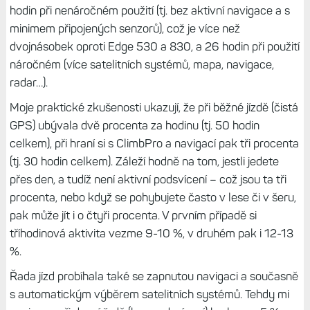
zadat přesnou adresu či souřadnice, na Edge 840
samozřejmě ano. Edge 540 poslouží dobře tam, kde
potřebujete spíše cyklopočítač s všemi tréninkovými
funkcemi, Edge 840 zase tehdy, když chcete i
propracovanější navigaci a pracovat více s mapou.
Výdrž je na pohodu