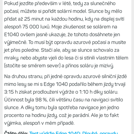
Řada jízd probíhala také se zapnutou navigaci a současně
s automatickým výběrem satelitních systémů. Tehdy mi
navigace při denní jízdě (bez podsvícení) brala cca 5 % za
hodinu se zobrazenou mapou; bez navigace a s daty to
bylo okolo 4 % za hodinu. Na Edge 1040 mám rovněž
„automat“ a tam ani snad nepoznám, že nějaká procenta
ubývají. Výdrž většího modelu je skoro dvakrát tak lepší.
Ale to je vzhledem k velikosti logické.
Stejně jako Edge 1040 také Edge 840 si bere nějaké to
procento v úsporném režimu. V podstatě se nestane,
abyste navigaci zapnuli se stejným procentem, s jakým
jste ji vypnuli. Pokud chcete šetřit baterii, je Edge lepší
úplně vypínat. Pak ale musíte počítat s tím, že pokaždé
startuje, což trvá delší dobu. Každopádně napsat, jak
dlouho Edge 840 vydrží, prostě nelze, záleží na milionech
různých faktorů. Ale s 20 hodinami můžete počítat na