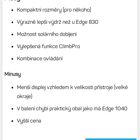
Voděodolnost: IP x7 (ponoření na 30 minut do
hloubky 1 metr)
Výdrž: 26/32 hodin při náročném použití, 42/60
hodin v úsporném režimu (za lomítkem solární verze)
Mapy: Cyklo mapa Evropy a USA, Topo Czech V5
(kupon)
Vnitřní paměť: 32 GB
Smart notifikace: ano
Wi-Fi: ano
Balení: Kabel USB-C, dva držáky na gumičku, jeden
pevný představený
Cena: 11 990/14 490 Kč (nesolární/solární verze)