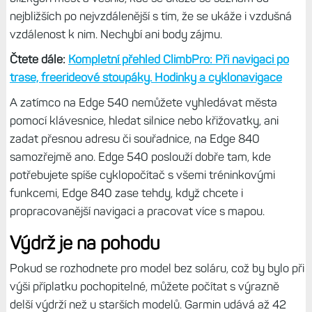
obrazovku ClimbPro (tu používám spíše výjimečně), takže
používám pod mapou standardně jen dvě datová pole.
Tip:
Konečně! Cyklonavigace Edge umí zobrazit čtyři
datová pole na obrazovce s mapou
Trasu si můžete nachystat mimo navigaci a nahrát ji
pomocí deníku Connect. Podporována je již zmíněná
funkce
ClimbPro
, která ukáže všechna stoupání na trati, a
když pak jedete, vidíte, kolik vám ještě zbývá v délce a
stoupání. Dále je v nabídce možnost hledání center
blízkých měst a vesnic, kde se ukáže se seznam od
nejbližších po nejvzdálenější s tím, že se ukáže i vzdušná
vzdálenost k nim. Nechybí ani body zájmu.
Čtete dále:
Kompletní přehled ClimbPro: Při navigaci po
trase, freerideové stoupáky. Hodinky a cyklonavigace
A zatímco na Edge 540 nemůžete vyhledávat města
pomocí klávesnice, hledat silnice nebo křižovatky, ani