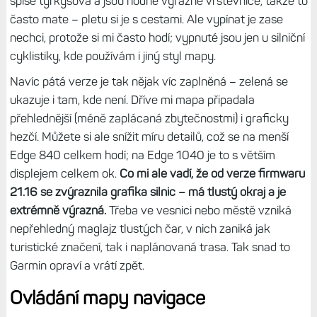
má celkem tři části. Edge 1040 Solar pak má 64 GB, kam
se vejde úplně všechno.
Nepřehlédněte:
Jak spravovat mapy přímo v hodinkách a
z aplikace Express v počítači (návod)
S navigací dostanete i
českou mapu Topo Czech verze 5
,
bez které si ježdění nedokážu představit. Ta se instaluje
rovněž přes aplikaci Express, a to pomocí dodaného kódu.
Ten je pak pevně svázán s konkrétní navigací. Od jisté
doby se ale změnil grafický styl mapy, nyní je lesní zelená
spíše tyrkysová a jsou hodně výrazné vrstevnice, takže to
často mate – pletu si je s cestami. Ale vypínat je zase
nechci, protože si mi často hodí; vypnuté jsou jen u silniční
cyklistiky, kde používám i jiný styl mapy.
Navíc pátá verze je tak nějak víc zaplněná – zelená se
ukazuje i tam, kde není. Dříve mi mapa připadala
přehlednější (méně zaplácaná zbytečnostmi) i graficky