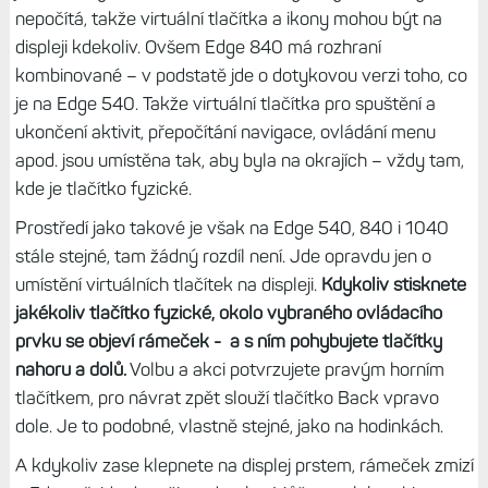
není vidět mapa, zvlášť v prostředí, které je zdrojem
odlesků (les, mraky…). A pokud jste byli dříve majiteli Edge
530, poslouží vám tlačítka velmi dobře na přechodné
období, než si zvyknete na dotyk.
A pokud nechcete
používat dotyk (třeba při jízdě), můžete si ho kompletně
vypnout – a máte pak Edge 540.
Vyber si ovládání, jak ti vyhovuje
Ovšem není to tak, že uživatelské rozhraní je úplně stejné
jako na Edge 1040. Tam se totiž s fyzickými tlačítky
nepočítá, takže virtuální tlačítka a ikony mohou být na
displeji kdekoliv. Ovšem Edge 840 má rozhraní
kombinované – v podstatě jde o dotykovou verzi toho, co
je na Edge 540. Takže virtuální tlačítka pro spuštění a
ukončení aktivit, přepočítání navigace, ovládání menu
apod. jsou umístěna tak, aby byla na okrajích – vždy tam,
kde je tlačítko fyzické.