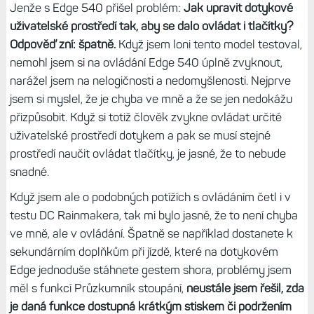
Jenže s Edge 540 přišel problém:
Jak upravit dotykové
uživatelské prostředí tak, aby se dalo ovládat i tlačítky?
Odpověď zní: špatně.
Když jsem loni tento model testoval,
nemohl jsem si na ovládání Edge 540 úplně zvyknout,
narážel jsem na nelogičnosti a nedomyšlenosti. Nejprve
jsem si myslel, že je chyba ve mně a že se jen nedokážu
přizpůsobit. Když si totiž člověk zvykne ovládat určité
uživatelské prostředí dotykem a pak se musí stejné
prostředí naučit ovládat tlačítky, je jasné, že to nebude
snadné.
Když jsem ale o podobných potížích s ovládáním četl i v
testu DC Rainmakera, tak mi bylo jasné, že to není chyba
ve mně, ale v ovládání. Špatně se například dostanete k
sekundárním doplňkům při jízdě, které na dotykovém
Edge jednoduše stáhnete gestem shora, problémy jsem
měl s funkcí Průzkumník stoupání,
neustále jsem řešil, zda
je daná funkce dostupná krátkým stiskem či podržením