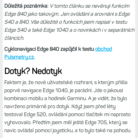
Důležitá poznámka:
V tomto článku se nevěnuji funkcím
Edge 840 jako takovým. Jen ovládání a srovnání s Edge
540 a 840. Vše důležité o funkcích jsem napsal v testu
Edge 540 a také Edge 1040 a o novinkách i v separátních
článcích.
Cyklonavigaci Edge 840 zapůjčil k testu
obchod
Pulsmetry.cz
.
Dotyk? Nedotyk
Faktem je, že nové uživatelské rozhraní, s kterým přišla
poprvé navigace Edge 1040, je parádní. Jde o jakousi
kombinaci mobilu a hodinek Garminu. A je vidět, že bylo
navrženo primárně pro dotyk. Když jsem před léty
testoval Edge 520, ovládání pomocí tlačítek mi naprosto
vyhovovalo. Předtím jsem měl ještě Edge 705, který se
navíc ovládal pomocí joysticku, a to bylo také na pohodu.