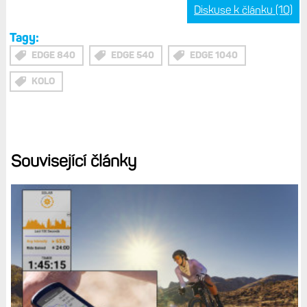
Zapůjčeno v
obchodě Pulsmetry.cz
Plusy
Kompaktní rozměry (pro někoho)
Výrazně lepší výdrž než u Edge 830
Možnost solárního dobíjení
Vylepšená funkce ClimbPro
Kombinace ovládání
Minusy
Menší displej vzhledem k velikosti přístroje (velké
okraje)
V balení chybí praktický obal jako má Edge 1040