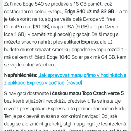
Ale super je, že máte tu možnost volby, což u Edge 540 a
Edge 1040 nikoliv. Model Edge 540 je postaven na tom,
že na tom, že se ovládá čistě tlačítky, Edge 1040 má zase
již od verze Edge 1000 čistě dotyk. Ale u Edge 840 došlo
k ideálnímu propojení a
do budoucna už dvě řady už
nebudou míst smysl
–
bude jen menší a větší Edge, oba
modely s ovládáním dotykem i tlačítky. Když už to Garmin
umí…
Mapové poklady bez omezení
Zatímco Edge 540 se prodává s 16 GB paměti, což
nestačí ani na celou Evropu,
Edge 840 už má 32
GB
– a to
je tak akorát na to, aby se vešla celá Evropa vč. free
ClimbPro dat (20 GB), mapa USA (9 GB) a Topo Czech
(cca 1 GB); v paměti zbyl necelý gigabajt. Další mapy si
můžete snadno nahrát přes
aplikaci Express
, ale už
budete muset smazat Ameriku, případně Evropu rozdělit –