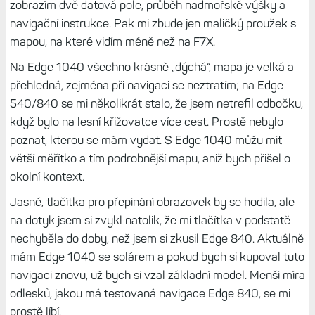
procento na hodinu jízdy, což je parádní. Ale je to fakt
výjimka, alespoň v mém případě.
Čtěte dále:
Test výdrže Edge 1040: Dlouhá, opravdu
dlouhá. A se solárním nabíjením ještě lepší
Kombinace ovládání je fajn
Pokud bych se rozhodoval mezi Edge 540 a Edge 840,
beru jednoznačně model s dotykovým ovládáním, protože
tato možnost zcela vyváží vyšší cenu. A určitě bych bral
model bez solárního nabíjení, protože to využiju tak akorát
na letní dovolené, ale v průběhu roku je mi solár celkem k
ničemu. A když zvážím, že zhorší vlastnosti displeje, o
čemž jsem se mohl přesvědčit už mnohokrát, tak je volba
jasná. Navíc ušetřím pár tisíc.
Ale faktem je, že daleko raději jezdím s Edge 1040,
protože ten velký displej je k nezaplacení. S Edge 540 a