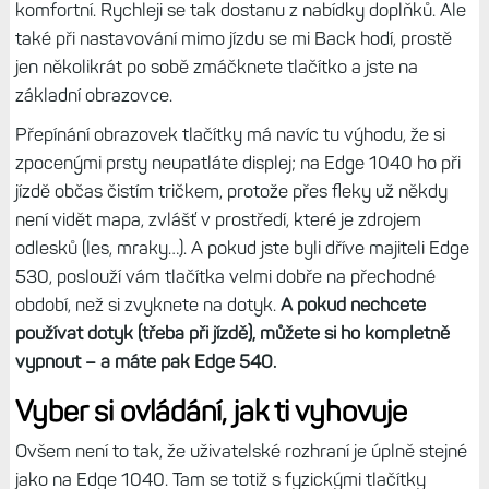
neintuitivní. Jsem zkrátka zvyklý na to, že se navigace
Edge ovládá dotykem, a to od modelu Edge 1030, který
jsem si pořídil v roce 2017.
Dotyk je na rozdíl od hodinek
pro mě na větším displeji přirozený a hlavně rychlejší,
protože Edge je něco jako mobil.
A tak díky dotyku se mi Edge 840 ovládá naprosto stejně
dobře jako Edge 1040, jen má menší displej. Jako doplněk
používám přepínání obrazovek pomocí tlačítek nahoru a
dolů, případně tlačítko Back – zejména při jízdě je to
komfortní. Rychleji se tak dostanu z nabídky doplňků. Ale
také při nastavování mimo jízdu se mi Back hodí, prostě
jen několikrát po sobě zmáčknete tlačítko a jste na
základní obrazovce.
Přepínání obrazovek tlačítky má navíc tu výhodu, že si
zpocenými prsty neupatláte displej; na Edge 1040 ho při
jízdě občas čistím tričkem, protože přes fleky už někdy