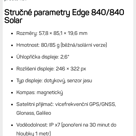
840 mi bylo hodně těsno, data a grafika jsou menší, vše je
tak nějak malé a nahňácáné na sebe, méně přehledné. A
to nemluvím o malé mapě, když si pustím navigaci,
zobrazím dvě datová pole, průběh nadmořské výšky a
navigační instrukce. Pak mi zbude jen maličký proužek s
mapou, na které vidím méně než na F7X.
Na Edge 1040 všechno krásně „dýchá“, mapa je velká a
přehledná, zejména při navigaci se neztratím; na Edge
540/840 se mi několikrát stalo, že jsem netrefil odbočku,
když bylo na lesní křižovatce více cest. Prostě nebylo
poznat, kterou se mám vydat. S Edge 1040 můžu mít
větší měřítko a tím podrobnější mapu, aniž bych přišel o
okolní kontext.
Jasně, tlačítka pro přepínání obrazovek by se hodila, ale
na dotyk jsem si zvykl natolik, že mi tlačítka v podstatě
nechyběla do doby, než jsem si zkusil Edge 840. Aktuálně
mám Edge 1040 se solárem a pokud bych si kupoval tuto