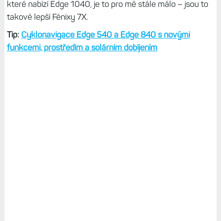
které nabízí Edge 1040, je to pro mě stále málo – jsou to
takové lepší Fénixy 7X.
Tip:
Cyklonavigace Edge 540 a Edge 840 s novými
funkcemi, prostředím a solárním dobíjením