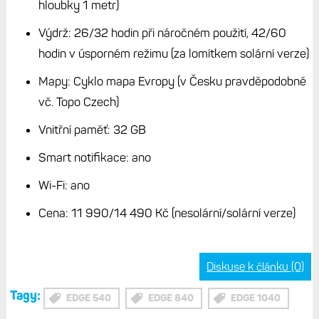
hloubky 1 metr)
Výdrž: 26/32 hodin při náročném použití, 42/60
hodin v úsporném režimu (za lomítkem solární verze)
Mapy: Cyklo mapa Evropy (v Česku pravděpodobně
vč. Topo Czech)
Vnitřní paměť: 32 GB
Smart notifikace: ano
Wi-Fi: ano
Cena: 11 990/14 490 Kč (nesolární/solární verze)
Diskuse k článku (0)
Tagy:
EDGE 540
EDGE 840
EDGE 1040