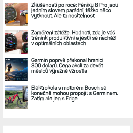
REKLAMA
AKTUÁLNĚ NA BLOGU
Live Activity konečně i pro outdoorové
sporty. Mobil už umí zrcadlit data
cyklistiky, běhu i chůze
Zkušenosti po roce: Fénixy 8 Pro jsou
jedním slovem parádní, těžko něco
vytknout. Ale ta nositelnost
Zaměření zátěže: Hodnotí, zda je váš
trénink produktivní a jestli se nachází
v optimálních oblastech