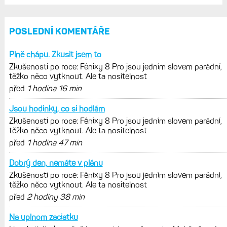
Garmin poprvé překonal hranici
300 dolarů. Cena akcií za devět
měsíců výrazně vzrostla
Elektrokola s motorem Bosch se
konečně mohou propojit s Garminem.
Zatím ale jen s Edge