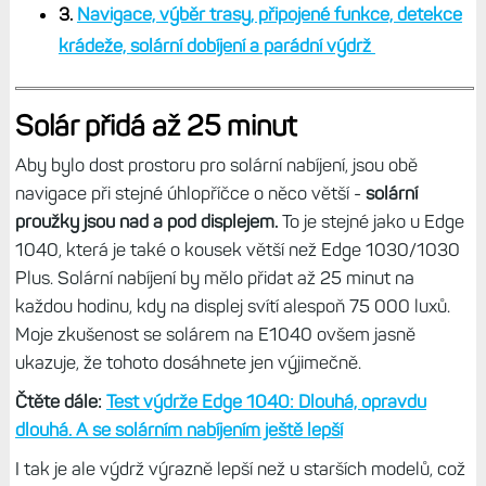
3.
Navigace, výběr trasy, připojené funkce, detekce
krádeže, solární dobíjení a parádní výdrž
Solár přidá až 25 minut
Aby bylo dost prostoru pro solární nabíjení, jsou obě
navigace při stejné úhlopříčce o něco větší -
solární
proužky jsou nad a pod displejem.
To je stejné jako u Edge
1040, která je také o kousek větší než Edge 1030/1030
Plus. Solární nabíjení by mělo přidat až 25 minut na
každou hodinu, kdy na displej svítí alespoň 75 000 luxů.
Moje zkušenost se solárem na E1040 ovšem jasně
ukazuje, že tohoto dosáhnete jen výjimečně.
Čtěte dále:
Test výdrže Edge 1040: Dlouhá, opravdu
dlouhá. A se solárním nabíjením ještě lepší
I tak je ale výdrž výrazně lepší než u starších modelů, což