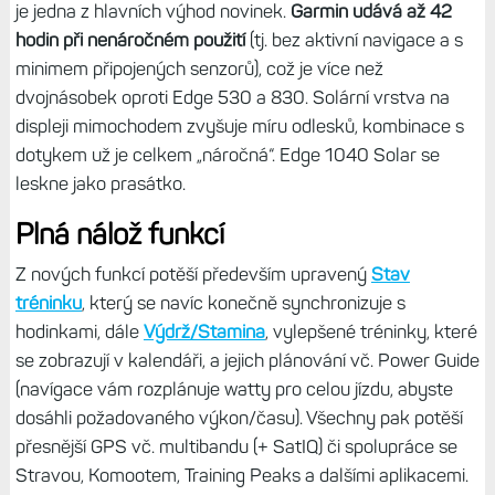
je jedna z hlavních výhod novinek.
Garmin udává až 42
hodin při nenáročném použití
(tj. bez aktivní navigace a s
minimem připojených senzorů), což je více než
dvojnásobek oproti Edge 530 a 830. Solární vrstva na
displeji mimochodem zvyšuje míru odlesků, kombinace s
dotykem už je celkem „náročná“. Edge 1040 Solar se
leskne jako prasátko.
Plná nálož funkcí
Z nových funkcí potěší především upravený
Stav
tréninku
, který se navíc konečně synchronizuje s
hodinkami, dále
Výdrž/Stamina
, vylepšené tréninky, které
se zobrazují v kalendáři, a jejich plánování vč. Power Guide
(navígace vám rozplánuje watty pro celou jízdu, abyste
dosáhli požadovaného výkon/času). Všechny pak potěší
přesnější GPS vč. multibandu (+ SatIQ) či spolupráce se
Stravou, Komootem, Training Peaks a dalšími aplikacemi.