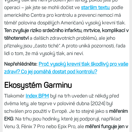
operaci – jak jste se mohli dočíst ve
starším textu
, podle
amerického Centra pro kontrolu a prevenci nemocí má
téměř polovina dospělých Američanů vysoký krevní tlak.
Ten zvyšuje riziko srdečního infarktu, mrtvice, komplikací v
těhotenství
a dalších zdravotních problémů, ale jeho
příznaky jsou „často tiché“. A proto uniká pozornosti, řada
lidí o tom, že má vysoký tlak, ani neví.
Nepřehlédněte:
Proč vysoký krevní tlak škodlivý pro vaše
zdraví? Co jej pomáhá dostat pod kontrolu?
Ekosystém Garminu
Tlakoměr
Index BPM
byl na trh uveden už někdy před
dvěma lety, ale teprve v polovině dubna (2024) byl
schválen pro použití v Evropě. Je to stejné jako s
měřením
EKG
. Na trhu jsou hodinky, které jej podporují, například
Venu 3, Fénix 7 Pro nebo Epix Pro, ale
měření funguje jen v