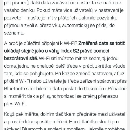
pět písmen), další data zadávat nemusíte, ta se načtou z
vašeho deníku. Pokud máte více uživatelů, v nastavení je
pozvete – musíte je mít v přátelích. Jakmile pozvánku
přijmou a zvolí si přezdívku, automaticky se přidají do
seznamu.
A proč je důležité připojení k Wi-Fi?
Změřená data se totiž
ukládají stejně jako u váhy Index S2 právě pomocí
bezdrátové sítě.
Wi-Fi sítí můžete mít až sedm, tj. jednu
doma, jednu na chalupě, další třeba v práci, zkrátka všude
tam, kde se pohybujete. Při každé změně nastavení, ať už
přidání Wi-Fi nebo uživatele je třeba zařízení spárovat přes
Bluetooth s mobilem a data poslat do tlakoměru. Případně
si mzměřit tlak a při synchronizaci se změny přenesou
přes Wi-Fi.
Když pak měříte, dolním tlačítkem přepínáte mezi uživateli
a prostředním spustíte měření. Horní tlačítko slouží pro
aktivaci Bluetooth a spojení s mobilem. Jakmile proběhne