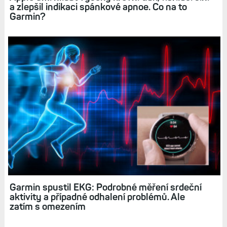
Apple umí hlídat vysoký krevní tlak, fibrilaci síní
a zlepšil indikaci spánkové apnoe. Co na to
Garmin?