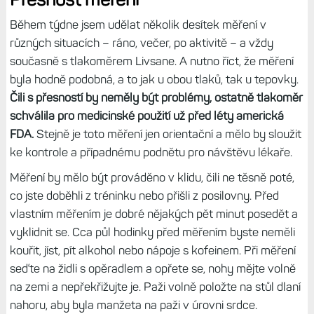
Během týdne jsem udělat několik desítek měření v
různých situacích – ráno, večer, po aktivitě – a vždy
současně s tlakoměrem Livsane. A nutno říct, že měření
byla hodně podobná, a to jak u obou tlaků, tak u tepovky.
Čili s přesností by neměly být problémy, ostatně tlakoměr
schválila pro medicinské použití už před léty americká
FDA.
Stejně je toto měření jen orientační a mělo by sloužit
ke kontrole a případnému podnětu pro návštěvu lékaře.
Měření by mělo být prováděno v klidu, čili ne těsně poté,
co jste doběhli z tréninku nebo přišli z posilovny. Před
vlastním měřením je dobré nějakých pět minut posedět a
vyklidnit se. Cca půl hodinky před měřením byste neměli
kouřit, jíst, pít alkohol nebo nápoje s kofeinem. Při měření
seďte na židli s opěradlem a opřete se, nohy mějte volně
na zemi a nepřekřižujte je. Paži volně položte na stůl dlaní
nahoru, aby byla manžeta na paži v úrovni srdce.