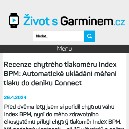
Přejít k hlavnímu obsahu
Vyhledávání
Menu
Recenze chytrého tlakoměru Index
BPM: Automatické ukládání měření
tlaku do deníku Connect
26.4.2024
Před dvěma lety jsem si pořídil chytrou váhu
Index BPM, nyní do mého zdravotního
ekosystému přibyl chytrý tlakoměr Index BPM.