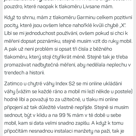
pouzdro, které naopak k tlakoměru Livsane mám.
Když to shrnu, mám z tlakoměru Garminu celkem pozitivní
pocity, které jsou ovšem lehce nahořklé kvůli chybě „X“.
Líbí se mi jednoduchost používání, ovšem pokud si chci k
měření dopsat poznámku, stejně musím vzít do ruky mobil.
A pak už není problém si opsat tři čísla z běžného
tlakoměru, který stojí čtyřikrát méně. Stejně tak je třeba
promazávat nadbytečná měření, aby nedělala neplechu v
trendech a historii.
Zatímco u chytré váhy Index S2 se mi online ukládání
váhy (vážím se každé ráno a mobil mi leží někde u postele)
hodně líbí a považuji to za užitečné, u tlaku mi online
připojení až tak důležité vlastně nepřijde. Stejně si musím
sednout, být v klidu a na 99 % mám v té době u sebe
mobil, kam si data velmi snadno zapíšu. A když k tomu
připočítám nesnadnou instalaci manžety na paži, tak je