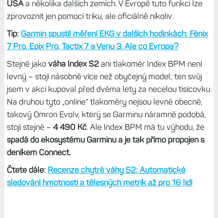
USA
a několika dalších zemích. V Evropě tuto funkci lze
zprovoznit jen pomocí triku, ale oficiálně nikoliv.
Tip:
Garmin spustil měření EKG v dalších hodinkách: Fénix
7 Pro, Epix Pro, Tactix 7 a Venu 3. Ale co Evropa?
Stejně jako
váha Index S2
ani tlakoměr Index BPM není
levný – stojí násobně více než obyčejný model; ten svůj
jsem v akci kupoval před dvěma lety za necelou tisícovku.
Na druhou tyto „online“ tlakoměry nejsou levné obecně,
takový Omron Evolv, který se Garminu náramně podobá,
stojí stejně –
4 490 Kč
. Ale Index BPM má tu výhodu, že
spadá do ekosystému Garminu a je tak přímo propojen s
deníkem Connect.
Čtete dále:
Recenze chytré váhy S2: Automatické
sledování hmotnosti a tělesných metrik až pro 16 lidí