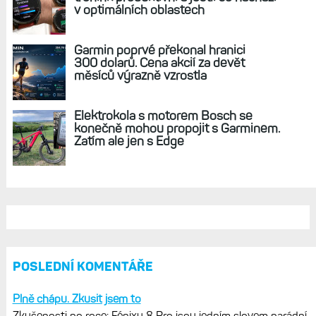
REKLAMA
AKTUÁLNĚ NA BLOGU
Live Activity konečně i pro outdoorové
sporty. Mobil už umí zrcadlit data
cyklistiky, běhu i chůze
Zkušenosti po roce: Fénixy 8 Pro jsou