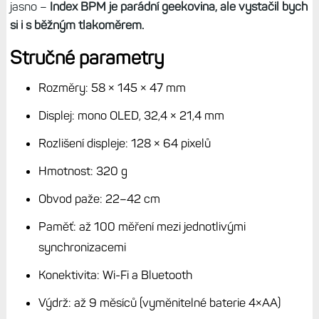
jasno –
Index BPM je parádní geekovina, ale vystačil bych
si i s běžným tlakoměrem.
Stručné parametry
Rozměry: 58 × 145 × 47 mm
Displej: mono OLED, 32,4 × 21,4 mm
Rozlišení displeje: 128 × 64 pixelů
Hmotnost: 320 g
Obvod paže: 22–42 cm
Paměť: až 100 měření mezi jednotlivými
synchronizacemi
Konektivita: Wi-Fi a Bluetooth
Výdrž: až 9 měsíců (vyměnitelné baterie 4×AA)