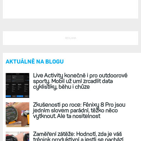
Garmin spustil EKG: Podrobné měření srdeční
aktivity a případné odhalení problémů. Ale
zatím s omezením