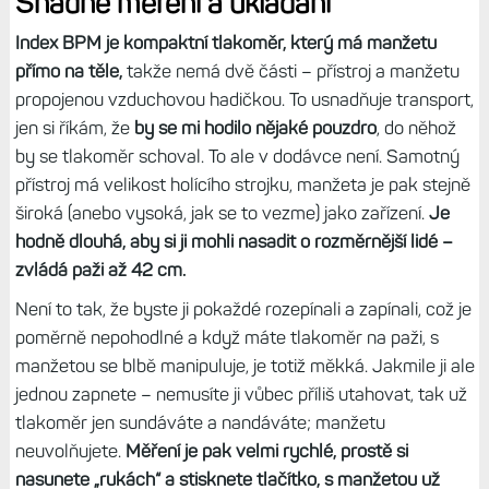
Snadné měření a ukládání
Index BPM je kompaktní tlakoměr, který má manžetu
přímo na těle,
takže nemá dvě části – přístroj a manžetu
propojenou vzduchovou hadičkou. To usnadňuje transport,
jen si říkám, že
by se mi hodilo nějaké pouzdro
, do něhož
by se tlakoměr schoval. To ale v dodávce není. Samotný
přístroj má velikost holícího strojku, manžeta je pak stejně
široká (anebo vysoká, jak se to vezme) jako zařízení.
Je
hodně dlouhá, aby si ji mohli nasadit o rozměrnější lidé –
zvládá paži až 42 cm.
Není to tak, že byste ji pokaždé rozepínali a zapínali, což je
poměrně nepohodlné a když máte tlakoměr na paži, s
manžetou se blbě manipuluje, je totiž měkká. Jakmile ji ale
jednou zapnete – nemusíte ji vůbec příliš utahovat, tak už
tlakoměr jen sundáváte a nandáváte; manžetu
neuvolňujete.
Měření je pak velmi rychlé, prostě si
nasunete „rukách“ a stisknete tlačítko, s manžetou už