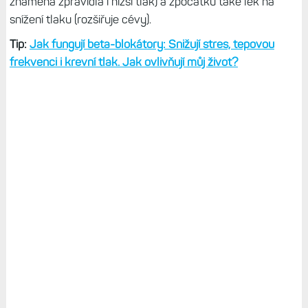
znamená zpravidla i nižší tlak) a zpočátku také lék na
snížení tlaku (rozšiřuje cévy).
Tip:
Jak fungují beta-blokátory: Snižují stres, tepovou
frekvenci i krevní tlak. Jak ovlivňují můj život?