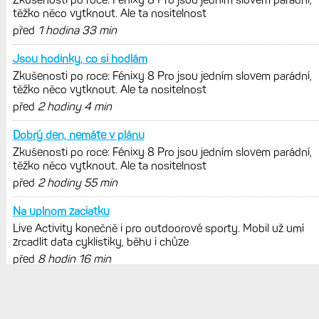
jedním slovem parádní, těžko něco
vytknout. Ale ta nositelnost
Zaměření zátěže: Hodnotí, zda je váš
trénink produktivní a jestli se nachází
v optimálních oblastech
Garmin poprvé překonal hranici
300 dolarů. Cena akcií za devět
měsíců výrazně vzrostla
Elektrokola s motorem Bosch se
konečně mohou propojit s Garminem.
Zatím ale jen s Edge