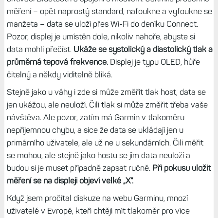
měření – opět naprostý standard, nafoukne a vyfoukne se
manžeta – data se uloží přes Wi-Fi do deníku Connect.
Pozor, displej je umístěn dole, nikoliv nahoře, abyste si
data mohli přečíst.
Ukáže se systolický a diastolický tlak a
průměrná tepová frekvence.
Displej je typu OLED, hůře
čitelný a někdy viditelně bliká.
Stejně jako u váhy i zde si může změřit tlak host, data se
jen ukážou, ale neuloží. Čili tlak si může změřit třeba vaše
návštěva. Ale pozor, zatím má Garmin v tlakoměru
nepříjemnou chybu, a sice že data se ukládají jen u
primárního uživatele, ale už ne u sekundárních. Čili měřit
se mohou, ale stejně jako hostu se jim data neuloží a
budou si je muset případně zapsat ručně.
Při pokusu uložit
měření se na displeji objeví velké „X“.
Když jsem pročítal diskuze na webu Garminu, mnozí
uživatelé v Evropě, kteří chtějí mít tlakoměr pro více