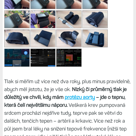
Tlak si měřím už více než dva roky, plus minus pravidelně,
abych měl jistotu, že je vše ok.
Nízký či průměrný tlak je
důležitý ve chvíli, kdy mám
protézu aorty
– jde o tepnu,
která čelí největšímu náporu.
Veškerá krev pumpovaná
srdcem prochází nejdříve tudy, teprve pak se větví do
dalších, tenčích tepen – artérií a krkavic. Více než rok a
půl jsem bral léky na snížení tepové frekvence (nižší tep