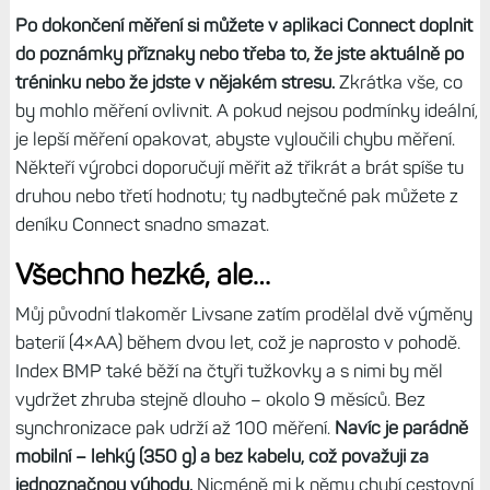
Po dokončení měření si můžete v aplikaci Connect doplnit
do poznámky příznaky nebo třeba to, že jste aktuálně po
tréninku nebo že jdste v nějakém stresu.
Zkrátka vše, co
by mohlo měření ovlivnit. A pokud nejsou podmínky ideální,
je lepší měření opakovat, abyste vyloučili chybu měření.
Někteří výrobci doporučují měřit až třikrát a brát spíše tu
druhou nebo třetí hodnotu; ty nadbytečné pak můžete z
deníku Connect snadno smazat.
Všechno hezké, ale…
Můj původní tlakoměr Livsane zatím prodělal dvě výměny
baterií (4×AA) během dvou let, což je naprosto v pohodě.
Index BMP také běží na čtyři tužkovky a s nimi by měl
vydržet zhruba stejně dlouho – okolo 9 měsíců. Bez
synchronizace pak udrží až 100 měření.
Navíc je parádně
mobilní – lehký (350 g) a bez kabelu, což považuji za
jednoznačnou výhodu.
Nicméně mi k němu chybí cestovní