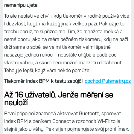
nemanipulujete.
To ale neplatí ve chvíli, kdy tlakoměr v rodině používá více
lidí, zvlášť, když má každý jinak velkou paži. Pak už je to
trochu opruz, to si přiznejme. Tím, že manžeta měkká a
nemá oporu jako na mém běžném tlakoměru, kdy na paži
drží sama o sobě, se velmi tlakoměr velmi špatně
nasazuje jednou rukou – neustále uhýbá a padá pod
vlastní vahou, a skoro není možné manžetu dotáhnout.
Tehdy je lepší, když vám někdo pomůže.
Tlakoměr Index BPM k testu zapůjčil
obchod Pulsmetry.cz
Až 16 uživatelů. Jenže měření se
neuloží
První připojení znamená aktivovat Buetooth, spárovat
Index BPM s deníkem Connect a rozchodit Wi-Fi; to je
stejné jako u váhy. Pak si jen pojmenujete svůj profil (max.