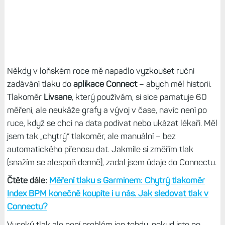
Někdy v loňském roce mě napadlo vyzkoušet ruční
zadávání tlaku do
aplikace Connect
– abych měl historii.
Tlakoměr
Livsane
, který používám, si sice pamatuje 60
měření, ale neukáže grafy a vývoj v čase, navíc není po
ruce, když se chci na data podívat nebo ukázat lékaři. Měl
jsem tak „chytrý“ tlakoměr, ale manuální – bez
automatického přenosu dat. Jakmile si změřím tlak
(snažím se alespoň denně), zadal jsem údaje do Connectu.
Čtěte dále:
Měření tlaku s Garminem: Chytrý tlakoměr
Index BPM konečně koupíte i u nás. Jak sledovat tlak v
Connectu?
Vysoký tlak ale není problém jen tehdy, pokud jste po