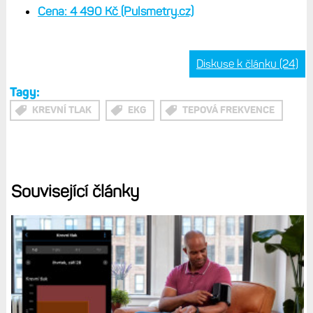
Cena: 4 490 Kč (Pulsmetry.cz)
Diskuse k článku (24)
Tagy:
KREVNÍ TLAK
EKG
TEPOVÁ FREKVENCE