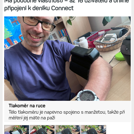
Má podobné vlastnosti – až 16 uživatelů a online
připojení k deníku Connect
Tlakoměr na ruce
Tělo tlakoměru je napevno spojeno s manžetou, takže při
měření jej máte na paži