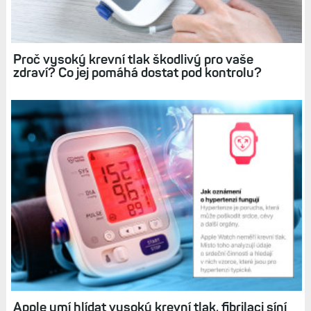
Měření tlaku s Garminem: Chytrý tlakoměr
Index BPM konečně koupíte i u nás. Jak
sledovat tlak v Connectu?
Proč vysoký krevní tlak škodlivý pro vaše
zdraví? Co jej pomáhá dostat pod kontrolu?