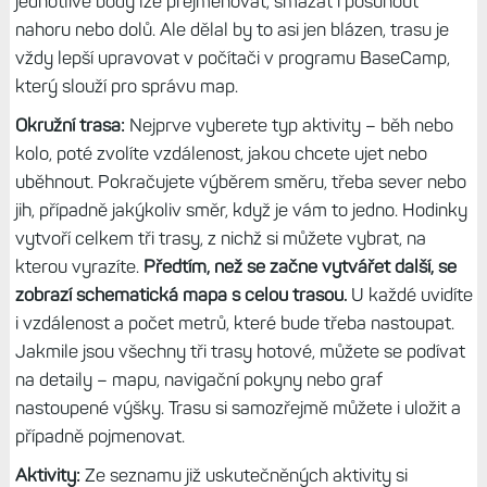
jednotlivé body lze přejmenovat, smazat i posunout
nahoru nebo dolů. Ale dělal by to asi jen blázen, trasu je
vždy lepší upravovat v počítači v programu BaseCamp,
který slouží pro správu map.
Okružní trasa:
Nejprve vyberete typ aktivity – běh nebo
kolo, poté zvolíte vzdálenost, jakou chcete ujet nebo
uběhnout. Pokračujete výběrem směru, třeba sever nebo
jih, případně jakýkoliv směr, když je vám to jedno. Hodinky
vytvoří celkem tři trasy, z nichž si můžete vybrat, na
kterou vyrazíte.
Předtím, než se začne vytvářet další, se
zobrazí schematická mapa s celou trasou.
U každé uvidíte
i vzdálenost a počet metrů, které bude třeba nastoupat.
Jakmile jsou všechny tři trasy hotové, můžete se podívat
na detaily – mapu, navigační pokyny nebo graf
nastoupené výšky. Trasu si samozřejmě můžete i uložit a
případně pojmenovat.
Aktivity:
Ze seznamu již uskutečněných aktivity si