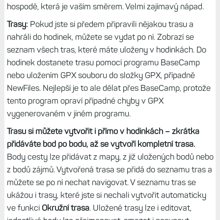
hospodě, která je vaším směrem. Velmi zajímavý nápad.
Trasy:
Pokud jste si předem připravili nějakou trasu a
nahráli do hodinek, můžete se vydat po ní. Zobrazí se
seznam všech tras, které máte uloženy v hodinkách. Do
hodinek dostanete trasu pomocí programu BaseCamp
nebo uložením GPX souboru do složky GPX, případně
NewFiles. Nejlepší je to ale dělat přes BaseCamp, protože
tento program opraví případné chyby v GPX
vygenerovaném v jiném programu.
Trasu si můžete vytvořit i přímo v hodinkách – zkrátka
přidáváte bod po bodu, až se vytvoří kompletní trasa.
Body cesty lze přidávat z mapy, z již uložených bodů nebo
z bodů zájmů. Vytvořená trasa se přidá do seznamu tras a
můžete se po ní nechat navigovat. V seznamu tras se
ukážou i trasy, které jste si nechali vytvořit automaticky
ve funkci
Okružní trasa
. Uložené trasy lze i editovat,