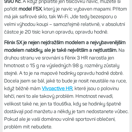
990 Kč.
A když připlatíte jen tisícovku navíc, můžete si
pořídit
model F5X
, který je navíc vybaven mapami. Přitom
má jak safírové sklo, tak Wi-Fi. Jde tedy bezesporu o
velmi výhodou koupi – samozřejmě relativně, v absolutní
částce je 20 tisíc korun opravdu, opravdu hodně.
Fénix 5X je nejen nejdražším modelem a nejvybavenějším
modelem nabídky, ale je také největším a nejtlustším.
Na
druhou stranu ve srovnání s Fénix 3 HR narostla jen
hmotnost o 15 g na výsledných 98 g, rozměry zůstaly
stejné. A to je na mapové hodinky opravdu hodně dobré.
Docela jsem se bál, jaké to bude je nosit neustále na ruce,
když běžně mám
Vívoactive HR
, které jsou o polovinu
lehčí, není to ale takový problém. Hmotnost nevadí,
velikost také ne, jen ta tloušťka, kdy se hodinky špatně
dostávají pod manžetu a někdy je tam nedostanete vůbec.
Pokud ale je vaší doménou volné sportovní oblečení,
problém mít nebudete.