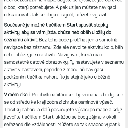
o bod, který potřebujete. A pak už jen můžete navigaci
odstartovat. Jak se chytne signál, můžete vyrazit.
Současně je možné tlačítkem Start spustit stopky
aktivity, aby se vám jízda, chůze neb oběh uložily do
seznamu aktivit.
Bez toho bude probíhat jen a samotná
navigace bez záznamu. Zde ale nevolíte aktivitu kolo, běh
nebo chůze, jde o aktivitu Navigovat, která má i
samostatné datové obrazovky. Ty nastavujete v seznamu
aktivit v nastavení, případně z menu při navigaci –
podržením tlačítka nahoru (to je stejné jako u běžné
aktivity).
V mém okolí:
Po chvíli načítání se objeví mapa s body, kde
se od středu ke kraji zobrazí zhruba osminová výseč.
Tlačítky nahoru a dolů posunujete výsečí po mapě a když
ji zvolíte tlačítkem Start, ukážou se body zájmu v okolí
seřazené dle vzdálenosti. Můžete se tak snadno vydat k