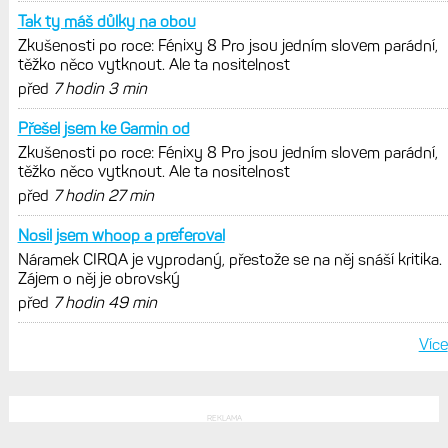
POSLEDNÍ KOMENTÁŘE
Dělalo mi to také. Pak jsem
Zkušenosti po roce: Fénixy 8 Pro jsou jedním slovem parádní,
těžko něco vytknout. Ale ta nositelnost
před
5 hodin 57 min