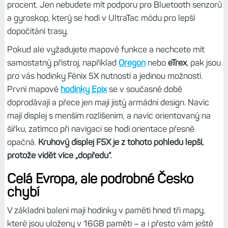
procent. Jen nebudete mít podporu pro Bluetooth senzorů
a gyroskop, který se hodí v UltraTac módu pro lepší
dopočítání trasy.
Pokud ale vyžadujete mapové funkce a nechcete mít
samostatný přístroj, například
Oregon
nebo
eTrex
, pak jsou
pro vás hodinky Fénix 5X nutností a jedinou možností.
První mapové
hodinky Epix
se v současné době
doprodávají a přece jen mají jistý armádní design. Navíc
mají displej s menším rozlišením, a navíc orientovaný na
šířku, zatímco při navigaci se hodí orientace přesně
opačná.
Kruhový displej F5X je z tohoto pohledu lepší,
protože vidět více „dopředu“.
Celá Evropa, ale podrobné Česko
chybí
V základní balení mají hodinky v paměti hned tři mapy,
které jsou uloženy v 16GB paměti – a i přesto vám ještě