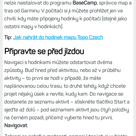
nelze naistalovat do programu
BaseCamp
, správce map a
tras od Garminu. V počítači si ji můžete prohlížet jen ve
chvíli, kdy máte připojeny hodinky k počítači (stejně jako
ostatní mapy v hodinkách).
Tip:
Jak nahrát do hodinek mapu Topo Czech
Připravte se před jízdou
Navigaci s hodinkami můžete odstartovat dvěma
způsoby. Buď hned před aktivitou, nebo až v průběhu
aktivity – to první se hodí v případě, že máte
naplánovanou celou trasu, to druhé tehdy, když chcete
projet nějaký úsek a nevíte, kudy kam. Do navigace se
dostanete ze seznamu aktivit – stiskněte tlačítko Start a
sjeďte až dolů – pod seznamem aktivit jsou čtyři položky
na černém pozadí, přičemž vyberte hned tu první,
Navigovat
.