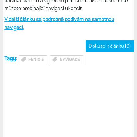
tlačítka Nahoru a výběrem patřičné funkce. Odsud také
můžete probíhající navigaci ukončit.
V další článku se podrobně podívám na samotnou
navigaci.
Diskuse k článku (0)
Tagy:
FÉNIX 5
NAVIGACE