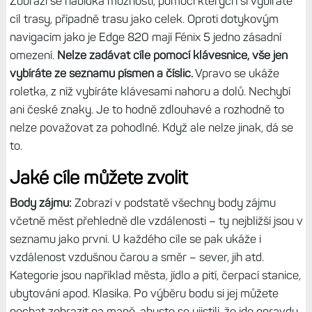
Zobrazí se nabídka možností, pomocí kterých si vybíráte
cíl trasy, případně trasu jako celek. Oproti dotykovým
navigacím jako je Edge 820 mají Fénix 5 jedno zásadní
omezení.
Nelze zadávat cíle pomocí klávesnice, vše jen
vybíráte ze seznamu písmen a číslic.
Vpravo se ukáže
roletka, z níž vybíráte klávesami nahoru a dolů. Nechybí
ani české znaky. Je to hodně zdlouhavé a rozhodně to
nelze považovat za pohodlné. Když ale nelze jinak, dá se
to.
Jaké cíle můžete zvolit
Body zájmu:
Zobrazí v podstatě všechny body zájmu
včetně měst přehledně dle vzdálenosti – ty nejbližší jsou v
seznamu jako první. U každého cíle se pak ukáže i
vzdálenost vzdušnou čarou a směr – sever, jih atd.
Kategorie jsou například města, jídlo a pití, čerpací stanice,
ubytování apod. Klasika. Po výběru bodu si jej můžete
nechat zobrazit na mapě, abyste se ujistili, že jde opravdu