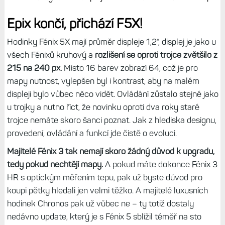
Epix končí, přichází F5X!
Hodinky Fénix 5X mají průměr displeje 1,2“, displej je jako u
všech Fénixů kruhový a
rozlišení se oproti trojce zvětšilo z
215 na 240 px.
Místo 16 barev zobrazí 64, což je pro
mapy nutnost, vylepšen byl i kontrast, aby na malém
displeji bylo vůbec něco vidět. Ovládání zůstalo stejné jako
u trojky a nutno říct, že novinku oproti dva roky staré
trojce nemáte skoro šanci poznat. Jak z hlediska designu,
provedení, ovládání a funkcí jde čistě o evoluci.
Majitelé Fénix 3 tak nemají skoro žádný důvod k upgradu,
tedy pokud nechtějí mapy.
A pokud máte dokonce Fénix 3
HR s optickým měřením tepu, pak už byste důvod pro
koupi pětky hledali jen velmi těžko. A majitelé luxusních
hodinek Chronos pak už vůbec ne – ty totiž dostaly
nedávno update, který je s Fénix 5 sblížil téměř na sto