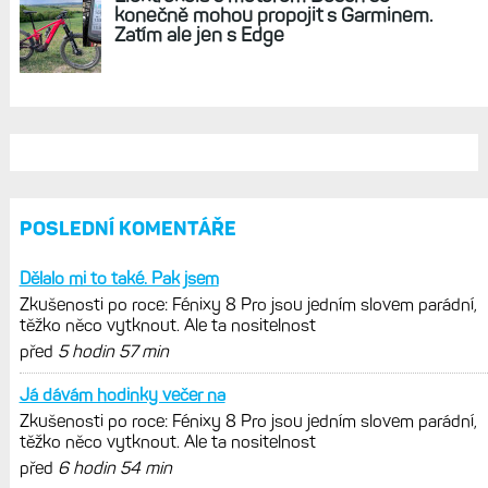
vytknout. Ale ta nositelnost
Zaměření zátěže: Hodnotí, zda je váš
trénink produktivní a jestli se nachází
v optimálních oblastech
Garmin poprvé překonal hranici
300 dolarů. Cena akcií za devět
měsíců výrazně vzrostla
Elektrokola s motorem Bosch se
konečně mohou propojit s Garminem.
Zatím ale jen s Edge