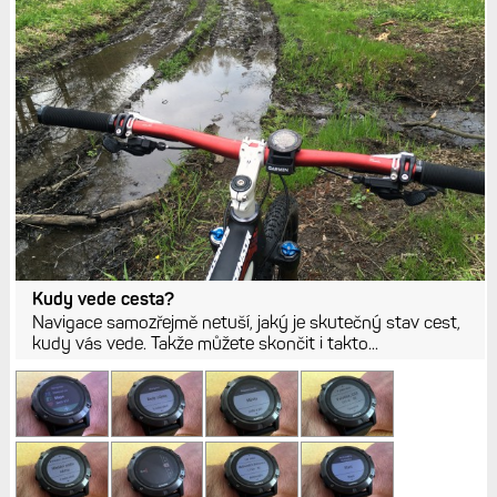
Kudy vede cesta?
Navigace samozřejmě netuší, jaký je skutečný stav cest,
kudy vás vede. Takže můžete skončit i takto...