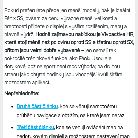
Pokud preferujete přece jen menší modely, pak je ideální
Fénix 5S, ovšem za cenu výrazně menší velikosti a
hmotnosti přijdete o displej s vyšším rozlišením, mapy a
hlavně výdrž.
Hodně zajímavou nabídkou je Vívoactive HR,
které stojí méně než polovinu oproti 5S a třetinu oproti 5X,
přitom jsou velmi dobře vybavené –
jen nemají tak
pokročilé tréninkové funkce jako Fénix. Jsou ale
dotykové, což na sport není moc výhoda; na druhou
stranu jako chytré hodinky jsou vhodnější kvůli širším
možnostem aplikací.
Nepřehledněte:
Druhá část článku
,
kde se věnuji samotnému
průběhu navigace a obtížím, na které jsem narazil
Třetí část článku
,
kde se venuji ovládání map na
nedotykovém displeji a možnostem nastavení map