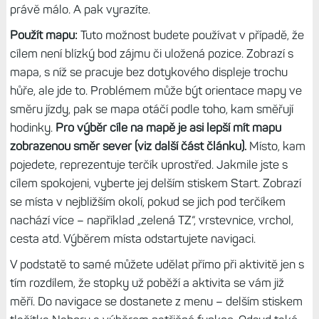
právě málo. A pak vyrazíte.
Použít mapu:
Tuto možnost budete používat v případě, že
cílem není blízký bod zájmu či uložená pozice. Zobrazí s
mapa, s níž se pracuje bez dotykového displeje trochu
hůře, ale jde to. Problémem může být orientace mapy ve
směru jízdy, pak se mapa otáčí podle toho, kam směřují
hodinky.
Pro výběr cíle na mapě je asi lepší mít mapu
zobrazenou směr sever (viz další část článku).
Místo, kam
pojedete, reprezentuje terčík uprostřed. Jakmile jste s
cílem spokojeni, vyberte jej delším stiskem Start. Zobrazí
se místa v nejbližším okolí, pokud se jich pod terčíkem
nachází více – například „zelená TZ“, vrstevnice, vrchol,
cesta atd. Výběrem místa odstartujete navigaci.
V podstatě to samé můžete udělat přímo při aktivitě jen s
tím rozdílem, že stopky už poběží a aktivita se vám již
měří. Do navigace se dostanete z menu – delším stiskem