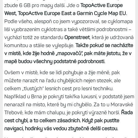
zbude 6 GB pro mapy další. Jde o
TopoActive Europe
West, TopoActive Europe East a Garmin Cycle Map EU.
Podle všeho, alespoň co jsem vypozoroval, se cyklomapa
liší vyobrazením cyklotras a také většími podrobnostmi –
vychází totiž ze standardu
Openstreet
, která je udržovaná
komunitou a stále se vylepšuje.
Takže pokud se nacházíte
v místě, kde žije hodně „mapovačů“, pak máte jistotu, že v
mapě budou všechny podstatné podrobnosti.
Ovšem v místě, kde se lidí pohybuje a žije méně, pak
můžete narazit na řadu chybějících nejen stezek, ale
celkem „tlustých“ lesních cest pro lesní techniku.
Například u Brna je pokrytí takřka luxusní, v podstatě jsem
nenarazil na místo, které by mi chybělo. Za to u Moravské
Třebové, kde mám chalupu, je pokrytí výrazně horší.
Řada
cest chybí, a to celkem zásadních. Když pak pustíte
navigaci, hodinky vás vedou zbytečně delší cestou.