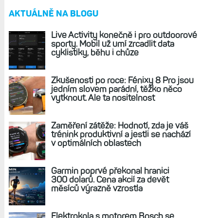
REKLAMA
AKTUÁLNĚ NA BLOGU
Live Activity konečně i pro outdoorové
sporty. Mobil už umí zrcadlit data
cyklistiky, běhu i chůze
Zkušenosti po roce: Fénixy 8 Pro jsou
jedním slovem parádní, těžko něco