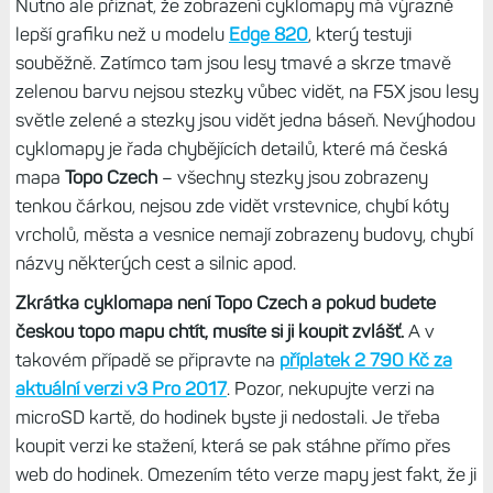
Nutno ale přiznat, že zobrazení cyklomapy má výrazně
lepší grafiku než u modelu
Edge 820
, který testuji
souběžně. Zatímco tam jsou lesy tmavé a skrze tmavě
zelenou barvu nejsou stezky vůbec vidět, na F5X jsou lesy
světle zelené a stezky jsou vidět jedna báseň. Nevýhodou
cyklomapy je řada chybějících detailů, které má česká
mapa
Topo Czech
– všechny stezky jsou zobrazeny
tenkou čárkou, nejsou zde vidět vrstevnice, chybí kóty
vrcholů, města a vesnice nemají zobrazeny budovy, chybí
názvy některých cest a silnic apod.
Zkrátka cyklomapa není Topo Czech a pokud budete
českou topo mapu chtít, musíte si ji koupit zvlášť.
A v
takovém případě se připravte na
příplatek 2 790 Kč za
aktuální verzi v3 Pro 2017
. Pozor, nekupujte verzi na
microSD kartě, do hodinek byste ji nedostali. Je třeba
koupit verzi ke stažení, která se pak stáhne přímo přes
web do hodinek. Omezením této verze mapy jest fakt, že ji