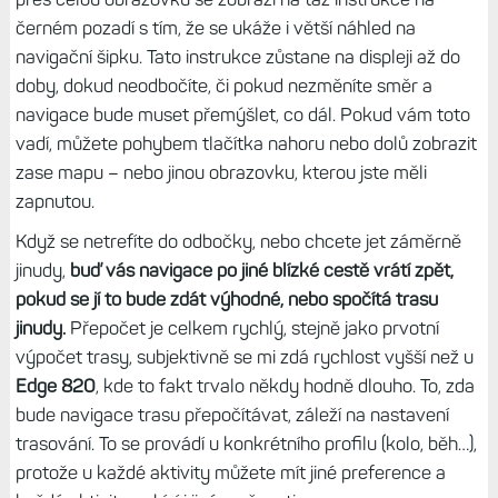
černém pozadí s tím, že se ukáže i větší náhled na
navigační šipku. Tato instrukce zůstane na displeji až do
doby, dokud neodbočíte, či pokud nezměníte směr a
navigace bude muset přemýšlet, co dál. Pokud vám toto
vadí, můžete pohybem tlačítka nahoru nebo dolů zobrazit
zase mapu – nebo jinou obrazovku, kterou jste měli
zapnutou.
Když se netrefíte do odbočky, nebo chcete jet záměrně
jinudy,
buď vás navigace po jiné blízké cestě vrátí zpět,
pokud se jí to bude zdát výhodné, nebo spočítá trasu
jinudy.
Přepočet je celkem rychlý, stejně jako prvotní
výpočet trasy, subjektivně se mi zdá rychlost vyšší než u
Edge 820
, kde to fakt trvalo někdy hodně dlouho. To, zda
bude navigace trasu přepočítávat, záleží na nastavení
trasování. To se provádí u konkrétního profilu (kolo, běh…),
protože u každé aktivity můžete mít jiné preference a