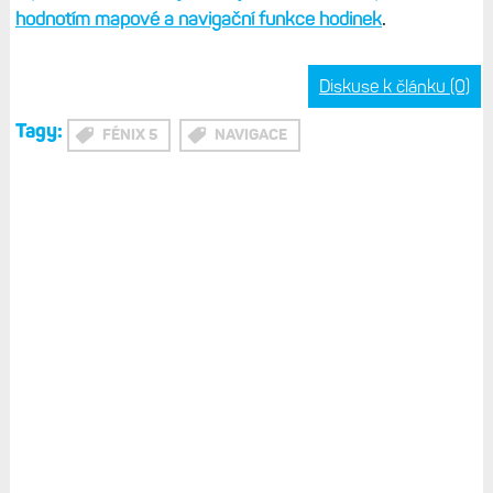
hodnotím mapové a navigační funkce hodinek
.
Diskuse k článku (0)
Tagy:
FÉNIX 5
NAVIGACE