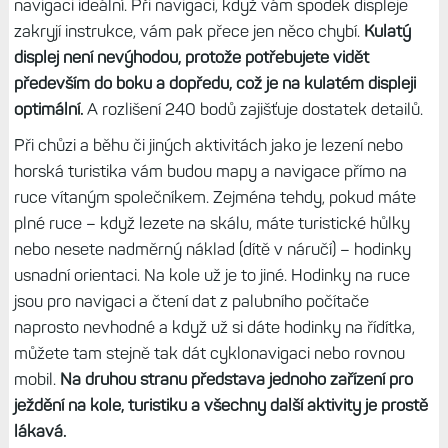
navigaci ideální. Při navigaci, když vám spodek displeje
zakryjí instrukce, vám pak přece jen něco chybí.
Kulatý
displej není nevýhodou, protože potřebujete vidět
především do boku a dopředu, což je na kulatém displeji
optimální.
A rozlišení 240 bodů zajišťuje dostatek detailů.
Při chůzi a běhu či jiných aktivitách jako je lezení nebo
horská turistika vám budou mapy a navigace přímo na
ruce vítaným společníkem. Zejména tehdy, pokud máte
plné ruce – když lezete na skálu, máte turistické hůlky
nebo nesete nadměrný náklad (dítě v náručí) – hodinky
usnadní orientaci. Na kole už je to jiné. Hodinky na ruce
jsou pro navigaci a čtení dat z palubního počítače
naprosto nevhodné a když už si dáte hodinky na řídítka,
můžete tam stejně tak dát cyklonavigaci nebo rovnou
mobil.
Na druhou stranu představa jednoho zařízení pro
ježdění na kole, turistiku a všechny další aktivity je prostě
lákavá.