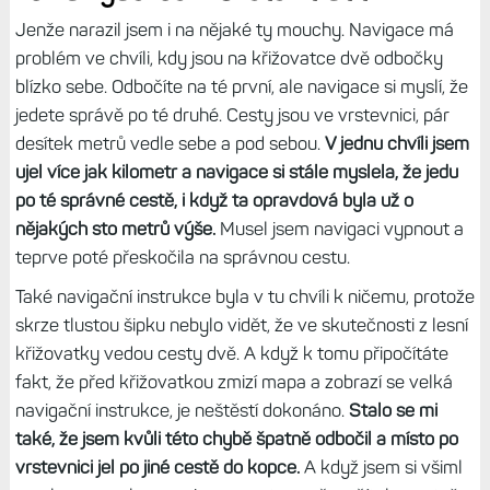
Jenže narazil jsem i na nějaké ty mouchy. Navigace má
problém ve chvíli, kdy jsou na křižovatce dvě odbočky
blízko sebe. Odbočíte na té první, ale navigace si myslí, že
jedete správě po té druhé. Cesty jsou ve vrstevnici, pár
desítek metrů vedle sebe a pod sebou.
V jednu chvíli jsem
ujel více jak kilometr a navigace si stále myslela, že jedu
po té správné cestě, i když ta opravdová byla už o
nějakých sto metrů výše.
Musel jsem navigaci vypnout a
teprve poté přeskočila na správnou cestu.
Také navigační instrukce byla v tu chvíli k ničemu, protože
skrze tlustou šipku nebylo vidět, že ve skutečnosti z lesní
křižovatky vedou cesty dvě. A když k tomu připočítáte
fakt, že před křižovatkou zmizí mapa a zobrazí se velká
navigační instrukce, je neštěstí dokonáno.
Stalo se mi
také, že jsem kvůli této chybě špatně odbočil a místo po
vrstevnici jel po jiné cestě do kopce.
A když jsem si všiml