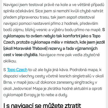
Navigaci jsem testoval právě na kole a ve většině případů
splnila očekávání. Sice jsem si nemohl kvůli chybě nahrát
předem připravenou trasu, tak jsem aspoň otestoval
navigaci pomoci nastavení přímo z hodinek, především
bodů zájmu, blízký vesnic a výběru bodu přímo na mapě.
S
cyklomapou to ovšem nebylo tak komfortní jako s Topo
Czech, protože cyklomapa měla v místech, kde jsem jezdil
(okolí Moravské Třebové) rezervy a řada významných
cest v lese chyběla.
Navigace mne pak vedla zbytečně
oklikou.
S
Topo Czech
to už ale byla jiná káva. Podrobná mapa, k
dispozici všechny cesty včetně lesních singletrailů v okolí
Brna, v mapě jsou už dokonce zaneseny singltracky v
okolí Jedovnice! Mapa je zkrátka hodně aktuální a oproti
cyklomapě Evropy je to nebe a dudy.
I s navigací se můžete ztratit