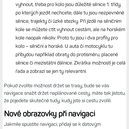
vyhnout, třeba pro kolo jsou důležité silnice 1. třídy,
po kterých jezdit nechcete, dále tu jsou nezpevněné
silnice, trajekty či úzké stezky. Při jízdě na silničním
kole se můžete ctít vyhnout cestám, ale na horském
kole naopak nikoliv. Proto tu jsou i dva profily pro
kolo – silniční a horské. U auta či motocyklu tu
přibydou například obraty do protisměru, placené
silnice či mezistátní dálnice. Zkrátka možností je celá
řada a zobrazí se jen ty relevantní.
Pokud zvolíte možnost držet se trasy, bude se vás
navigace snažit držet naplánované cesty, máte tak jistotu,
že pojedete skutečně tudy, kudy jste si cestu zvolili.
Nové obrazovky při navigaci
Jakmile spustíte navigaci, přidají se k datovým