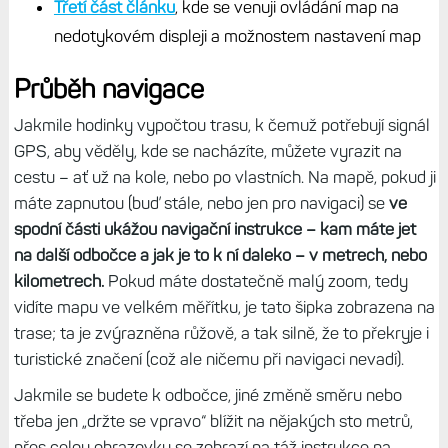
Třetí část článku
, kde se venuji ovládání map na
nedotykovém displeji a možnostem nastavení map
Průběh navigace
Jakmile hodinky vypočtou trasu, k čemuž potřebují signál
GPS, aby věděly, kde se nacházíte, můžete vyrazit na
cestu – ať už na kole, nebo po vlastních. Na mapě, pokud ji
máte zapnutou (buď stále, nebo jen pro navigaci) se
ve
spodní části ukážou navigační instrukce – kam máte jet
na další odbočce a jak je to k ní daleko – v metrech, nebo
kilometrech.
Pokud máte dostatečně malý zoom, tedy
vidíte mapu ve velkém měřítku, je tato šipka zobrazena na
trase; ta je zvýrazněna růžově, a tak silně, že to překryje i
turistické značení (což ale ničemu při navigaci nevadí).
Jakmile se budete k odbočce, jiné změně směru nebo
třeba jen „držte se vpravo“ blížit na nějakých sto metrů,
přes celou obrazovku se zobrazí na táž instrukce na