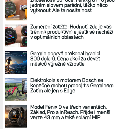
REKLAMA
AKTUÁLNĚ NA BLOGU
Zkušenosti po roce: Fénixy 8 Pro jsou
jedním slovem parádní, těžko něco
vytknout. Ale ta nositelnost
Zaměření zátěže: Hodnotí, zda je váš
trénink produktivní a jestli se nachází
v optimálních oblastech
Garmin poprvé překonal hranici