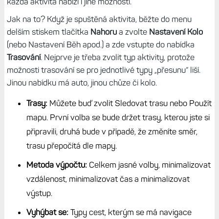
každá aktivita nabízí i jiné možnosti.
Jak na to? Když je spuštěná aktivita, běžte do menu
delším stiskem tlačítka
Nahoru
a zvolte
Nastavení Kolo
(nebo Nastavení Běh apod.) a zde vstupte do nabídka
Trasování
. Nejprve je třeba zvolit typ aktivity, protože
možnosti trasování se pro jednotlivé typy „přesunu“ liší.
Jinou nabídku má auto, jinou chůze či kolo.
Trasy:
Můžete buď zvolit Sledovat trasu nebo Použít
mapu. První volba se bude držet trasy, kterou jste si
připravili, druhá bude v případě, že změníte směr,
trasu přepočítá dle mapy.
Metoda výpočtu:
Celkem jasné volby, minimalizovat
vzdálenost, minimalizovat čas a minimalizovat
výstup.
Vyhýbat se:
Typy cest, kterým se má navigace