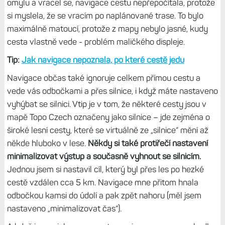
omylu a vracel se, navigace cestu nepřepočítala, protože
si myslela, že se vracím po naplánované trase. To bylo
maximálně matoucí, protože z mapy nebylo jasné, kudy
cesta vlastně vede - problém maličkého displeje.
Tip:
Jak navigace nepoznala, po které cestě jedu
Navigace občas také ignoruje celkem přímou cestu a
vede vás odbočkami a přes silnice, i když máte nastaveno
vyhýbat se silnici. Vtip je v tom, že některé cesty jsou v
mapě Topo Czech označeny jako silnice – jde zejména o
široké lesní cesty, které se virtuálně ze „silnice“ mění až
někde hluboko v lese.
Někdy si také protiřečí nastavení
minimalizovat výstup a současně vyhnout se silnicím.
Jednou jsem si nastavil cíl, který byl přes les po hezké
cestě vzdálen cca 5 km. Navigace mne přitom hnala
odbočkou kamsi do údolí a pak zpět nahoru (měl jsem
nastaveno „minimalizovat čas“).