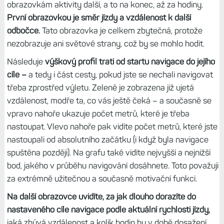
obrazovkám aktivity další, a to na konec, až za hodiny.
První obrazovkou je směr jízdy a vzdálenost k další
odbočce.
Tato obrazovka je celkem zbytečná, protože
nezobrazuje ani světové strany, což by se mohlo hodit.
Následuje
výškový profil trati od startu navigace do jejího
cíle –
a tedy i část cesty, pokud jste se nechali navigovat
třeba zprostřed výletu. Zeleně je zobrazena již ujetá
vzdálenost, modře ta, co vás ještě čeká – a současně se
vpravo nahoře ukazuje počet metrů, které je třeba
nastoupat. Vlevo nahoře pak vidíte počet metrů, které jste
nastoupali od absolutního začátku (i když byla navigace
spuštěna později). Na grafu také vidíte nejvyšší a nejnižší
bod, jakého v průběhu navigování dosáhnete. Toto považuji
za extrémně užitečnou a současně motivační funkci.
Na další obrazovce uvidíte, za jak dlouho dorazíte do
nastaveného cíle navigace podle aktuální rychlosti jízdy,
jaká zbývá vzdálenost a kolik hodin by v době dosažení