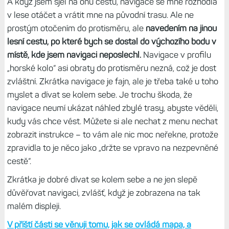
A když jsem sjel na onu cestu, navigace se mne rozhodla
v lese otáčet a vrátit mne na původní trasu. Ale ne
prostým otočením do protisměru, ale
navedením na jinou
lesní cestu, po které bych se dostal do výchozího bodu v
místě, kde jsem navigaci neposlechl.
Navigace v profilu
„horské kolo“ asi obraty do protisměru nezná, což je dost
zvláštní. Zkrátka navigace je fajn, ale je třeba také u toho
myslet a dívat se kolem sebe. Je trochu škoda, že
navigace neumí ukázat náhled zbylé trasy, abyste věděli,
kudy vás chce vést. Můžete si ale nechat z menu nechat
zobrazit instrukce – to vám ale nic moc neřekne, protože
zpravidla to je něco jako „držte se vpravo na nezpevněné
cestě“.
Zkrátka je dobré dívat se kolem sebe a ne jen slepě
důvěřovat navigaci, zvlášť, když je zobrazena na tak
malém displeji.
V příští části se věnuji tomu, jak se ovládá mapa, a