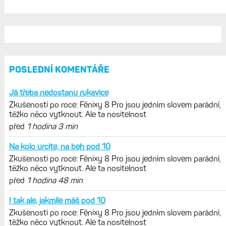
300 dolarů. Cena akcií za devět
měsíců výrazně vzrostla
Elektrokola s motorem Bosch se
konečně mohou propojit s Garminem.
Zatím ale jen s Edge
Model Fénix 9 ve třech variantách.
Základ, Pro a inReach. Přijde i menší
verze 43 mm a také solární MIP