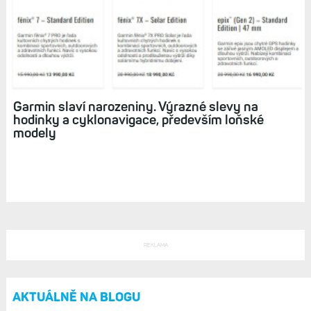
Vyplatí se pořídit starší hodinky Fénix
7 a ušetřit, nebo koupit nové Fénix 7 Pro? Co
získáte, či ztratíte?