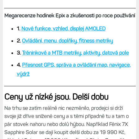
Megarecenze hodinek Epix a zkušenosti po roce používání
1.
Nové funkce, vzhled, displej AMOLED
2.
Ovládání, menu, doplňky, fitness metriky
3.
T
réninkové a MTB metriky, aktivity, datová pole
4.
Přesnost GPS, správa a ovládání map, navigace,
výdrž
Ceny už nízké jsou. Delší dobu
Na trhu se zatím reálně nic nezměnilo, prodejci si drží
svoje již dříve snížené ceny a s těmi případně tu a tam o
pár stovek nahoru nebo dolů hýbou. Například Fénix 7X
Sapphire Solar se dají koupit delší dobu za 19 990 Kč,