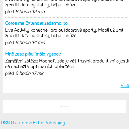
Elektrokola s motorem Bosch se
konečně mohou propojit s Garminem.
Zatím ale jen s Edge