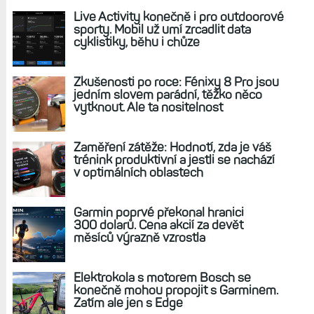
Garmin slaví narozeniny. Výrazné slevy na
hodinky a cyklonavigace, především loňské
modely