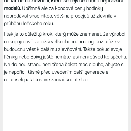
nepatrnému zlevnění, které se nejvíce dotklo nejdražších
modelů.
Upřímně ale za koncové ceny hodinky
neprodával snad nikdo, většina prodejců už zlevnila v
průběhu loňského roku.
I tak je to důležitý krok, který může znamenat, že výrobci
nakupují nově za nižší velkoobchodní ceny, což může v
budoucnu vést k dalšímu zlevňování. Takže pokud svoje
Fénixy nebo Epixy ještě nemáte, asi není důvod ke spěchu.
Na druhou stranu není třeba čekat moc dlouho, abyste si
je nepořídil těsně před uvedením další generace a
nemuseli pak lítostivě zamáčknout slzu.