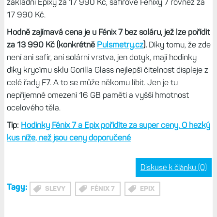
základní Epixy za 17 990 Kč, safírové Fénixy 7 rovněž za
17 990 Kč.
Hodně zajímavá cena je u Fénix 7 bez soláru, jež lze pořídit
za 13 990 Kč (konkrétně
Pulsmetry.cz
).
Díky tomu, že zde
není ani safír, ani solární vrstva, jen dotyk, mají hodinky
díky krycímu sklu Gorilla Glass nejlepší čitelnost displeje z
celé řady F7. A to se může někomu líbit. Jen je tu
nepříjemné omezení 16 GB paměti a vyšší hmotnost
ocelového těla.
Tip:
Hodinky Fénix 7 a Epix pořídíte za super ceny. O hezký
kus níže, než jsou ceny doporučené
Diskuse k článku (0)
Tagy:
SLEVY
FÉNIX 7
EPIX