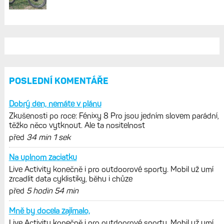
REKLAMA
AKTUÁLNĚ NA BLOGU
Live Activity konečně i pro outdoorové
sporty. Mobil už umí zrcadlit data
cyklistiky, běhu i chůze
Zkušenosti po roce: Fénixy 8 Pro jsou
jedním slovem parádní, těžko něco
vytknout. Ale ta nositelnost
Zaměření zátěže: Hodnotí, zda je váš
trénink produktivní a jestli se nachází
v optimálních oblastech
Garmin poprvé překonal hranici
300 dolarů. Cena akcií za devět
měsíců výrazně vzrostla