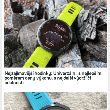
Hodinky Fénix 7 a Epix pořídíte za super ceny. O
hezký kus níže, než jsou ceny doporučené