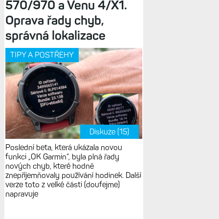
570/970 a Venu 4/X1.
Oprava řady chyb,
správná lokalizace
TIPY A POSTŘEHY
Diskuze (15)
Poslední beta, která ukázala novou
funkci „OK Garmin“, byla plná řady
nových chyb, které hodně
znepříjemňovaly používání hodinek. Další
verze toto z velké části (doufejme)
napravuje