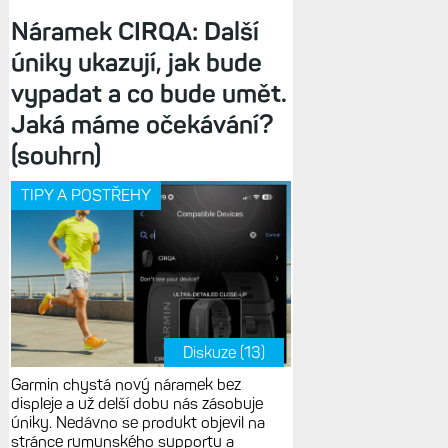
Náramek CIRQA: Další
úniky ukazují, jak bude
vypadat a co bude umět.
Jaká máme očekávání?
(souhrn)
TIPY A POSTŘEHY
Diskuze (13)
Garmin chystá nový náramek bez
displeje a už delší dobu nás zásobuje
úniky. Nedávno se produkt objevil na
stránce rumunského supportu a