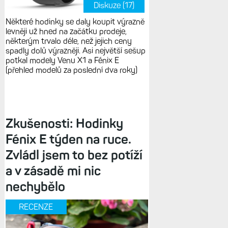
Diskuze (17)
Některé hodinky se daly koupit výrazně
levněji už hned na začátku prodeje,
některým trvalo déle, než jejich ceny
spadly dolů výrazněji. Asi největší sešup
potkal modely Venu X1 a Fénix E
(přehled modelů za poslední dva roky)
Zkušenosti: Hodinky
Fénix E týden na ruce.
Zvládl jsem to bez potíží
a v zásadě mi nic
nechybělo
RECENZE