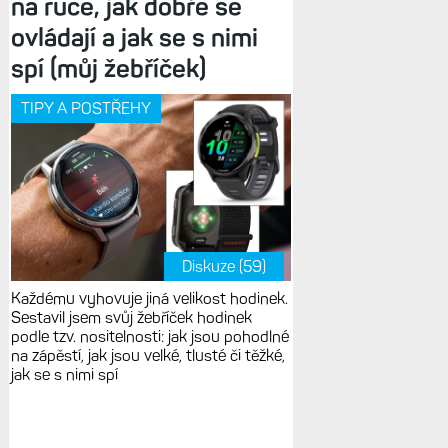
na ruce, jak dobře se
ovládají a jak se s nimi
spí (můj žebříček)
TIPY A POSTŘEHY
Diskuze (59)
Každému vyhovuje jiná velikost hodinek.
Sestavil jsem svůj žebříček hodinek
podle tzv. nositelnosti: jak jsou pohodlné
na zápěstí, jak jsou velké, tlusté či těžké,
jak se s nimi spí