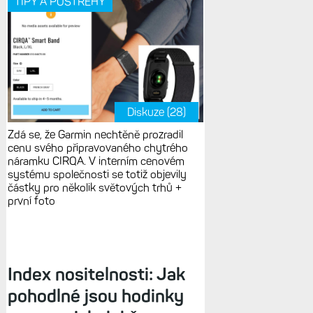
TIPY A POSTŘEHY
Diskuze (28)
Zdá se, že Garmin nechtěně prozradil
cenu svého připravovaného chytrého
náramku CIRQA. V interním cenovém
systému společnosti se totiž objevily
částky pro několik světových trhů +
první foto
Index nositelnosti: Jak
pohodlné jsou hodinky