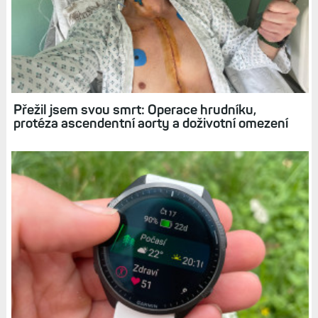
Elektrokolo: Návrat do sedla po úraze či
nemoci, ale i nástroj pro super zábavu