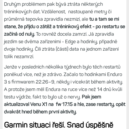
Druhým problémem pak bývá ztráta některých
tréninkových dat. Vzdálenost, nastoupané metry či
průměrná tepovka zpravidla nezmizí, ale
tu a tam se mi
stane, že přijdu o zátěž a tréninkový efekt - po restartu se
začíná od nuly.
To rovněž docela zamrzí. Já zpravidla
jezdím se dvěma zařízeními - Edge a hodinky, případně
dvoje hodinky. Čili ztráta (části) data na jednom zařízení
tolik nezamrzí.
Jenže v posledních několika týdnech bylo těch restartů
poněkud více, než je zdrávo. Začalo to hodinkami Enduro
3 s firmwarem 22.26–9, někdy i vícekrát během aktivity.
A protože jsem měl Endura na ruce více než 14 dnů kvůli
testu výdrže, fakt to bylo už o nervy.
Pak jsem
aktualizoval Venu X1 na fw 17.15 a hle, zase restarty, opět
dvakrát hned během první aktivity.
Garmin situaci řeší. Snad úspěšně