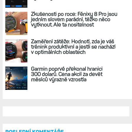
REKLAMA
AKTUÁLNĚ NA BLOGU
Hodinky Enduro 4 nedostanou LTE ani
satelitní komunikaci. Ty nabídne řada
Fénix 9 v edici inReach