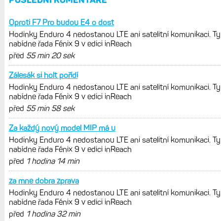
Live Activity konečně i pro outdoorové
sporty. Mobil už umí zrcadlit data
cyklistiky, běhu i chůze
Zkušenosti po roce: Fénixy 8 Pro jsou
jedním slovem parádní, těžko něco
vytknout. Ale ta nositelnost
Zaměření zátěže: Hodnotí, zda je váš
trénink produktivní a jestli se nachází
v optimálních oblastech
Garmin poprvé překonal hranici
300 dolarů. Cena akcií za devět
měsíců výrazně vzrostla