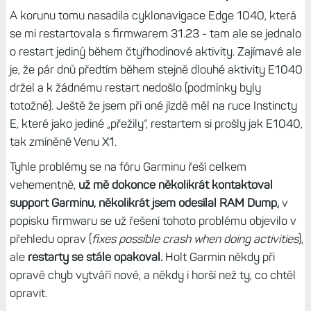
A korunu tomu nasadila cyklonavigace Edge 1040, která
se mi restartovala s firmwarem 31.23 - tam ale se jednalo
o restart jediný během čtyřhodinové aktivity. Zajímavé ale
je, že pár dnů předtím během stejně dlouhé aktivity E1040
držel a k žádnému restart nedošlo (podmínky byly
totožné). Ještě že jsem při oné jízdě měl na ruce Instincty
E, které jako jediné „přežily“, restartem si prošly jak E1040,
tak zmíněné Venu X1.
Tyhle problémy se na fóru Garminu řeší celkem
vehementně,
už mě dokonce několikrát kontaktoval
support Garminu, několikrát jsem odesílal RAM Dump,
v
popisku firmwaru se už řešení tohoto problému objevilo v
přehledu oprav (
fixes possible crash when doing activities
),
ale
restarty se stále opakoval.
Holt Garmin někdy při
opravě chyb vytváří nové, a někdy i horší než ty, co chtěl
opravit.