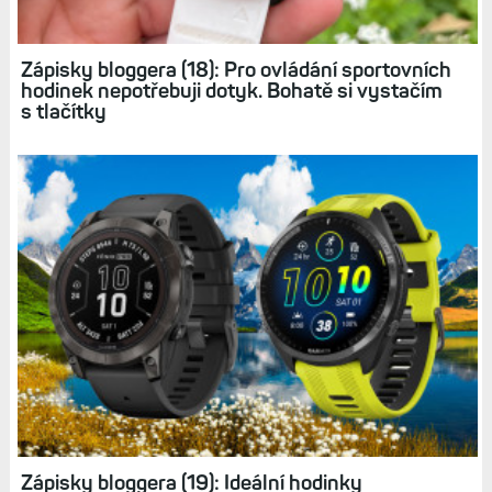
Přežil jsem svou smrt: Operace hrudníku,
protéza ascendentní aorty a doživotní omezení
Zápisky bloggera (18): Pro ovládání sportovních
hodinek nepotřebuji dotyk. Bohatě si vystačím
s tlačítky