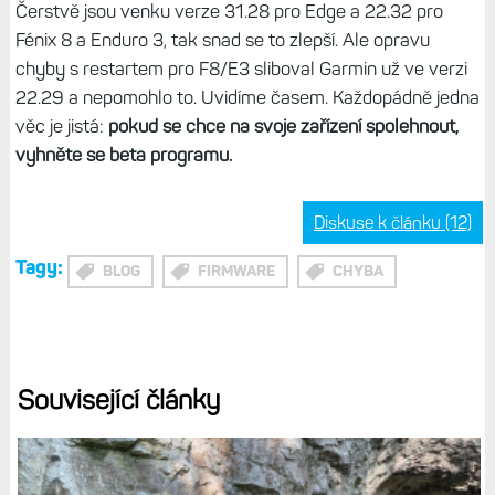
Čerstvě jsou venku verze 31.28 pro Edge a 22.32 pro
Fénix 8 a Enduro 3, tak snad se to zlepší. Ale opravu
chyby s restartem pro F8/E3 sliboval Garmin už ve verzi
22.29 a nepomohlo to. Uvidíme časem. Každopádně jedna
věc je jistá:
pokud se chce na svoje zařízení spolehnout,
vyhněte se beta programu.
Diskuse k článku (12)
Tagy:
BLOG
FIRMWARE
CHYBA