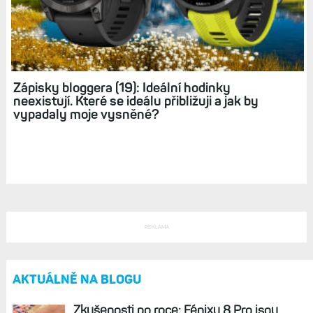
Zápisky bloggera (18): Pro ovládání sportovních
hodinek nepotřebuji dotyk. Bohatě si vystačím
s tlačítky