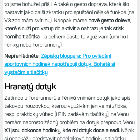
to jsme bohužel přišli. A také o gesto doprava, které šlo
nastavit jako další zkratku pro spuštění nějaké funkce (na
V3 zde mám svítilnu). Naopak máme
nově gesto doleva,
které slouží pro vstup do aktivit a nahrazuje tak stisk
horního tlačítka
- a celkem často to využívám (umí ho I
Fénixy nebo Forerunnery).
Nepřehlédněte:
Zápisky bloggera: Pro ovládání
sportovních hodinek nepotřebuji dotyk. Bohatě si
vystačím s tlačítky
Hranatý dotyk
Zatímco u Forerunnerů a Fénixů vnímám dotyk jako spíš
takovou nouzovkou, kterou využívám jen velmi zřídka,
resp. prakticky vůbec (i PIN zadávám tlačítky), na Venu
nemám naprosto žádný problém na dotyk přepnout. Venu
X1 jsou dokonce hodinky, kde mi dotyk docela sedí.
Nějak
si nedokážu představit obdélníkové hodinky s tlačítky.