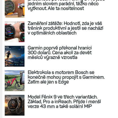
Zápisky bloggera (19): Ideální hodinky
neexistují. Které se ideálu přibližuji a jak by
vypadaly moje vysněné?