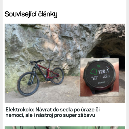
to mohlo dost zatraktivnit.
Tip:
Otočná korunka: Čeká klasické pětitlačítkové
ovládání Garminu největší změna v historii?
Diskuse k článku (41)
Tagy:
BLOG
TLAČÍTKA