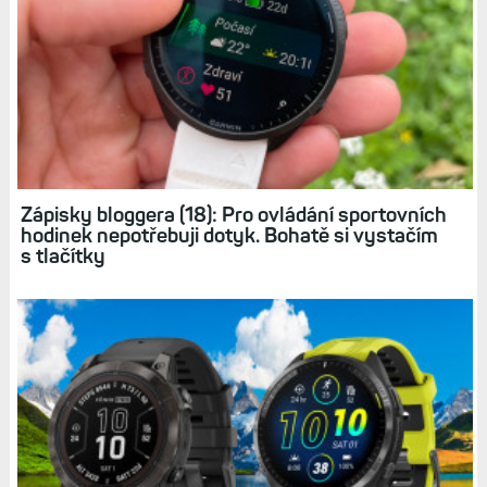
Elektrokolo: Návrat do sedla po úraze či
nemoci, ale i nástroj pro super zábavu
Přežil jsem svou smrt: Operace hrudníku,
protéza ascendentní aorty a doživotní omezení