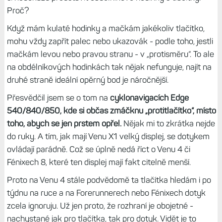
Proč?
Když mám kulaté hodinky a mačkám jakékoliv tlačítko,
mohu vždy zapřít palec nebo ukazovák - podle toho, jestli
mačkám levou nebo pravou stranu - v „protisměru“. To ale
na obdélníkových hodinkách tak nějak nefunguje, najít na
druhé straně ideální opěrný bod je náročnější.
Přesvědčil jsem se o tom na
cyklonavigacích Edge
540/840/850, kde si občas zmáčknu „protitlačítko“, místo
toho, abych se jen prstem opřel.
Nějak mi to zkrátka nejde
do ruky. A tím, jak mají Venu X1 velký displej, se dotykem
ovládají parádně. Což se úplně nedá říct o Venu 4 či
Fénixech 8, které ten displej mají fakt citelně menší.
Proto na Venu 4 stále podvědomě ta tlačítka hledám i po
týdnu na ruce a na Forerunnerech nebo Fénixech dotyk
zcela ignoruju. Už jen proto, že rozhraní je obojetné -
nachystané jak pro tlačítka, tak pro dotyk. Vidět je to