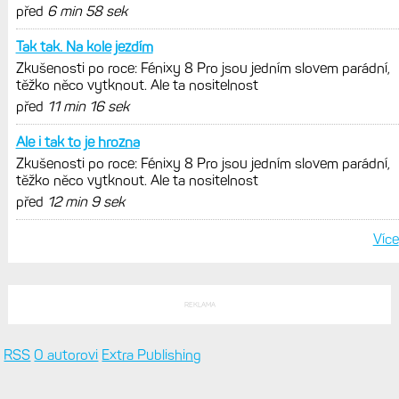
Zaměření zátěže: Hodnotí, zda je váš
trénink produktivní a jestli se nachází
v optimálních oblastech
Garmin poprvé překonal hranici
300 dolarů. Cena akcií za devět
měsíců výrazně vzrostla
Elektrokola s motorem Bosch se
konečně mohou propojit s Garminem.
Zatím ale jen s Edge
Model Fénix 9 ve třech variantách.
Základ, Pro a inReach. Přijde i menší
verze 43 mm a také solární MIP