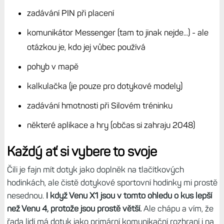
dotykovou vrstvu (tlusté zimní) je to problém. Když mám
hodinky na řídítkách, nedají moc dobře přepínat
obrazovky, stejně jako mačkat tlačítka, které jsou na Venu
příliš tenká a zapuštěná.
Zajímavé ale je, že na Edge
takový problém, tam listování obrazovkami funguje
celkem v pohodě i v nejtlustších rukavicích, co mám.
Bude
to dáno velikost obrazovky, která je oproti hodinkám
doslova obří.
Kde se naopak dotyk hodí i na tlačítkových modelech:
zadávání PIN při placení
komunikátor Messenger (tam to jinak nejde...) - ale
otázkou je, kdo jej vůbec používá
pohyb v mapě
kalkulačka (je pouze pro dotykové modely)