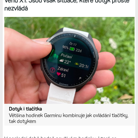
Venu X1. Jsou však situace, které dotyk prostě
nezvládá
Dotyk i tlačítka
Většina hodinek Garminu kombinuje jak ovládání tlačítky,
tak dotykem