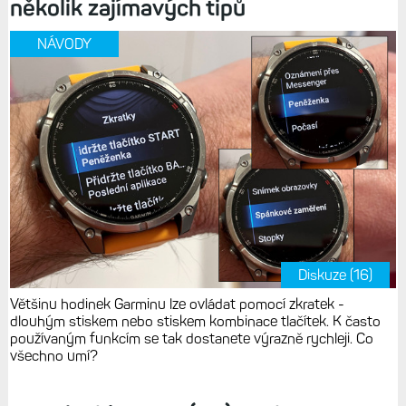
několik zajímavých tipů
NÁVODY
Diskuze (16)
Většinu hodinek Garminu lze ovládat pomocí zkratek -
dlouhým stiskem nebo stiskem kombinace tlačítek. K často
používaným funkcím se tak dostanete výrazně rychleji. Co
všechno umí?