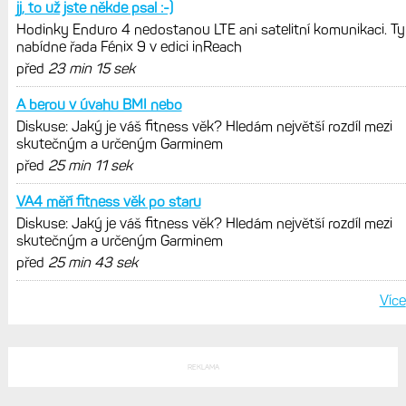
jedním slovem parádní, těžko něco
vytknout. Ale ta nositelnost
Zaměření zátěže: Hodnotí, zda je váš
trénink produktivní a jestli se nachází
v optimálních oblastech