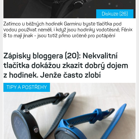
Diskuze (26)
Zatímco u běžných hodinek Garminu byste tlačítka pod
vodou používat neměli, i když jsou hodinky vodotěsné, Fénix
8 to mají jinak - jsou totiž přímo určené pro potápění
Zápisky bloggera (20): Nekvalitní
tlačítka dokážou zkazit dobrý dojem
z hodinek. Jenže často zlobí
TIPY A POSTŘEHY