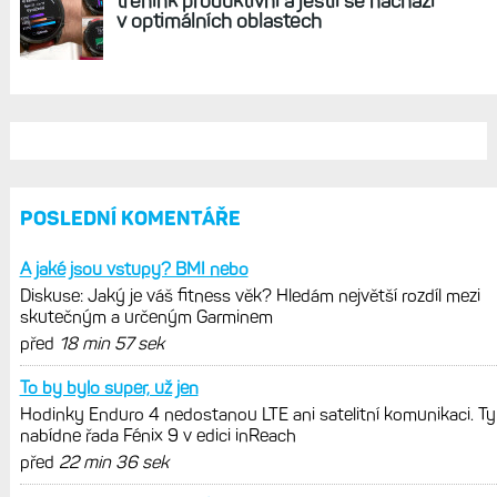
REKLAMA
AKTUÁLNĚ NA BLOGU
Diskuse: Jaký je váš fitness věk?
Hledám největší rozdíl mezi
skutečným a určeným Garminem
Hodinky Enduro 4 nedostanou LTE ani
satelitní komunikaci. Ty nabídne řada
Fénix 9 v edici inReach
Live Activity konečně i pro outdoorové
sporty. Mobil už umí zrcadlit data
cyklistiky, běhu i chůze
Zkušenosti po roce: Fénixy 8 Pro jsou