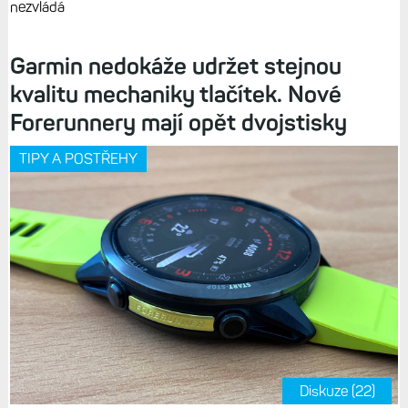
nezvládá
Garmin nedokáže udržet stejnou
kvalitu mechaniky tlačítek. Nové
Forerunnery mají opět dvojstisky
TIPY A POSTŘEHY
Diskuze (22)