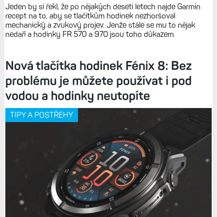
Jeden by si řekl, že po nějakých deseti letech najde Garmin
recept na to, aby se tlačítkům hodinek nezhoršoval
mechanický a zvukový projev. Jenže stále se mu to nějak
nedaří a hodinky FR 570 a 970 jsou toho důkazem
Nová tlačítka hodinek Fénix 8: Bez
problému je můžete používat i pod
vodou a hodinky neutopíte
TIPY A POSTŘEHY