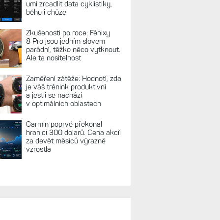
umí zrcadlit data cyklistiky,
běhu i chůze
Zkušenosti po roce: Fénixy
8 Pro jsou jedním slovem
parádní, těžko něco vytknout.
Ale ta nositelnost
Zaměření zátěže: Hodnotí, zda
je váš trénink produktivní
a jestli se nachází
v optimálních oblastech
Garmin poprvé překonal
hranici 300 dolarů. Cena akcií
za devět měsíců výrazně
vzrostla