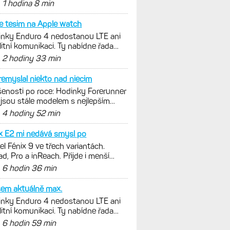
málních oblastech
d
1 hodina 8 min
e tesim na Apple watch
nky Enduro 4 nedostanou LTE ani
litní komunikaci. Ty nabídne řada
x 9 v edici inReach
d
2 hodiny 33 min
emyslal niekto nad niecim
enosti po roce: Hodinky Forerunner
jsou stále modelem s nejlepším
ěrem ceny a výkonu
d
4 hodiny 52 min
x E2 mi nedává smysl po
l Fénix 9 ve třech variantách.
ad, Pro a inReach. Přijde i menší
e 43 mm a také solární...
d
6 hodin 36 min
sem aktuálně max.
nky Enduro 4 nedostanou LTE ani
litní komunikaci. Ty nabídne řada
x 9 v edici inReach
d
6 hodin 59 min