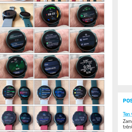
PO
Ten 
Zamě
trén