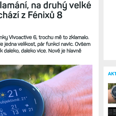
lamání, na druhý velké
chází z Fénixů 8
nky Vívoactive 6, trochu mě to zklamalo.
e jedna velikost, pár funkcí navíc. Ovšem
ek daleko, daleko více. Nové je hlavně
AK