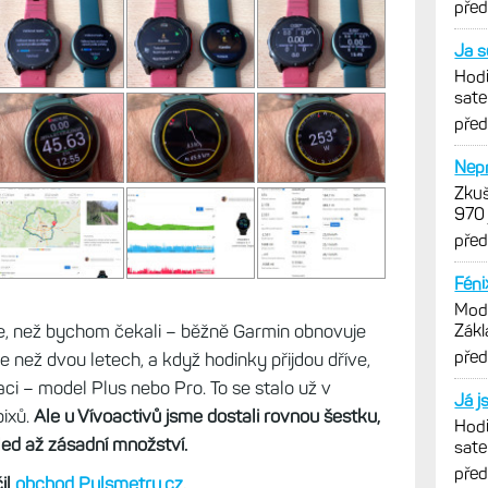
opti
pře
Ja s
Hodi
sate
Féni
pře
Nepr
Zkuš
970 
pom
pře
Féni
Mode
ve, než bychom čekali – běžně Garmin obnovuje
Zákl
verz
pře
e než dvou letech, a když hodinky přijdou dříve,
aci – model Plus nebo Pro. To se stalo už v
Já j
pixů.
Ale u Vívoactivů jsme dostali rovnou šestku,
Hodi
led až zásadní množství.
sate
Féni
pře
il
obchod Pulsmetry.cz
.