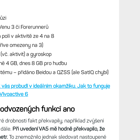
hůzi
Venu 3 či Forerunnerů
olí v aktivitě ze 4 na 8
říve omezeny na 3)
č. aktivit) a gyroskop
ně 4 GB, dnes 8 GB pro hudbu
stému – přidáno Beidou a QZSS (ale SatIQ chybí)
 vás probudí v ideálním okamžiku. Jak to funguje
Vívoactive 6
a odvozených funkcí ano
é drobnosti fakt překvapily, například zvýšení
 dále.
Při uvedení VA5 mě hodně překvapilo, že
etr.
To znemožnilo jednak sledovat nastoupené