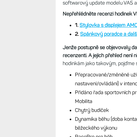
softwarový update modelu VA5 a 
Nepřehlédněte recenzi hodinek Ví
1.
Stylovka s displejem AMOL
2.
Spánkový poradce a další
Jenže postupně se objevovaly dalš
recenzenti. A jejich přehled není n
hodinkám jako takovým, pojďme s
Přepracované/změněné uživa
nastavení/ovládání) v intenc
Přidáno řada sportovních pro
Mobilita
Chytrý budíček
Dynamika běhu (doba kontakt
běžeckého výkonu
PacePro pro běh