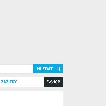
ání
ZÁŽITKY
E-SHOP