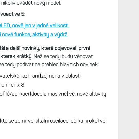
nikoliv uvádět nový model.
voactive 5:
ED, nově jen v jedné velikosti
 nové funkce, aktivity a výdrž
í a další novinky, které objevovali první
ikterak krátký.
Než se tedy budu věnovat
e tedy podívat na přehled hlavních novinek:
telské rozhraní (zejména v oblasti
ích Fénix 8
filů/aplikací (docela masivně) vč. nové aktivity
u se zemí, vertikální oscilace, délka kroku) vč.