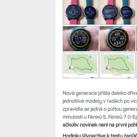
Nová generace přišla daleko dří
jednotlivé modely v řadách po víc
zpravidla se jedná o půltou gener
minulosti u Fénixů 5, Fénixů 7 či E
ačkoliv novinek není na první poh
Hodinky Vívoactive k testu zapůjč