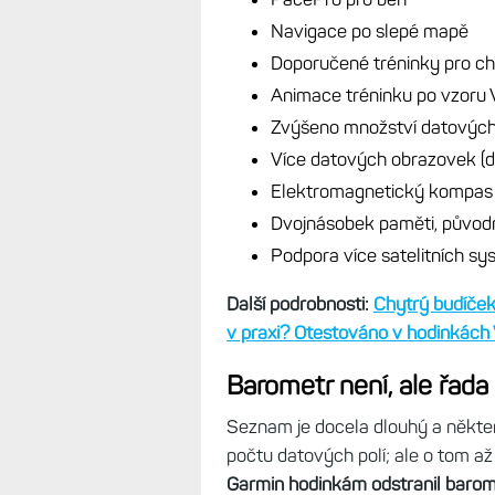
Navigace po slepé mapě
Doporučené tréninky pro c
Animace tréninku po vzoru 
Zvýšeno množství datových p
Více datových obrazovek (d
Elektromagnetický kompas (v
Dvojnásobek paměti, původ
Podpora více satelitních sy
Další podrobnosti:
Chytrý budíček
v praxi? Otestováno v hodinkách 
Barometr není, ale řad
Seznam je docela dlouhý a někter
počtu datových polí; ale o tom až
Garmin hodinkám odstranil barom