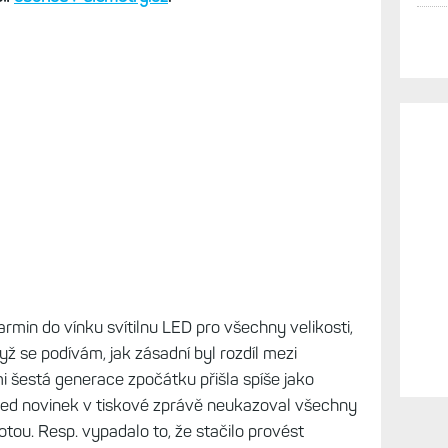
Garmin do vínku svítilnu LED pro všechny velikosti,
ž se podívám, jak zásadní byl rozdíl mezi
mi šestá generace zpočátku přišla spíše jako
ehled novinek v tiskové zprávě neukazoval všechny
otou. Resp. vypadalo to, že stačilo provést