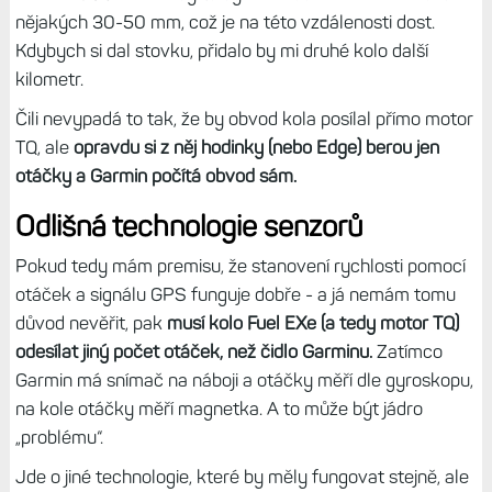
nějakých 30-50 mm, což je na této vzdálenosti dost.
Kdybych si dal stovku, přidalo by mi druhé kolo další
kilometr.
Čili nevypadá to tak, že by obvod kola posílal přímo motor
TQ, ale
opravdu si z něj hodinky (nebo Edge) berou jen
otáčky a Garmin počítá obvod sám.
Odlišná technologie senzorů
Pokud tedy mám premisu, že stanovení rychlosti pomocí
otáček a signálu GPS funguje dobře - a já nemám tomu
důvod nevěřit, pak
musí kolo Fuel EXe (a tedy motor TQ)
odesílat jiný počet otáček, než čidlo Garminu.
Zatímco
Garmin má snímač na náboji a otáčky měří dle gyroskopu,
na kole otáčky měří magnetka. A to může být jádro
„problému“.
Jde o jiné technologie, které by měly fungovat stejně, ale