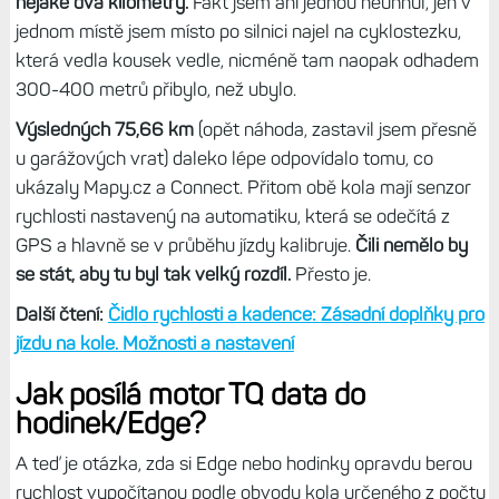
nějaké dva kilometry.
Fakt jsem ani jednou neuhnul, jen v
jednom místě jsem místo po silnici najel na cyklostezku,
která vedla kousek vedle, nicméně tam naopak odhadem
300-400 metrů přibylo, než ubylo.
Výsledných 75,66 km
(opět náhoda, zastavil jsem přesně
u garážových vrat) daleko lépe odpovídalo tomu, co
ukázaly Mapy.cz a Connect. Přitom obě kola mají senzor
rychlosti nastavený na automatiku, která se odečítá z
GPS a hlavně se v průběhu jízdy kalibruje.
Čili nemělo by
se stát, aby tu byl tak velký rozdíl.
Přesto je.
Další čtení:
Čidlo rychlosti a kadence: Zásadní doplňky pro
jízdu na kole. Možnosti a nastavení
Jak posílá motor TQ data do
hodinek/Edge?
A teď je otázka, zda si Edge nebo hodinky opravdu berou
rychlost vypočítanou podle obvodu kola určeného z počtu