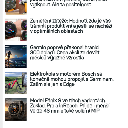
REKLAMA
AKTUÁLNĚ NA BLOGU
Zkušenosti po roce: Fénixy 8 Pro jsou
jedním slovem parádní, těžko něco
vytknout. Ale ta nositelnost
Zaměření zátěže: Hodnotí, zda je váš
trénink produktivní a jestli se nachází
v optimálních oblastech
Garmin poprvé překonal hranici
300 dolarů. Cena akcií za devět