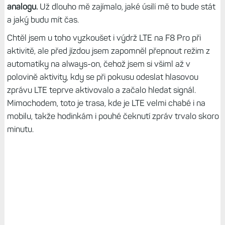
analogu.
Už dlouho mě zajímalo, jaké úsilí mě to bude stát
a jaký budu mít čas.
Chtěl jsem u toho vyzkoušet i výdrž LTE na F8 Pro při
aktivitě, ale před jízdou jsem zapomněl přepnout režim z
automatiky na always-on, čehož jsem si všiml až v
polovině aktivity, kdy se při pokusu odeslat hlasovou
zprávu LTE teprve aktivovalo a začalo hledat signál.
Mimochodem, toto je trasa, kde je LTE velmi chabé i na
mobilu, takže hodinkám i pouhé čeknutí zpráv trvalo skoro
minutu.