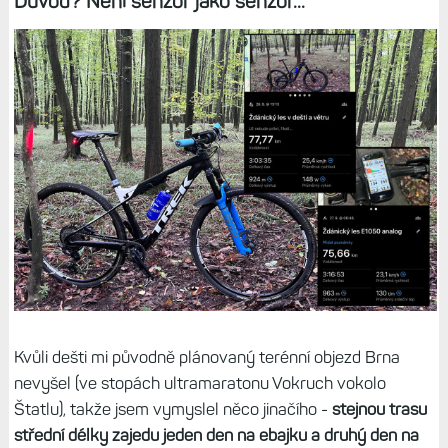
Důvod? Není senzor jako senzor...
Kvůli dešti mi původně plánovaný terénní objezd Brna
nevyšel (ve stopách ultramaratonu Vokruch vokolo
Štatlu), takže jsem vymyslel něco jinačího -
stejnou trasu
střední délky zajedu jeden den na ebajku a druhý den na