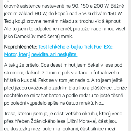
úrovně asistence nastavené na 90, 150 a 200 W. Běžně
jezdím základ, 90 W, do kopců nad 5 % si dávám 150 W.
Tedy když zrovna nemám náladu si trochu víc šlápnout.
Ale to jsem to odpoledne neměl, protože nade mnou visel
jako Damoklův meč černý mrak.
Nepřehlédněte:
Test lehkého e-bajku Trek Fuel EXe:
Motor, který nevidíte, ani neslyšíte
A taky že pršelo. Cca deset minut jsem čekal v lese pod
stromem, dalších 20 minut pak v altánu u fotbalového
hřiště o kus dál. Fakt se v tom jet nedalo. A to jsem ještě
před jízdou uvažoval o zadním blatníku a pláštěnce. Jenže
nechtělo se mi tahat batoh a podle radaru to ještě těsně
po poledni vypadalo spíše na ústup mraků. No...
Trasa, kterou jsem je, je částí většího okruhu, který vede
přes hřeben Ždánického lesa (Jižní Morava), část jsou
cyklostezky mezi polemi a loukami, část silnice mezi