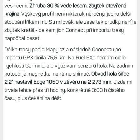
vesnicemi.
Zhruba 30 % vede lesem, zbytek otevřená
krajina.
Výškový profil není nikterak náročný, jedno delší
stoupání (říkám mu Strmilovák, ale zase tak prudký není) a
zbytek kratší - celkem jich Connect při importu trasy
napočítal deset.
Délka trasy podle Mapy.cz a následně Connectu po
importu GPX činila 75,5 km. Na Fuel EXe nemám čidlo
rychlosti Garminu, ale využívám senzoru kola. Na zadním
kotouči je magnetka, na rámu snímač.
Obvod kola šířce
2,2" nastavil Edge 1050 v závěru na 2 273 mm.
Jízda mi
trvala lehce přes tři hodiny, konkrétně 3:03 h čistého
času, plus čekání na déšť.