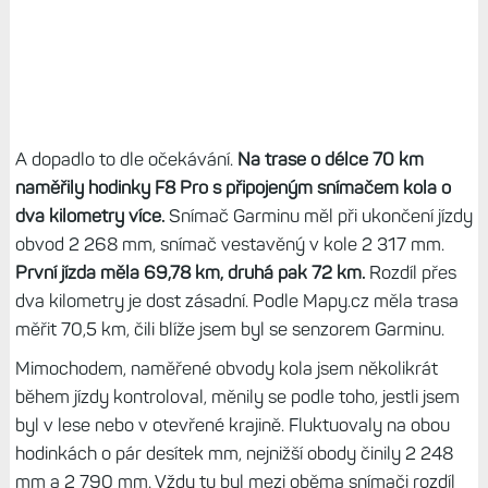
A dopadlo to dle očekávání.
Na trase o délce 70 km
naměřily hodinky F8 Pro s připojeným snímačem kola o
dva kilometry více.
Snímač Garminu měl při ukončení jízdy
obvod 2 268 mm, snímač vestavěný v kole 2 317 mm.
První jízda měla 69,78 km, druhá pak 72 km.
Rozdíl přes
dva kilometry je dost zásadní. Podle Mapy.cz měla trasa
měřit 70,5 km, čili blíže jsem byl se senzorem Garminu.
Mimochodem, naměřené obvody kola jsem několikrát
během jízdy kontroloval, měnily se podle toho, jestli jsem
byl v lese nebo v otevřené krajině. Fluktuovaly na obou
hodinkách o pár desítek mm, nejnižší obody činily 2 248
mm a 2 790 mm. Vždy tu byl mezi oběma snímači rozdíl