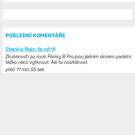
měsíců výrazně vzrostla
Elektrokola s motorem Bosch se
konečně mohou propojit s Garminem.
Zatím ale jen s Edge
Model Fénix 9 ve třech variantách.
Základ, Pro a inReach. Přijde i menší
verze 43 mm a také solární MIP