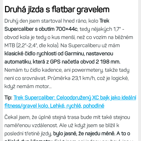
Druhá jízda s flatbar gravelem
Druhý den jsem startoval hned ráno, kolo
Trek
Supercaliber s obutím 700×44c
, tedy nějakých 1,7" -
obvod kola je tedy o kus menší, než co vozím na běžném
MTB (2,2"-2,4", dle kola). Na Supercaliberu už mám
klasické čidlo rychlosti od Garminu, nastavenou
automatiku, která z GPS načetla obvod 2 198 mm.
Nemám tu čidlo kadence, ani powermetery, takže tady
není co srovnávat. Průměrka 23,1 km/h, což je logické,
když nemám motor...
Tip:
Trek Supercaliber: Celoodpružený XC bajk jako ideální
fitness/gravel kolo. Lehké, rychlé, pohodlné
Čekal jsem, že úplně stejná trasa bude mít také stejnou
naměřenou vzdálenost. Ale už když jsem se blížil k
poslední třetině jízdy,
bylo jasné, že najedu méně. A to o