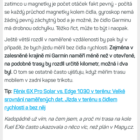
zatímco u magnetky je počet otáček fakt pevný - počítá
se každý průchod magnetky kolem čidla, gyroskop nemá
žádný pevný záchytný bod a je možné, že čidlo Garminu
má drobnou odchylku. Těžko říct, může to být i naopak.
Ještě větší rozdíl v naměřené vzdálenosti by pak byl v
případě, že bych jízdu měřil bez čidla rychlosti.
Zejména v
zalesněné krajině mi Garmin naměří méně než v otevřené,
na podobné trasy by rozdíl určitě kilometr, možná i dva
byl.
O tom se ostatně často ujišťuju, když měřím trasu
mobilem v zadní kapse trikotu.
Tip:
Fénix 6X Pro Solar vs. Edge 1030 v terénu: Velké
srovnání naměřených dat. Jízda v terénu s čidlem
rychlosti a bez něj
Kadopádně už vím, na čem jsem, a proč mi trasa na kole
Fuel EXe často ukazovala o něco víc, než plán v Mapy.cz.