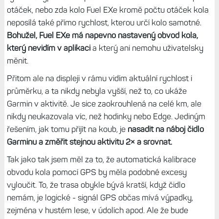
otáček, nebo zda kolo Fuel EXe kromě počtu otáček kola
neposílá také přímo rychlost, kterou určí kolo samotné.
Bohužel, Fuel EXe má napevno nastavený obvod kola,
který nevidím v aplikaci
a který ani nemohu uživatelsky
měnit.
Přitom ale na displeji v rámu vidím aktuální rychlost i
průměrku, a ta nikdy nebyla vyšší, než to, co ukáže
Garmin v aktivitě. Je sice zaokrouhlená na celé km, ale
nikdy neukazovala víc, než hodinky nebo Edge. Jediným
řešením, jak tomu přijít na koub, je
nasadit na náboj čidlo
Garminu a změřit stejnou aktivitu 2× a srovnat.
Tak jako tak jsem měl za to, že automatická kalibrace
obvodu kola pomocí GPS by měla podobné excesy
vyloučit. To, že trasa obykle bývá kratší, když čidlo
nemám, je logické - signál GPS občas mívá výpadky,
zejména v hustém lese, v údolích apod. Ale že bude