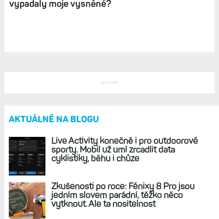
Zápisky bloggera (19): Ideální hodinky
neexistují. Které se ideálu přibližuji a jak by
vypadaly moje vysněné?