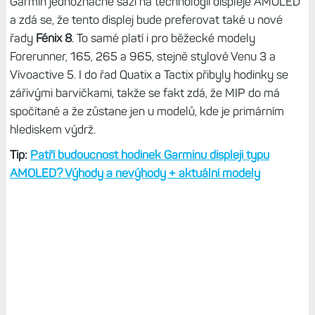
Garmin jednoznačně sází na technologii displeje AMOLED
a zdá se, že tento displej bude preferovat také u nové
řady
Fénix 8
. To samé platí i pro běžecké modely
Forerunner, 165, 265 a 965, stejně stylové Venu 3 a
Vívoactive 5. I do řad Quatix a Tactix přibyly hodinky se
zářivými barvičkami, takže se fakt zdá, že MIP do má
spočítané a že zůstane jen u modelů, kde je primárním
hlediskem výdrž.
Tip:
Patří budoucnost hodinek Garminu displeji typu
AMOLED? Výhody a nevýhody + aktuální modely