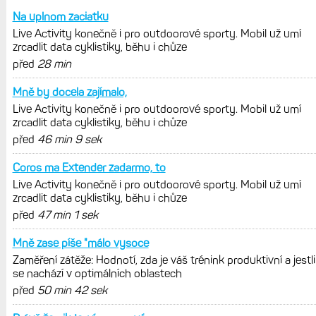
Zkušenosti po roce: Fénixy 8 Pro jsou
jedním slovem parádní, těžko něco
vytknout. Ale ta nositelnost
Zaměření zátěže: Hodnotí, zda je váš
trénink produktivní a jestli se nachází
v optimálních oblastech
Garmin poprvé překonal hranici
300 dolarů. Cena akcií za devět
měsíců výrazně vzrostla
Elektrokola s motorem Bosch se
konečně mohou propojit s Garminem.
Zatím ale jen s Edge