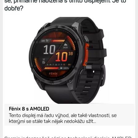
se, primárně nabízena s tímto displejem. Je to
dobře?
Fénix 8 s AMOLED
Tento displej má řadu výhod, ale také vlastnosti, se
kterými se stále tak nějak nedokážu sžít...