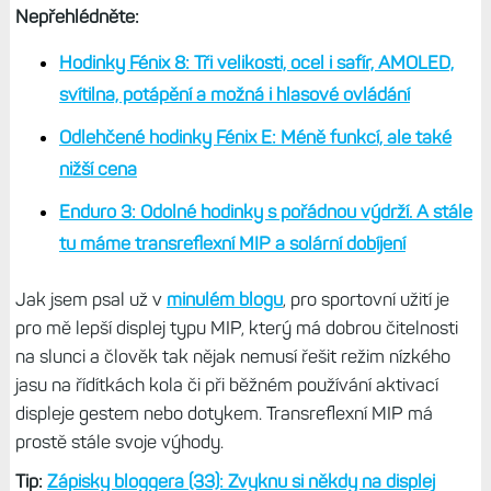
Nepřehlédněte:
Hodinky Fénix 8: Tři velikosti, ocel i safír, AMOLED,
svítilna, potápění a možná i hlasové ovládání
Odlehčené hodinky Fénix E: Méně funkcí, ale také
nižší cena
Enduro 3: Odolné hodinky s pořádnou výdrží. A stále
tu máme transreflexní MIP a solární dobíjení
Jak jsem psal už v
minulém blogu
, pro sportovní užití je
pro mě lepší displej typu MIP, který má dobrou čitelnosti
na slunci a člověk tak nějak nemusí řešit režim nízkého
jasu na řídítkách kola či při běžném používání aktivací
displeje gestem nebo dotykem. Transreflexní MIP má
prostě stále svoje výhody.
Tip:
Zápisky bloggera (33): Zvyknu si někdy na displej