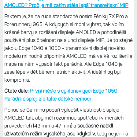
AMOLED? Proč je mě zatím stále lepší transreflexní MIP
Faktem je, že na ruce standardně nosím Fénixy 7X Pro a
Forerunnery 965. A kdybych si mohl vybrat, tak volím
krásné barvy a rozlišení displeje AMOLED a pohodlnější
používání plus čitelnost na slunci displeje MIP. Je to stejné
jako u Edge 1040 a 1050 - transmisivní displej nového
modelu mi hodně připomíná AMOLED, má velké rozlišení a
mapa na něm vypadá fakt parádně. Ale Edge 1040 je
zase lépe vidět během letních aktivit. A ideální by byl
kompromis.
Čtete dále:
První měsíc s cyklonavigací Edge 1050:
Parádní displej, ale také dětské nemoci
Pokud se Garminu podaří vylepšit vlastnosti displeje
AMOLED tak, aby měl rozumnou spotřebu i v menších
provedeních (43 mm a 47 mm) a
současně nabídl
uživatelům režim vysokého jasu kdykoliv,
tedy ne jen na