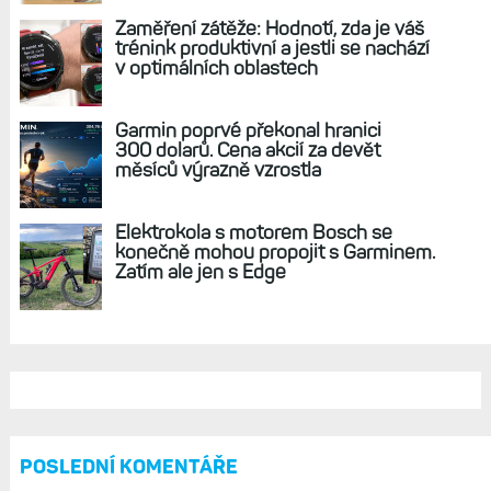
REKLAMA
AKTUÁLNĚ NA BLOGU
Live Activity konečně i pro outdoorové
sporty. Mobil už umí zrcadlit data
cyklistiky, běhu i chůze