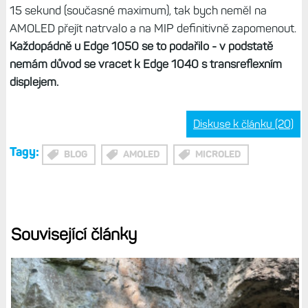
15 sekund (současné maximum), tak bych neměl na
AMOLED přejít natrvalo a na MIP definitivně zapomenout.
Každopádně u Edge 1050 se to podařilo - v podstatě
nemám důvod se vracet k Edge 1040 s transreflexním
displejem.
Diskuse k článku (20)
Tagy:
BLOG
AMOLED
MICROLED