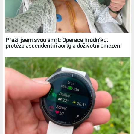
Elektrokolo: Návrat do sedla po úraze či
nemoci, ale i nástroj pro super zábavu
Přežil jsem svou smrt: Operace hrudníku,