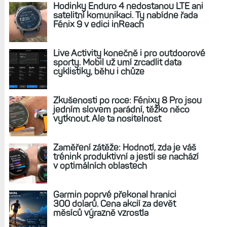
REKLAMA
AKTUÁLNĚ NA BLOGU
Hodinky Enduro 4 nedostanou LTE ani
satelitní komunikaci. Ty nabídne řada
Fénix 9 v edici inReach
Live Activity konečně i pro outdoorové
sporty. Mobil už umí zrcadlit data
cyklistiky, běhu i chůze
Zkušenosti po roce: Fénixy 8 Pro jsou