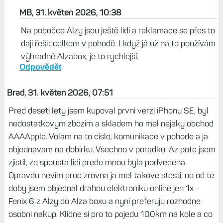
MB, 31. květen 2026, 10:38
Na pobočce Alzy jsou ještě lidi a reklamace se přes to
dají řešit celkem v pohodě. I když já už na to používám
výhradně Alzabox, je to rychlejší.
Odpovědět
Brad, 31. květen 2026, 07:51
Pred deseti lety jsem kupoval prvni verzi iPhonu SE, byl
nedostatkovym zbozim a skladem ho mel nejaky obchod
AAAApple. Volam na to cislo, komunikace v pohode a ja
objednavam na dobirku. Vsechno v poradku. Az pote jsem
zjistil, ze spousta lidi prede mnou byla podvedena.
Opravdu nevim proc zrovna ja mel takove stesti, no od te
doby jsem objednal drahou elektroniku online jen 1x -
Fenix 6 z Alzy do Alza boxu a nyni preferuju rozhodne
osobni nakup. Klidne si pro to pojedu 100km na kole a co