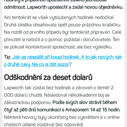
odmítnout. Lapworth uposlechl a zadal novou objednávku.
Ani tentokrát se však vytoužených hodinek nedočkal.
Druhá zásilka obsahovala opět pouze prázdnou krabičku.
Na rozdíl od prvního případu byl tentokrát připraven. Celé
převzetí si natočil a o pomoc požádal i doručovatele. Ten
se pokusil kontaktovat společnost, ale bez výsledku.
Tip:
Jak se nespálit při koupi hodinek. A to jak nových, tak
z druhé ruky. Na co si dát pozor?
Odškodnění za deset dolarů
Lapworth tak zůstal bez hodinek a zároveň o téměř 2
000 dolarů chudší. Následoval několikadenní boj se
zákaznickou podporou.
Podle svých slov strávil během
čtyř až pěti dnů komunikací s Amazonem 14 až 15 hodin.
Některé hovory byly ukončeny bez vysvětlení a v online
chatech údajně zůstával bez odpovědi.