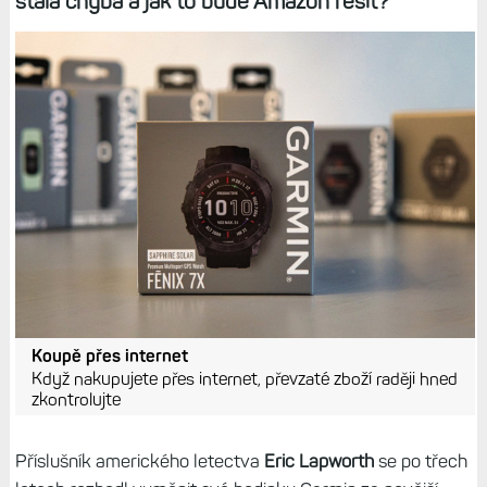
stala chyba a jak to bude Amazon řešit?
Koupě přes internet
Když nakupujete přes internet, převzaté zboží raději hned
zkontrolujte
Příslušník amerického letectva
Eric Lapworth
se po třech