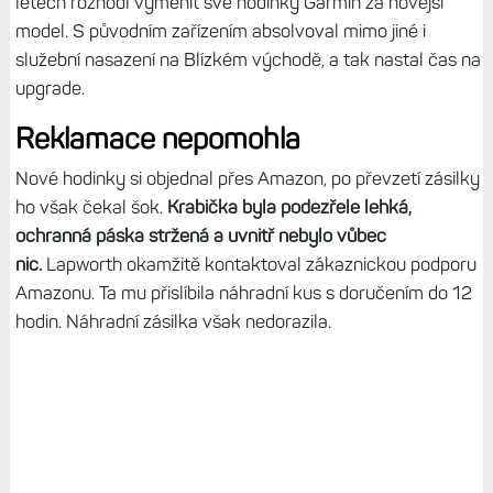
letech rozhodl vyměnit své hodinky Garmin za novější
model. S původním zařízením absolvoval mimo jiné i
služební nasazení na Blízkém východě, a tak nastal čas na
upgrade.
Reklamace nepomohla
Nové hodinky si objednal přes Amazon, po převzetí zásilky
ho však čekal šok.
Krabička byla podezřele lehká,
ochranná páska stržená a uvnitř nebylo vůbec
nic.
Lapworth okamžitě kontaktoval zákaznickou podporu
Amazonu. Ta mu přislíbila náhradní kus s doručením do 12
hodin. Náhradní zásilka však nedorazila.