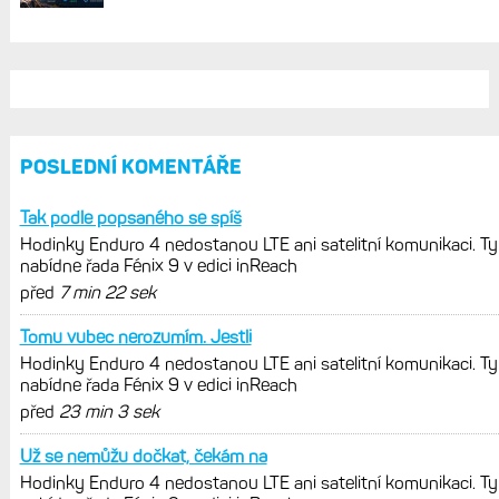
jedním slovem parádní, těžko něco
vytknout. Ale ta nositelnost
Zaměření zátěže: Hodnotí, zda je váš
trénink produktivní a jestli se nachází
v optimálních oblastech
Garmin poprvé překonal hranici
300 dolarů. Cena akcií za devět
měsíců výrazně vzrostla