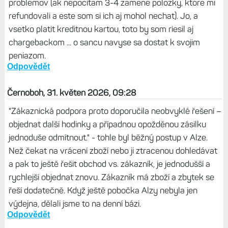
problemov (ak nepocitam 3-4 zamene polozky, ktore mi
refundovali a este som si ich aj mohol nechat). Jo, a
vsetko platit kreditnou kartou, toto by som riesil aj
chargebackom ... o sancu navyse sa dostat k svojim
peniazom.
Odpovědět
Černoboh, 31. květen 2026, 09:28
"Zákaznická podpora proto doporučila neobvyklé řešení –
objednat další hodinky a případnou opožděnou zásilku
jednoduše odmítnout." - tohle byl běžný postup v Alze.
Než čekat na vrácení zboží nebo ji ztracenou dohledávat
a pak to ještě řešit obchod vs. zákazník, je jednodušší a
rychlejší objednat znovu. Zákazník má zboží a zbytek se
řeší dodatečně. Když ještě pobočka Alzy nebyla jen
výdejna, dělali jsme to na denní bázi.
Odpovědět