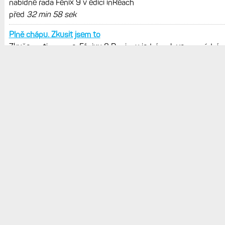
POSLEDNÍ KOMENTÁŘE
Tak podle popsaného se spíš
Hodinky Enduro 4 nedostanou LTE ani satelitní komunikaci. Ty
nabídne řada Fénix 9 v edici inReach
před
7 min 22 sek
Tomu vubec nerozumím. Jestli
Hodinky Enduro 4 nedostanou LTE ani satelitní komunikaci. Ty
nabídne řada Fénix 9 v edici inReach