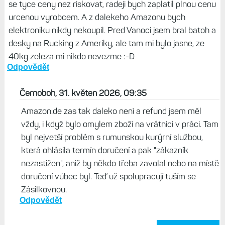
se tyce ceny nez riskovat, radeji bych zaplatil plnou cenu
urcenou vyrobcem. A z dalekeho Amazonu bych
elektroniku nikdy nekoupil. Pred Vanoci jsem bral batoh a
desky na Rucking z Ameriky, ale tam mi bylo jasne, ze
40kg zeleza mi nikdo nevezme :-D
Odpovědět
Černoboh, 31. květen 2026, 09:35
Amazon.de zas tak daleko není a refund jsem měl
vždy, i když bylo omylem zboží na vrátnici v práci. Tam
byl nejvetší problém s rumunskou kurýrní službou,
která ohlásila termín doručení a pak "zákazník
nezastižen", aniž by někdo třeba zavolal nebo na místě
doručení vůbec byl. Teď už spolupracují tuším se
Zásilkovnou.
Odpovědět