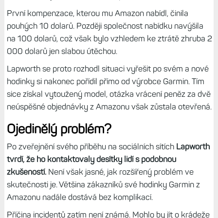
První kompenzace, kterou mu Amazon nabídl, činila
pouhých 10 dolarů. Později společnost nabídku navýšila
na 100 dolarů, což však bylo vzhledem ke ztrátě zhruba 2
000 dolarů jen slabou útěchou.
Lapworth se proto rozhodl situaci vyřešit po svém a nové
hodinky si nakonec pořídil přímo od výrobce Garmin. Tím
sice získal vytoužený model, otázka vrácení peněz za dvě
neúspěšné objednávky z Amazonu však zůstala otevřená.
Ojedinělý problém?
Po zveřejnění svého příběhu na sociálních sítích
Lapworth
tvrdí, že ho kontaktovaly desítky lidí s podobnou
zkušeností.
Není však jasné, jak rozšířený problém ve
skutečnosti je. Většina zákazníků své hodinky Garmin z
Amazonu nadále dostává bez komplikací.
Příčina incidentů zatím není známá. Mohlo by jít o krádeže