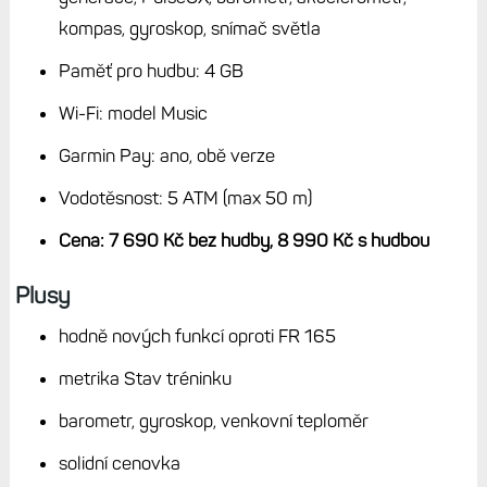
cvičení, lezení, turistiku apod. Jsou svou velikostí určené
spíše pro ženy nebo méně vzrostlé muže. Já pošlu dál své
dceři, která má FR 165 a která těch pár novinek, hlavně
Stav tréninku ocení, stejně jako některé zimní aktivity.
Stručné parametry Forerunner 170
Rozměry: 42,6 × 42,6 × 11,9 mm
Hmotnost: 41 g
Displej: 1,2" dotykový AMOLED, rozlišení 390 bodů,
minerální sklo
Šířka řemínku: 20 mm, vyměnitelný, QuickRelease
Výdrž baterie: až 10 dnů v režimu hodinek, až 19
hodin s GPS, v režimu multiGNSS 14 hodin, s hudbou
6,5 hodiny