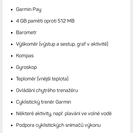
FR 170 rozhodně nejsou pro někoho, kdo chce trávit
několik hodin denně s AOD, ale spíše pro příležitostné
běžce a turisty, kteří si tu a tam zacvičí v posilovně.
Pak je
týdenní výdrž opravdu reálná.
Kdo má vyšší zátěž, musí
volit hodinky s větším průměrem, tloušťkou a hmotností,
což si vybere daň na nositelnosti.
Jaké jsou rozdíly mezi FR 70 a 170?
Na závěr jsem ještě prošel jsem parametry na webu a dal