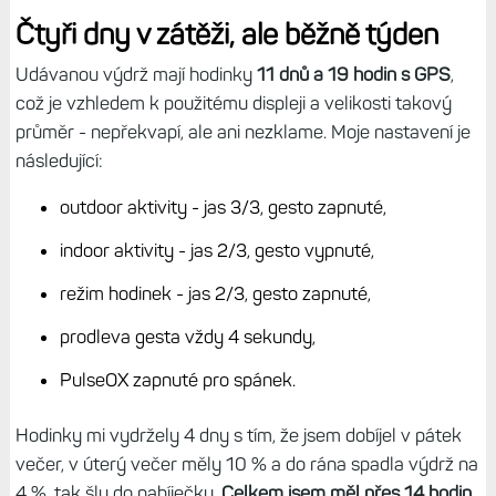
Připravenost k
tréninku a
Stav tréninku
. Pro mě je
důležitá především ta druhá, protože s ní přichází i
tréninková zátěž, tréninkový efekt a poměr zátěže. Z
tohoto pohledu jsou FR 170 opravdu plně vybavené
tréninkové hodinky, které zvládají také nového fitness
trenéra. Chybí snad jen triatlon.
Nepřehlédněte:
Tréninkové plány Fitness Coach:
Komplexní tréninky na zlepšení kondice. Co umí a jak to
funguje?
Čtyři dny v zátěži, ale běžně týden
Udávanou výdrž mají hodinky
11 dnů a 19 hodin s GPS
,
což je vzhledem k použitému displeji a velikosti takový
průměr - nepřekvapí, ale ani nezklame. Moje nastavení je
následující:
outdoor aktivity - jas 3/3, gesto zapnuté,