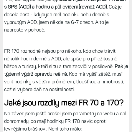
indoor aktivity - jas 2/3, gesto vypnuté,
režim hodinek - jas 2/3, gesto zapnuté,
prodleva gesta vždy 4 sekundy,
PulseOX zapnuté pro spánek.
Hodinky mi vydržely 4 dny s tím, že jsem dobíjel v pátek
večer, v úterý večer měly 10 % a do rána spadla výdrž na
4 %, tak šly do nabíječky.
Celkem jsem měl přes 14 hodin
s GPS (AOD) a hodinu a půl cvičení (rovněž AOD).
Což je
docela dost - kdybych měl hodinku běhu denně s
vypnutým AOD, jsem někde na 6-7 dnech. A to je
naprosto v pohodě.