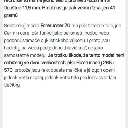
řeči čísel tu máme jedno tělo o průměru 42,6 mm a
tloušťce 11,9 mm. Hmotnost je pak velmi nízká, jen 41
gramů.
Sesterský model
Forerunner 70
má pak totožné tělo, jen
Garmin ubral pár funkcí jako barometr, hudbu nebo
podporu snímače cyklistického výkonu. I proto jsou
hodinky na webu pod jednou „hlavičkou“, ne jako
samostatné modely.
Je trošku škoda, že tento model není
nabízený ve dvou velikostech jako Forerunnery 265
či
570
, protože jsou fakt docela maličké a já bych ocenil
jednak větší displej, jednak větší tělo pro lepší ovládání
tlačítky.