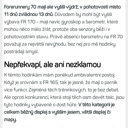
dohromady, co mají hodinky FR 170 navíc oproti
levnějšímu bráškovi. Není toho málo:
Garmin Pay
4 GB paměti oproti 512 MB
Barometr
Výškoměr (výstup a sestup, graf v aktivitě)
Kompas
Gyroskop
Teploměr (vnější teplota)
Ovládání chytrého trenažéru
Cyklistický trenér Garmin
Některé aktivity, např. plavání ve volné vodě