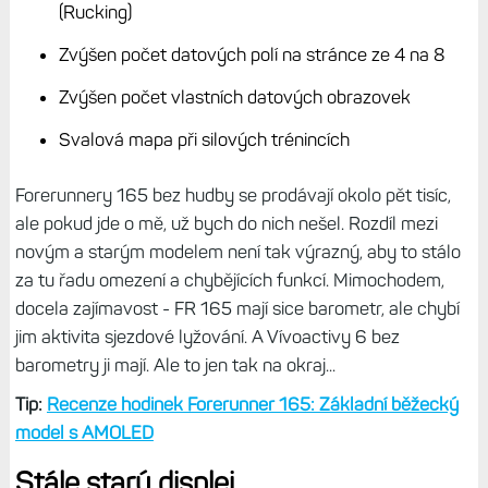
(Rucking)
Zvýšen počet datových polí na stránce ze 4 na 8
Zvýšen počet vlastních datových obrazovek
Svalová mapa při silových trénincích
Forerunnery 165 bez hudby se prodávají okolo pět tisíc,
ale pokud jde o mě, už bych do nich nešel. Rozdíl mezi
novým a starým modelem není tak výrazný, aby to stálo
za tu řadu omezení a chybějících funkcí. Mimochodem,
docela zajímavost - FR 165 mají sice barometr, ale chybí
jim aktivita sjezdové lyžování. A Vívoactivy 6 bez
barometry ji mají. Ale to jen tak na okraj...
Tip:
Recenze hodinek Forerunner 165: Základní běžecký
model s AMOLED
Stále starý displej