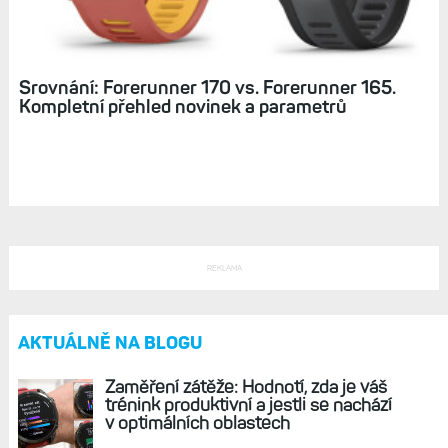
Bohatá nadílka v roce 2026: Hodinky Fénix 9,
náramky CIRQA a Vívosmart 6, Forerunner
170 či Edge 1060