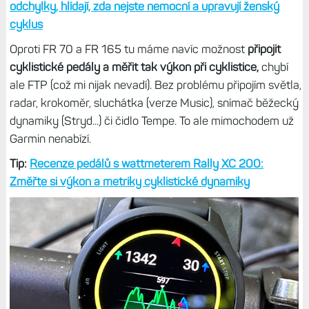
EKG bychom zcela jistě nedostali, když ho nemá ani FR
570, ale teplota pokožky se hodí.
A to nejen pro lepší určování ženského cyklu, ale také jako
součást metriky
Status zdraví
. Navíc dokáže včas odhalit
- společně s VST či stresem - blíží se nemoc. Holt se
musíme spokojit s EV4, jen doufám, že toto jsou poslední
hodinky, které tuto generaci dostaly a všechny další už
budou s pětkou. A Fénixy 9 pak se zcela novou šestkou.
Další detaily:
Hodinky měří teplotu pokožky. Sledují noční
odchylky, hlídají, zda nejste nemocní a upravují ženský
cyklus
Oproti FR 70 a FR 165 tu máme navíc možnost
připojit
cyklistické pedály a měřit tak výkon při cyklistice,
chybí
ale FTP (což mi nijak nevadí). Bez problému připojím světla,
radar, krokoměr, sluchátka (verze Music), snímač běžecký
dynamiky (Stryd...) či čidlo Tempe. To ale mimochodem už