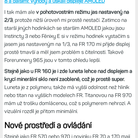
Pokud máte k dispozici gesto, je to ještě ok, ale v podstatě
to vylučuje použití na řídítkách kola, kdy je displej v režimu
bludičky. Jasně, toto nejsou hodinky pro cyklisty, a když,
tak příležitostné. I tak je ale řada situací, kdy mi vyšší jas
displeje prostě chybí. Naštěstí tu není safír, tak se slabý
displej aspoň nemusí tolik prát s odlesky.
Tip:
Na kole s hodinkami Epix, Forerunner 265/965, Fénix
8 a dalšími: Výhody a úskalí displeje AMOLED
I tak mám ale
v pohotovostním režimu jas nastavený na
2/3
, protože nižší úroveň mi prostě nestačí. Zatímco na
starší jiných hodinkách se starším AMOLED jakou jsou
Instincty 3 nebo Fénixy E si v režimu hodinek vystačím s
jasem jas nastaveným na 1/3, na FR 170 mi přijde displej
prostě tmavší a měl jsem problém s čitelností. Takové
Forerunnery 965 jsou v tomto ohledu lepší.