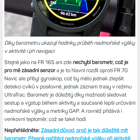
Garmin nenabízí.
Tip:
Recenze pedálů s wattmeterem Rally XC 200:
Změřte si výkon a metriky cyklistické dynamiky
Díky barometru ukazují hodinky průběh nadmořské výšky
v aktivitě i při navigaci