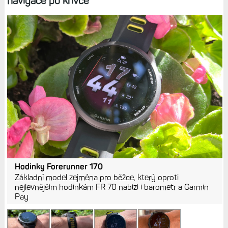
navigace po křivce
Hodinky Forerunner 170
Základní model zejména pro běžce, který oproti
nejlevnějším hodinkám FR 70 nabízí i barometr a Garmin
Pay