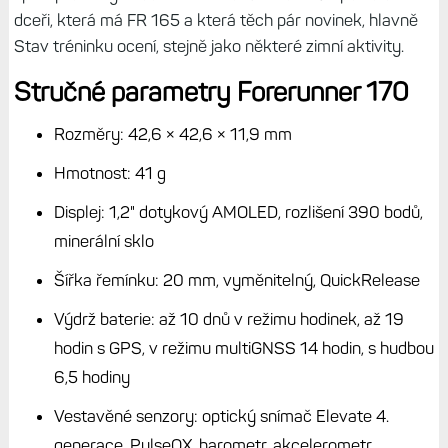
mapy.
Zejména displej je pro mě celkem zásadní omezení, jak si
jednou zvyknete na 2 000 nitů, už nechcete jinak. Obecně
tyto hodinky nejsou pro mě, kromě nižšího jasu je displej
také docela malý, já prostě se svým zrakem už potřebuju
více - když srovnám s FR 970, kde je všechno tak o 20 %
větší, jde o rozdíl dost zásadní. Není tu svítilna, EV5, chybí
některé metriky jako Skóre vytrvalosti.
Pokud se ale na hodinky dívám
z pohledu majitele FR 165,
tak je pokrok dost zásadním, jak už jsem zmínil několikrát.
Výdrž je plus minus stejná, ale máte pro svoje tréninky
více možností. A těmto uživatelům asi nic z toho, co jsem
vyjmenoval výše, chybět nebude. Pro běžce je pak jasná
výhoda v nízké hmotnosti hodinek.
Suma sumárum, rozhodně to nejsou špatné hodinky pro
někoho, kdo začíná běhat a provozovat další aktivity jako