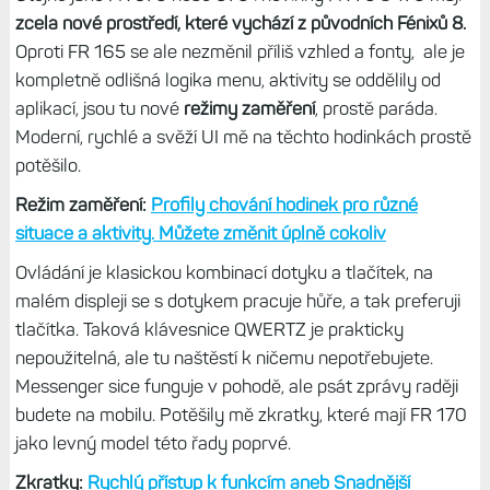
Stejně jako u FR 160 je i zde luneta lehce nad displejem a
krycí minerální sklo není zaoblené, což je prostě super.
Luneta je z polymeru, takže má vyšší odolnost než hliník
nebo titan na vyšších modelech FR. Titanovou na FR 970
mám už trošku domlácenou, což s polymerem nehrozí. A
vizuální rozdíl je přitom minimální.
Nové prostředí a ovládání
Stejně jako FR 570 nebo 970 i novinky FR 70 a 170 mají
zcela nové prostředí, které vychází z původních Fénixů 8.
Oproti FR 165 se ale nezměnil příliš vzhled a fonty, ale je
kompletně odlišná logika menu, aktivity se oddělily od
aplikací, jsou tu nové
režimy zaměření
, prostě paráda.
Moderní, rychlé a svěží UI mě na těchto hodinkách prostě
potěšilo.
Režim zaměření:
Profily chování hodinek pro různé