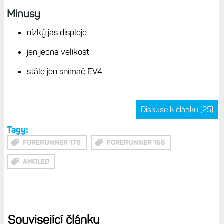
Vestavěné senzory: optický snímač Elevate 4.
generace, PulseOX, barometr, akcelerometr,
kompas, gyroskop, snímač světla
Paměť pro hudbu: 4 GB
Wi-Fi: model Music
Garmin Pay: ano, obě verze
Vodotěsnost: 5 ATM (max 50 m)
Cena: 7 690 Kč bez hudby, 8 990 Kč s hudbou
Plusy
hodně nových funkcí oproti FR 165
metrika Stav tréninku
barometr, gyroskop, venkovní teploměr