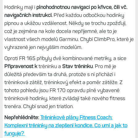
Tip:
Jízda na koloběžce: Garmin tuto aktivitu stále nepřidal
do hodinek. Dá se na to vyzrát?
Zásadní novinkou je možnost
zobrazení osmi datových
polí v aktivitě
stejně jako u vyšších modelů. Hodinky FR
165 umí jen 4, což je pro malý displej sice optimum, ale mě
to celkem omezuje, musel bych mít více datových
obrazovek. Takto mi stačí dvě a i když na některá
sdružená data (nadmořská výška, tréninkový efekt) už při
aktivitě docela mžourám, je fajn mít tu možnost.
Hodinky mají i
plnohodnotnou navigaci po křivce, čili vč.
navigačních instrukcí.
Před každou odbočkou hodinky
pípnou a ukážou vzdálenost. Někdy se trochu zpožďují,
což je zejména na kole docela nepříjemné, ale to je
vlastnost všech modelů Garminu. Chybí ClimbPro, které je
vyhrazené jen nejvyšším modelům.
Oproti FR 165 přibyly dvě kombinované metriky, a sice