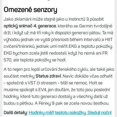
dvojstisky v podstatě od začátku, tak uvidíme časem.
Další detaily:
Garmin nedokáže udržet stejnou kvalitu
mechaniky tlačítek. Nové Forerunnery mají opět
dvojstisky
Je mimochodem zajímavé, že Fénixy E jsou v tomto
ohledu výrazně lepší, jejich mechanika je takřka
bezchybná, mají dobrou odezvu a ani po delší doby nemají
známku dvojstisků. Proč Garmin u Forerunnerů používá
mechaniku „druhé kategorie“, netuším.
Omezené senzory
Jako zklamání může stejně jako u Instinctů 3 působit
optický snímač 4. generace
, kterého se Garmin tvrdošíjně
drží, i když už má tři roky k dispozici generaci pátou. Ta má
výhodou jednak ve vyšší přesnosti během intervalů a HIIT
cvičení/tréninků, jednak umí měřit EKG a teplotu pokožky.