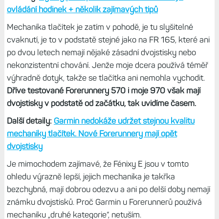
situace a aktivity. Můžete změnit úplně cokoliv
Ovládání je klasickou kombinací dotyku a tlačítek, na
malém displeji se s dotykem pracuje hůře, a tak preferuji
tlačítka. Taková klávesnice QWERTZ je prakticky
nepoužitelná, ale tu naštěstí k ničemu nepotřebujete.
Messenger sice funguje v pohodě, ale psát zprávy raději
budete na mobilu. Potěšily mě zkratky, které mají FR 170
jako levný model této řady poprvé.
Zkratky:
Rychlý přístup k funkcím aneb Snadnější
ovládání hodinek + několik zajímavých tipů
Mechanika tlačítek je zatím v pohodě, je tu slyšitelné
cvaknutí, je to v podstatě stejné jako na FR 165, které ani
po dvou letech nemají nějaké zásadní dvojstisky nebo
nekonzistentní chování. Jenže moje dcera používá téměř
výhradně dotyk, takže se tlačítka ani nemohla vychodit.
Dříve testované Forerunnery 570 i moje 970 však mají