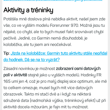
Stejně jako na FR 165 ani zde
nechybí barometr, což je
pro mě zásadní senzor
a je to hlavní rozdíl oproti FR 70.
Navíc ale přibyl gyroskop, což by mělo jednak zlepšit
detekci cviků v posilovně, jednak záznam trasy v režimu
UltraTrac. Barometr je důležitý díky možnosti sledovat
sestup a výstup během aktivity a současně lepší určování
nadmořské výšky a metriky GAP. A rovněž přidává i
venkovní teploměr, což se také hodí.
Nepřehlédněte:
Zásadní důvod, proč je tak důležité mít
barometr: Přesné počítání nadmořské výšky při aktivitě
Aktivity a tréninky
Potěšila mně doslova plná nabídka aktivit, našel jsem zde
vše, co ve vyšším modelu Forerunner 970. Možná jsou tu
nějaké, co chybí, ale to bych musel fakt srovnávat chybí
pečlivě. Jediné, co Garmin nemá dlouhodobě, je
koloběžka, ale tu jsem ani neočekával.