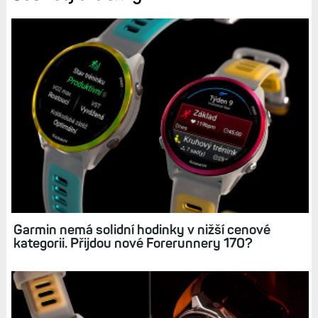
solidní cenovka
Minusy
nízký jas displeje
jen jedna velikost
stále jen snímač EV4
Diskuse k článku (25)
Tagy:
FORERUNNER 170
FORERUNNER 165
AMOLED