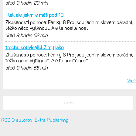
Model Fénix 9 ve třech variantách.
Základ, Pro a inReach. Přijde i menší
verze 43 mm a také solární MIP