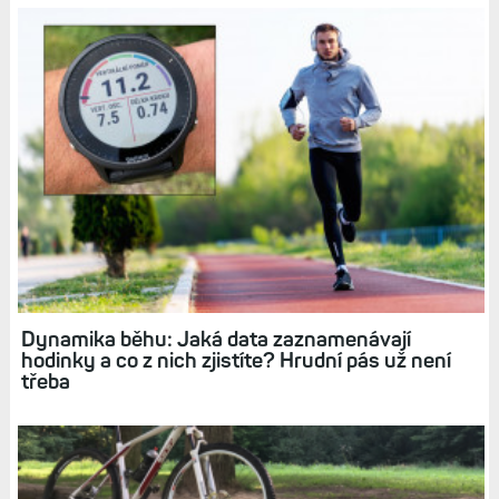
Zhodnocení výkonu: Víte, jak vám to dnes běhá
nebo jede? Garmin určí vaši aktuální kondici
VO2max