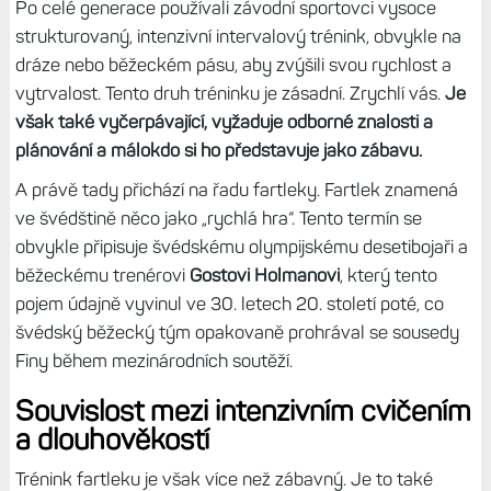
Po celé generace používali závodní sportovci vysoce
strukturovaný, intenzivní intervalový trénink, obvykle na
dráze nebo běžeckém pásu, aby zvýšili svou rychlost a
vytrvalost. Tento druh tréninku je zásadní. Zrychlí vás.
Je
však také vyčerpávající, vyžaduje odborné znalosti a
plánování a málokdo si ho představuje jako zábavu.
A právě tady přichází na řadu fartleky. Fartlek znamená
ve švédštině něco jako „rychlá hra“. Tento termín se
obvykle připisuje švédskému olympijskému desetibojaři a
běžeckému trenérovi
Gostovi Holmanovi
, který tento
pojem údajně vyvinul ve 30. letech 20. století poté, co
švédský běžecký tým opakovaně prohrával se sousedy
Finy během mezinárodních soutěží.
Souvislost mezi intenzivním cvičením
a dlouhověkostí
Trénink fartleku je však více než zábavný. Je to také