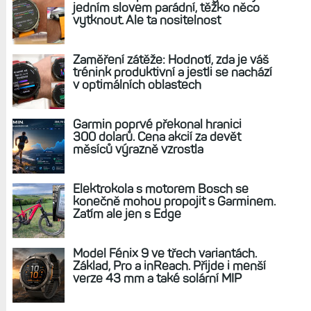
935 změří váš běžecký výkon
REKLAMA