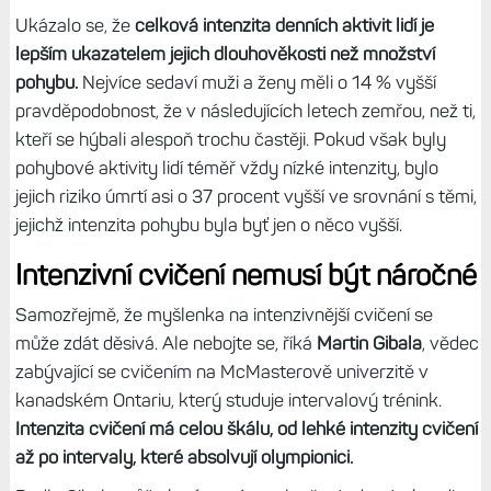
Ukázalo se, že
celková intenzita denních aktivit lidí je
lepším ukazatelem jejich dlouhověkosti než množství
pohybu.
Nejvíce sedaví muži a ženy měli o 14 % vyšší
pravděpodobnost, že v následujících letech zemřou, než ti,
kteří se hýbali alespoň trochu častěji. Pokud však byly
pohybové aktivity lidí téměř vždy nízké intenzity, bylo
jejich riziko úmrtí asi o 37 procent vyšší ve srovnání s těmi,
jejichž intenzita pohybu byla byť jen o něco vyšší.
Intenzivní cvičení nemusí být náročné
Samozřejmě, že myšlenka na intenzivnější cvičení se
může zdát děsivá. Ale nebojte se, říká
Martin Gibala
, vědec
zabývající se cvičením na McMasterově univerzitě v
kanadském Ontariu, který studuje intervalový trénink.
Intenzita cvičení má celou škálu, od lehké intenzity cvičení
až po intervaly, které absolvují olympionici.