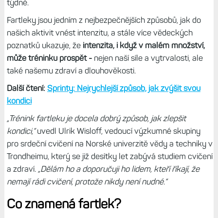
týdně.
Fartleky jsou jedním z nejbezpečnějších způsobů, jak do
našich aktivit vnést intenzitu, a stále více vědeckých
poznatků ukazuje, že
intenzita, i když v malém množství,
může tréninku prospět -
nejen naší síle a vytrvalosti, ale
také našemu zdraví a dlouhověkosti.
Další čtení:
Sprinty: Nejrychlejší způsob, jak zvýšit svou
kondici
„Trénink fartleku je docela dobrý způsob, jak zlepšit
kondici,“
uvedl Ulrik Wisloff, vedoucí výzkumné skupiny
pro srdeční cvičení na Norské univerzitě vědy a techniky v
Trondheimu, který se již desítky let zabývá studiem cvičení
a zdraví.
„Dělám ho a doporučuji ho lidem, kteří říkají, že
nemají rádi cvičení, protože nikdy není nudné.“
Co znamená fartlek?