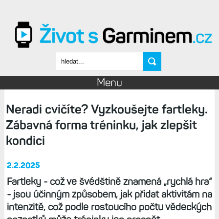
Přejít k hlavnímu obsahu
Vyhledávání
Menu
Neradi cvičíte? Vyzkoušejte fartleky.
Zábavná forma tréninku, jak zlepšit
kondici
2.2.2025
Fartleky - což ve švédštině znamená „rychlá hra“
- jsou účinným způsobem, jak přidat aktivitám na
intenzitě, což podle rostoucího počtu vědeckých