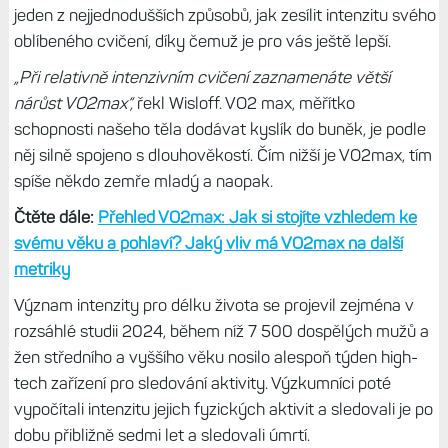
jeden z nejjednodušších způsobů, jak zesílit intenzitu svého
oblíbeného cvičení, díky čemuž je pro vás ještě lepší.
„Při relativně intenzivním cvičení zaznamenáte větší
nárůst VO2max“,
řekl Wisloff. VO2 max, měřítko
schopnosti našeho těla dodávat kyslík do buněk, je podle
něj silně spojeno s dlouhověkostí. Čím nižší je VO2max, tím
spíše někdo zemře mladý a naopak.
Čtěte dále:
Přehled VO2max: Jak si stojíte vzhledem ke
svému věku a pohlaví? Jaký vliv má VO2max na další
metriky
Význam intenzity pro délku života se projevil zejména v
rozsáhlé studii 2024, během níž 7 500 dospělých mužů a
žen středního a vyššího věku nosilo alespoň týden high-
tech zařízení pro sledování aktivity. Výzkumníci poté
vypočítali intenzitu jejich fyzických aktivit a sledovali je po
dobu přibližně sedmi let a sledovali úmrtí.