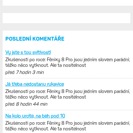
AKTUÁLNĚ NA BLOGU
Zkušenosti po roce: Fénixy 8 Pro jsou
jedním slovem parádní, těžko něco
vytknout. Ale ta nositelnost
Zaměření zátěže: Hodnotí, zda je váš
trénink produktivní a jestli se nachází
v optimálních oblastech
Garmin poprvé překonal hranici
300 dolarů. Cena akcií za devět
měsíců výrazně vzrostla
Elektrokola s motorem Bosch se
konečně mohou propojit s Garminem.
Zatím ale jen s Edge