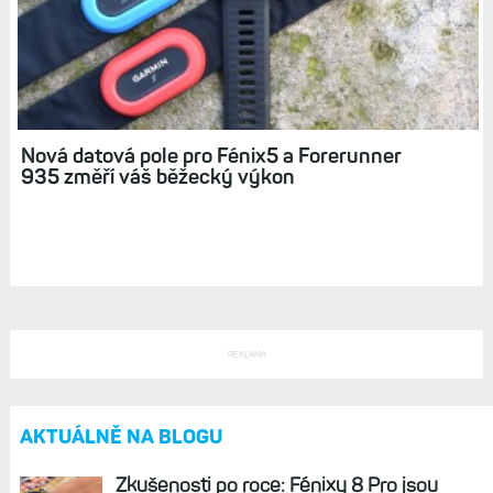
Relive: 3D video vašeho běhu nebo jízdy
v reálném čase získalo nové možnosti
Nová datová pole pro Fénix5 a Forerunner