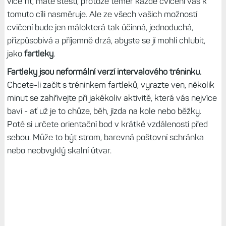
více fit, máte štěstí, protože téměř každé cvičení vás k
tomuto cíli nasměruje. Ale ze všech vašich možností
cvičení bude jen málokterá tak účinná, jednoduchá,
přizpůsobivá a příjemně drzá, abyste se jí mohli chlubit,
jako
fartleky
.
Fartleky jsou neformální verzí intervalového tréninku.
Chcete-li začít s tréninkem fartleků, vyrazte ven, několik
minut se zahřívejte při jakékoliv aktivitě, která vás nejvíce
baví - ať už je to chůze, běh, jízda na kole nebo běžky.
Poté si určete orientační bod v krátké vzdálenosti před
sebou. Může to být strom, barevná poštovní schránka
nebo neobvyklý skalní útvar.