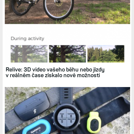
Dynamika běhu: Jaká data zaznamenávají
hodinky a co z nich zjistíte? Hrudní pás už není
třeba