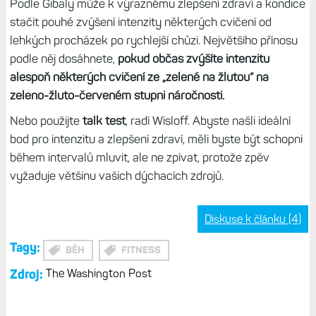
Podle Gibaly může k výraznému zlepšení zdraví a kondice
stačit pouhé zvýšení intenzity některých cvičení od
lehkých procházek po rychlejší chůzi. Největšího přínosu
podle něj dosáhnete,
pokud občas zvýšíte intenzitu
alespoň některých cvičení ze „zelené na žlutou“ na
zeleno-žluto-červeném stupni náročnosti.
Nebo použijte
talk test
, radí Wisloff. Abyste našli ideální
bod pro intenzitu a zlepšení zdraví, měli byste být schopni
během intervalů mluvit, ale ne zpívat, protože zpěv
vyžaduje většinu vašich dýchacích zdrojů.
Diskuse k článku (4)
Tagy:
BĚH
FITNESS
Zdroj:
The Washington Post