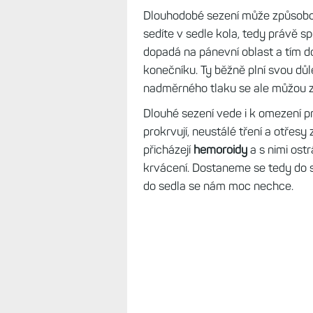
Dlouhodobé sezení může způsobov
sedíte v sedle kola, tedy právě spo
dopadá na pánevní oblast a tím 
konečníku. Ty běžně plní svou důl
nadměrného tlaku se ale můžou za
Dlouhé sezení vede i k omezení p
prokrvují, neustálé tření a otřesy
přicházejí
hemoroidy
a s nimi ostr
krvácení. Dostaneme se tedy do si
do sedla se nám moc nechce.