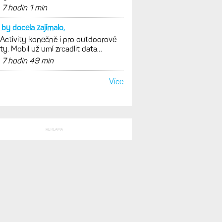
istiky, běhu i chůze
d
7 hodin 1 min
by docela zajímalo,
 Activity konečně i pro outdoorové
ty. Mobil už umí zrcadlit data
istiky, běhu i chůze
d
7 hodin 49 min
Více
REKLAMA