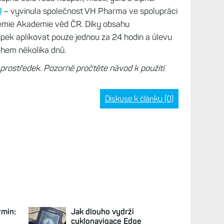
O
– vyvinula společnost VH Pharma ve spolupráci
mie Akademie věd ČR. Díky obsahu
pek aplikovat pouze jednou za 24 hodin a úlevu
během několika dnů.
rostředek. Pozorně pročtěte návod k použití.
Diskuse k článku (0)
rmin:
Jak dlouho vydrží
cyklonavigace Edge