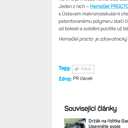
Jeden z nich –
HemaGel PROCT
s Ústavem makromolekulární che
patentovanému polymeru stačí čí
od bolesti a svědění pocítíte už 
HemaGel procto je zdravotnický p
Tagy:
KOLO
Zdroj:
PR článek
Související články
Držák na řídítka Ga
Upevněte svoje