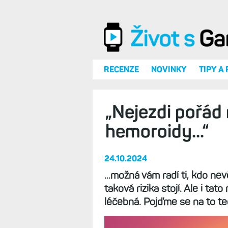
Přejít k hlavnímu obsahu
RECENZE
NOVINKY
TIPY A
„Nejezdi pořád
hemoroidy...“
24.10.2024
...možná vám radí ti, kdo ne
taková rizika stojí. Ale i tato
léčebná. Pojďme se na to te