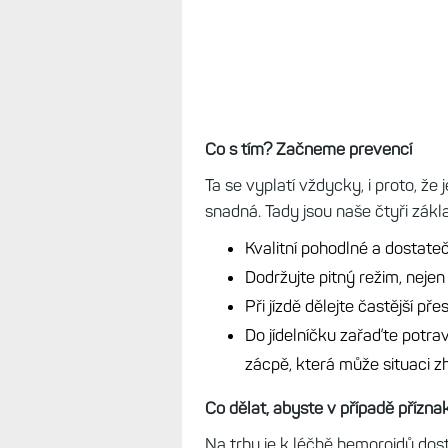
Co s tím? Začneme prevencí
Ta se vyplatí vždycky, i proto, že 
snadná. Tady jsou naše čtyři zákla
Kvalitní pohodlné a dostateč
Dodržujte pitný režim, nejen 
Při jízdě dělejte častější př
Do jídelníčku zařaďte potr
zácpě, která může situaci z
Co dělat, abyste v případě přízna
Na trhu je k léčbě hemoroidů dost