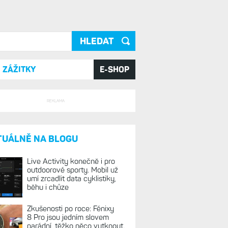
ání
ZÁŽITKY
E-SHOP
REKLAMA
TUÁLNĚ NA BLOGU
Live Activity konečně i pro
outdoorové sporty. Mobil už
umí zrcadlit data cyklistiky,
běhu i chůze
Zkušenosti po roce: Fénixy
8 Pro jsou jedním slovem
parádní, těžko něco vytknout.