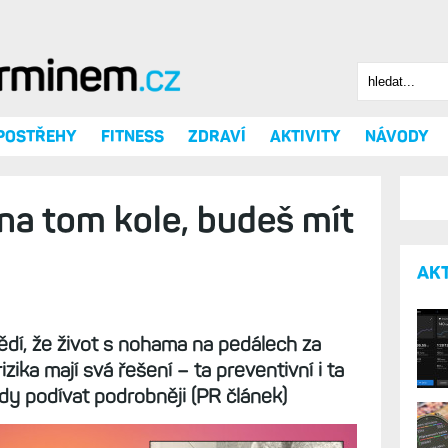
Hledat
Vyhledáv
 POSTŘEHY
FITNESS
ZDRAVÍ
AKTIVITY
NÁVODY
 na tom kole, budeš mít
AK
vědí, že život s nohama na pedálech za
 rizika mají svá řešení – ta preventivní i ta
dy podívat podrobněji (PR článek)