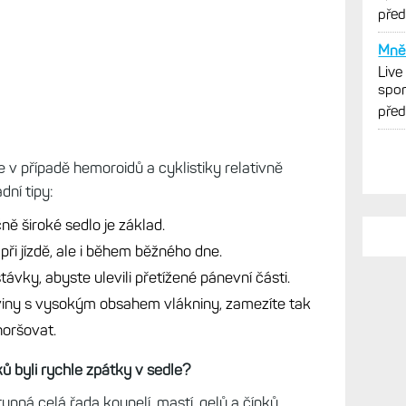
cykl
pře
Mně 
Live
spor
cykl
pře
je v případě hemoroidů a cyklistiky relativně
dní tipy:
ně široké sedlo je základ.
při jízdě, ale i během běžného dne.
estávky, abyste ulevili přetížené pánevní části.
aviny s vysokým obsahem vlákniny, zamezíte tak
horšovat.
ků byli rychle zpátky v sedle?
upná celá řada koupelí, mastí, gelů a čípků.