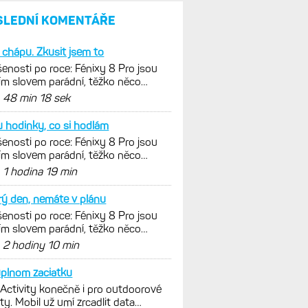
SLEDNÍ KOMENTÁŘE
 chápu. Zkusit jsem to
enosti po roce: Fénixy 8 Pro jsou
ím slovem parádní, těžko něco
nout. Ale ta nositelnost
d
48 min 18 sek
 hodinky, co si hodlám
enosti po roce: Fénixy 8 Pro jsou
ím slovem parádní, těžko něco
nout. Ale ta nositelnost
d
1 hodina 19 min
ý den, nemáte v plánu
enosti po roce: Fénixy 8 Pro jsou
ím slovem parádní, těžko něco
nout. Ale ta nositelnost
d
2 hodiny 10 min
plnom zaciatku
 Activity konečně i pro outdoorové
ty. Mobil už umí zrcadlit data