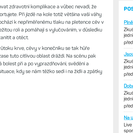
at zdravotní komplikace a vůbec nevadí, že
PO
rtujete. Při jízdě na kole totiž většina vaší váhy
dochází k nepřiměřenému tlaku na pletence cév v
Plně
ežitou roli a pomáhají s vylučováním, v důsledku
Zkuš
jedn
nítit a otéct.
vytk
pře
růtoku krve, cévy v konečníku se tak hůře
Jsou
 zase tuto citlivou oblast dráždí. Na scénu pak
Zkuš
á bolest při a po vyprazdňování, svědění a
jedn
tuace, kdy se nám těžko sedí i na židli a zpátky
vytk
pře
Dobr
Zkuš
jedn
vytk
pře
Na u
Live
spor