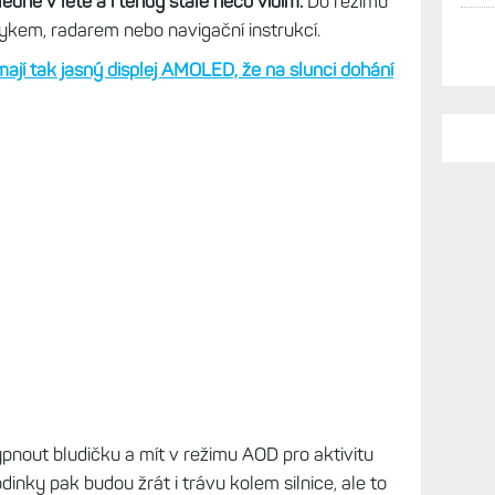
edne v létě a i tehdy stále něco vidím.
Do režimu
ykem, radarem nebo navigační instrukcí.
ají tak jasný displej AMOLED, že na slunci dohání
nout bludičku a mít v režimu AOD pro aktivitu
nky pak budou žrát i trávu kolem silnice, ale to