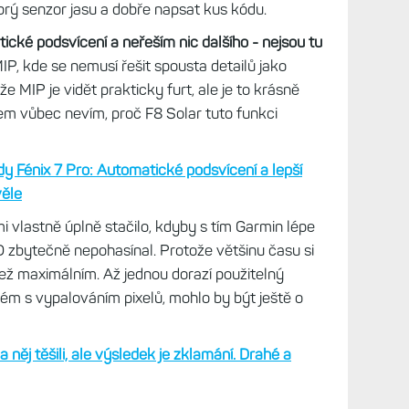
brý senzor jasu a dobře napsat kus kódu.
ké podsvícení a neřeším nic dalšího - nejsou tu
IP, kde se nemusí řešit spousta detailů jako
že MIP je vidět prakticky furt, ale je to krásně
m vůbec nevím, proč F8 Solar tuto funkci
dy Fénix 7 Pro: Automatické podsvícení a lepší
věle
mi vlastně úplně stačilo, kdyby s tím Garmin lépe
D zbytečně nepohasínal. Protože většinu času si
ež maximálním. Až jednou dorazí použitelný
ém s vypalováním pixelů, mohlo by být ještě o
a něj těšili, ale výsledek je zklamání. Drahé a