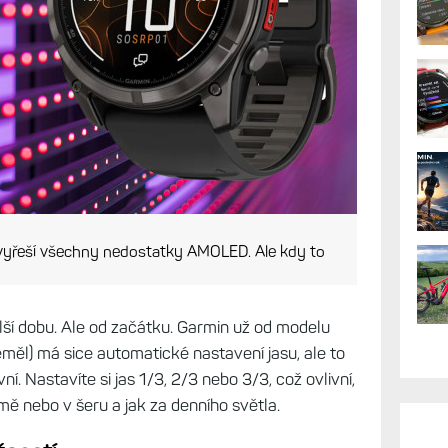
vyřeší všechny nedostatky AMOLED. Ale kdy to
elší dobu. Ale od začátku. Garmin už od modelu
měl) má sice automatické nastavení jasu, ale to
ní. Nastavíte si jas 1/3, 2/3 nebo 3/3, což ovlivní,
mě nebo v šeru a jak za denního světla.