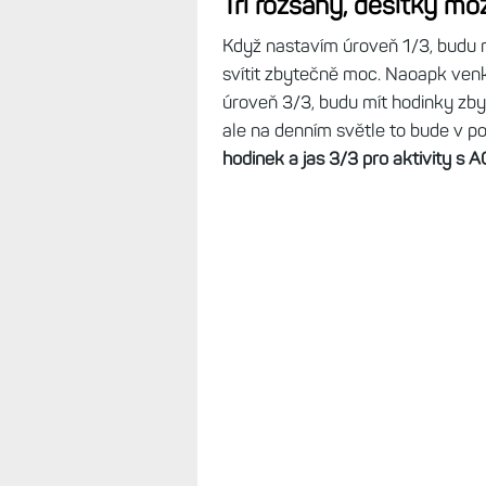
Tři rozsahy, desítky mo
Když nastavím úroveň 1/3, budu m
svítit zbytečně moc. Naoapk ven
úroveň 3/3, budu mít hodinky zby
ale na denním světle to bude v p
hodinek a jas 3/3 pro aktivity s A