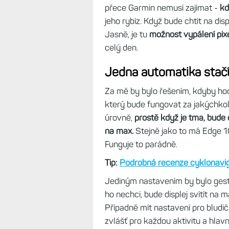
přece Garmin nemusí zajímat -
kd
jeho rybíz. Když bude chtít na disp
Jasně, je tu
možnost vypálení pix
celý den.
Jedna automatika stač
Za mě by bylo řešením, kdyby ho
který bude fungovat za jakýchkol
úrovně,
prostě když je tma, bude 
na max.
Stejně jako to má Edge 1
Funguje to parádně.
Tip:
Podrobná recenze cyklonavi
Jediným nastavením by bylo gest
ho nechci, bude displej svítít na 
Případně mít nastavení pro blud
zvlášť pro každou aktivitu a hlav