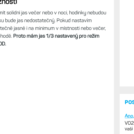
žností
ít solidní jas večer nebo v noci, hodinky nebudou
ku bude jas nedostatečný. Pokud nastavím
tečně jasné i na minimum v místnosti nebo večer,
ohodě.
Proto mám jas 1/3 nastavený pro režim
OD.
PO
Ano,
VO2m
vaši