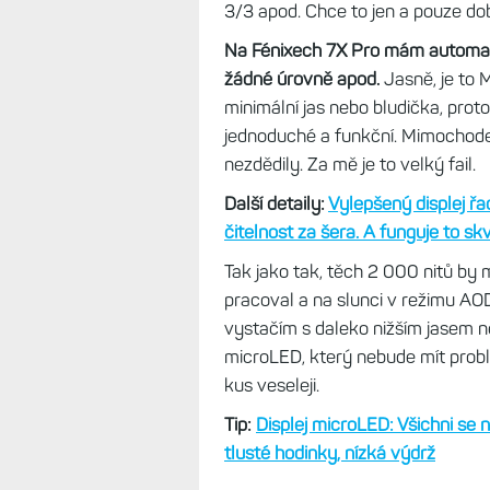
3/3 apod. Chce to jen a pouze do
Na Fénixech 7X Pro mám automatic
žádné úrovně apod.
Jasně, je to M
minimální jas nebo bludička, proto
jednoduché a funkční. Mimochode
nezdědily. Za mě je to velký fail.
Další detaily:
Vylepšený displej řa
čitelnost za šera. A funguje to sk
Tak jako tak, těch 2 000 nitů by 
pracoval a na slunci v režimu AO
vystačím s daleko nižším jasem n
microLED, který nebude mít probl
kus veseleji.
Tip:
Displej microLED: Všichni se n
tlusté hodinky, nízká výdrž