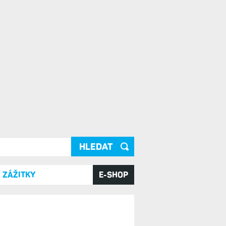
ání
ZÁŽITKY
E-SHOP