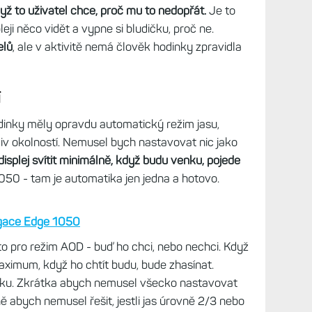
yž to uživatel chce, proč mu to nedopřát.
Je to
leji něco vidět a vypne si bludičku, proč ne.
elů
, ale v aktivitě nemá člověk hodinky zpravidla
í
dinky měly opravdu automatický režim jasu,
iv okolností. Nemusel bych nastavovat nic jako
displej svítit minimálně, když budu venku, pojede
050 - tam je automatika jen jedna a hotovo.
gace Edge 1050
o pro režim AOD - buď ho chci, nebo nechci. Když
maximum, když ho chtít budu, bude zhasínat.
ičku. Zkrátka abych nemusel všecko nastavovat
ně abych nemusel řešit, jestli jas úrovně 2/3 nebo