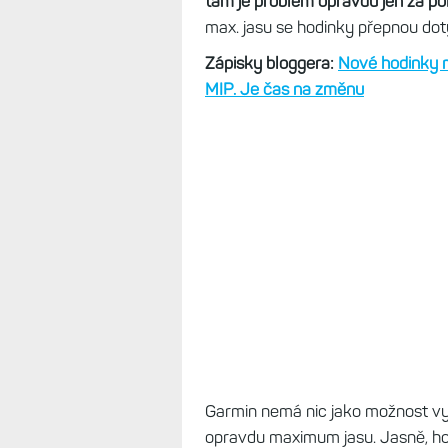
tam je problém opravdu jen za pol
max. jasu se hodinky přepnou dot
Zápisky bloggera:
Nové hodinky m
MIP. Je čas na změnu
Garmin nemá nic jako možnost vyp
opravdu maximum jasu. Jasně, hodi