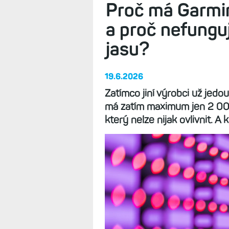
Proč má Garmin
a proč nefungu
jasu?
19.6.2026
Zatímco jiní výrobci už jed
má zatím maximum jen 2 000 
který nelze nijak ovlivnit. 