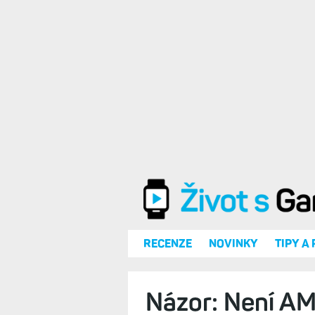
Přejít k hlavnímu obsahu
RECENZE
NOVINKY
TIPY A
Názor: Není A