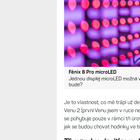
Fénix 8 Pro microLED
Jednou displej microLED možná 
bude?
Je to vlastnost, co mě trápí už d
Venu 2 (první Venu jsem v ruce ne
se pohybuje pouze v rámci tří úrov
jak se budou chovat hodinky ve t