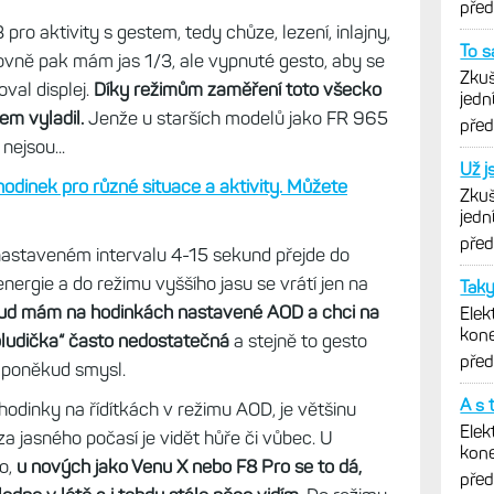
pře
ro aktivity s gestem, tedy chůze, lezení, inlajny,
To s
lovně pak mám jas 1/3, ale vypnuté gesto, aby se
Zkuš
val displej.
Díky režimům zaměření toto všecko
jedn
em vyladil.
Jenže u starších modelů jako FR 965
vytk
pře
nejsou...
Už j
hodinek pro různé situace a aktivity. Můžete
Zkuš
jedn
vytk
pře
 nastaveném intervalu 4-15 sekund přejde do
nergie a do režimu vyššího jasu se vrátí jen na
Taky
ud mám na hodinkách nastavené AOD a chci na
Elek
kone
 „bludička“ často nedostatečná
a stejně to gesto
Zatí
pře
 poněkud smysl.
A s 
 hodinky na řídítkách v režimu AOD, je většinu
Elek
 za jasného počasí je vidět hůře či vůbec. U
kone
lo,
u nových jako Venu X nebo F8 Pro se to dá,
Zatí
pře