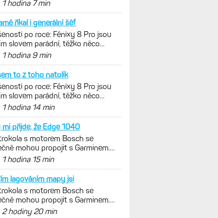
d
1 hodina 7 min
amé říkal i generální šéf
enosti po roce: Fénixy 8 Pro jsou
ím slovem parádní, těžko něco
nout. Ale ta nositelnost
d
1 hodina 9 min
sem to z toho natolik
enosti po roce: Fénixy 8 Pro jsou
ím slovem parádní, těžko něco
nout. Ale ta nositelnost
d
1 hodina 14 min
 mi přijde, že Edge 1040
trokola s motorem Bosch se
čně mohou propojit s Garminem.
m ale jen s Edge
d
1 hodina 15 min
tím lagováním mapy jsi
trokola s motorem Bosch se
čně mohou propojit s Garminem.
m ale jen s Edge
d
2 hodiny 20 min