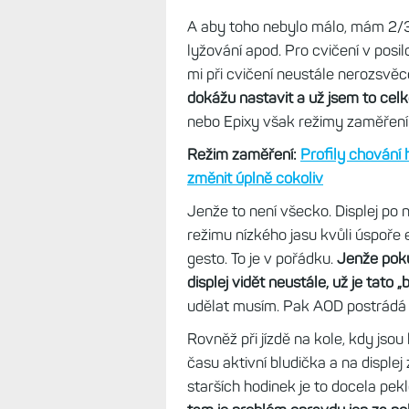
A aby toho nebylo málo, mám 2/3 p
lyžování apod. Pro cvičení v posi
mi při cvičení neustále nerozsvěco
dokážu nastavit a už jsem to celk
nebo Epixy však režimy zaměření 
Režim zaměření:
Profily chování 
změnit úplně cokoliv
Jenže to není všecko. Displej po
režimu nízkého jasu kvůli úspoře e
gesto. To je v pořádku.
Jenže pok
displej vidět neustále, už je tato
udělat musím. Pak AOD postrádá
Rovněž při jízdě na kole, kdy jsou
času aktivní bludička a na displej
starších hodinek je to docela pek