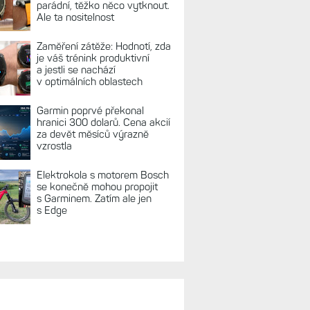
parádní, těžko něco vytknout.
Ale ta nositelnost
Zaměření zátěže: Hodnotí, zda
je váš trénink produktivní
a jestli se nachází
v optimálních oblastech
Garmin poprvé překonal
hranici 300 dolarů. Cena akcií
za devět měsíců výrazně
vzrostla
Elektrokola s motorem Bosch
se konečně mohou propojit
s Garminem. Zatím ale jen
s Edge