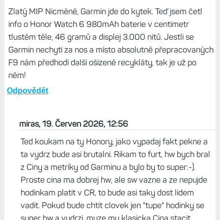
Zlatý MIP Nicméně, Garmin jde do kytek. Teď jsem četl
info o Honor Watch 6 980mAh baterie v centimetr
tlustém těle, 46 gramů a displej 3.000 nitů. Jestli se
Garmin nechytí za nos a místo absolutně přepracovaných
F9 nám předhodí další ošizené recykláty, tak je už po
něm!
Odpovědět
miras, 19. Červen 2026, 12:56
Ted koukam na ty Honory, jako vypadaj fakt pekne a
ta vydrz bude asi brutalni. Rikam to furt, hw bych bral
z Ciny a metriky od Garminu a bylo by to super:-).
Proste cina ma dobrej hw, ale sw vazne a ze nepujde
hodinkam platit v CR, to bude asi taky dost lidem
vadit. Pokud bude chtit clovek jen "tupe" hodinky se
super hw a vydrzi, muze mu klasicka Cina stacit.