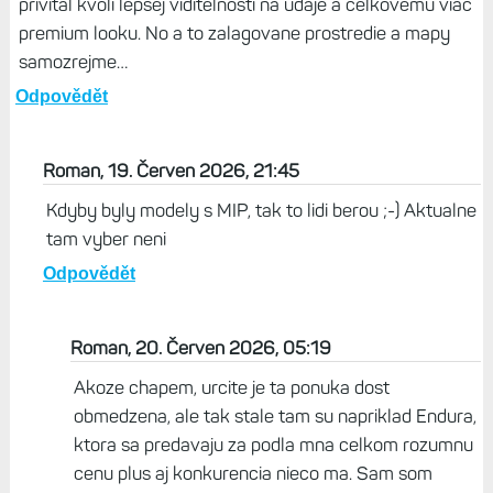
privital kvoli lepsej viditelnosti na udaje a celkovemu viac
premium looku. No a to zalagovane prostredie a mapy
samozrejme…
Odpovědět
Roman, 19. Červen 2026, 21:45
Kdyby byly modely s MIP, tak to lidi berou ;-) Aktualne
tam vyber neni
Odpovědět
Roman, 20. Červen 2026, 05:19
Akoze chapem, urcite je ta ponuka dost
obmedzena, ale tak stale tam su napriklad Endura,
ktora sa predavaju za podla mna celkom rozumnu
cenu plus aj konkurencia nieco ma. Sam som