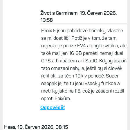
Život s Garminem, 19. Červen 2026,
13:58
Fénix E jsou pohodové hodinky, vlastně
se mi dost líbí. Potíž je v tom, že tam
nejenže je pouze EV4 a chybí svítilna, ale
také mají jen 16 GB paměti, nemají dual
GPS a tímpádem ani SatIQ. Kdyby aspoň
tato omezení nebyla, ještě by si člověk
řekl ok...za těch 10k v pohodě. Super
naopak je, že tu jsou všecky funkce a
metriky jako na F8, což je zásadní rozdíl
oproti Epixům.
Odpovědět
Haas, 19. Červen 2026, 08:15