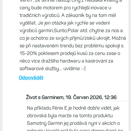
Věřím , že tenhle nástup číny z hlediska kvality a
ceny bude motorem pro rychlejší inovace u
tradičních výrobců. A zákazník by na tom měl
vydělat. Je jen otázka jak rychle se vedení
výrobců garmin,Sunto,Polar atd. chytne za nos a
co je ochotno ze svých příjmů/zisků ukrojit. Možná
se při nastaveném trendu bez problému spokojí s
15-20% poklesem prodejů kusů za cenu zase o
něco více dražšího hardwaru a kasírování za
softwarové služby.... uvidíme :-)
Odpovědět
Život s Garminem, 19. Červen 2026, 12:36
Na příkladu Fénix E je hodně dobře vidět, jak
obrovská byla marže na tomto produktu.
Samotný Garmin jej prodává nyní v akcích o
polovinu levněji než byla cena doporučená na