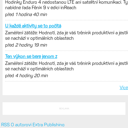
POSLEDNÍ KOMENTÁŘE
Mám to podobně, rozdíl osm
Diskuse: Jaký je váš fitness věk? Hledám největší rozdíl mezi
skutečným a určeným Garminem
před
48 min 9 sek
Na spánek čím menší a lehčí,