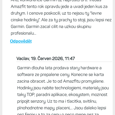
Amazfit tento rok opravdu jede a uvadi jeden kus za
druhym. I cenove poskocili, uz to nejsou ty "levne
cinske hodinky". Ale za ty prachy to stoji, jsou lepsi nez
Garmin. Garmin zacal cilit na uzkou skupinu
profesionalu...
Odpovědět
Vaclav, 19. Červen 2026, 11:47
Garmin dlouha lata prodava stary hardware a
software ze prepalene ceny. Konecne se karta
zacina obracet. Je to od Amazfitu promyslene.
Hodinky jsou nabite technologiemi, materialy jsou
taky TOP, paradni aplikace, ekosystem, moznost
pripojit senzory. Uz to ma i tlacitka, svitilnu,
plnohodnotne mapy, placeni,... Jsou daleko lepsi
nez Fenixy a to za cenu o neco mene nez za