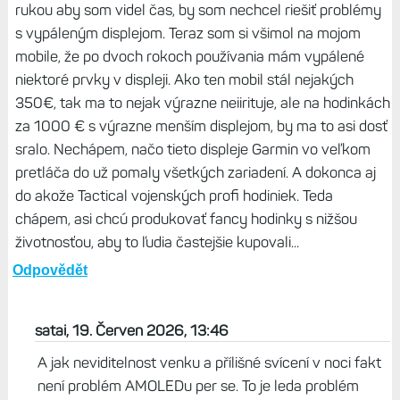
rukou aby som videl čas, by som nechcel riešiť problémy
s vypáleným displejom. Teraz som si všimol na mojom
mobile, že po dvoch rokoch používania mám vypálené
niektoré prvky v displeji. Ako ten mobil stál nejakých
350€, tak ma to nejak výrazne neiirituje, ale na hodinkách
za 1000 € s výrazne menším displejom, by ma to asi dosť
sralo. Nechápem, načo tieto displeje Garmin vo veľkom
pretláča do už pomaly všetkých zariadení. A dokonca aj
do akože Tactical vojenských profi hodiniek. Teda
chápem, asi chcú produkovať fancy hodinky s nižšou
životnosťou, aby to ľudia častejšie kupovali...
Odpovědět
satai, 19. Červen 2026, 13:46
A jak neviditelnost venku a přílišné svícení v noci fakt
není problém AMOLEDu per se. To je leda problém