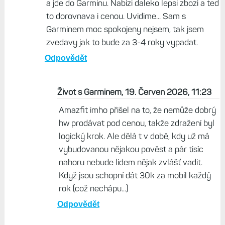
a jde do Garminu. Nabizi daleko lepsi zbozi a ted
to dorovnava i cenou. Uvidime... Sam s
Garminem moc spokojeny nejsem, tak jsem
zvedavy jak to bude za 3-4 roky vypadat.
Odpovědět
Život s Garminem, 19. Červen 2026, 11:23
Amazfit imho přišel na to, že nemůže dobrý
hw prodávat pod cenou, takže zdražení byl
logický krok. Ale dělá t v době, kdy už má
vybudovanou nějakou pověst a pár tisíc
nahoru nebude lidem nějak zvlášť vadit.
Když jsou schopní dát 30k za mobil každý
rok (což nechápu...)
Odpovědět