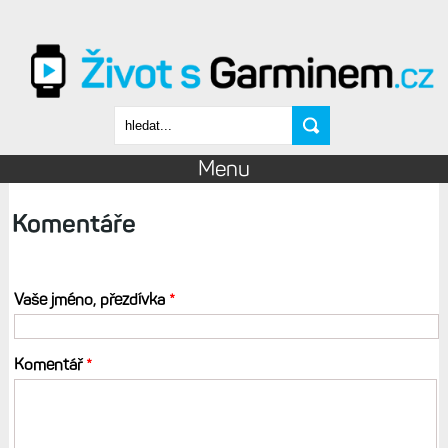
Přejít k hlavnímu obsahu
Vyhledávání
Menu
Komentáře
Vaše jméno, přezdívka
*
Komentář
*