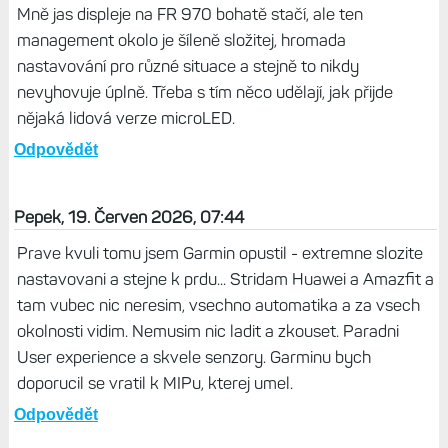
Mně jas displeje na FR 970 bohatě stačí, ale ten
management okolo je šíleně složitej, hromada
nastavování pro různé situace a stejně to nikdy
nevyhovuje úplně. Třeba s tím něco udělají, jak přijde
nějaká lidová verze microLED.
Odpovědět
Pepek, 19. Červen 2026, 07:44
Prave kvuli tomu jsem Garmin opustil - extremne slozite
nastavovani a stejne k prdu... Stridam Huawei a Amazfit a
tam vubec nic neresim, vsechno automatika a za vsech
okolnosti vidim. Nemusim nic ladit a zkouset. Paradni
User experience a skvele senzory. Garminu bych
doporucil se vratil k MIPu, kterej umel.
Odpovědět