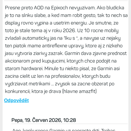
Presne preto AOD na Epixoch nevyuzivam. Ako bludicka
je to na slnku slabe, a ked mam robit gesto, tak to nech sa
display rovno vypina a usetrim energiu. Je smutne, ze
toto je stale tema aj v roku 2026. Uz 10 rocne mobily
zvladali automaticky jas na 1ku s *, a navyse uz nejaky
ten piatok mame antireflexne upravy, ktore aj z nizkeho
jasu vytvoria ziarivy zazrak. Garmin dava zjavne prednost
akcionarom pred kupujucimi, ktorych chce podojit na
starom hardwarei. Minule tu niekto pisal, ze Garmin asi
zacina cielit uz len na profesionalov, ktorych budu
vydrziavat metrikami ... zvysok sa zacne obzerat po
konkurencii, ktora je drava (hlavne amazfit)
Odpovědět
Pepa, 19. Červen 2026, 10:28
Ano, konkurence Garmin uz naprosto drti. Trebas