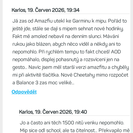
Karlos, 19. Červen 2026, 19:34
Já zas od Amazfiu utekl ke Garminu k mipu. Pořád to
ještě jde, stále se dají s mipem sehnat nové hodinky.
Fakt mě amoled nebavil na denním slunci. Mávání
rukou jako blázen, abych něco viděl a někdy ani to
nepomohlo. Při rychlém tempu to fakt chceš! AOD
nepomáhalo, displej pohasnutý a rozsvícení jen na
gesto... Navíc jsem měl starší verzi amazfitu a chyběly
mi při aktivitě tlačítka. Nové Cheetahy mimo rozpočet
a Balance 3 zas moc veliké...
Odpovědět
Karlos, 19. Červen 2026, 19:40
Jo a často ani těch 1500 nitů venku nepomohlo.
Mip sice odl school, ale ta čitelnost... Překvapilo mě