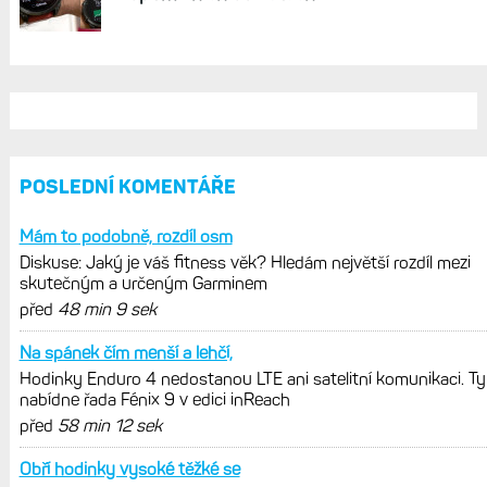
Live Activity konečně i pro outdoorové
sporty. Mobil už umí zrcadlit data
cyklistiky, běhu i chůze
Zkušenosti po roce: Fénixy 8 Pro jsou
jedním slovem parádní, těžko něco
vytknout. Ale ta nositelnost
Zaměření zátěže: Hodnotí, zda je váš
trénink produktivní a jestli se nachází
v optimálních oblastech