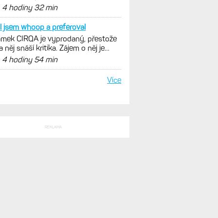
nout. Ale ta nositelnost
d
4 hodiny 32 min
l jsem whoop a preferoval
mek CIRQA je vyprodaný, přestože
a něj snáší kritika. Zájem o něj je
ovský
d
4 hodiny 54 min
Více
REKLAMA