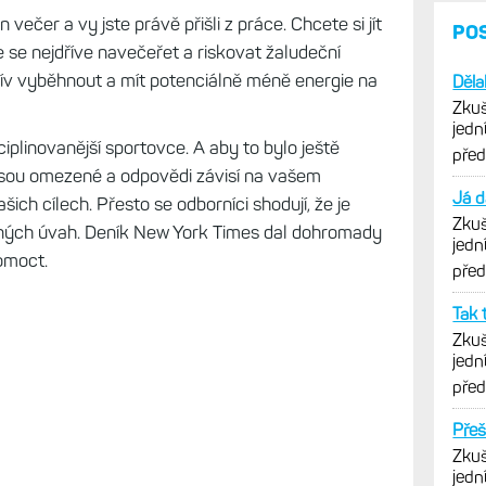
n večer a vy jste právě přišli z práce. Chcete si jít
PO
e se nejdříve navečeřet a riskovat žaludeční
ív vyběhnout a mít potenciálně méně energie na
Děla
Zkuš
jedn
isciplinovanější sportovce. A aby to bylo ještě
vytk
pře
 jsou omezené a odpovědi závisí na vašem
Já d
ich cílech. Přesto se odborníci shodují, že je
Zkuš
cných úvah. Deník New York Times dal dohromady
jedn
pomoct.
vytk
pře
Tak 
Zkuš
jedn
vytk
pře
Přeš
Zkuš
jedn