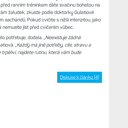
t před ranním tréninkem dáte svačinu bohatou na
vám žaludek, zkuste podle doktorky Gulatiové
 sacharidů. Pokud cvičíte s nižší intenzitou, jako
 nemusíte jíst před cvičením vůbec.
ělo potřebuje, dodala.
„Neexistuje žádná
latiová.
„Každý má jiné potřeby, cíle, stravu a
trpěliví, najdete rutinu, která vám bude
Diskuse k článku (4)