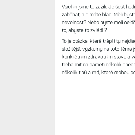
Všichni jsme to zažili: Je šest hodi
zaběhat, ale máte hlad. Měli byst
nevolnost? Nebo byste měli nejdř
to, abyste to zvládli?
To je otázka, která trápí i ty nejd
složitější, výzkumy na toto téma
konkrétním zdravotním stavu a vaš
třeba mít na paměti několik obe
několik tipů a rad, které mohou 