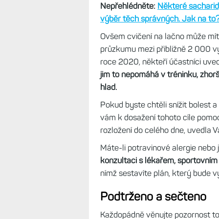
Nepřehlédněte:
Některé sacharidy
výběr těch správných. Jak na to
Ovšem cvičení na lačno může mít
průzkumu mezi přibližně 2 000 vyt
roce 2020, někteří účastníci uvedl
jim to nepomáhá v tréninku, zhoršu
hlad.
Pokud byste chtěli snížit bolest a
vám k dosažení tohoto cíle pomoc
rozložení do celého dne, uvedla V
Máte-li potravinové alergie nebo j
konzultaci s lékařem, sportovním
nímž sestavíte plán, který bude
Podtrženo a sečteno
Každopádně věnujte pozornost tomu,