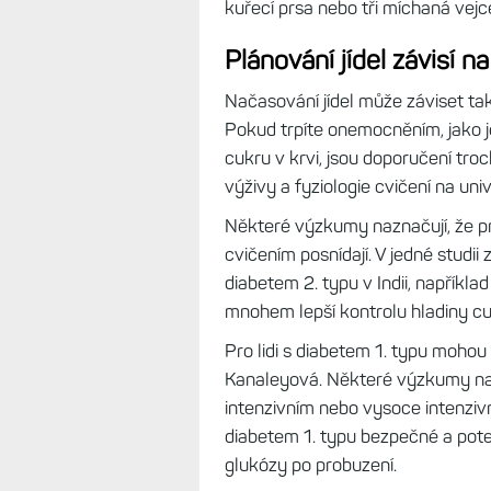
kuřecí prsa nebo tři míchaná vejc
Plánování jídel závisí n
Načasování jídel může záviset ta
Pokud trpíte onemocněním, jako j
cukru v krvi, jsou doporučení troch
výživy a fyziologie cvičení na univ
Některé výzkumy naznačují, že pr
cvičením posnídají. V jedné studii
diabetem 2. typu v Indii, například v
mnohem lepší kontrolu hladiny cukr
Pro lidi s diabetem 1. typu mohou 
Kanaleyová. Některé výzkumy nap
intenzivním nebo vysoce intenziv
diabetem 1. typu bezpečné a potenc
glukózy po probuzení.