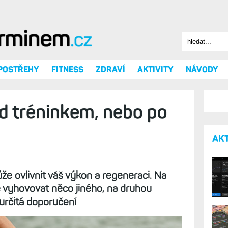
Hledat
Vyhledáv
 POSTŘEHY
FITNESS
ZDRAVÍ
AKTIVITY
NÁVODY
řed tréninkem, nebo po
AK
může ovlivnit váš výkon a regeneraci. Na
vyhovovat něco jiného, na druhou
určitá doporučení