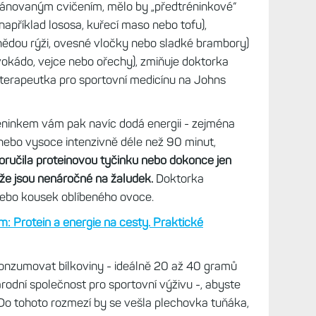
lánovaným cvičením, mělo by „předtréninkové“
například lososa, kuřecí maso nebo tofu),
nědou rýži, ovesné vločky nebo sladké brambory)
vokádo, vejce nebo ořechy), zmiňuje doktorka
ioterapeutka pro sportovní medicínu na Johns
éninkem vám pak navíc dodá energii - zejména
 nebo vysoce intenzivně déle než 90 minut,
ručila proteinovou tyčinku nebo dokonce jen
ože jsou nenáročné na žaludek.
Doktorka
nebo kousek oblíbeného ovoce.
m: Protein a energie na cesty. Praktické
konzumovat bílkoviny - ideálně 20 až 40 gramů
rodní společnost pro sportovní výživu -, abyste
. Do tohoto rozmezí by se vešla plechovka tuňáka,