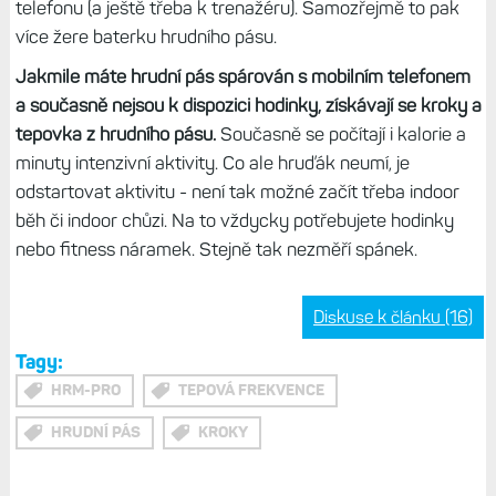
telefonu (a ještě třeba k trenažéru). Samozřejmě to pak
více žere baterku hrudního pásu.
Jakmile máte hrudní pás spárován s mobilním telefonem
a současně nejsou k dispozici hodinky, získávají se kroky a
tepovka z hrudního pásu.
Současně se počítají i kalorie a
minuty intenzivní aktivity. Co ale hruďák neumí, je
odstartovat aktivitu - není tak možné začít třeba indoor
běh či indoor chůzi. Na to vždycky potřebujete hodinky
nebo fitness náramek. Stejně tak nezměří spánek.
Diskuse k článku (16)
Tagy:
HRM-PRO
TEPOVÁ FREKVENCE
HRUDNÍ PÁS
KROKY