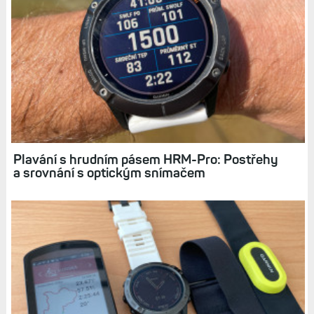
Hrudní pás HRM-Pro Plus: Snímá kroky a tep i
bez hodinek, zvládne i plavání