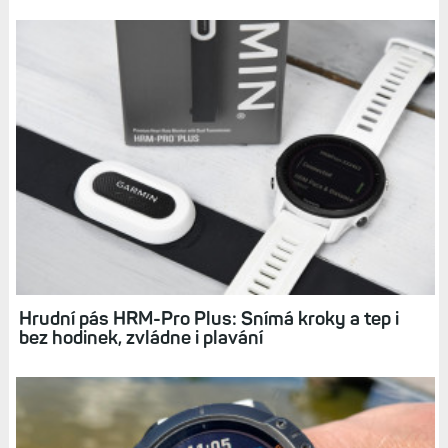
Dynamika běhu: Jaká data zaznamenávají
hodinky a co z nich zjistíte? Hrudní pás už není
třeba