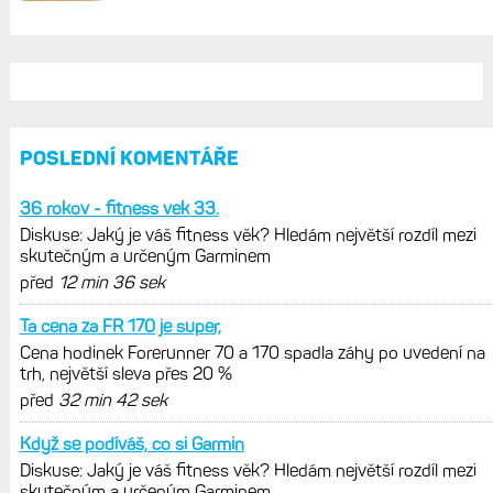
AKTUÁLNĚ NA BLOGU
Cena hodinek Forerunner
70 a 170 spadla záhy po uvedení na
trh, největší sleva přes 20 %
Diskuse: Jaký je váš fitness věk?
Hledám největší rozdíl mezi
skutečným a určeným Garminem
Hodinky Enduro 4 nedostanou LTE ani
satelitní komunikaci. Ty nabídne řada
Fénix 9 v edici inReach
Live Activity konečně i pro outdoorové
sporty. Mobil už umí zrcadlit data
cyklistiky, běhu i chůze