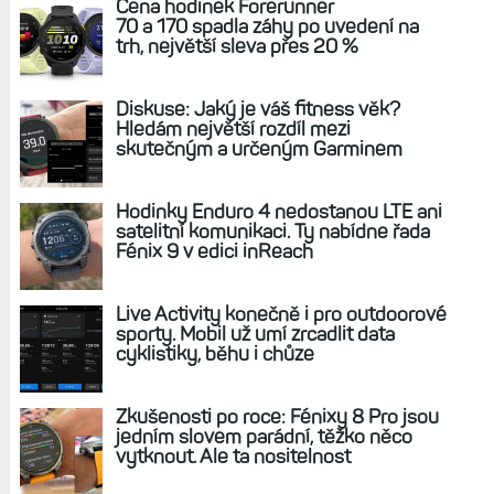
v denním přehledu i u aktivit na
cyklonavigacích Edge
REKLAMA