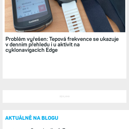
Plavání s hrudním pásem HRM-Pro: Postřehy
a srovnání s optickým snímačem
Problém vyřešen: Tepová frekvence se ukazuje