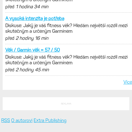
Zkušenosti po roce: Fénixy 8 Pro jsou
jedním slovem parádní, těžko něco
vytknout. Ale ta nositelnost