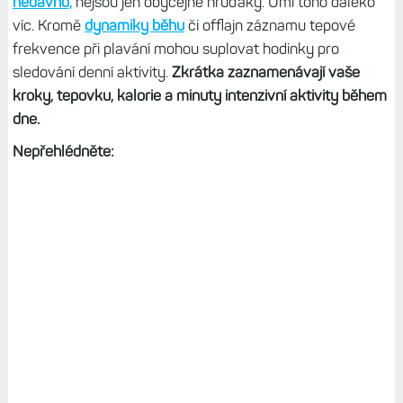
nedávno,
nejsou jen obyčejné hruďáky. Umí toho daleko
víc. Kromě
dynamiky běhu
či offlajn záznamu tepové
frekvence při plavání mohou suplovat hodinky pro
sledování denní aktivity.
Zkrátka zaznamenávají vaše
kroky, tepovku, kalorie a minuty intenzivní aktivity během
dne.
Nepřehlédněte: