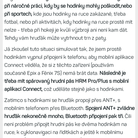
při náročné práci, kdy by se hodinky mohly poškodit,
nebo
při sportech,
kde jsou hodinky na ruce zakázané, třeba
fotbal, nebo při aktivitách, kdy hodinky na ruce prostě mít
nelze - třeba při hokeji je kvůli výzbroji ani není kam dát.
Tehdy vám hruďák může vytrhnout trn z paty.
Já zkoušel tuto situaci simulovat tak, že jsem prostě
hodinkám vypnul připojení k telefonu, aby mobilní aplikace
Connect věděla, že si z těchto zařízení (používám
současně Epix a Fénix 7S) nemá brát data.
Následně je
třeba mít spárovaný hrudní pás HRM Pro/Plus s mobilní
aplikací Connect,
což uděláte stejně jako s hodinkami.
Zatímco s hodinkami se hruďák propojí přes ANT+, s
mobilním telefonem přes Bluetooth.
Spojení ANT+ zvládne
hruďák nekonečně mnoho, Bluetooth připojení pak tři.
Čili
není problém připojit hrudní pás ke dvěma hodinkám na
ruce, k cyklonavigaci na řídítkách a ještě k mobilnímu